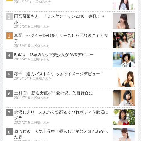
2014/10/16 に投稿された
雨宮留菜さん 「ミスヤンチャン2016」参戦！マ
ル...
2016/5/16 に投稿された
真琴 セクシーDVDをリリースした元ひきこもり女
子...
2013/4/16 に投稿された
RaMu 18歳Gカップ美少女がDVDデビュー
2016/4/16 に投稿された
琴子 迫力バストを引っさげイメージデビュー！
2015/10/16 に投稿された
土村 芳 新進女優が「愛の渦」監督舞台に
2014/7/16 に投稿された
倉沢しえり ふんわり笑顔＆くびれボディを武器に
グラ...
2021/2/16 に投稿された
原つむぎ 人気上昇中！愛らしい笑顔とほんわかし
た雰...