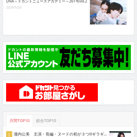
DNA～ドカントニュースアカデミー～261号vol.2
2024/5/20
月間TOP10
総合TOP10
瀧内公美 主演・長編・ヌードの初が３つ!!!ギラギ...