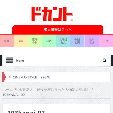
求人情報はこちら
東海
北海道
中国
九州
東京
関東
関西
在宅
中部
東北
四国
沖縄
Menu
CINEMA×STYLE 293号
CINEMA×STYLE 292号
ホーム
金井浩人 難役を演じきった大物新人登場！
193KANAI_02
CINEMA×STYLE 291号
CINEMA×STYLE 290号
193kanai_02