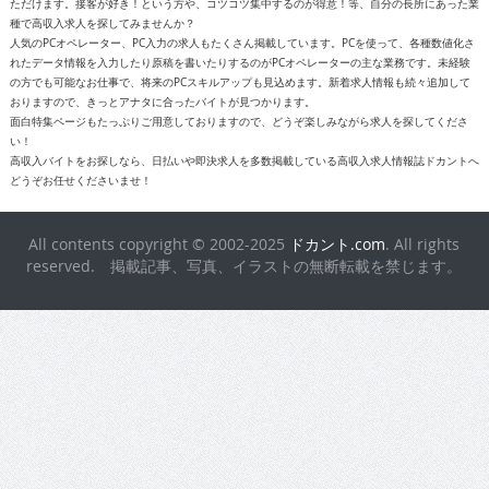
ただけます。接客が好き！という方や、コツコツ集中するのが得意！等、自分の長所にあった業
種で高収入求人を探してみませんか？
人気のPCオペレーター、PC入力の求人もたくさん掲載しています。PCを使って、各種数値化さ
れたデータ情報を入力したり原稿を書いたりするのがPCオペレーターの主な業務です。未経験
の方でも可能なお仕事で、将来のPCスキルアップも見込めます。新着求人情報も続々追加して
おりますので、きっとアナタに合ったバイトが見つかります。
面白特集ページもたっぷりご用意しておりますので、どうぞ楽しみながら求人を探してくださ
い！
高収入バイトをお探しなら、日払いや即決求人を多数掲載している高収入求人情報誌ドカントへ
どうぞお任せくださいませ！
All contents copyright © 2002-2025
ドカント.com
. All rights
reserved. 掲載記事、写真、イラストの無断転載を禁じます。