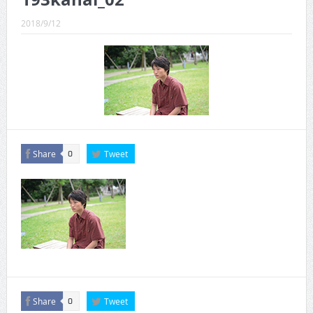
CINEMA×STYLE 289号
2018/9/12
CINEMA×STYLE 288号
CINEMA×STYLE 287号
CINEMA×STYLE 286号
CINEMA×STYLE 285号
CINEMA×STYLE 294号
Share
Tweet
0
Share
Tweet
0