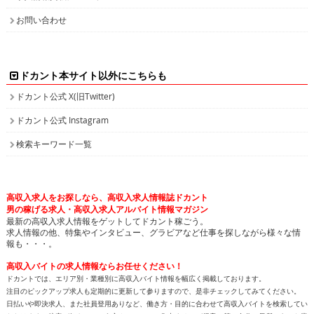
お問い合わせ
ドカント本サイト以外にこちらも
ドカント公式 X(旧Twitter)
ドカント公式 Instagram
検索キーワード一覧
高収入求人をお探しなら、高収入求人情報誌ドカント
男の稼げる求人・高収入求人アルバイト情報マガジン
最新の高収入求人情報をゲットしてドカント稼ごう。
求人情報の他、特集やインタビュー、グラビアなど仕事を探しながら様々な情
報も・・・。
高収入バイトの求人情報ならお任せください！
ドカントでは、エリア別・業種別に高収入バイト情報を幅広く掲載しております。
注目のピックアップ求人も定期的に更新して参りますので、是非チェックしてみてください。
日払いや即決求人、また社員登用ありなど、働き方・目的に合わせて高収入バイトを検索してい