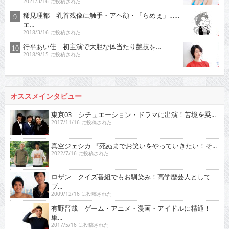
2021/3/16 に投稿された
稀見理都 乳首残像に触手・アヘ顔・「らめぇ」……
エ...
2018/3/16 に投稿された
行平あい佳 初主演で大胆な体当たり艶技を…
2018/9/15 に投稿された
オススメインタビュー
東京03 シチュエーション・ドラマに出演！苦境を乗...
2017/11/16 に投稿された
真空ジェシカ 『死ぬまでお笑いをやっていきたい！そ...
2022/7/16 に投稿された
ロザン クイズ番組でもお馴染み！高学歴芸人として
ブ...
2009/12/16 に投稿された
有野晋哉 ゲーム・アニメ・漫画・アイドルに精通！
単...
2017/5/16 に投稿された