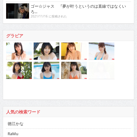
ゴー☆ジャス 『夢が叶うというのは直線ではなくい
ろ...
2021/11/16 に投稿された
グラビア
人気の検索ワード
徳江かな
RaMu