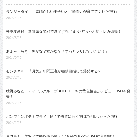
ランジャタイ 「素晴らしい出会いと〝癒着〟が育ててくれた(笑)」
2024/4/16
杉本愛莉鈴 無邪気な笑顔で魅了する…“まりり”ちゃん初トレカ発売！
2024/3/16
あぁ～しらき 男かな？女かな？「ずっとフザけていたい！」
2024/3/16
センチネル 『月笑』年間王者が極致目指して爆発する!?
2024/2/16
牧野みなた アイドルグループBOCCHI。￼の黄色担当がデビューDVDを発
売！
2024/2/16
パンプキンポテトフライ M-1で決勝に行く“理由”が見つかった(笑)
2024/1/16
月野もも 美貌と才能を兼ね備えた“奇跡の原石”がDVDに初挑戦！