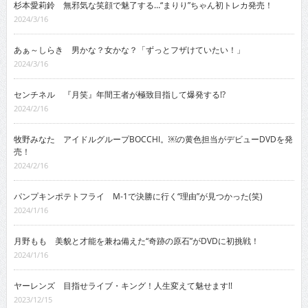
杉本愛莉鈴 無邪気な笑顔で魅了する…“まりり”ちゃん初トレカ発売！
2024/3/16
あぁ～しらき 男かな？女かな？「ずっとフザけていたい！」
2024/3/16
センチネル 『月笑』年間王者が極致目指して爆発する!?
2024/2/16
牧野みなた アイドルグループBOCCHI。￼の黄色担当がデビューDVDを発
売！
2024/2/16
パンプキンポテトフライ M-1で決勝に行く“理由”が見つかった(笑)
2024/1/16
月野もも 美貌と才能を兼ね備えた“奇跡の原石”がDVDに初挑戦！
2024/1/16
ヤーレンズ 目指せライブ・キング！人生変えて魅せます!!
2023/12/15