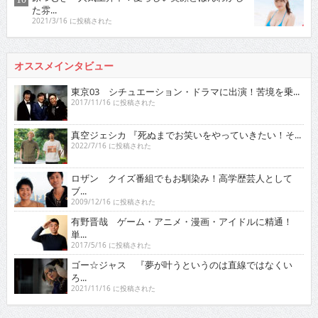
た雰...
2021/3/16 に投稿された
オススメインタビュー
東京03 シチュエーション・ドラマに出演！苦境を乗...
2017/11/16 に投稿された
真空ジェシカ 『死ぬまでお笑いをやっていきたい！そ...
2022/7/16 に投稿された
ロザン クイズ番組でもお馴染み！高学歴芸人として
ブ...
2009/12/16 に投稿された
有野晋哉 ゲーム・アニメ・漫画・アイドルに精通！
単...
2017/5/16 に投稿された
ゴー☆ジャス 『夢が叶うというのは直線ではなくい
ろ...
2021/11/16 に投稿された