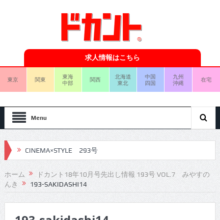
求人情報はこちら
東海
北海道
中国
九州
東京
関東
関西
在宅
中部
東北
四国
沖縄
Menu
CINEMA×STYLE 293号
CINEMA×STYLE 292号
ホーム
ドカント18年10月号先出し情報 193号 VOL.7 みやすの
んき
193-SAKIDASHI14
CINEMA×STYLE 291号
CINEMA×STYLE 290号