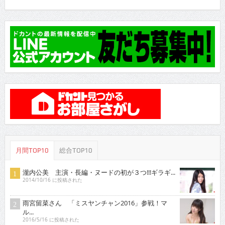
月間TOP10
総合TOP10
瀧内公美 主演・長編・ヌードの初が３つ!!!ギラギ...
2014/10/16 に投稿された
雨宮留菜さん 「ミスヤンチャン2016」参戦！マ
ル...
2016/5/16 に投稿された