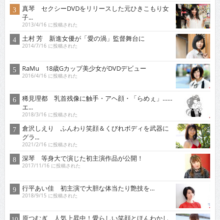
真琴 セクシーDVDをリリースした元ひきこもり女
子...
2013/4/16 に投稿された
土村 芳 新進女優が「愛の渦」監督舞台に
2014/7/16 に投稿された
RaMu 18歳Gカップ美少女がDVDデビュー
2016/4/16 に投稿された
稀見理都 乳首残像に触手・アヘ顔・「らめぇ」……
エ...
2018/3/16 に投稿された
倉沢しえり ふんわり笑顔＆くびれボディを武器に
グラ...
2021/2/16 に投稿された
深琴 等身大で演じた初主演作品が公開！
2017/11/16 に投稿された
行平あい佳 初主演で大胆な体当たり艶技を…
2018/9/15 に投稿された
原つむぎ 人気上昇中！愛らしい笑顔とほんわかし