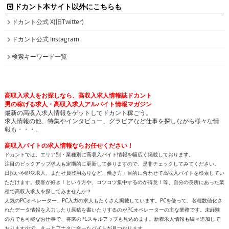
ドカント本サイト以外にこちらも
ドカント公式 X(旧Twitter)
ドカント公式 Instagram
検索キーワード一覧
高収入求人をお探しなら、高収入求人情報誌ドカント
男の稼げる求人・高収入求人アルバイト情報マガジン
最新の高収入求人情報をゲットしてドカント稼ごう。
求人情報の他、特集やインタビュー、グラビアなど仕事を探しながら様々な情
報も・・・。
高収入バイトの求人情報ならお任せください！
ドカントでは、エリア別・業種別に高収入バイト情報を幅広く掲載しております。
注目のピックアップ求人も定期的に更新して参りますので、是非チェックしてみてください。
日払いや即決求人、また社員登用ありなど、働き方・目的に合わせて高収入バイトを検索してい
ただけます。接客が好き！という方や、コツコツ集中するのが得意！等、自分の長所にあった業
種で高収入求人を探してみませんか？
人気のPCオペレーター、PC入力の求人もたくさん掲載しています。PCを使って、各種数値化さ
れたデータ情報を入力したり原稿を書いたりするのがPCオペレーターの主な業務です。未経験
の方でも可能なお仕事で、将来のPCスキルアップも見込めます。新着求人情報も続々追加して
おりますので、きっとアナタに合ったバイトが見つかります。