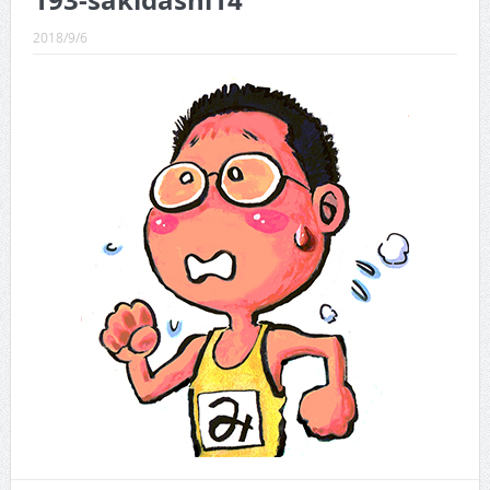
193-sakidashi14
CINEMA×STYLE 289号
2018/9/6
CINEMA×STYLE 288号
CINEMA×STYLE 287号
CINEMA×STYLE 286号
CINEMA×STYLE 285号
CINEMA×STYLE 294号