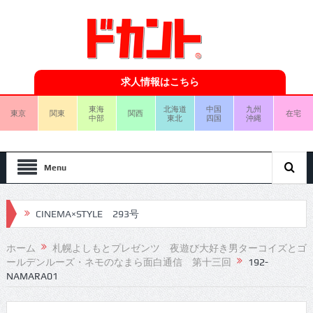
求人情報はこちら
東海
北海道
中国
九州
東京
関東
関西
在宅
中部
東北
四国
沖縄
Menu
CINEMA×STYLE 293号
CINEMA×STYLE 292号
ホーム
札幌よしもとプレゼンツ 夜遊び大好き男ターコイズとゴ
ールデンルーズ・ネモのなまら面白通信 第十三回
192-
CINEMA×STYLE 291号
NAMARA01
CINEMA×STYLE 290号