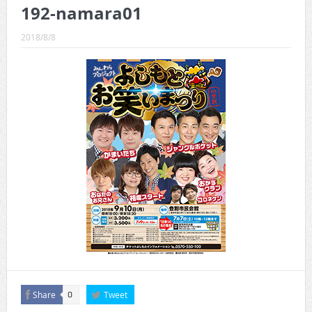
CINEMA×STYLE 289号
192-namara01
CINEMA×STYLE 288号
2018/8/8
CINEMA×STYLE 287号
CINEMA×STYLE 286号
CINEMA×STYLE 285号
CINEMA×STYLE 294号
Share
Tweet
0