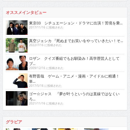
オススメインタビュー
東京03 シチュエーション・ドラマに出演！苦境を乗...
2017/11/16 に投稿された
真空ジェシカ 『死ぬまでお笑いをやっていきたい！そ...
2022/7/16 に投稿された
ロザン クイズ番組でもお馴染み！高学歴芸人として
ブ...
2009/12/16 に投稿された
有野晋哉 ゲーム・アニメ・漫画・アイドルに精通！
単...
2017/5/16 に投稿された
ゴー☆ジャス 『夢が叶うというのは直線ではなくい
ろ...
2021/11/16 に投稿された
グラビア