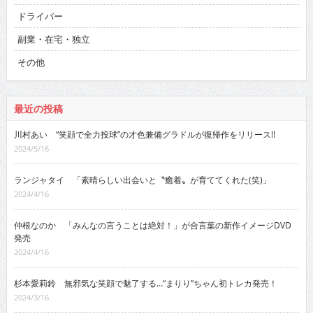
ドライバー
副業・在宅・独立
その他
最近の投稿
川村あい “笑顔で全力投球”の才色兼備グラドルが復帰作をリリース!!
2024/5/16
ランジャタイ 「素晴らしい出会いと〝癒着〟が育ててくれた(笑)」
2024/4/16
仲根なのか 「みんなの言うことは絶対！」が合言葉の新作イメージDVD
発売
2024/4/16
杉本愛莉鈴 無邪気な笑顔で魅了する…“まりり”ちゃん初トレカ発売！
2024/3/16