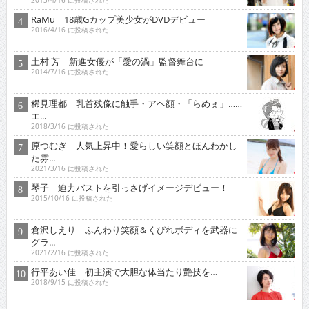
2013/4/16 に投稿された
RaMu 18歳Gカップ美少女がDVDデビュー
2016/4/16 に投稿された
土村 芳 新進女優が「愛の渦」監督舞台に
2014/7/16 に投稿された
稀見理都 乳首残像に触手・アヘ顔・「らめぇ」……
エ...
2018/3/16 に投稿された
原つむぎ 人気上昇中！愛らしい笑顔とほんわかし
た雰...
2021/3/16 に投稿された
琴子 迫力バストを引っさげイメージデビュー！
2015/10/16 に投稿された
倉沢しえり ふんわり笑顔＆くびれボディを武器に
グラ...
2021/2/16 に投稿された
行平あい佳 初主演で大胆な体当たり艶技を…
2018/9/15 に投稿された