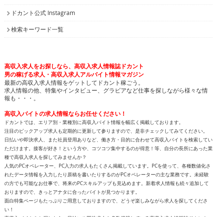
ドカント公式 Instagram
検索キーワード一覧
高収入求人をお探しなら、高収入求人情報誌ドカント
男の稼げる求人・高収入求人アルバイト情報マガジン
最新の高収入求人情報をゲットしてドカント稼ごう。
求人情報の他、特集やインタビュー、グラビアなど仕事を探しながら様々な情
報も・・・。
高収入バイトの求人情報ならお任せください！
ドカントでは、エリア別・業種別に高収入バイト情報を幅広く掲載しております。
注目のピックアップ求人も定期的に更新して参りますので、是非チェックしてみてください。
日払いや即決求人、また社員登用ありなど、働き方・目的に合わせて高収入バイトを検索してい
ただけます。接客が好き！という方や、コツコツ集中するのが得意！等、自分の長所にあった業
種で高収入求人を探してみませんか？
人気のPCオペレーター、PC入力の求人もたくさん掲載しています。PCを使って、各種数値化さ
れたデータ情報を入力したり原稿を書いたりするのがPCオペレーターの主な業務です。未経験
の方でも可能なお仕事で、将来のPCスキルアップも見込めます。新着求人情報も続々追加して
おりますので、きっとアナタに合ったバイトが見つかります。
面白特集ページもたっぷりご用意しておりますので、どうぞ楽しみながら求人を探してくださ
い！