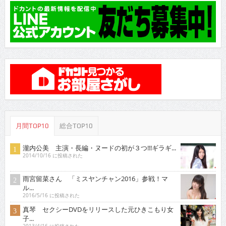
月間TOP10
総合TOP10
瀧内公美 主演・長編・ヌードの初が３つ!!!ギラギ...
2014/10/16 に投稿された
雨宮留菜さん 「ミスヤンチャン2016」参戦！マ
ル...
2016/5/16 に投稿された
真琴 セクシーDVDをリリースした元ひきこもり女
子...