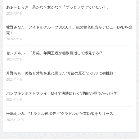
あぁ～しらき 男かな？女かな？「ずっとフザけていたい！」
2024/3/16
牧野みなた アイドルグループBOCCHI。￼の黄色担当がデビューDVDを発
売！
2024/2/16
センチネル 『月笑』年間王者が極致目指して爆発する!?
2024/2/16
月野もも 美貌と才能を兼ね備えた“奇跡の原石”がDVDに初挑戦！
2024/1/16
パンプキンポテトフライ M-1で決勝に行く“理由”が見つかった(笑)
2024/1/16
松嶋えいみ “ミラクル神ボディ”グラドルが卒業DVDをリリース
2023/12/15