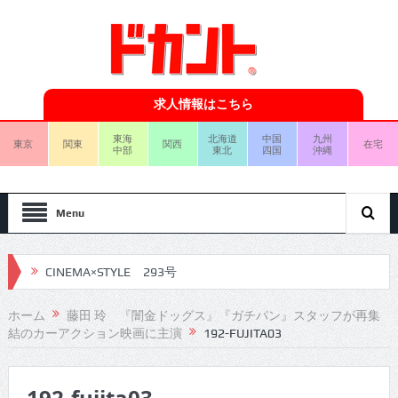
求人情報はこちら
東海
北海道
中国
九州
東京
関東
関西
在宅
中部
東北
四国
沖縄
Menu
CINEMA×STYLE 293号
CINEMA×STYLE 292号
ホーム
藤田 玲 『闇金ドッグス』『ガチパン』スタッフが再集
結のカーアクション映画に主演
192-FUJITA03
CINEMA×STYLE 291号
CINEMA×STYLE 290号