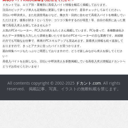
ドカントでは、エリア別・業種別に高収入バイト情報を幅広く掲載しております。
注目のピックアップ求人も定期的に更新して参りますので、是非チェックしてみてください。
日払いや即決求人、また社員登用ありなど、働き方・目的に合わせて高収入バイトを検索してい
ただけます。接客が好き！という方や、コツコツ集中するのが得意！等、自分の長所にあった業
種で高収入求人を探してみませんか？
人気のPCオペレーター、PC入力の求人もたくさん掲載しています。PCを使って、各種数値化さ
れたデータ情報を入力したり原稿を書いたりするのがPCオペレーターの主な業務です。未経験
の方でも可能なお仕事で、将来のPCスキルアップも見込めます。新着求人情報も続々追加して
おりますので、きっとアナタに合ったバイトが見つかります。
面白特集ページもたっぷりご用意しておりますので、どうぞ楽しみながら求人を探してくださ
い！
高収入バイトをお探しなら、日払いや即決求人を多数掲載している高収入求人情報誌ドカントへ
どうぞお任せくださいませ！
All contents copyright © 2002-2025
ドカント.com
. All rights
reserved. 掲載記事、写真、イラストの無断転載を禁じます。