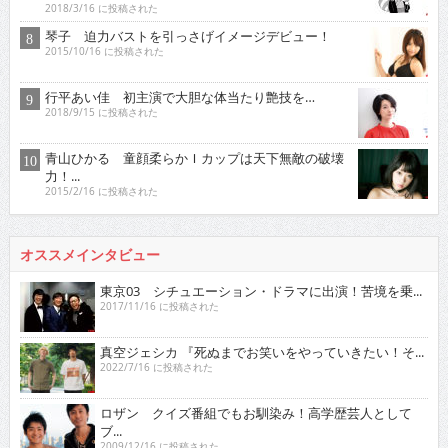
2018/3/16 に投稿された
琴子 迫力バストを引っさげイメージデビュー！
2015/10/16 に投稿された
行平あい佳 初主演で大胆な体当たり艶技を…
2018/9/15 に投稿された
青山ひかる 童顔柔らかＩカップは天下無敵の破壊
力！...
2015/2/16 に投稿された
オススメインタビュー
東京03 シチュエーション・ドラマに出演！苦境を乗...
2017/11/16 に投稿された
真空ジェシカ 『死ぬまでお笑いをやっていきたい！そ...
2022/7/16 に投稿された
ロザン クイズ番組でもお馴染み！高学歴芸人として
ブ...
2009/12/16 に投稿された