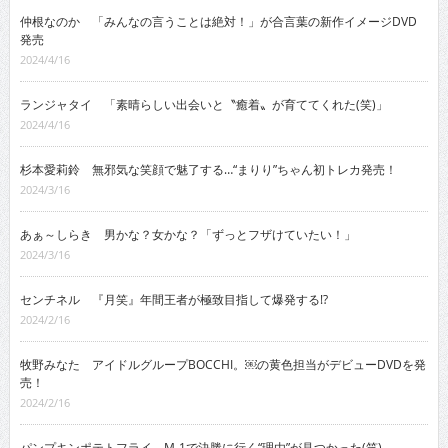
仲根なのか 「みんなの言うことは絶対！」が合言葉の新作イメージDVD
発売
2024/4/16
ランジャタイ 「素晴らしい出会いと〝癒着〟が育ててくれた(笑)」
2024/4/16
杉本愛莉鈴 無邪気な笑顔で魅了する…“まりり”ちゃん初トレカ発売！
2024/3/16
あぁ～しらき 男かな？女かな？「ずっとフザけていたい！」
2024/3/16
センチネル 『月笑』年間王者が極致目指して爆発する!?
2024/2/16
牧野みなた アイドルグループBOCCHI。￼の黄色担当がデビューDVDを発
売！
2024/2/16
パンプキンポテトフライ M-1で決勝に行く“理由”が見つかった(笑)