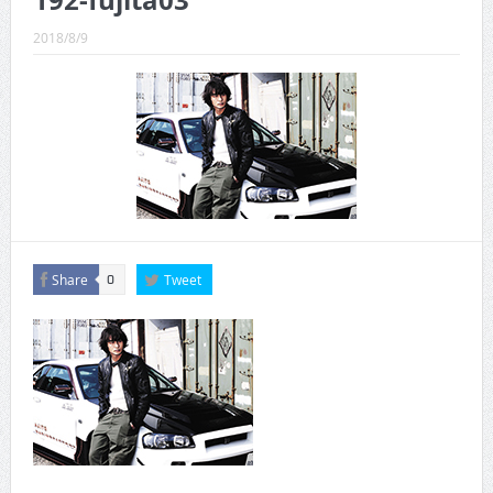
192-fujita03
CINEMA×STYLE 289号
2018/8/9
CINEMA×STYLE 288号
CINEMA×STYLE 287号
CINEMA×STYLE 286号
CINEMA×STYLE 285号
CINEMA×STYLE 294号
Share
Tweet
0