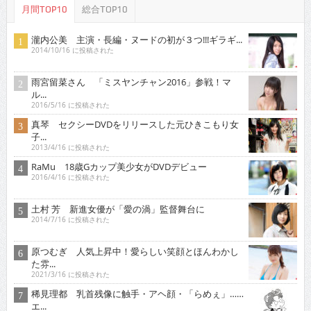
月間TOP10
総合TOP10
瀧内公美 主演・長編・ヌードの初が３つ!!!ギラギ...
2014/10/16 に投稿された
雨宮留菜さん 「ミスヤンチャン2016」参戦！マ
ル...
2016/5/16 に投稿された
真琴 セクシーDVDをリリースした元ひきこもり女
子...
2013/4/16 に投稿された
RaMu 18歳Gカップ美少女がDVDデビュー
2016/4/16 に投稿された
土村 芳 新進女優が「愛の渦」監督舞台に
2014/7/16 に投稿された
原つむぎ 人気上昇中！愛らしい笑顔とほんわかし
た雰...
2021/3/16 に投稿された
稀見理都 乳首残像に触手・アヘ顔・「らめぇ」……
エ...