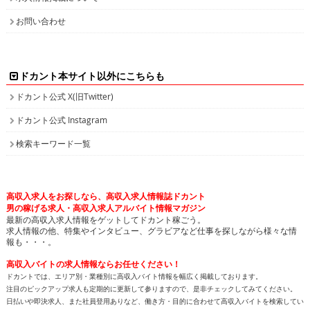
お問い合わせ
ドカント本サイト以外にこちらも
ドカント公式 X(旧Twitter)
ドカント公式 Instagram
検索キーワード一覧
高収入求人をお探しなら、高収入求人情報誌ドカント
男の稼げる求人・高収入求人アルバイト情報マガジン
最新の高収入求人情報をゲットしてドカント稼ごう。
求人情報の他、特集やインタビュー、グラビアなど仕事を探しながら様々な情
報も・・・。
高収入バイトの求人情報ならお任せください！
ドカントでは、エリア別・業種別に高収入バイト情報を幅広く掲載しております。
注目のピックアップ求人も定期的に更新して参りますので、是非チェックしてみてください。
日払いや即決求人、また社員登用ありなど、働き方・目的に合わせて高収入バイトを検索してい