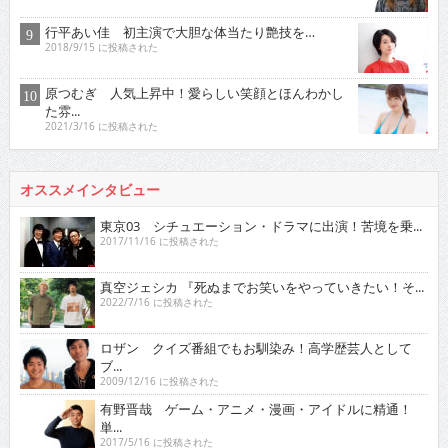
行平あい佳 初主演で大胆な体当たり艶技を…
2018/9/15 に投稿された
原つむぎ 人気上昇中！愛らしい笑顔とほんわかし
た雰...
2021/3/16 に投稿された
オススメインタビュー
東京03 シチュエーション・ドラマに出演！苦境を乗...
2017/11/16 に投稿された
真空ジェシカ 『死ぬまでお笑いをやっていきたい！そ...
2022/7/16 に投稿された
ロザン クイズ番組でもお馴染み！高学歴芸人として
ブ...
2009/12/16 に投稿された
有野晋哉 ゲーム・アニメ・漫画・アイドルに精通！
単...
2017/5/16 に投稿された