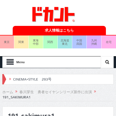
求人情報はこちら
東海
北海道
中国
九州
東京
関東
関西
在宅
中部
東北
四国
沖縄
Menu
CINEMA×STYLE 293号
CINEMA×STYLE 292号
ホーム
春川芽生 勇者セイヤンシリーズ新作に出演
191_SAKIMURA1
CINEMA×STYLE 291号
CINEMA×STYLE 290号
191_sakimura1