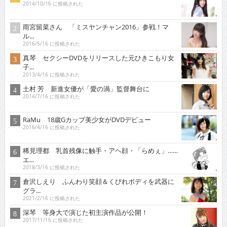
2014/10/16 に投稿された
雨宮留菜さん 「ミスヤンチャン2016」参戦！マ
ル...
2016/5/16 に投稿された
真琴 セクシーDVDをリリースした元ひきこもり女
子...
2013/4/16 に投稿された
土村 芳 新進女優が「愛の渦」監督舞台に
2014/7/16 に投稿された
RaMu 18歳Gカップ美少女がDVDデビュー
2016/4/16 に投稿された
稀見理都 乳首残像に触手・アヘ顔・「らめぇ」……
エ...
2018/3/16 に投稿された
倉沢しえり ふんわり笑顔＆くびれボディを武器に
グラ...
2021/2/16 に投稿された
深琴 等身大で演じた初主演作品が公開！
2017/11/16 に投稿された