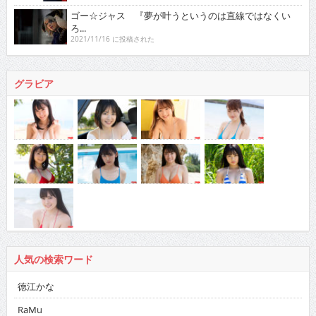
ゴー☆ジャス 『夢が叶うというのは直線ではなくい
ろ...
2021/11/16 に投稿された
グラビア
人気の検索ワード
徳江かな
RaMu