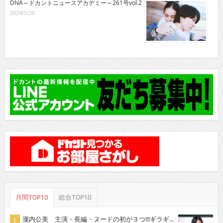
DNA～ドカントニュースアカデミー～261号vol.2
2024/5/20
月間TOP10
総合TOP10
瀧内公美 主演・長編・ヌードの初が３つ!!!ギラギ...