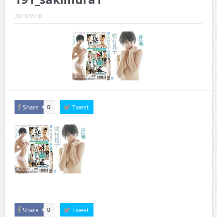
CINEMA×STYLE 289号
2018/7/10
CINEMA×STYLE 288号
CINEMA×STYLE 287号
CINEMA×STYLE 286号
CINEMA×STYLE 285号
CINEMA×STYLE 294号
Share
Tweet
0
Share
Tweet
0