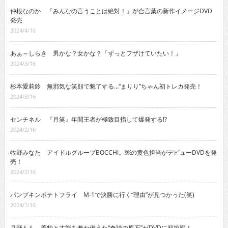
仲根なのか 「みんなの言うことは絶対！」が合言葉の新作イメージDVD
発売
2024/4/16
あぁ～しらき 男かな？女かな？「ずっとフザけていたい！」
2024/3/16
杉本愛莉鈴 無邪気な笑顔で魅了する…“まりり”ちゃん初トレカ発売！
2024/3/16
センチネル 『月笑』年間王者が極致目指して爆発する!?
2024/2/16
牧野みなた アイドルグループBOCCHI。￼の黄色担当がデビューDVDを発
売！
2024/2/16
パンプキンポテトフライ M-1で決勝に行く“理由”が見つかった(笑)
2024/1/16
月野もも 美貌と才能を兼ね備えた“奇跡の原石”がDVDに初挑戦！