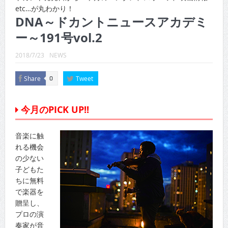
CINEMA×STYLE 289号
etc…が丸わかり！
DNA～ドカントニュースアカデミ
CINEMA×STYLE 288号
ー～191号vol.2
CINEMA×STYLE 287号
2018/7/23
NEWS
CINEMA×STYLE 286号
Share
Tweet
0
CINEMA×STYLE 285号
CINEMA×STYLE 294号
今月のPICK UP!!
音楽に触
れる機会
の少ない
子どもた
ちに無料
で楽器を
贈呈し、
プロの演
奏家が音