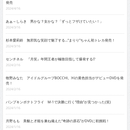
発売
2024/4/16
あぁ～しらき 男かな？女かな？「ずっとフザけていたい！」
2024/3/16
杉本愛莉鈴 無邪気な笑顔で魅了する…“まりり”ちゃん初トレカ発売！
2024/3/16
センチネル 『月笑』年間王者が極致目指して爆発する!?
2024/2/16
牧野みなた アイドルグループBOCCHI。￼の黄色担当がデビューDVDを発
売！
2024/2/16
パンプキンポテトフライ M-1で決勝に行く“理由”が見つかった(笑)
2024/1/16
月野もも 美貌と才能を兼ね備えた“奇跡の原石”がDVDに初挑戦！
2024/1/16