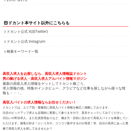
ドカント本サイト以外にこちらも
ドカント公式 X(旧Twitter)
ドカント公式 Instagram
検索キーワード一覧
高収入求人をお探しなら、高収入求人情報誌ドカント
男の稼げる求人・高収入求人アルバイト情報マガジン
最新の高収入求人情報をゲットしてドカント稼ごう。
求人情報の他、特集やインタビュー、グラビアなど仕事を探しながら様々な情
報も・・・。
高収入バイトの求人情報ならお任せください！
ドカントでは、エリア別・業種別に高収入バイト情報を幅広く掲載しております。
注目のピックアップ求人も定期的に更新して参りますので、是非チェックしてみてください。
日払いや即決求人、また社員登用ありなど、働き方・目的に合わせて高収入バイトを検索してい
ただけます。接客が好き！という方や、コツコツ集中するのが得意！等、自分の長所にあった業
種で高収入求人を探してみませんか？