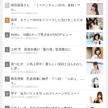
雨宮留菜さん 「ミスヤンチャン2016」参戦！マ
ル...
2016/5/16 に投稿された
真琴 セクシーDVDをリリースした元ひきこもり女
子...
2013/4/16 に投稿された
RaMu 18歳Gカップ美少女がDVDデビュー
2016/4/16 に投稿された
土村 芳 新進女優が「愛の渦」監督舞台に
2014/7/16 に投稿された
原つむぎ 人気上昇中！愛らしい笑顔とほんわかし
た雰...
2021/3/16 に投稿された
稀見理都 乳首残像に触手・アヘ顔・「らめぇ」……
エ...
2018/3/16 に投稿された
琴子 迫力バストを引っさげイメージデビュー！
2015/10/16 に投稿された