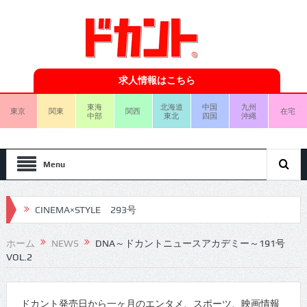
求人情報はこちら
東海
北海道
中国
九州
東京
関東
関西
在宅
中部
東北
四国
沖縄
Menu
CINEMA×STYLE 293号
CINEMA×STYLE 292号
ホーム
NEWS
DNA～ドカントニュースアカデミー～191号
VOL.2
CINEMA×STYLE 291号
CINEMA×STYLE 290号
ドカント発売日から一ヶ月のエンタメ、スポーツ、映画情報