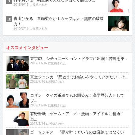
行平あい佳 初主演で大胆な体当たり艶技を…
2018/9/15 に投稿された
青山ひかる 童顔柔らかＩカップは天下無敵の破壊
力！...
2015/2/16 に投稿された
オススメインタビュー
東京03 シチュエーション・ドラマに出演！苦境を乗...
2017/11/16 に投稿された
真空ジェシカ 『死ぬまでお笑いをやっていきたい！そ...
2022/7/16 に投稿された
ロザン クイズ番組でもお馴染み！高学歴芸人として
ブ...
2009/12/16 に投稿された
有野晋哉 ゲーム・アニメ・漫画・アイドルに精通！
単...
2017/5/16 に投稿された
ゴー☆ジャス 『夢が叶うというのは直線ではなくい