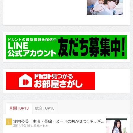
月間TOP10
総合TOP10
瀧内公美 主演・長編・ヌードの初が３つ!!!ギラギ...
2014/10/16 に投稿された