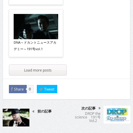
DNA～ドカントニュースアカ
デミー～191号vol.1
Load more posts
Share
Tweet
0
次の記事
前の記事
DROP the
science 191号
Vol.2