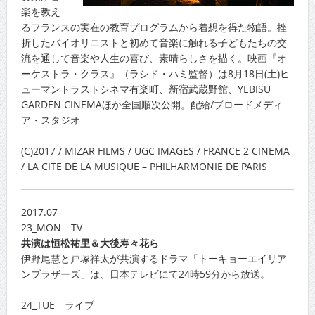
楽を教え
るフランスの実在の教育プログラムから着想を得た物語。挫
折したバイオリニストと初めて音楽に触れる子どもたちの交
流を通して音楽や人生の喜び、素晴らしさを描く。映画『オ
ーケストラ・クラス』（ラシド・ハミ監督）は8月18日(土)ヒ
ューマントラストシネマ有楽町、新宿武蔵野館、YEBISU
GARDEN CINEMAほか全国順次公開。配給/ブロードメディ
ア・スタジオ
(C)2017 / MIZAR FILMS / UGC IMAGES / FRANCE 2 CINEMA
/ LA CITE DE LA MUSIQUE – PHILHARMONIE DE PARIS
2017.07
23_MON TV
共演は恒松祐里＆大後寿々花ら
伊野尾慧と戸塚祥太が共演するドラマ「トーキョーエイリア
ンブラザーズ」は、日本テレビにて24時59分から放送。
24_TUE ライブ