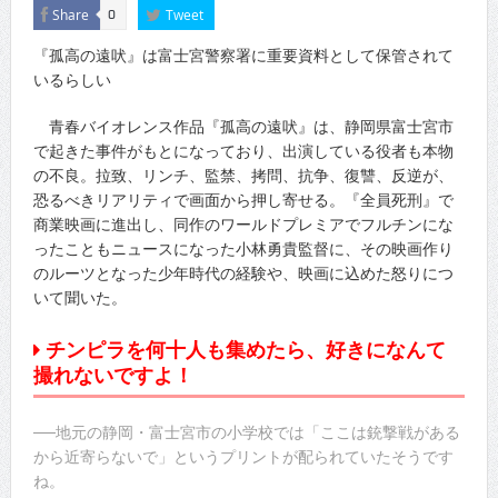
Share
Tweet
0
『孤高の遠吠』は富士宮警察署に重要資料として保管されて
いるらしい
青春バイオレンス作品『孤高の遠吠』は、静岡県富士宮市
で起きた事件がもとになっており、出演している役者も本物
の不良。拉致、リンチ、監禁、拷問、抗争、復讐、反逆が、
恐るべきリアリティで画面から押し寄せる。『全員死刑』で
商業映画に進出し、同作のワールドプレミアでフルチンにな
ったこともニュースになった小林勇貴監督に、その映画作り
のルーツとなった少年時代の経験や、映画に込めた怒りにつ
いて聞いた。
チンピラを何十人も集めたら、好きになんて
撮れないですよ！
──地元の静岡・富士宮市の小学校では「ここは銃撃戦がある
から近寄らないで」というプリントが配られていたそうです
ね。