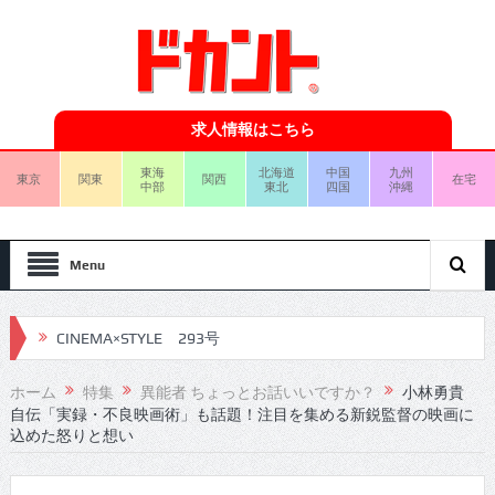
求人情報はこちら
東海
北海道
中国
九州
東京
関東
関西
在宅
中部
東北
四国
沖縄
Menu
CINEMA×STYLE 293号
CINEMA×STYLE 292号
ホーム
特集
異能者 ちょっとお話いいですか？
小林勇貴
CINEMA×STYLE 291号
自伝「実録・不良映画術」も話題！注目を集める新鋭監督の映画に
込めた怒りと想い
CINEMA×STYLE 290号
CINEMA×STYLE 289号