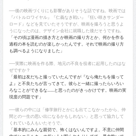
──後の映画づくりにも影響がありそうな話ですね。映画では
『バトルロワイヤル』『仁義なき戦い』『狂い咲きサンダー
ロード』などを見ていたそうですが、映画を撮ろうと思うよ
うになったのは、デザイン会社に就職した後だそうですね。
「その頃は漫画の描き方とか映画の撮り方とか、何かを作る
過程の本を読むのが楽しかったんです。それで映画の撮り方
も調べるようになりました」
──実際に映画を作る際、地元の不良を役者に起用したのはな
ぜですか？
「最初は友だちと撮っていたんですが『なら俺たちを撮って
よ』と不良たちが言ってきて。彼らと一緒に撮ったらいろい
ろなことができるな……と思ったのがきっかけです。映画の実
現度の問題です」
──彼らの中には「修学旅行とかにも出てこなかったから、仲
間との一生の思い出になるかもしれない」と思って協力して
くれている人もいたそうで。
「基本的にみんな親切で、怖くはないんですよ。不意に仲間