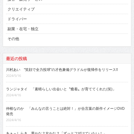
クリエイティブ
ドライバー
副業・在宅・独立
その他
最近の投稿
川村あい “笑顔で全力投球”の才色兼備グラドルが復帰作をリリース!!
2024/5/16
ランジャタイ 「素晴らしい出会いと〝癒着〟が育ててくれた(笑)」
2024/4/16
仲根なのか 「みんなの言うことは絶対！」が合言葉の新作イメージDVD
発売
2024/4/16
あぁ～しらき 男かな？女かな？「ずっとフザけていたい！」