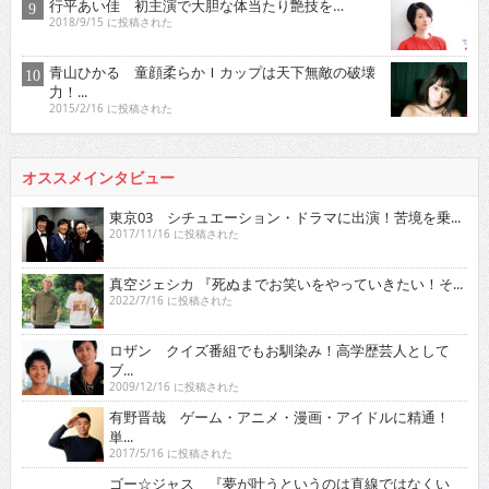
力！...
2015/2/16 に投稿された
オススメインタビュー
東京03 シチュエーション・ドラマに出演！苦境を乗...
2017/11/16 に投稿された
真空ジェシカ 『死ぬまでお笑いをやっていきたい！そ...
2022/7/16 に投稿された
ロザン クイズ番組でもお馴染み！高学歴芸人として
ブ...
2009/12/16 に投稿された
有野晋哉 ゲーム・アニメ・漫画・アイドルに精通！
単...
2017/5/16 に投稿された
ゴー☆ジャス 『夢が叶うというのは直線ではなくい
ろ...
2021/11/16 に投稿された