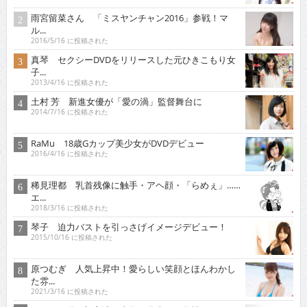
真琴 セクシーDVDをリリースした元ひきこもり女
子...
2013/4/16 に投稿された
土村 芳 新進女優が「愛の渦」監督舞台に
2014/7/16 に投稿された
RaMu 18歳Gカップ美少女がDVDデビュー
2016/4/16 に投稿された
稀見理都 乳首残像に触手・アヘ顔・「らめぇ」……
エ...
2018/3/16 に投稿された
琴子 迫力バストを引っさげイメージデビュー！
2015/10/16 に投稿された
原つむぎ 人気上昇中！愛らしい笑顔とほんわかし
た雰...
2021/3/16 に投稿された
行平あい佳 初主演で大胆な体当たり艶技を…
2018/9/15 に投稿された
青山ひかる 童顔柔らかＩカップは天下無敵の破壊