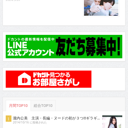
月間TOP10
総合TOP10
瀧内公美 主演・長編・ヌードの初が３つ!!!ギラギ...
2014/10/16 に投稿された
雨宮留菜さん 「ミスヤンチャン2016」参戦！マ
ル...
2016/5/16 に投稿された