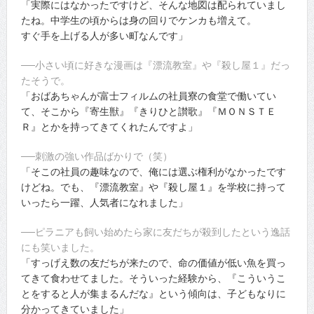
「実際にはなかったですけど、そんな地図は配られていまし
たね。中学生の頃からは身の回りでケンカも増えて。
すぐ手を上げる人が多い町なんです」
──小さい頃に好きな漫画は『漂流教室』や『殺し屋１』だっ
たそうで。
「おばあちゃんが富士フィルムの社員寮の食堂で働いてい
て、そこから『寄生獣』『きりひと讃歌』『ＭＯＮＳＴＥ
Ｒ』とかを持ってきてくれたんですよ」
──刺激の強い作品ばかりで（笑）
「そこの社員の趣味なので、俺には選ぶ権利がなかったです
けどね。でも、『漂流教室』や『殺し屋１』を学校に持って
いったら一躍、人気者になれました」
──ピラニアも飼い始めたら家に友だちが殺到したという逸話
にも笑いました。
「すっげえ数の友だちが来たので、命の価値が低い魚を買っ
てきて食わせてました。そういった経験から、『こういうこ
とをすると人が集まるんだな』という傾向は、子どもなりに
分かってきていました」