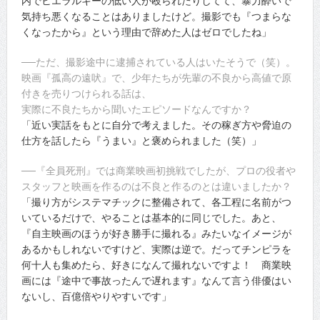
内でヒエラルキーの低い人が殴られたりしてて、暴力酔いで
気持ち悪くなることはありましたけど。撮影でも『つまらな
くなったから』という理由で辞めた人はゼロでしたね」
──ただ、撮影途中に逮捕されている人はいたそうで（笑）。
映画『孤高の遠吠』で、少年たちが先輩の不良から高値で原
付きを売りつけられる話は、
実際に不良たちから聞いたエピソードなんですか？
「近い実話をもとに自分で考えました。その稼ぎ方や脅迫の
仕方を話したら『うまい』と褒められました（笑）」
──『全員死刑』では商業映画初挑戦でしたが、プロの役者や
スタッフと映画を作るのは不良と作るのとは違いましたか？
「撮り方がシステマチックに整備されて、各工程に名前がつ
いているだけで、やることは基本的に同じでした。あと、
『自主映画のほうが好き勝手に撮れる』みたいなイメージが
あるかもしれないですけど、実際は逆で。だってチンピラを
何十人も集めたら、好きになんて撮れないですよ！ 商業映
画には『途中で事故ったんで遅れます』なんて言う俳優はい
ないし、百億倍やりやすいです」