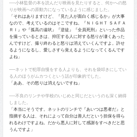
──小林監督の本を読んだり映画を見たりすると、何かへの怒
りが映画への原動力になっているように感じました。
「それはありますけど、『見た人が面白く感じるか』が大事
なので、考えているのはそこですね。『ＮＩＧＨＴ ＳＡＦＡ
ＲＩ』や『孤高の遠吠』『逆徒』『全員死刑』といった作品
を撮っているときは、抑圧する人に対する怒りが凄くあった
んですけど、撮り終わると怒りは消えていくんですよ。許せ
るようになるし、愛しさすら覚えるようになってくるんです
よね」
──ネットで犯罪自慢をする人よりも、それを袋叩きにしてい
る人のほうがムカつくという話が印象的でした。
「ああ、その怒りは消えないですね」
──不良のリンチや学校のいじめと同じだというのも深く納得
しました。
「本当にそうです。ネットのリンチで『あいつは悪者だ』と
指摘する人は、それによって自分は善人だという担保を得ら
れるわけですよね。だから悪人に対して感謝をすべきだと思
うんですよ」