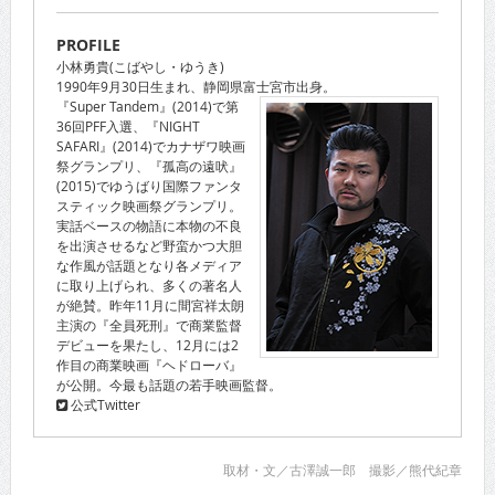
PROFILE
小林勇貴(こばやし・ゆうき)
1990年9月30日生まれ、静岡県富士宮市出身。
『Super Tandem』(2014)で第
36回PFF入選、『NIGHT
SAFARI』(2014)でカナザワ映画
祭グランプリ、『孤高の遠吠』
(2015)でゆうばり国際ファンタ
スティック映画祭グランプリ。
実話ベースの物語に本物の不良
を出演させるなど野蛮かつ大胆
な作風が話題となり各メディア
に取り上げられ、多くの著名人
が絶賛。昨年11月に間宮祥太朗
主演の『全員死刑』で商業監督
デビューを果たし、12月には2
作目の商業映画『ヘドローバ』
が公開。今最も話題の若手映画監督。
公式Twitter
取材・文／古澤誠一郎 撮影／熊代紀章