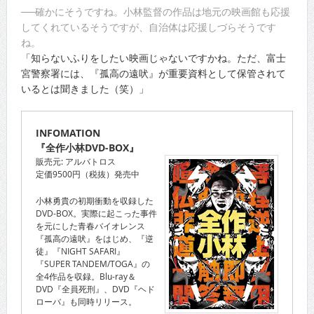
──確かにそうですね。小林監督の作品は地元の映画館も応援
してくれているそうですが、自治体は応援しづらそうです
ね。
「知らないふりをしたい映画じゃないですかね。ただ、富士
宮警察署には、『孤高の遠吠』が重要資料として保管されて
いるとは聞きました（笑）」
INFOMATION
『全作小林DVD-BOX』
販売元: アルバトロス
定価9500円（税抜）発売中
小林勇貴の初期衝動を収録した
DVD-BOX。実際に起こった事件
を元にした青春バイオレンス
『孤高の遠吠』をはじめ、『逆
徒』『NIGHT SAFARI』
『SUPER TANDEM/TOGA』の
全4作品を収録。Blu-ray＆
DVD『全員死刑』、DVD『ヘド
ローバ』も同時リリース。