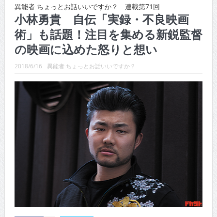
異能者 ちょっとお話いいですか？ 連載第71回
CINEMA×STYLE 288号
小林勇貴 自伝「実録・不良映画
術」も話題！注目を集める新鋭監督
CINEMA×STYLE 287号
の映画に込めた怒りと想い
CINEMA×STYLE 286号
2018/6/16
異能者 ちょっとお話いいですか？
CINEMA×STYLE 285号
CINEMA×STYLE 294号