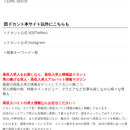
ドカント本サイト以外にこちらも
ドカント公式 X(旧Twitter)
ドカント公式 Instagram
検索キーワード一覧
高収入求人をお探しなら、高収入求人情報誌ドカント
男の稼げる求人・高収入求人アルバイト情報マガジン
最新の高収入求人情報をゲットしてドカント稼ごう。
求人情報の他、特集やインタビュー、グラビアなど仕事を探しながら様々な情
報も・・・。
高収入バイトの求人情報ならお任せください！
ドカントでは、エリア別・業種別に高収入バイト情報を幅広く掲載しております。
注目のピックアップ求人も定期的に更新して参りますので、是非チェックしてみてください。
日払いや即決求人、また社員登用ありなど、働き方・目的に合わせて高収入バイトを検索してい
ただけます。接客が好き！という方や、コツコツ集中するのが得意！等、自分の長所にあった業
種で高収入求人を探してみませんか？
人気のPCオペレーター、PC入力の求人もたくさん掲載しています。PCを使って、各種数値化さ
れたデータ情報を入力したり原稿を書いたりするのがPCオペレーターの主な業務です。未経験
の方でも可能なお仕事で、将来のPCスキルアップも見込めます。新着求人情報も続々追加して
おりますので、きっとアナタに合ったバイトが見つかります。