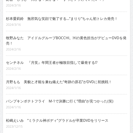
2024/3/16
杉本愛莉鈴 無邪気な笑顔で魅了する…“まりり”ちゃん初トレカ発売！
2024/3/16
牧野みなた アイドルグループBOCCHI。￼の黄色担当がデビューDVDを発
売！
2024/2/16
センチネル 『月笑』年間王者が極致目指して爆発する!?
2024/2/16
月野もも 美貌と才能を兼ね備えた“奇跡の原石”がDVDに初挑戦！
2024/1/16
パンプキンポテトフライ M-1で決勝に行く“理由”が見つかった(笑)
2024/1/16
松嶋えいみ “ミラクル神ボディ”グラドルが卒業DVDをリリース
2023/12/15