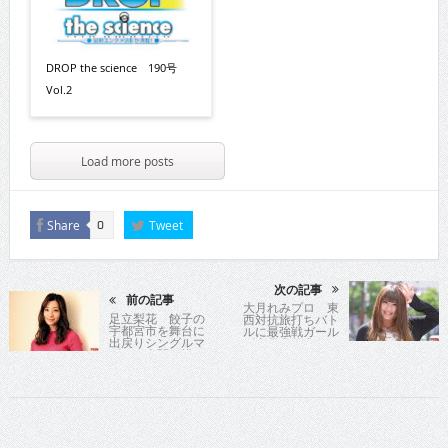
DROP the science 190号
Vol.2
Load more posts
Share
Tweet
0
次の記事
前の記事
大月れみプロ 東
足立梨花 餃子の
西対抗旅打ちバト
宇都宮市を舞台に
ルに最強戦ガール
出戻りシングルマ
ズ東日本代表とし
ザーの奮闘を描い
て参戦中の“れみぱ
たラブコメディに
ん”
主演