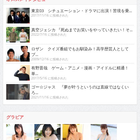
東京03 シチュエーション・ドラマに出演！苦境を乗...
2017/11/16 に投稿された
真空ジェシカ 『死ぬまでお笑いをやっていきたい！そ...
2022/7/16 に投稿された
ロザン クイズ番組でもお馴染み！高学歴芸人として
ブ...
2009/12/16 に投稿された
有野晋哉 ゲーム・アニメ・漫画・アイドルに精通！
単...
2017/5/16 に投稿された
ゴー☆ジャス 『夢が叶うというのは直線ではなくい
ろ...
2021/11/16 に投稿された
グラビア