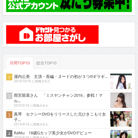
月間TOP10
総合TOP10
瀧内公美 主演・長編・ヌードの初が３つ!!!ギラギ...
2014/10/16 に投稿された
雨宮留菜さん 「ミスヤンチャン2016」参戦！マ
ル...
2016/5/16 に投稿された
真琴 セクシーDVDをリリースした元ひきこもり女
子...
2013/4/16 に投稿された
RaMu 18歳Gカップ美少女がDVDデビュー
2016/4/16 に投稿された