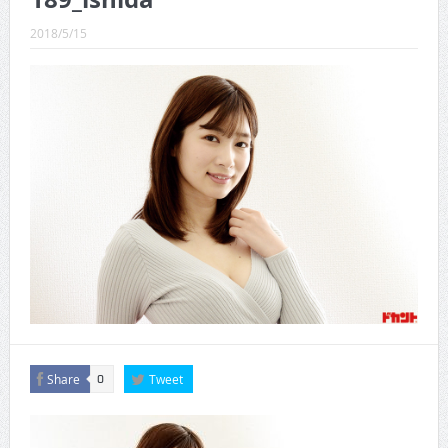
CINEMA×STYLE 289号
2018/5/15
CINEMA×STYLE 288号
CINEMA×STYLE 287号
CINEMA×STYLE 286号
CINEMA×STYLE 285号
CINEMA×STYLE 294号
Share
Tweet
0