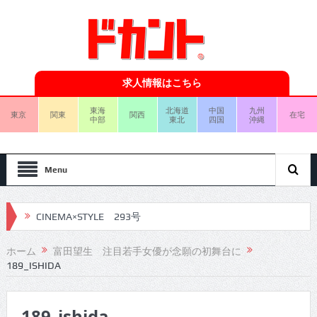
求人情報はこちら
東海
北海道
中国
九州
東京
関東
関西
在宅
中部
東北
四国
沖縄
Menu
CINEMA×STYLE 293号
CINEMA×STYLE 292号
ホーム
富田望生 注目若手女優が念願の初舞台に
189_ISHIDA
CINEMA×STYLE 291号
CINEMA×STYLE 290号
189_ishida