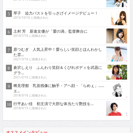
琴子 迫力バストを引っさげイメージデビュー！
2015/10/16 に投稿された
土村 芳 新進女優が「愛の渦」監督舞台に
2014/7/16 に投稿された
原つむぎ 人気上昇中！愛らしい笑顔とほんわかし
た雰...
2021/3/16 に投稿された
倉沢しえり ふんわり笑顔＆くびれボディを武器に
グラ...
2021/2/16 に投稿された
稀見理都 乳首残像に触手・アヘ顔・「らめぇ」……
エ...
2018/3/16 に投稿された
行平あい佳 初主演で大胆な体当たり艶技を…
2018/9/15 に投稿された
オススメインタビュー