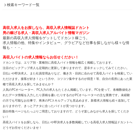
検索キーワード一覧
高収入求人をお探しなら、高収入求人情報誌ドカント
男の稼げる求人・高収入求人アルバイト情報マガジン
最新の高収入求人情報をゲットしてドカント稼ごう。
求人情報の他、特集やインタビュー、グラビアなど仕事を探しながら様々な情
報も・・・。
高収入バイトの求人情報ならお任せください！
ドカントでは、エリア別・業種別に高収入バイト情報を幅広く掲載しております。
注目のピックアップ求人も定期的に更新して参りますので、是非チェックしてみてください。
日払いや即決求人、また社員登用ありなど、働き方・目的に合わせて高収入バイトを検索してい
ただけます。接客が好き！という方や、コツコツ集中するのが得意！等、自分の長所にあった業
種で高収入求人を探してみませんか？
人気のPCオペレーター、PC入力の求人もたくさん掲載しています。PCを使って、各種数値化さ
れたデータ情報を入力したり原稿を書いたりするのがPCオペレーターの主な業務です。未経験
の方でも可能なお仕事で、将来のPCスキルアップも見込めます。新着求人情報も続々追加して
おりますので、きっとアナタに合ったバイトが見つかります。
面白特集ページもたっぷりご用意しておりますので、どうぞ楽しみながら求人を探してくださ
い！
高収入バイトをお探しなら、日払いや即決求人を多数掲載している高収入求人情報誌ドカントへ
どうぞお任せくださいませ！