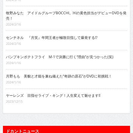
牧野みなた アイドルグループBOCCHI。￼の黄色担当がデビューDVDを発
売！
2024/2/16
センチネル 『月笑』年間王者が極致目指して爆発する!?
2024/2/16
パンプキンポテトフライ M-1で決勝に行く“理由”が見つかった(笑)
2024/1/16
月野もも 美貌と才能を兼ね備えた“奇跡の原石”がDVDに初挑戦！
2024/1/16
ヤーレンズ 目指せライブ・キング！人生変えて魅せます!!
2023/12/15
ドカントニュース