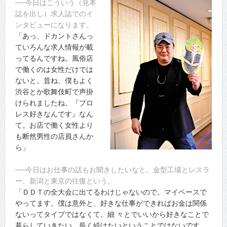
──今日はこういう（見本
誌を出し）求人誌でのイ
ンタビューになります。
「あっ、ドカントさんっ
ていろんな求人情報が載
ってるんですね。風俗店
で働くのは女性だけでは
ないと。昔ね、僕もよく
渋谷とか歌舞伎町で声掛
けられましたね。『プロ
レス好きなんです』なん
て。お店で働く女性より
も断然男性の店員さんか
ら」
──今日はお仕事の話もお聞きしたいなと。金型工場とレスラ
ー、新潟と東京の往復という。
「ＤＤＴの全大会に出てるわけじゃないので。マイペースで
やってます。僕は意外と、好きな仕事ができればお金は関係
ないってタイプではなくて。細 々とでいいから好きなことで
暮らしていきたい、長く続けたいということではないです