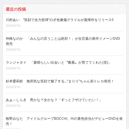
最近の投稿
川村あい “笑顔で全力投球”の才色兼備グラドルが復帰作をリリース!!
2024/5/16
仲根なのか 「みんなの言うことは絶対！」が合言葉の新作イメージDVD
発売
2024/4/16
ランジャタイ 「素晴らしい出会いと〝癒着〟が育ててくれた(笑)」
2024/4/16
杉本愛莉鈴 無邪気な笑顔で魅了する…“まりり”ちゃん初トレカ発売！
2024/3/16
あぁ～しらき 男かな？女かな？「ずっとフザけていたい！」
2024/3/16
牧野みなた アイドルグループBOCCHI。￼の黄色担当がデビューDVDを発
売！