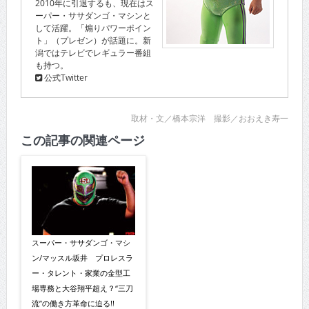
2010年に引退するも、現在はス
ーパー・ササダンゴ・マシンと
して活躍。「煽りパワーポイン
ト」（プレゼン）が話題に。新
潟ではテレビでレギュラー番組
も持つ。
公式Twitter
取材・文／橋本宗洋 撮影／おおえき寿一
この記事の関連ページ
スーパー・ササダンゴ・マシ
ン/マッスル坂井 プロレスラ
ー・タレント・家業の金型工
場専務と大谷翔平超え？“三刀
流”の働き方革命に迫る!!