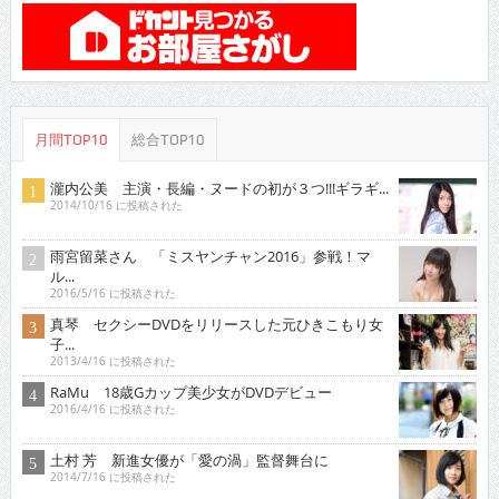
月間TOP10
総合TOP10
瀧内公美 主演・長編・ヌードの初が３つ!!!ギラギ...
2014/10/16 に投稿された
雨宮留菜さん 「ミスヤンチャン2016」参戦！マ
ル...
2016/5/16 に投稿された
真琴 セクシーDVDをリリースした元ひきこもり女
子...
2013/4/16 に投稿された
RaMu 18歳Gカップ美少女がDVDデビュー
2016/4/16 に投稿された
土村 芳 新進女優が「愛の渦」監督舞台に
2014/7/16 に投稿された