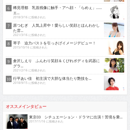
稀見理都 乳首残像に触手・アヘ顔・「らめぇ」……
エ...
2018/3/16 に投稿された
原つむぎ 人気上昇中！愛らしい笑顔とほんわかし
た雰...
2021/3/16 に投稿された
琴子 迫力バストを引っさげイメージデビュー！
2015/10/16 に投稿された
倉沢しえり ふんわり笑顔＆くびれボディを武器に
グラ...
2021/2/16 に投稿された
行平あい佳 初主演で大胆な体当たり艶技を…
2018/9/15 に投稿された
オススメインタビュー
東京03 シチュエーション・ドラマに出演！苦境を乗...
2017/11/16 に投稿された