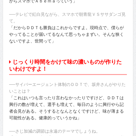
がらスマホでＡｂｅｍａっていう」
──テレビで紅白見ながら、スマホで朝青龍ＶＳササダンゴ見
て。
「だからＤＤＴも勝負はこれからですよ。現時点で、僕らが
やってることが届いてるなんて思っちゃまずい。そんな狭く
ないですよ、世間って」
じっくり時間をかけて味の濃いものが作りた
いわけですよ！
──サイバーエージェント体制のＤＤＴで、坂井さんがやりた
いことは？
「これはいつも言ったり言わなかったりですけど、ＤＤＴは
興行の数が増えて、選手も増えて、毎日のように興行やら記
者会見がある。そうするとなんとなくですけど、味が薄まる
可能性がある。健康的っていうかね」
──さじ加減の調節は永遠のテーマでしょうね。