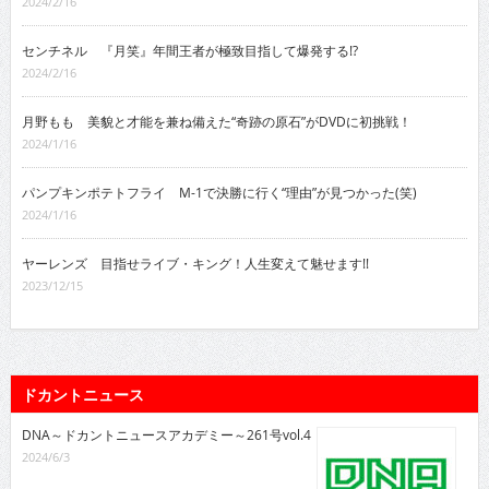
2024/2/16
センチネル 『月笑』年間王者が極致目指して爆発する!?
2024/2/16
月野もも 美貌と才能を兼ね備えた“奇跡の原石”がDVDに初挑戦！
2024/1/16
パンプキンポテトフライ M-1で決勝に行く“理由”が見つかった(笑)
2024/1/16
ヤーレンズ 目指せライブ・キング！人生変えて魅せます!!
2023/12/15
ドカントニュース
DNA～ドカントニュースアカデミー～261号vol.4
2024/6/3