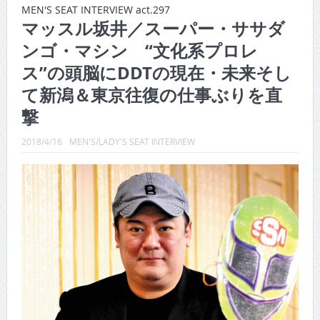
CINEMA×STYLE 288号
MEN'S SEAT INTERVIEW act.297
マッスル坂井／スーパー・ササダ
CINEMA×STYLE 287号
ンゴ・マシン “文化系プロレ
CINEMA×STYLE 286号
ス”の頭脳にDDTの現在・未来そし
CINEMA×STYLE 285号
て新潟＆東京往復の仕事ぶりを直
撃
CINEMA×STYLE 294号
2018/4/16
MEN'S/LADY'S SEAT INTERVIEW
CINEMA×STYLE 293号