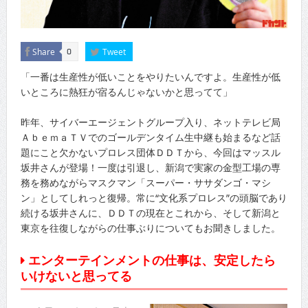
Share
Tweet
0
「一番は生産性が低いことをやりたいんですよ。生産性が低
いところに熱狂が宿るんじゃないかと思ってて」
昨年、サイバーエージェントグループ入り、ネットテレビ局
ＡｂｅｍａＴＶでのゴールデンタイム生中継も始まるなど話
題にこと欠かないプロレス団体ＤＤＴから、今回はマッスル
坂井さんが登場！一度は引退し、新潟で実家の金型工場の専
務を務めながらマスクマン「スーパー・ササダンゴ・マシ
ン」としてしれっと復帰。常に“文化系プロレス”の頭脳であり
続ける坂井さんに、ＤＤＴの現在とこれから、そして新潟と
東京を往復しながらの仕事ぶりについてもお聞きしました。
エンターテインメントの仕事は、安定したら
いけないと思ってる