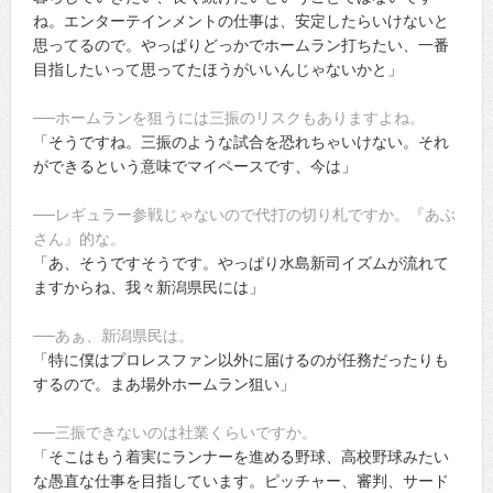
ね。エンターテインメントの仕事は、安定したらいけないと
思ってるので。やっぱりどっかでホームラン打ちたい、一番
目指したいって思ってたほうがいいんじゃないかと」
──ホームランを狙うには三振のリスクもありますよね。
「そうですね。三振のような試合を恐れちゃいけない。それ
ができるという意味でマイペースです、今は」
──レギュラー参戦じゃないので代打の切り札ですか。『あぶ
さん』的な。
「あ、そうですそうです。やっぱり水島新司イズムが流れて
ますからね、我々新潟県民には」
──あぁ、新潟県民は。
「特に僕はプロレスファン以外に届けるのが任務だったりも
するので。まあ場外ホームラン狙い」
──三振できないのは社業くらいですか。
「そこはもう着実にランナーを進める野球、高校野球みたい
な愚直な仕事を目指しています。ピッチャー、審判、サード