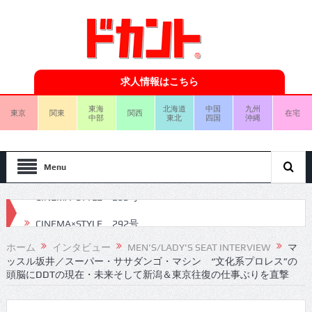
求人情報はこちら
東海
北海道
中国
九州
東京
関東
関西
在宅
中部
東北
四国
沖縄
Menu
CINEMA×STYLE 292号
CINEMA×STYLE 291号
ホーム
インタビュー
MEN'S/LADY'S SEAT INTERVIEW
マ
ッスル坂井／スーパー・ササダンゴ・マシン “文化系プロレス”の
CINEMA×STYLE 290号
頭脳にDDTの現在・未来そして新潟＆東京往復の仕事ぶりを直撃
CINEMA×STYLE 289号