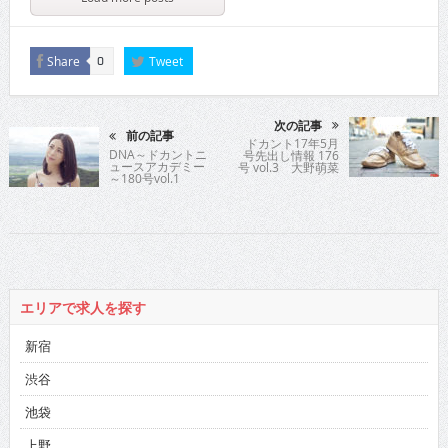
Share
Tweet
0
次の記事
前の記事
ドカント17年5月
DNA～ドカントニ
号先出し情報 176
ュースアカデミー
号 vol.3 大野萌菜
～180号vol.1
美
エリアで求人を探す
新宿
渋谷
池袋
上野