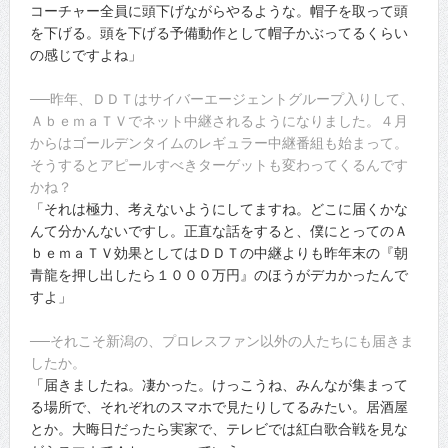
コーチャー全員に頭下げながらやるような。帽子を取って頭
を下げる。頭を下げる予備動作として帽子かぶってるくらい
の感じですよね」
──昨年、ＤＤＴはサイバーエージェントグループ入りして、
ＡｂｅｍａＴＶでネット中継されるようになりました。４月
からはゴールデンタイムのレギュラー中継番組も始まって。
そうするとアピールすべきターゲットも変わってくるんです
かね？
「それは極力、考えないようにしてますね。どこに届くかな
んて分かんないですし。正直な話をすると、僕にとってのＡ
ｂｅｍａＴＶ効果としてはＤＤＴの中継よりも昨年末の『朝
青龍を押し出したら１０００万円』のほうがデカかったんで
すよ」
──それこそ新潟の、プロレスファン以外の人たちにも届きま
したか。
「届きましたね。凄かった。けっこうね、みんなが集まって
る場所で、それぞれのスマホで見たりしてるみたい。居酒屋
とか。大晦日だったら実家で、テレビでは紅白歌合戦を見な