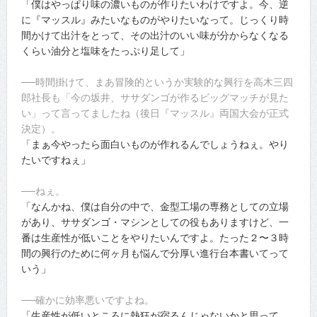
「僕はやっぱり味の濃いものが作りたいわけですよ。今、逆
に『マッスル』みたいなものがやりたいなって。じっくり時
間かけて出汁をとって、その出汁のいい味が分からなくなる
くらい油分と塩味をたっぷり足して」
──時間掛けて、まあ冒険的というか実験的な興行を高木三四
郎社長も「今の坂井、ササダンゴが作るビッグマッチが見た
い」って言ってましたね（後日『マッスル』両国大会が正式
決定）。
「まぁ今やったら面白いものが作れるんでしょうねぇ。やり
たいですねぇ」
──ねぇ。
「なんかね、僕は自分の中で、金型工場の専務としての立場
があり、ササダンゴ・マシンとしての役もありますけど、一
番は生産性が低いことをやりたいんですよ。たった２〜３時
間の興行のために何ヶ月も悩んで分厚い進行台本書いてって
いう」
──確かに効率悪いですよね。
「生産性が低いところに熱狂が宿るんじゃないかと思って