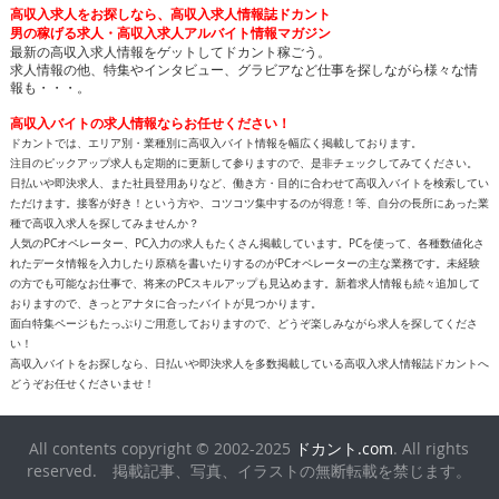
高収入求人をお探しなら、高収入求人情報誌ドカント
男の稼げる求人・高収入求人アルバイト情報マガジン
最新の高収入求人情報をゲットしてドカント稼ごう。
求人情報の他、特集やインタビュー、グラビアなど仕事を探しながら様々な情
報も・・・。
高収入バイトの求人情報ならお任せください！
ドカントでは、エリア別・業種別に高収入バイト情報を幅広く掲載しております。
注目のピックアップ求人も定期的に更新して参りますので、是非チェックしてみてください。
日払いや即決求人、また社員登用ありなど、働き方・目的に合わせて高収入バイトを検索してい
ただけます。接客が好き！という方や、コツコツ集中するのが得意！等、自分の長所にあった業
種で高収入求人を探してみませんか？
人気のPCオペレーター、PC入力の求人もたくさん掲載しています。PCを使って、各種数値化さ
れたデータ情報を入力したり原稿を書いたりするのがPCオペレーターの主な業務です。未経験
の方でも可能なお仕事で、将来のPCスキルアップも見込めます。新着求人情報も続々追加して
おりますので、きっとアナタに合ったバイトが見つかります。
面白特集ページもたっぷりご用意しておりますので、どうぞ楽しみながら求人を探してくださ
い！
高収入バイトをお探しなら、日払いや即決求人を多数掲載している高収入求人情報誌ドカントへ
どうぞお任せくださいませ！
All contents copyright © 2002-2025
ドカント.com
. All rights
reserved. 掲載記事、写真、イラストの無断転載を禁じます。