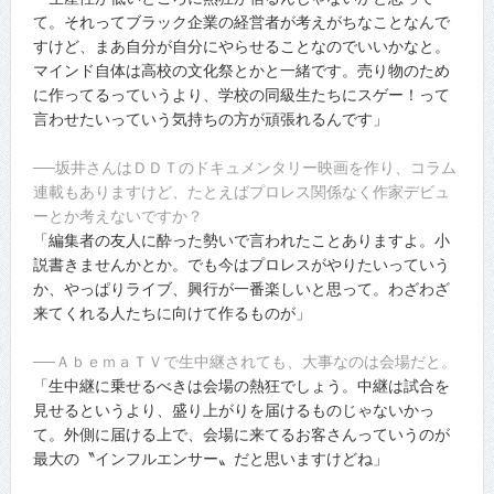
て。それってブラック企業の経営者が考えがちなことなんで
すけど、まあ自分が自分にやらせることなのでいいかなと。
マインド自体は高校の文化祭とかと一緒です。売り物のため
に作ってるっていうより、学校の同級生たちにスゲー！って
言わせたいっていう気持ちの方が頑張れるんです」
──坂井さんはＤＤＴのドキュメンタリー映画を作り、コラム
連載もありますけど、たとえばプロレス関係なく作家デビュ
ーとか考えないですか？
「編集者の友人に酔った勢いで言われたことありますよ。小
説書きませんかとか。でも今はプロレスがやりたいっていう
か、やっぱりライブ、興行が一番楽しいと思って。わざわざ
来てくれる人たちに向けて作るものが」
──ＡｂｅｍａＴＶで生中継されても、大事なのは会場だと。
「生中継に乗せるべきは会場の熱狂でしょう。中継は試合を
見せるというより、盛り上がりを届けるものじゃないかっ
て。外側に届ける上で、会場に来てるお客さんっていうのが
最大の〝インフルエンサー〟だと思いますけどね」