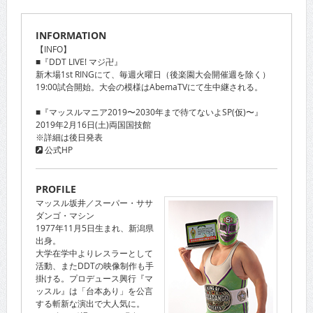
INFORMATION
【INFO】
■『DDT LIVE! マジ卍』
新木場1st RINGにて、毎週火曜日（後楽園大会開催週を除く）
19:00試合開始。大会の模様はAbemaTVにて生中継される。
■『マッスルマニア2019〜2030年まで待てないよSP(仮)〜』
2019年2月16日(土)両国国技館
※詳細は後日発表
公式HP
PROFILE
マッスル坂井／スーパー・ササ
ダンゴ・マシン
1977年11月5日生まれ、新潟県
出身。
大学在学中よりレスラーとして
活動、またDDTの映像制作も手
掛ける。プロデュース興行『マ
ッスル』は「台本あり」を公言
する斬新な演出で大人気に。