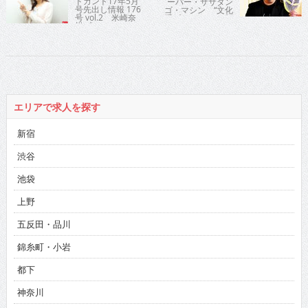
ドカント17年5月
ーパー・ササダン
号先出し情報 176
ゴ・マシン “文化
号 vol.2 米崎奈
系プロレス”の頭脳
棋プロ
にDDTの現在・未
来そして新潟＆東
京往復の仕事ぶり
を直撃
エリアで求人を探す
新宿
渋谷
池袋
上野
五反田・品川
錦糸町・小岩
都下
神奈川