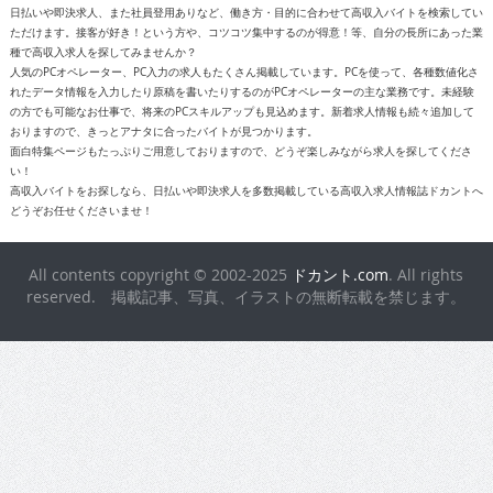
日払いや即決求人、また社員登用ありなど、働き方・目的に合わせて高収入バイトを検索してい
ただけます。接客が好き！という方や、コツコツ集中するのが得意！等、自分の長所にあった業
種で高収入求人を探してみませんか？
人気のPCオペレーター、PC入力の求人もたくさん掲載しています。PCを使って、各種数値化さ
れたデータ情報を入力したり原稿を書いたりするのがPCオペレーターの主な業務です。未経験
の方でも可能なお仕事で、将来のPCスキルアップも見込めます。新着求人情報も続々追加して
おりますので、きっとアナタに合ったバイトが見つかります。
面白特集ページもたっぷりご用意しておりますので、どうぞ楽しみながら求人を探してくださ
い！
高収入バイトをお探しなら、日払いや即決求人を多数掲載している高収入求人情報誌ドカントへ
どうぞお任せくださいませ！
All contents copyright © 2002-2025
ドカント.com
. All rights
reserved. 掲載記事、写真、イラストの無断転載を禁じます。