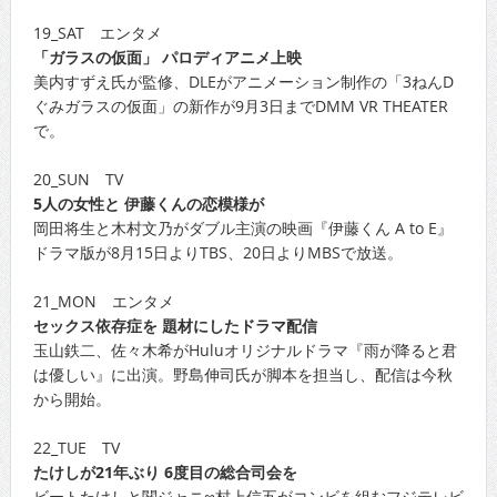
19_SAT エンタメ
「ガラスの仮面」 パロディアニメ上映
美内すずえ氏が監修、DLEがアニメーション制作の「3ねんD
ぐみガラスの仮面」の新作が9月3日までDMM VR THEATER
で。
20_SUN TV
5人の女性と 伊藤くんの恋模様が
岡田将生と木村文乃がダブル主演の映画『伊藤くん A to E』
ドラマ版が8月15日よりTBS、20日よりMBSで放送。
21_MON エンタメ
セックス依存症を 題材にしたドラマ配信
玉山鉄二、佐々木希がHuluオリジナルドラマ『雨が降ると君
は優しい』に出演。野島伸司氏が脚本を担当し、配信は今秋
から開始。
22_TUE TV
たけしが21年ぶり 6度目の総合司会を
ビートたけしと関ジャニ∞村上信五がコンビを組むフジテレビ