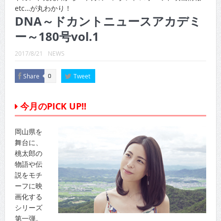
CINEMA×STYLE 289号
etc…が丸わかり！
DNA～ドカントニュースアカデミ
CINEMA×STYLE 288号
ー～180号vol.1
CINEMA×STYLE 287号
2017/8/21
NEWS
CINEMA×STYLE 286号
Share
Tweet
0
CINEMA×STYLE 285号
CINEMA×STYLE 294号
今月のPICK UP!!
岡山県を
舞台に、
桃太郎の
物語や伝
説をモチ
ーフに映
画化する
シリーズ
第一弾。