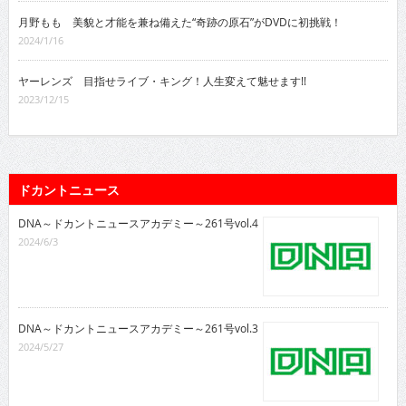
月野もも 美貌と才能を兼ね備えた“奇跡の原石”がDVDに初挑戦！
2024/1/16
ヤーレンズ 目指せライブ・キング！人生変えて魅せます!!
2023/12/15
ドカントニュース
DNA～ドカントニュースアカデミー～261号vol.4
2024/6/3
DNA～ドカントニュースアカデミー～261号vol.3
2024/5/27