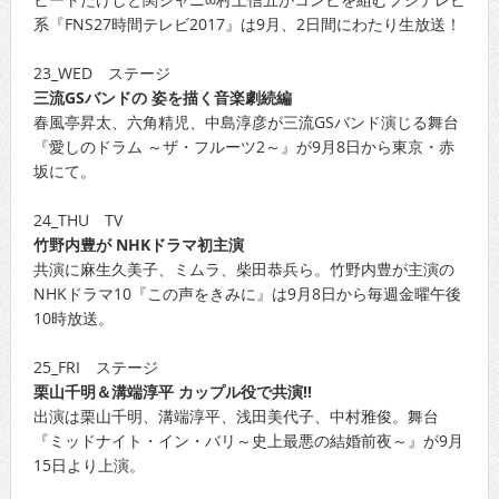
系『FNS27時間テレビ2017』は9月、2日間にわたり生放送！
23_WED ステージ
三流GSバンドの 姿を描く音楽劇続編
春風亭昇太、六角精児、中島淳彦が三流GSバンド演じる舞台
『愛しのドラム ～ザ・フルーツ2～』が9月8日から東京・赤
坂にて。
24_THU TV
竹野内豊が NHKドラマ初主演
共演に麻生久美子、ミムラ、柴田恭兵ら。竹野内豊が主演の
NHKドラマ10『この声をきみに』は9月8日から毎週金曜午後
10時放送。
25_FRI ステージ
栗山千明＆溝端淳平 カップル役で共演!!
出演は栗山千明、溝端淳平、浅田美代子、中村雅俊。舞台
『ミッドナイト・イン・バリ～史上最悪の結婚前夜～』が9月
15日より上演。