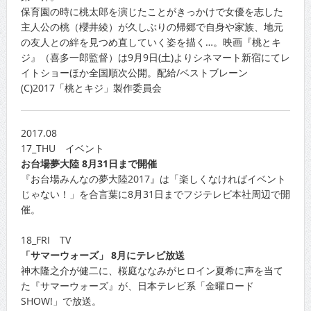
保育園の時に桃太郎を演じたことがきっかけで女優を志した
主人公の桃（櫻井綾）が久しぶりの帰郷で自身や家族、地元
の友人との絆を見つめ直していく姿を描く…。映画『桃とキ
ジ』（喜多一郎監督）は9月9日(土)よりシネマート新宿にてレ
イトショーほか全国順次公開。配給/ベストブレーン
(C)2017「桃とキジ」製作委員会
2017.08
17_THU イベント
お台場夢大陸 8月31日まで開催
『お台場みんなの夢大陸2017』は「楽しくなければイベント
じゃない！」を合言葉に8月31日までフジテレビ本社周辺で開
催。
18_FRI TV
「サマーウォーズ」 8月にテレビ放送
神木隆之介が健二に、桜庭ななみがヒロイン夏希に声を当て
た『サマーウォーズ』が、日本テレビ系「金曜ロード
SHOW!」で放送。