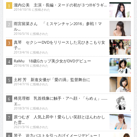
瀧内公美 主演・長編・ヌードの初が３つ!!!ギラギ...
2014/10/16 に投稿された
雨宮留菜さん 「ミスヤンチャン2016」参戦！マ
ル...
2016/5/16 に投稿された
真琴 セクシーDVDをリリースした元ひきこもり女
子...
2013/4/16 に投稿された
RaMu 18歳Gカップ美少女がDVDデビュー
2016/4/16 に投稿された
土村 芳 新進女優が「愛の渦」監督舞台に
2014/7/16 に投稿された
稀見理都 乳首残像に触手・アヘ顔・「らめぇ」……
エ...
2018/3/16 に投稿された
原つむぎ 人気上昇中！愛らしい笑顔とほんわかし
た雰...
2021/3/16 に投稿された
琴子 迫力バストを引っさげイメージデビュー！