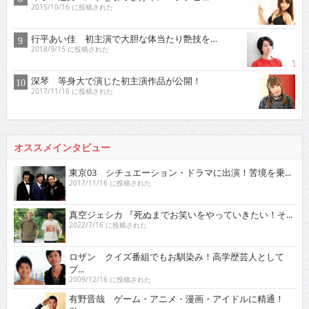
2015/10/16 に投稿された
行平あい佳 初主演で大胆な体当たり艶技を…
2018/9/15 に投稿された
深琴 等身大で演じた初主演作品が公開！
2017/11/16 に投稿された
オススメインタビュー
東京03 シチュエーション・ドラマに出演！苦境を乗...
2017/11/16 に投稿された
真空ジェシカ 『死ぬまでお笑いをやっていきたい！そ...
2022/7/16 に投稿された
ロザン クイズ番組でもお馴染み！高学歴芸人として
ブ...
2009/12/16 に投稿された
有野晋哉 ゲーム・アニメ・漫画・アイドルに精通！