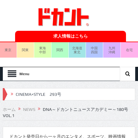
求人情報はこちら
東海
北海道
中国
九州
東京
関東
関西
在宅
中部
東北
四国
沖縄
Menu
CINEMA×STYLE 293号
CINEMA×STYLE 292号
ホーム
NEWS
DNA～ドカントニュースアカデミー～180号
VOL.1
CINEMA×STYLE 291号
CINEMA×STYLE 290号
ドカント発売日から一ヶ月のエンタメ、スポーツ、映画情報