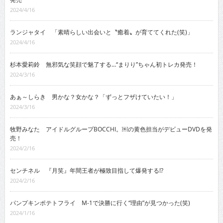
2024/4/16
ランジャタイ 「素晴らしい出会いと〝癒着〟が育ててくれた(笑)」
2024/4/16
杉本愛莉鈴 無邪気な笑顔で魅了する…“まりり”ちゃん初トレカ発売！
2024/3/16
あぁ～しらき 男かな？女かな？「ずっとフザけていたい！」
2024/3/16
牧野みなた アイドルグループBOCCHI。￼の黄色担当がデビューDVDを発
売！
2024/2/16
センチネル 『月笑』年間王者が極致目指して爆発する!?
2024/2/16
パンプキンポテトフライ M-1で決勝に行く“理由”が見つかった(笑)
2024/1/16