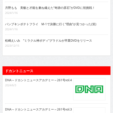
月野もも 美貌と才能を兼ね備えた“奇跡の原石”がDVDに初挑戦！
2024/1/16
パンプキンポテトフライ M-1で決勝に行く“理由”が見つかった(笑)
2024/1/16
松嶋えいみ “ミラクル神ボディ”グラドルが卒業DVDをリリース
2023/12/15
ドカントニュース
DNA～ドカントニュースアカデミー～261号vol.4
2024/6/3
DNA～ドカントニュースアカデミー～261号vol.3