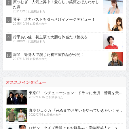
原つむぎ 人気上昇中！愛らしい笑顔とほんわかし
た雰...
2021/3/16 に投稿された
琴子 迫力バストを引っさげイメージデビュー！
2015/10/16 に投稿された
行平あい佳 初主演で大胆な体当たり艶技を…
2018/9/15 に投稿された
深琴 等身大で演じた初主演作品が公開！
2017/11/16 に投稿された
オススメインタビュー
東京03 シチュエーション・ドラマに出演！苦境を乗...
2017/11/16 に投稿された
真空ジェシカ 『死ぬまでお笑いをやっていきたい！そ...
2022/7/16 に投稿された
ロザン クイズ番組でもお馴染み！高学歴芸人として