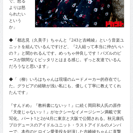
で、怒る
よりは怒
られたい
という
か」
◆「都志見（久美子）ちゃんと『243と吉崎綾』という音楽ユ
ニットを組んでいるんですけど、『2人組って本当に仲がいい
の？』と聞かれるんです。めっちゃ仲良しです！パズルのピ
ースが隙間なくピッタリとはまる感じ。ずっと友達でいるん
だろうなと思います」
◆「（柳）いろはちゃんは現場のムードメーカー的存在でし
た。グラビアの経験が浅い私にも、優しく丁寧に教えてくれ
たんです」
『すんドめ』『教科書にないッ！』に続く岡田和人氏の原作
『天使じゃないッ！』がセクシーなイメージシーン満載で実
写化。パート1と2が4月に東京と大阪で公開される。秋元康氏
プロデュースのアイドルユニット・ラストアイドルのメンバ
ーで、本作のヒロイン愛美役を好演した吉崎綾ちゃんに直撃