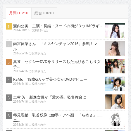
月間TOP10
総合TOP10
瀧内公美 主演・長編・ヌードの初が３つ!!!ギラギ...
2014/10/16 に投稿された
雨宮留菜さん 「ミスヤンチャン2016」参戦！マ
ル...
2016/5/16 に投稿された
真琴 セクシーDVDをリリースした元ひきこもり女
子...
2013/4/16 に投稿された
RaMu 18歳Gカップ美少女がDVDデビュー
2016/4/16 に投稿された
土村 芳 新進女優が「愛の渦」監督舞台に
2014/7/16 に投稿された
稀見理都 乳首残像に触手・アヘ顔・「らめぇ」……
エ...
2018/3/16 に投稿された