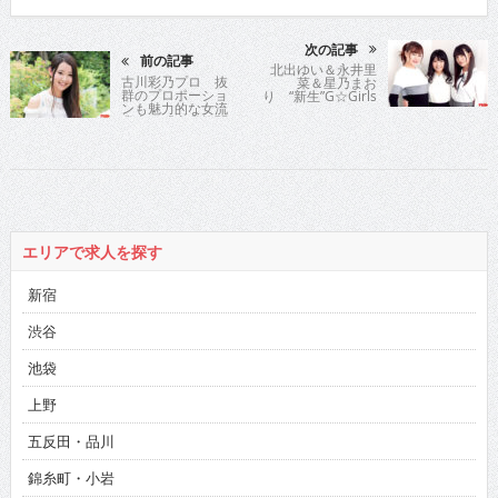
次の記事
前の記事
北出ゆい＆永井里
古川彩乃プロ 抜
菜＆星乃まお
群のプロポーショ
り “新生”G☆Girls
ンも魅力的な女流
ニューシングルを
雀士は「麻雀格闘
リリース
倶楽部」への参戦
で注目度も急上昇
エリアで求人を探す
新宿
渋谷
池袋
上野
五反田・品川
錦糸町・小岩