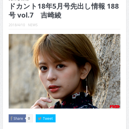
CINEMA×STYLE 289号
ドカント18年5月号先出し情報 188
号 vol.7 吉崎綾
CINEMA×STYLE 288号
CINEMA×STYLE 287号
2018/4/10
NEWS
CINEMA×STYLE 286号
CINEMA×STYLE 285号
CINEMA×STYLE 294号
Share
Tweet
0