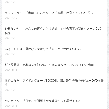
2024/5/16
ランジャタイ 「素晴らしい出会いと〝癒着〟が育ててくれた(笑)」
2024/4/16
仲根なのか 「みんなの言うことは絶対！」が合言葉の新作イメージDVD
発売
2024/4/16
あぁ～しらき 男かな？女かな？「ずっとフザけていたい！」
2024/3/16
杉本愛莉鈴 無邪気な笑顔で魅了する…“まりり”ちゃん初トレカ発売！
2024/3/16
牧野みなた アイドルグループBOCCHI。￼の黄色担当がデビューDVDを発
売！
2024/2/16
センチネル 『月笑』年間王者が極致目指して爆発する!?
2024/2/16