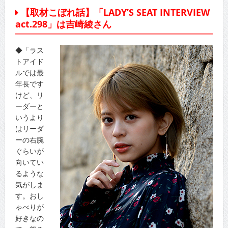
【取材こぼれ話】「LADY’S SEAT INTERVIEW
act.298」は吉崎綾さん
◆「ラス
トアイド
ルでは最
年長です
けど、リ
ーダーと
いうより
はリーダ
ーの右腕
ぐらいが
向いてい
るような
気がしま
す。おし
ゃべりが
好きなの