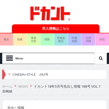
求人情報はこちら
東海
北海道
中国
九州
東京
関東
関西
在宅
中部
東北
四国
沖縄
Menu
CINEMA×STYLE 293号
CINEMA×STYLE 292号
ホーム
NEWS
ドカント18年5月号先出し情報 188号 VOL.7
吉崎綾
CINEMA×STYLE 291号
CINEMA×STYLE 290号
先出し情報