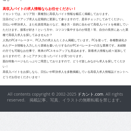
高収入バイトの求人情報ならお任せください！
ドカントでは、エリア別・業種別に高収入バイト情報を幅広く掲載しております。
注目のピックアップ求人も定期的に更新して参りますので、是非チェックしてみてください。
日払いや即決求人、また社員登用ありなど、働き方・目的に合わせて高収入バイトを検索してい
ただけます。接客が好き！という方や、コツコツ集中するのが得意！等、自分の長所にあった業
種で高収入求人を探してみませんか？
人気のPCオペレーター、PC入力の求人もたくさん掲載しています。PCを使って、各種数値化さ
れたデータ情報を入力したり原稿を書いたりするのがPCオペレーターの主な業務です。未経験
の方でも可能なお仕事で、将来のPCスキルアップも見込めます。新着求人情報も続々追加して
おりますので、きっとアナタに合ったバイトが見つかります。
面白特集ページもたっぷりご用意しておりますので、どうぞ楽しみながら求人を探してくださ
い！
高収入バイトをお探しなら、日払いや即決求人を多数掲載している高収入求人情報誌ドカントへ
どうぞお任せくださいませ！
All contents copyright © 2002-2025
ドカント.com
. All rights
reserved. 掲載記事、写真、イラストの無断転載を禁じます。