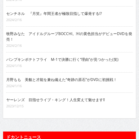
センチネル 『月笑』年間王者が極致目指して爆発する!?
2024/2/16
牧野みなた アイドルグループBOCCHI。￼の黄色担当がデビューDVDを発
売！
2024/2/16
パンプキンポテトフライ M-1で決勝に行く“理由”が見つかった(笑)
2024/1/16
月野もも 美貌と才能を兼ね備えた“奇跡の原石”がDVDに初挑戦！
2024/1/16
ヤーレンズ 目指せライブ・キング！人生変えて魅せます!!
2023/12/15
ドカントニュース