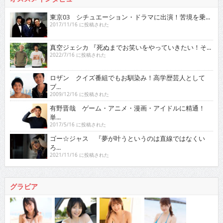
東京03 シチュエーション・ドラマに出演！苦境を乗...
2017/11/16 に投稿された
真空ジェシカ 『死ぬまでお笑いをやっていきたい！そ...
2022/7/16 に投稿された
ロザン クイズ番組でもお馴染み！高学歴芸人として
ブ...
2009/12/16 に投稿された
有野晋哉 ゲーム・アニメ・漫画・アイドルに精通！
単...
2017/5/16 に投稿された
ゴー☆ジャス 『夢が叶うというのは直線ではなくい
ろ...
2021/11/16 に投稿された
グラビア