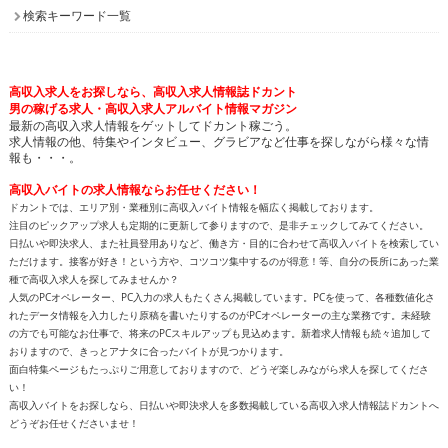
検索キーワード一覧
高収入求人をお探しなら、高収入求人情報誌ドカント
男の稼げる求人・高収入求人アルバイト情報マガジン
最新の高収入求人情報をゲットしてドカント稼ごう。
求人情報の他、特集やインタビュー、グラビアなど仕事を探しながら様々な情
報も・・・。
高収入バイトの求人情報ならお任せください！
ドカントでは、エリア別・業種別に高収入バイト情報を幅広く掲載しております。
注目のピックアップ求人も定期的に更新して参りますので、是非チェックしてみてください。
日払いや即決求人、また社員登用ありなど、働き方・目的に合わせて高収入バイトを検索してい
ただけます。接客が好き！という方や、コツコツ集中するのが得意！等、自分の長所にあった業
種で高収入求人を探してみませんか？
人気のPCオペレーター、PC入力の求人もたくさん掲載しています。PCを使って、各種数値化さ
れたデータ情報を入力したり原稿を書いたりするのがPCオペレーターの主な業務です。未経験
の方でも可能なお仕事で、将来のPCスキルアップも見込めます。新着求人情報も続々追加して
おりますので、きっとアナタに合ったバイトが見つかります。
面白特集ページもたっぷりご用意しておりますので、どうぞ楽しみながら求人を探してくださ
い！
高収入バイトをお探しなら、日払いや即決求人を多数掲載している高収入求人情報誌ドカントへ
どうぞお任せくださいませ！