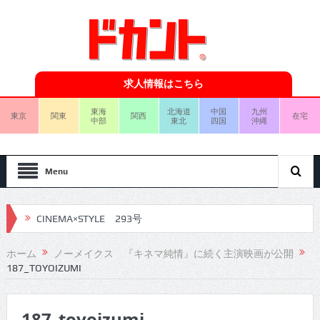
求人情報はこちら
東海
北海道
中国
九州
東京
関東
関西
在宅
中部
東北
四国
沖縄
Menu
CINEMA×STYLE 293号
CINEMA×STYLE 292号
ホーム
ノーメイクス 『キネマ純情』に続く主演映画が公開
187_TOYOIZUMI
CINEMA×STYLE 291号
CINEMA×STYLE 290号
187_toyoizumi