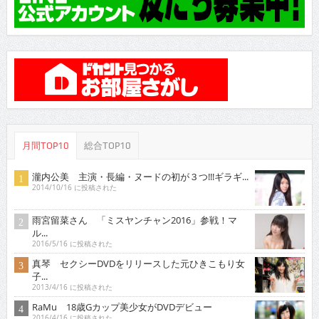
月間TOP10
総合TOP10
瀧内公美 主演・長編・ヌードの初が３つ!!!ギラギ...
2014/10/16 に投稿された
雨宮留菜さん 「ミスヤンチャン2016」参戦！マ
ル...
2016/5/16 に投稿された
真琴 セクシーDVDをリリースした元ひきこもり女
子...
2013/4/16 に投稿された
RaMu 18歳Gカップ美少女がDVDデビュー
2016/4/16 に投稿された