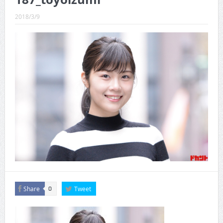
CINEMA×STYLE 289号
2018/3/9
CINEMA×STYLE 288号
CINEMA×STYLE 287号
CINEMA×STYLE 286号
CINEMA×STYLE 285号
CINEMA×STYLE 294号
Share
Tweet
0