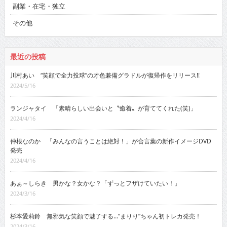
副業・在宅・独立
その他
最近の投稿
川村あい “笑顔で全力投球”の才色兼備グラドルが復帰作をリリース!!
2024/5/16
ランジャタイ 「素晴らしい出会いと〝癒着〟が育ててくれた(笑)」
2024/4/16
仲根なのか 「みんなの言うことは絶対！」が合言葉の新作イメージDVD
発売
2024/4/16
あぁ～しらき 男かな？女かな？「ずっとフザけていたい！」
2024/3/16
杉本愛莉鈴 無邪気な笑顔で魅了する…“まりり”ちゃん初トレカ発売！
2024/3/16