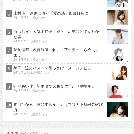
土村 芳 新進女優が「愛の渦」監督舞台に
2014/7/16 に投稿された
原つむぎ 人気上昇中！愛らしい笑顔とほんわかし
た雰...
2021/3/16 に投稿された
稀見理都 乳首残像に触手・アヘ顔・「らめぇ」……
エ...
2018/3/16 に投稿された
琴子 迫力バストを引っさげイメージデビュー！
2015/10/16 に投稿された
行平あい佳 初主演で大胆な体当たり艶技を…
2018/9/15 に投稿された
青山ひかる 童顔柔らかＩカップは天下無敵の破壊
力！...
2015/2/16 に投稿された
オススメインタビュー