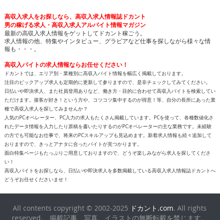
高収入求人をお探しなら、高収入求人情報誌ドカント
男の稼げる求人・高収入求人アルバイト情報マガジン
最新の高収入求人情報をゲットしてドカント稼ごう。
求人情報の他、特集やインタビュー、グラビアなど仕事を探しながら様々な情
報も・・・。
高収入バイトの求人情報ならお任せください！
ドカントでは、エリア別・業種別に高収入バイト情報を幅広く掲載しております。
注目のピックアップ求人も定期的に更新して参りますので、是非チェックしてみてください。
日払いや即決求人、また社員登用ありなど、働き方・目的に合わせて高収入バイトを検索してい
ただけます。接客が好き！という方や、コツコツ集中するのが得意！等、自分の長所にあった業
種で高収入求人を探してみませんか？
人気のPCオペレーター、PC入力の求人もたくさん掲載しています。PCを使って、各種数値化さ
れたデータ情報を入力したり原稿を書いたりするのがPCオペレーターの主な業務です。未経験
の方でも可能なお仕事で、将来のPCスキルアップも見込めます。新着求人情報も続々追加して
おりますので、きっとアナタに合ったバイトが見つかります。
面白特集ページもたっぷりご用意しておりますので、どうぞ楽しみながら求人を探してくださ
い！
高収入バイトをお探しなら、日払いや即決求人を多数掲載している高収入求人情報誌ドカントへ
どうぞお任せくださいませ！
All contents copyright © 2002-2025
ドカント.com
. All rights
reserved. 掲載記事、写真、イラストの無断転載を禁じます。