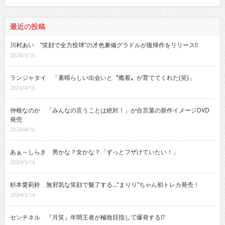
最近の投稿
川村あい “笑顔で全力投球”の才色兼備グラドルが復帰作をリリース!!
2024/5/16
ランジャタイ 「素晴らしい出会いと〝癒着〟が育ててくれた(笑)」
2024/4/16
仲根なのか 「みんなの言うことは絶対！」が合言葉の新作イメージDVD
発売
2024/4/16
あぁ～しらき 男かな？女かな？「ずっとフザけていたい！」
2024/3/16
杉本愛莉鈴 無邪気な笑顔で魅了する…“まりり”ちゃん初トレカ発売！
2024/3/16
センチネル 『月笑』年間王者が極致目指して爆発する!?