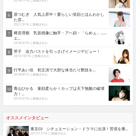
2014/7/16 に投稿された
原つむぎ 人気上昇中！愛らしい笑顔とほんわかし
た雰...
2021/3/16 に投稿された
稀見理都 乳首残像に触手・アヘ顔・「らめぇ」……
エ...
2018/3/16 に投稿された
琴子 迫力バストを引っさげイメージデビュー！
2015/10/16 に投稿された
行平あい佳 初主演で大胆な体当たり艶技を…
2018/9/15 に投稿された
青山ひかる 童顔柔らかＩカップは天下無敵の破壊
力！...
2015/2/16 に投稿された
オススメインタビュー
東京03 シチュエーション・ドラマに出演！苦境を乗...
2017/11/16 に投稿された