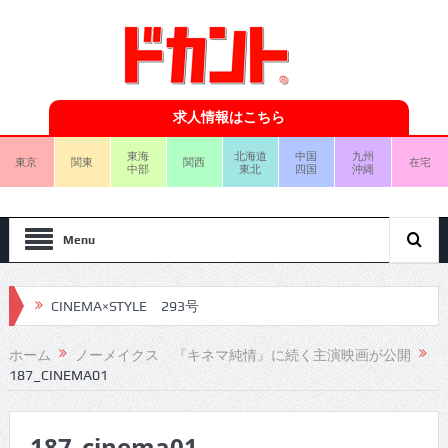
求人情報はこちら
東海
北海道
中国
九州
東京
関東
関西
在宅
中部
東北
四国
沖縄
Menu
CINEMA×STYLE 293号
CINEMA×STYLE 292号
ホーム
ノーメイクス 『キネマ純情』に続く主演映画が公開
187_CINEMA01
CINEMA×STYLE 291号
CINEMA×STYLE 290号
187_cinema01