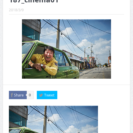
CINEMA×STYLE 289号
2018/3/9
CINEMA×STYLE 288号
CINEMA×STYLE 287号
CINEMA×STYLE 286号
CINEMA×STYLE 285号
CINEMA×STYLE 294号
Share
Tweet
0