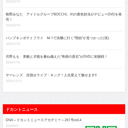
2024/2/16
牧野みなた アイドルグループBOCCHI。￼の黄色担当がデビューDVDを発
売！
2024/2/16
パンプキンポテトフライ M-1で決勝に行く“理由”が見つかった(笑)
2024/1/16
月野もも 美貌と才能を兼ね備えた“奇跡の原石”がDVDに初挑戦！
2024/1/16
ヤーレンズ 目指せライブ・キング！人生変えて魅せます!!
2023/12/15
ドカントニュース
DNA～ドカントニュースアカデミー～261号vol.4
2024/6/3