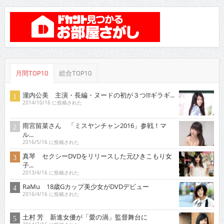
月間TOP10
総合TOP10
瀧内公美 主演・長編・ヌードの初が３つ!!!ギラギ...
2014/10/16 に投稿された
雨宮留菜さん 「ミスヤンチャン2016」参戦！マ
ル...
2016/5/16 に投稿された
真琴 セクシーDVDをリリースした元ひきこもり女
子...
2013/4/16 に投稿された
RaMu 18歳Gカップ美少女がDVDデビュー
2016/4/16 に投稿された
土村 芳 新進女優が「愛の渦」監督舞台に