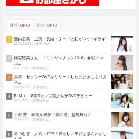
月間TOP10
総合TOP10
瀧内公美 主演・長編・ヌードの初が３つ!!!ギラギ...
2014/10/16 に投稿された
雨宮留菜さん 「ミスヤンチャン2016」参戦！マ
ル...
2016/5/16 に投稿された
真琴 セクシーDVDをリリースした元ひきこもり女
子...
2013/4/16 に投稿された
RaMu 18歳Gカップ美少女がDVDデビュー
2016/4/16 に投稿された
土村 芳 新進女優が「愛の渦」監督舞台に
2014/7/16 に投稿された
原つむぎ 人気上昇中！愛らしい笑顔とほんわかし
た雰...