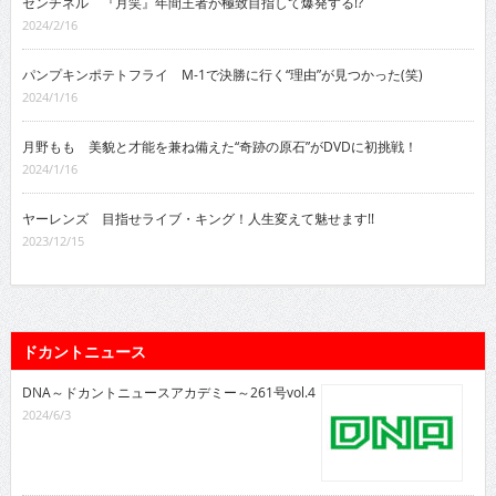
センチネル 『月笑』年間王者が極致目指して爆発する!?
2024/2/16
パンプキンポテトフライ M-1で決勝に行く“理由”が見つかった(笑)
2024/1/16
月野もも 美貌と才能を兼ね備えた“奇跡の原石”がDVDに初挑戦！
2024/1/16
ヤーレンズ 目指せライブ・キング！人生変えて魅せます!!
2023/12/15
ドカントニュース
DNA～ドカントニュースアカデミー～261号vol.4
2024/6/3