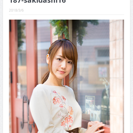
187-sakidashi16
CINEMA×STYLE 289号
2018/3/6
CINEMA×STYLE 288号
CINEMA×STYLE 287号
CINEMA×STYLE 286号
CINEMA×STYLE 285号
CINEMA×STYLE 294号