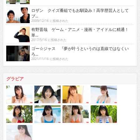
ロザン クイズ番組でもお馴染み！高学歴芸人として
ブ...
2009/12/16 に投稿された
有野晋哉 ゲーム・アニメ・漫画・アイドルに精通！
単...
2017/5/16 に投稿された
ゴー☆ジャス 『夢が叶うというのは直線ではなくい
ろ...
2021/11/16 に投稿された
グラビア