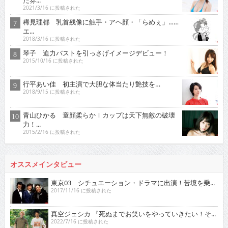
2021/3/16 に投稿された
稀見理都 乳首残像に触手・アヘ顔・「らめぇ」……
エ...
2018/3/16 に投稿された
琴子 迫力バストを引っさげイメージデビュー！
2015/10/16 に投稿された
行平あい佳 初主演で大胆な体当たり艶技を…
2018/9/15 に投稿された
青山ひかる 童顔柔らかＩカップは天下無敵の破壊
力！...
2015/2/16 に投稿された
オススメインタビュー
東京03 シチュエーション・ドラマに出演！苦境を乗...
2017/11/16 に投稿された
真空ジェシカ 『死ぬまでお笑いをやっていきたい！そ...
2022/7/16 に投稿された