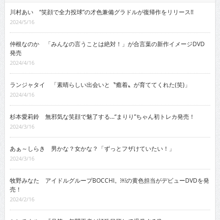
川村あい “笑顔で全力投球”の才色兼備グラドルが復帰作をリリース!!
2024/5/16
仲根なのか 「みんなの言うことは絶対！」が合言葉の新作イメージDVD
発売
2024/4/16
ランジャタイ 「素晴らしい出会いと〝癒着〟が育ててくれた(笑)」
2024/4/16
杉本愛莉鈴 無邪気な笑顔で魅了する…“まりり”ちゃん初トレカ発売！
2024/3/16
あぁ～しらき 男かな？女かな？「ずっとフザけていたい！」
2024/3/16
牧野みなた アイドルグループBOCCHI。￼の黄色担当がデビューDVDを発
売！
2024/2/16