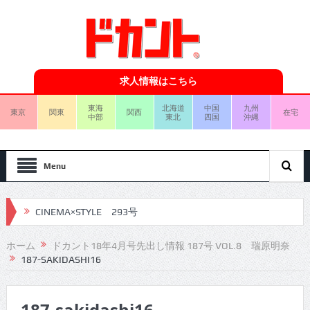
求人情報はこちら
東海
北海道
中国
九州
東京
関東
関西
在宅
中部
東北
四国
沖縄
Menu
CINEMA×STYLE 293号
CINEMA×STYLE 292号
ホーム
ドカント18年4月号先出し情報 187号 VOL.8 瑞原明奈
187-SAKIDASHI16
CINEMA×STYLE 291号
CINEMA×STYLE 290号