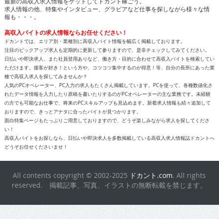
最新の高収入求人情報をゲットしてドカント稼ごう。
求人情報の他、特集やインタビュー、グラビアなど仕事を探しながら様々な情
報も・・・。
高収入バイトの求人情報ならお任せください！
ドカントでは、エリア別・業種別に高収入バイト情報を幅広く掲載しております。
注目のピックアップ求人も定期的に更新して参りますので、是非チェックしてみてください。
日払いや即決求人、また社員登用ありなど、働き方・目的に合わせて高収入バイトを検索してい
ただけます。接客が好き！という方や、コツコツ集中するのが得意！等、自分の長所にあった業
種で高収入求人を探してみませんか？
人気のPCオペレーター、PC入力の求人もたくさん掲載しています。PCを使って、各種数値化さ
れたデータ情報を入力したり原稿を書いたりするのがPCオペレーターの主な業務です。未経験
の方でも可能なお仕事で、将来のPCスキルアップも見込めます。新着求人情報も続々追加して
おりますので、きっとアナタに合ったバイトが見つかります。
面白特集ページもたっぷりご用意しておりますので、どうぞ楽しみながら求人を探してくださ
い！
高収入バイトをお探しなら、日払いや即決求人を多数掲載している高収入求人情報誌ドカントへ
どうぞお任せくださいませ！
All contents copyright © 2002-2025
ドカント.com
. All rights
reserved. 掲載記事、写真、イラストの無断転載を禁じます。