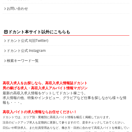
お問い合わせ
ドカント本サイト以外にこちらも
ドカント公式 X(旧Twitter)
ドカント公式 Instagram
検索キーワード一覧
高収入求人をお探しなら、高収入求人情報誌ドカント
男の稼げる求人・高収入求人アルバイト情報マガジン
最新の高収入求人情報をゲットしてドカント稼ごう。
求人情報の他、特集やインタビュー、グラビアなど仕事を探しながら様々な情
報も・・・。
高収入バイトの求人情報ならお任せください！
ドカントでは、エリア別・業種別に高収入バイト情報を幅広く掲載しております。
注目のピックアップ求人も定期的に更新して参りますので、是非チェックしてみてください。
日払いや即決求人、また社員登用ありなど、働き方・目的に合わせて高収入バイトを検索してい