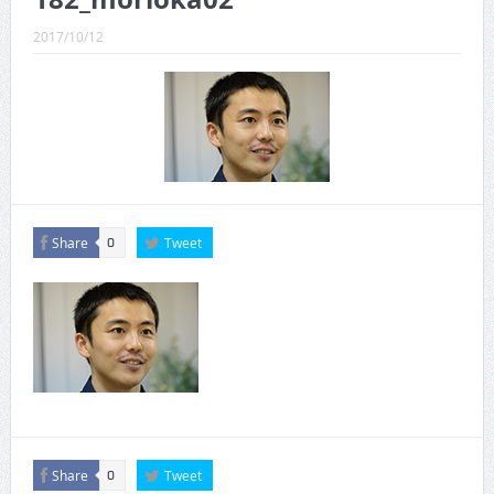
CINEMA×STYLE 289号
2017/10/12
CINEMA×STYLE 288号
CINEMA×STYLE 287号
CINEMA×STYLE 286号
CINEMA×STYLE 285号
CINEMA×STYLE 294号
Share
Tweet
0
Share
Tweet
0