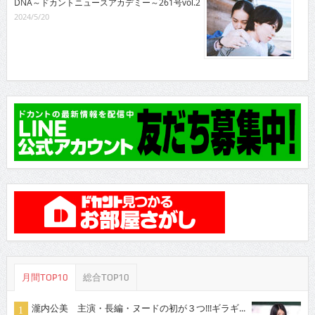
DNA～ドカントニュースアカデミー～261号vol.2
2024/5/20
月間TOP10
総合TOP10
瀧内公美 主演・長編・ヌードの初が３つ!!!ギラギ...