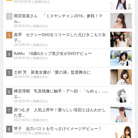
2014/10/16 に投稿された
雨宮留菜さん 「ミスヤンチャン2016」参戦！マ
ル...
2016/5/16 に投稿された
真琴 セクシーDVDをリリースした元ひきこもり女
子...
2013/4/16 に投稿された
RaMu 18歳Gカップ美少女がDVDデビュー
2016/4/16 に投稿された
土村 芳 新進女優が「愛の渦」監督舞台に
2014/7/16 に投稿された
稀見理都 乳首残像に触手・アヘ顔・「らめぇ」……
エ...
2018/3/16 に投稿された
原つむぎ 人気上昇中！愛らしい笑顔とほんわかし
た雰...
2021/3/16 に投稿された
琴子 迫力バストを引っさげイメージデビュー！
2015/10/16 に投稿された