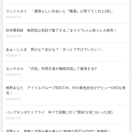
ランジャタイ 「素晴らしい出会いと〝癒着〟が育ててくれた(笑)」
2024/4/16
杉本愛莉鈴 無邪気な笑顔で魅了する…“まりり”ちゃん初トレカ発売！
2024/3/16
あぁ～しらき 男かな？女かな？「ずっとフザけていたい！」
2024/3/16
センチネル 『月笑』年間王者が極致目指して爆発する!?
2024/2/16
牧野みなた アイドルグループBOCCHI。￼の黄色担当がデビューDVDを発
売！
2024/2/16
パンプキンポテトフライ M-1で決勝に行く“理由”が見つかった(笑)
2024/1/16
月野もも 美貌と才能を兼ね備えた“奇跡の原石”がDVDに初挑戦！