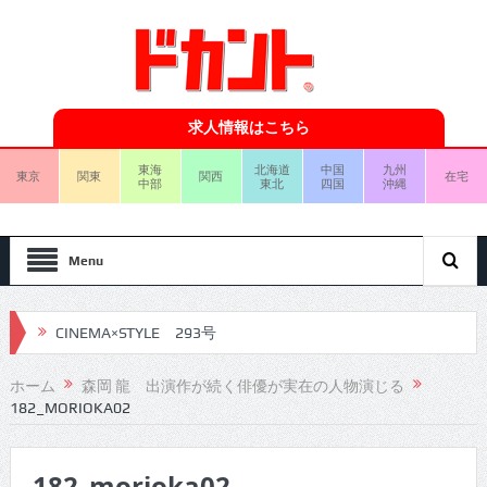
求人情報はこちら
東海
北海道
中国
九州
東京
関東
関西
在宅
中部
東北
四国
沖縄
Menu
CINEMA×STYLE 293号
CINEMA×STYLE 292号
ホーム
森岡 龍 出演作が続く俳優が実在の人物演じる
182_MORIOKA02
CINEMA×STYLE 291号
CINEMA×STYLE 290号
182_morioka02