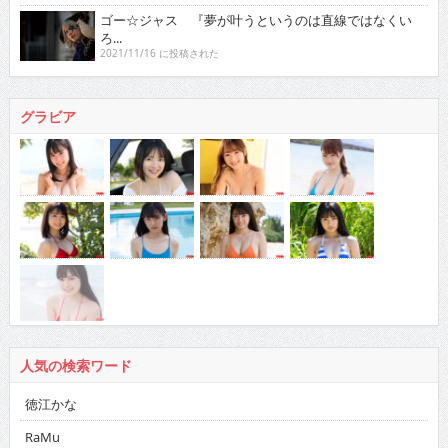
ゴー☆ジャス 『夢が叶うというのは直線ではなくい
ろ...
2021/11/16 に投稿された
グラビア
人気の検索ワード
徳江かな
RaMu