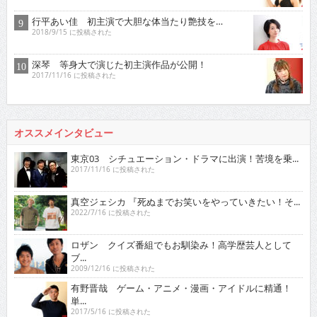
行平あい佳 初主演で大胆な体当たり艶技を…
2018/9/15 に投稿された
深琴 等身大で演じた初主演作品が公開！
2017/11/16 に投稿された
オススメインタビュー
東京03 シチュエーション・ドラマに出演！苦境を乗...
2017/11/16 に投稿された
真空ジェシカ 『死ぬまでお笑いをやっていきたい！そ...
2022/7/16 に投稿された
ロザン クイズ番組でもお馴染み！高学歴芸人として
ブ...
2009/12/16 に投稿された
有野晋哉 ゲーム・アニメ・漫画・アイドルに精通！
単...
2017/5/16 に投稿された