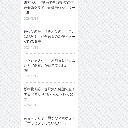
川村あい “笑顔で全力投球”の才
色兼備グラドルが復帰作をリリー
ス!!
2024/5/16
仲根なのか 「みんなの言うこと
は絶対！」が合言葉の新作イメー
ジDVD発売
2024/4/16
ランジャタイ 「素晴らしい出会
いと〝癒着〟が育ててくれた
(笑)」
2024/4/16
杉本愛莉鈴 無邪気な笑顔で魅了
する…“まりり”ちゃん初トレカ発
売！
2024/3/16
あぁ～しらき 男かな？女かな？
「ずっとフザけていたい！」