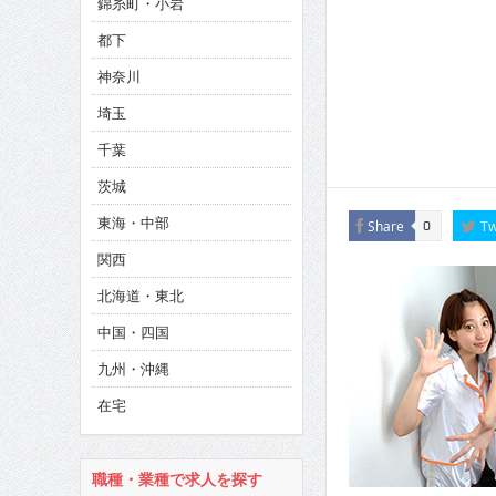
錦糸町・小岩
CINEMA×STYLE 286号
都下
CINEMA×STYLE 285号
神奈川
CINEMA×STYLE 294号
埼玉
千葉
茨城
東海・中部
Share
Tw
0
関西
北海道・東北
中国・四国
九州・沖縄
在宅
職種・業種で求人を探す