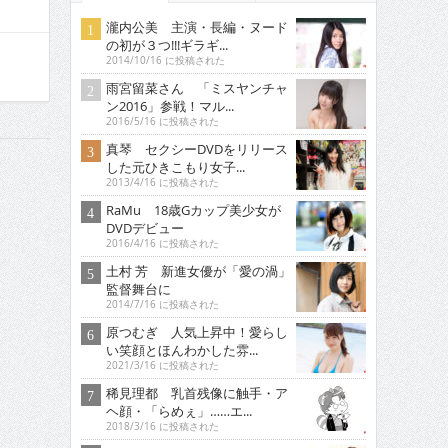
瀧内公美 主演・長編・ヌード
の初が３つ!!!ギラギ...
2014/10/16 に投稿された
雨宮留菜さん 「ミスヤンチャ
ン2016」参戦！マル...
2016/5/16 に投稿された
真琴 セクシーDVDをリリース
した元ひきこもり女子...
2013/4/16 に投稿された
RaMu 18歳Gカップ美少女が
DVDデビュー
2016/4/16 に投稿された
土村 芳 新進女優が「愛の渦」
監督舞台に
2014/7/16 に投稿された
原つむぎ 人気上昇中！愛らし
い笑顔とほんわかした雰...
2021/3/16 に投稿された
稀見理都 乳首残像に触手・ア
ヘ顔・「らめぇ」……エ...
2018/3/16 に投稿された