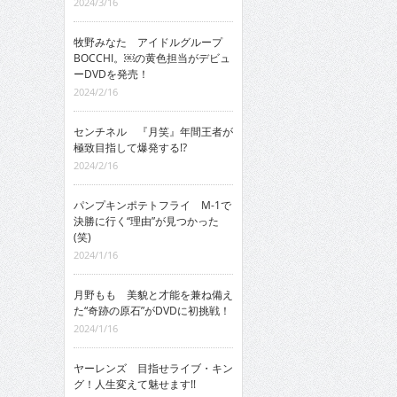
2024/3/16
牧野みなた アイドルグループ
BOCCHI。￼の黄色担当がデビュ
ーDVDを発売！
2024/2/16
センチネル 『月笑』年間王者が
極致目指して爆発する!?
2024/2/16
パンプキンポテトフライ M-1で
決勝に行く“理由”が見つかった
(笑)
2024/1/16
月野もも 美貌と才能を兼ね備え
た“奇跡の原石”がDVDに初挑戦！
2024/1/16
ヤーレンズ 目指せライブ・キン
グ！人生変えて魅せます!!