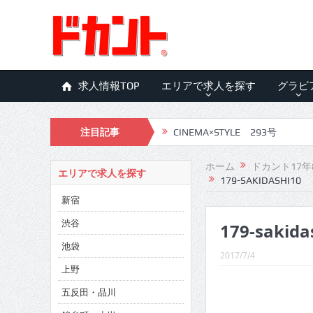
求人情報TOP
エリアで求人を探す
グラビ
注目記事
CINEMA×STYLE 293号
CINEMA×STYLE 292号
ホーム
ドカント17年8月
エリアで求人を探す
179-SAKIDASHI10
CINEMA×STYLE 291号
新宿
CINEMA×STYLE 290号
渋谷
179-sakida
CINEMA×STYLE 289号
池袋
2017/7/4
CINEMA×STYLE 288号
上野
五反田・品川
CINEMA×STYLE 287号