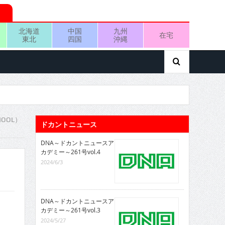
北海道
中国
九州
在宅
東北
四国
沖縄
HOOL）
ドカントニュース
DNA～ドカントニュースア
カデミー～261号vol.4
2024/6/3
DNA～ドカントニュースア
カデミー～261号vol.3
2024/5/27