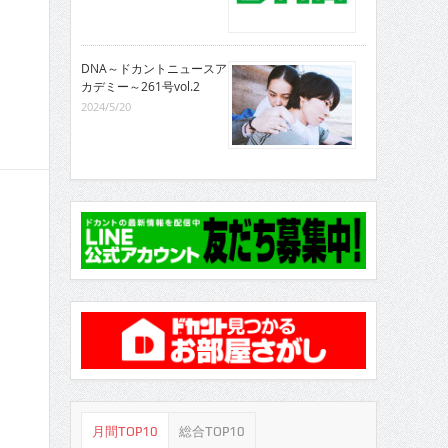
DNA～ドカントニュースア
カデミー～261号vol.2
2024/5/20
月間TOP10
総合TOP10