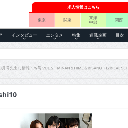
求人情報はこちら
東海
東京
関東
関西
中部
ア
インタビュー
エンタメ
特集
連載企画
目次
号先出し情報 179号 VOL.5 MINAN＆HIME＆RISANO（LYRICAL SC
shi10