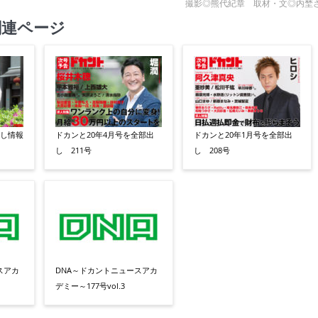
撮影◎熊代紀章 取材・文◎内埜
関連ページ
出し情報
ドカンと20年4月号を全部出
ドカンと20年1月号を全部出
し 211号
し 208号
スアカ
DNA～ドカントニュースアカ
デミー～177号vol.3