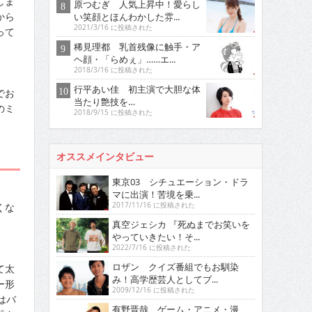
しま
原つむぎ 人気上昇中！愛らし
から
い笑顔とほんわかした雰...
2021/3/16 に投稿された
って
稀見理都 乳首残像に触手・ア
ヘ顔・「らめぇ」……エ...
2018/3/16 に投稿された
行平あい佳 初主演で大胆な体
でお
当たり艶技を…
のミ
2018/9/15 に投稿された
オススメインタビュー
東京03 シチュエーション・ドラ
マに出演！苦境を乗...
くな
2017/11/16 に投稿された
真空ジェシカ 『死ぬまでお笑いを
やっていきたい！そ...
2022/7/16 に投稿された
ロザン クイズ番組でもお馴染
て太
み！高学歴芸人としてブ...
ー形
2009/12/16 に投稿された
はバ
有野晋哉 ゲーム・アニメ・漫