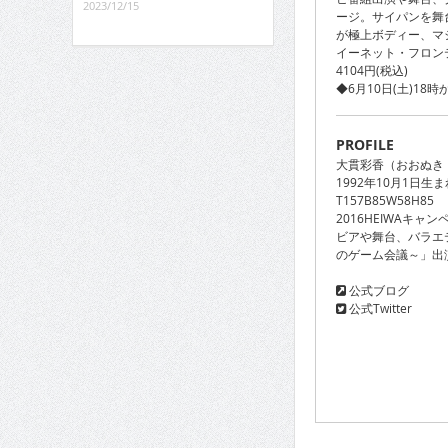
2023/12/15
ージ。サイパンを舞
が極上ボディー、マ
イーネット・フロンテ
4104円(税込)
◆6月10日(土)1
PROFILE
大貫彩香（おおぬき
1992年10月1日
T157B85W58H85
2016HEIWAキ
ビアや舞台、バラエ
のゲーム会議～」出
公式ブログ
公式Twitter