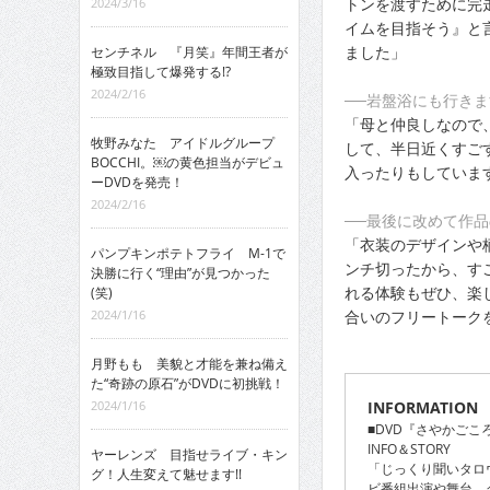
トンを渡すために完
2024/3/16
イムを目指そう』と
ました」
センチネル 『月笑』年間王者が
極致目指して爆発する!?
2024/2/16
──岩盤浴にも行き
「母と仲良しなので
牧野みなた アイドルグループ
して、半日近くすご
BOCCHI。￼の黄色担当がデビュ
入ったりもしていま
ーDVDを発売！
2024/2/16
──最後に改めて作品
「衣装のデザインや
パンプキンポテトフライ M-1で
ンチ切ったから、す
決勝に行く“理由”が見つかった
れる体験もぜひ、楽
(笑)
合いのフリートーク
2024/1/16
月野もも 美貌と才能を兼ね備え
た“奇跡の原石”がDVDに初挑戦！
INFORMATION
2024/1/16
■DVD『さやかごこ
INFO＆STORY
ヤーレンズ 目指せライブ・キン
「じっくり聞いタロ
グ！人生変えて魅せます!!
ビ番組出演や舞台、