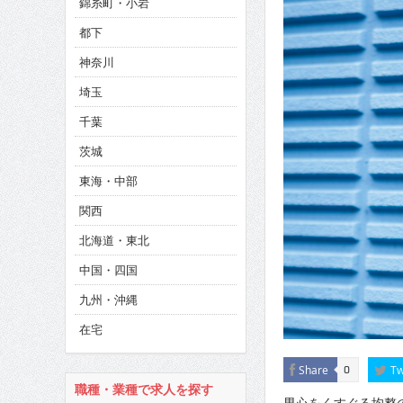
錦糸町・小岩
CINEMA×STYLE 285号
都下
CINEMA×STYLE 294号
神奈川
埼玉
千葉
茨城
東海・中部
関西
北海道・東北
中国・四国
九州・沖縄
在宅
Share
Tw
0
職種・業種で求人を探す
男心をくすぐる均整