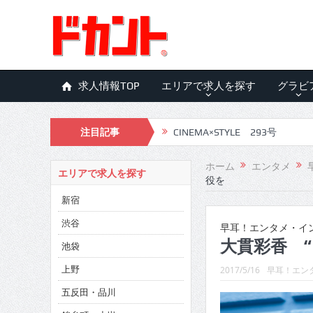
求人情報TOP
エリアで求人を探す
グラビ
CINEMA×STYLE 293号
注目記事
CINEMA×STYLE 292号
CINEMA×STYLE 291号
ホーム
エンタメ
エリアで求人を探す
役を
CINEMA×STYLE 290号
新宿
CINEMA×STYLE 289号
渋谷
早耳！エンタメ・インタ
CINEMA×STYLE 288号
大貫彩香 
池袋
CINEMA×STYLE 287号
上野
2017/5/16
早耳！エンタ
五反田・品川
CINEMA×STYLE 286号