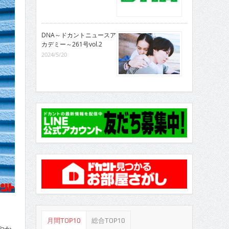
DNA～ドカントニュースア
カデミー～261号vol.2
2024/5/20
月間TOP10
総合TOP10
やか