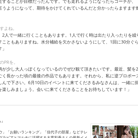
走することが目標だったんです。でも走れるようになったらコーチが、
言うようになって、期待をかけてくれているんだと分かったらますます
ますよね。
、2人で一緒に行くこともあります。1人で行く時は出たり入ったりを繰
すこともありますね。水分補給を欠かさないようにして、1回に30分ぐ
す」
のPRを。
柄が少し大人っぽくなっているのでぜひ観て頂きたいです。最近、髪を2
ごく長かった頃の最後の作品でもあります。それから、私に逆プロポー
しんで下さい。6月10日のイベントに来てくださるみなさんは、一緒に
を楽しみましょう。会いに来てくださることをお待ちしています！」
ろ』
ウ」「お願いランキング」「佳代子の部屋」などテレ
グラビアとマルチに活躍する大貫彩香さんの最新イメ