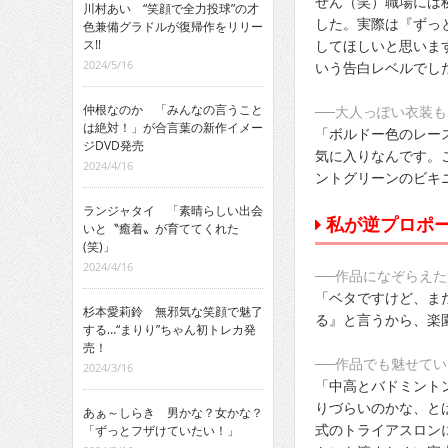
せん（笑）職場には
川村あい “笑顔で全力投球”の才
した。実際は『ずっ
色兼備グラドルが復帰作をリリー
してほしいと思いま
ス!!
2024/5/16
いう告白レベルでし
仲根なのか 「みんなの言うこと
──大人っぽい衣装
は絶対！」が合言葉の新作イメー
「ボルドー色のレー
ジDVD発売
気に入りなんです。
2024/4/16
ントグリーンのビキ
ランジャタイ 「素晴らしい出会
私が逆プロポ
いと〝癒着〟が育ててくれた
(笑)」
2024/4/16
──作品になぞらえ
「ベタですけど、ま
杉本愛莉鈴 無邪気な笑顔で魅了
る』と言うから、楽
する…“まりり”ちゃん初トレカ発
売！
──作品でも魅せて
2024/3/16
「中高とバドミント
りづらいのかな、と
あぁ～しらき 男かな？女かな？
式のトライアスロン
「ずっとフザけていたい！」