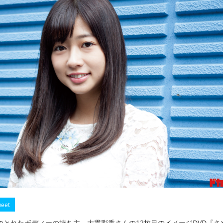
eet
のとれたボディーの持ち主、大貫彩香さんの12枚目のイメージDVD『さ