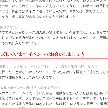
秘密にしている社内恋愛中の彼と旅行に行くお話で私、逆プロポーズを
と一緒にいてくれる？』なんて言えないでしょうし、プロポーズは男性
すけど、作品ではグイグイ迫っているんです。今までは『大好きだよ』
たから、少し設定が大人になったなと実感しました」
もありますね。
スでできた水着やレース調の黒い変形水着は、今までになかったタイプ
これまでは原色系が多かったので。大人っぽくはありませんけど、表紙
ニもお気に入りの1つです」
ーズしています イベントでお会いしましょう
た質問も。ロケ地はサイパンですが、もし恋人と旅行へ行くなら？
だ行ったことがないからハワイ！ 行った人が口を揃えて『帰りたくな
園の雰囲気を味わってみたいんです」
いる極上ボディーの維持法も教えて下さい。
ンのクラブチームに入っていたから、運動をしない人よりは筋肉があっ
は感じています。グラドルがスポーツを応援する『グラチア』で、リレ
に参加した経験も身体に効きました。私は10キロマラソン担当で、最初