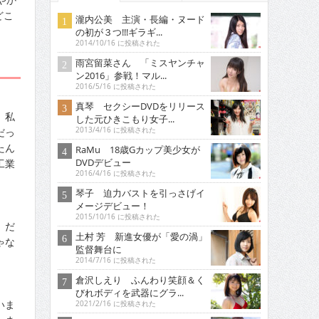
どこ
瀧内公美 主演・長編・ヌード
の初が３つ!!!ギラギ...
2014/10/16 に投稿された
雨宮留菜さん 「ミスヤンチャ
ン2016」参戦！マル...
2016/5/16 に投稿された
真琴 セクシーDVDをリリース
）私
した元ひきこもり女子...
だっ
2013/4/16 に投稿された
たん
RaMu 18歳Gカップ美少女が
DVDデビュー
工業
2016/4/16 に投稿された
琴子 迫力バストを引っさげイ
メージデビュー！
2015/10/16 に投稿された
）だ
土村 芳 新進女優が「愛の渦」
ゃな
監督舞台に
2014/7/16 に投稿された
倉沢しえり ふんわり笑顔＆く
びれボディを武器にグラ...
いま
2021/2/16 に投稿された