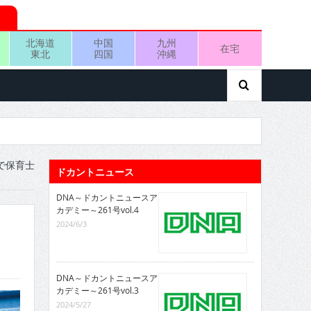
北海道
中国
九州
在宅
東北
四国
沖縄
で保育士
ドカントニュース
DNA～ドカントニュースア
カデミー～261号vol.4
2024/6/3
DNA～ドカントニュースア
カデミー～261号vol.3
2024/5/27