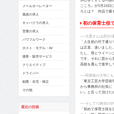
ごころ』が5月24日
メールオペレーター
ろとは？ 作品で最
風俗の求人
初の保育士役
キャバクラの求人
営業の求人
──大貫さんは高3
パワフルワーク
「人生初の竹下通り
は正直、迷いました
ホスト・モデル・AV
たし、母とウイーン
接客・販売サービス
です。それに昔から
高校を選んで進学し
クリエイティブ
ドライバー
──同系統の大学に
「東京工芸大学芸術
副業・在宅・独立
から事務所の社長に
その他
い』と言って頂けた
──そして12枚目の
最近の投稿
「初めて保育士役を