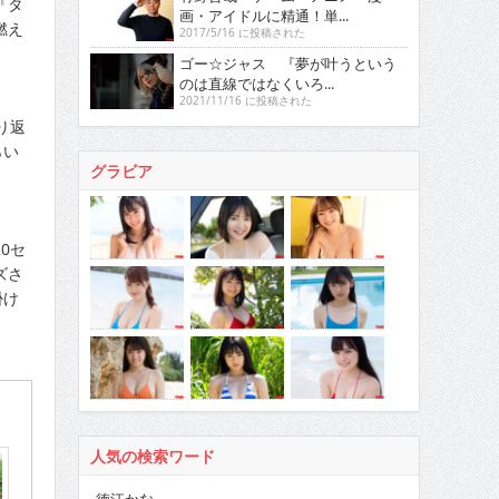
『タ
画・アイドルに精通！単...
燃え
2017/5/16 に投稿された
ゴー☆ジャス 『夢が叶うという
のは直線ではなくいろ...
2021/11/16 に投稿された
り返
らい
グラビア
0セ
ズさ
掛け
人気の検索ワード