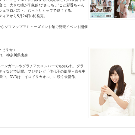
台に、大きな瞳が印象的な“さっちょ”こと彩香ちゃん
シュマロバスト、むっちりヒップで魅了する。
ィアから5月24日(水)発売。
8時からソフマップアミューズメント館で発売イベント開催
・さやか）
生まれ 神奈川県出身
ャンペーンガールやグラチアのメンバーでも知られ、グラ
ティなどで活躍。フジテレビ「佳代子の部屋～真夜中
演中。DVDは「イロドリカオル」に続く最新作。