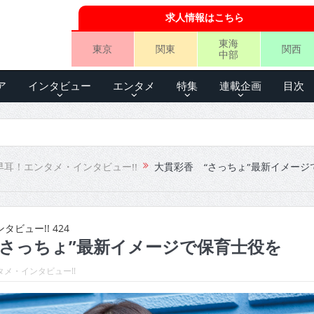
求人情報はこちら
東海
東京
関東
関西
中部
ア
インタビュー
エンタメ
特集
連載企画
目次
早耳！エンタメ・インタビュー!!
大貫彩香 “さっちょ”最新イメージ
ビュー!! 424
“さっちょ”最新イメージで保育士役を
メ・インタビュー!!