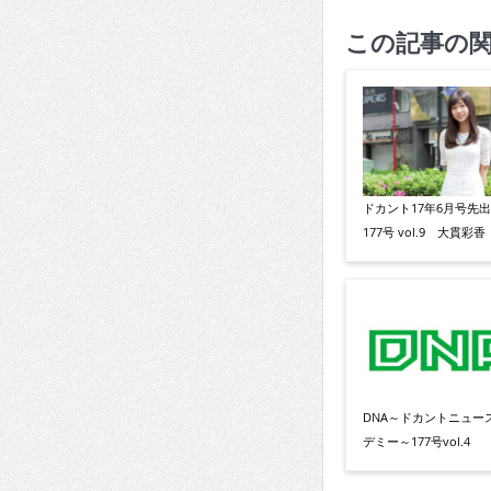
この記事の
ドカント17年6月号先
177号 vol.9 大貫彩香
DNA～ドカントニュー
デミー～177号vol.4