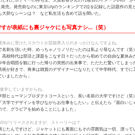
に発売。発売前なのに東京Lilyのランキングで2位を記録した話題作の見
も大胆なシーンは？ など私生活も含めて話を聞いた。
ですが表紙にも裏ジャケにも写真ナシ…（笑）
の夏休みに受けたスカウトが芸能界入りのきっかけなんですよね。
で名刺を頂いた時、めっちゃノリノリだったのは私より母なんです（笑
。高校時代は部活と課題をこなす日々だったから初めての自由な夏休み
少年合唱団を観に行った帰りの突然の出来事で、ただただ驚いてしまっ
美術が好きで、将来は雑貨のデザイナーになりたくて中学時代、すでに
ていましたから」
も進学していますからね。
学部ヒューマンプロダクトコースという、長い名前の大学ですけど（笑
『大学でデザインを学びながらお仕事をしたい』と伝えたら『面白いじ
ので、グラビアを始めることにしました」
DVDがリリースされますが、ストーリーは？
演じたんですけど、ジャケットにも裏面にもその雰囲気は一切、漂って