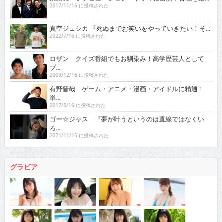
2017/11/16 に投稿された
真空ジェシカ 『死ぬまでお笑いをやっていきたい！そ...
2022/7/16 に投稿された
ロザン クイズ番組でもお馴染み！高学歴芸人として
ブ...
2009/12/16 に投稿された
有野晋哉 ゲーム・アニメ・漫画・アイドルに精通！
単...
2017/5/16 に投稿された
ゴー☆ジャス 『夢が叶うというのは直線ではなくい
ろ...
2021/11/16 に投稿された
グラビア