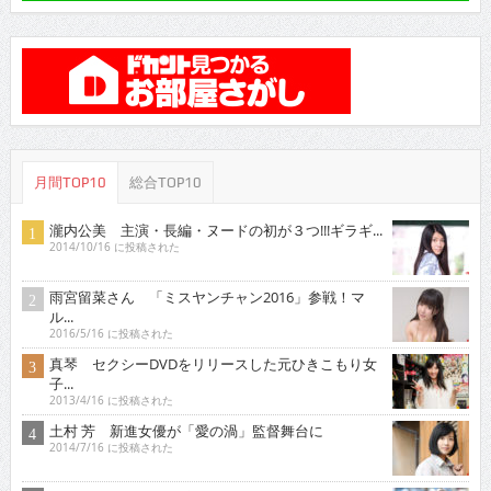
月間TOP10
総合TOP10
瀧内公美 主演・長編・ヌードの初が３つ!!!ギラギ...
2014/10/16 に投稿された
雨宮留菜さん 「ミスヤンチャン2016」参戦！マ
ル...
2016/5/16 に投稿された
真琴 セクシーDVDをリリースした元ひきこもり女
子...
2013/4/16 に投稿された
土村 芳 新進女優が「愛の渦」監督舞台に
2014/7/16 に投稿された