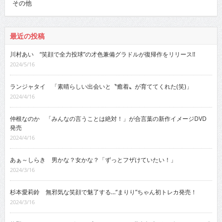
その他
最近の投稿
川村あい “笑顔で全力投球”の才色兼備グラドルが復帰作をリリース!!
2024/5/16
ランジャタイ 「素晴らしい出会いと〝癒着〟が育ててくれた(笑)」
2024/4/16
仲根なのか 「みんなの言うことは絶対！」が合言葉の新作イメージDVD
発売
2024/4/16
あぁ～しらき 男かな？女かな？「ずっとフザけていたい！」
2024/3/16
杉本愛莉鈴 無邪気な笑顔で魅了する…“まりり”ちゃん初トレカ発売！
2024/3/16