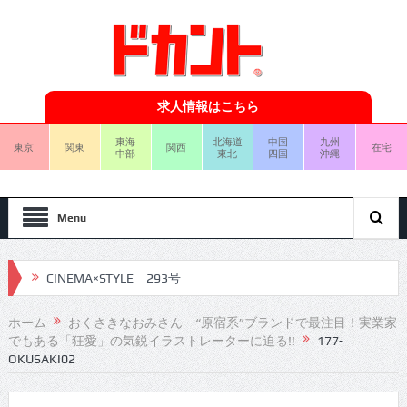
求人情報はこちら
東海
北海道
中国
九州
東京
関東
関西
在宅
中部
東北
四国
沖縄
Menu
CINEMA×STYLE 293号
CINEMA×STYLE 292号
ホーム
おくさきなおみさん “原宿系”ブランドで最注目！実業家
でもある「狂愛」の気鋭イラストレーターに迫る!!
177-
CINEMA×STYLE 291号
OKUSAKI02
CINEMA×STYLE 290号