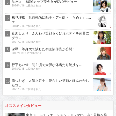
RaMu 18歳Gカップ美少女がDVDデビュー
2016/4/16 に投稿された
稀見理都 乳首残像に触手・アヘ顔・「らめぇ」……
エ...
2018/3/16 に投稿された
倉沢しえり ふんわり笑顔＆くびれボディを武器に
グラ...
2021/2/16 に投稿された
深琴 等身大で演じた初主演作品が公開！
2017/11/16 に投稿された
行平あい佳 初主演で大胆な体当たり艶技を…
2018/9/15 に投稿された
原つむぎ 人気上昇中！愛らしい笑顔とほんわかし
た雰...
2021/3/16 に投稿された
オススメインタビュー
東京03 シチュエーション・ドラマに出演！苦境を乗...