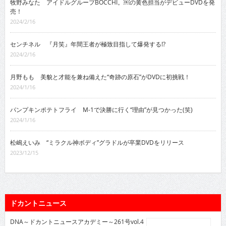
牧野みなた アイドルグループBOCCHI。￼の黄色担当がデビューDVDを発
売！
2024/2/16
センチネル 『月笑』年間王者が極致目指して爆発する!?
2024/2/16
月野もも 美貌と才能を兼ね備えた“奇跡の原石”がDVDに初挑戦！
2024/1/16
パンプキンポテトフライ M-1で決勝に行く“理由”が見つかった(笑)
2024/1/16
松嶋えいみ “ミラクル神ボディ”グラドルが卒業DVDをリリース
2023/12/15
ドカントニュース
DNA～ドカントニュースアカデミー～261号vol.4