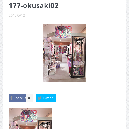
CINEMA×STYLE 289号
177-okusaki02
CINEMA×STYLE 288号
2017/5/12
CINEMA×STYLE 287号
CINEMA×STYLE 286号
CINEMA×STYLE 285号
CINEMA×STYLE 294号
Share
Tweet
0