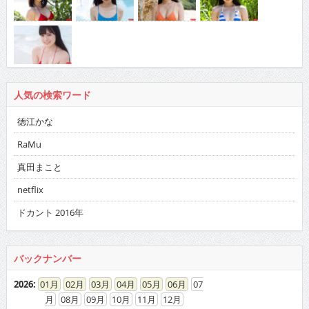
人気の検索ワード
徳江かな
RaMu
真田まこと
netflix
ドカント 2016年
バックナンバー
2026
:
01
02
03
04
05
06
07
08
09
10
11
12