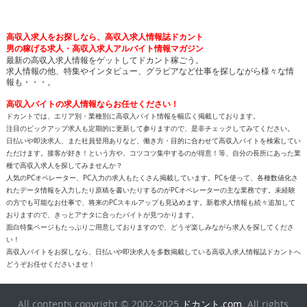
高収入求人をお探しなら、高収入求人情報誌ドカント
男の稼げる求人・高収入求人アルバイト情報マガジン
最新の高収入求人情報をゲットしてドカント稼ごう。
求人情報の他、特集やインタビュー、グラビアなど仕事を探しながら様々な情
報も・・・。
高収入バイトの求人情報ならお任せください！
ドカントでは、エリア別・業種別に高収入バイト情報を幅広く掲載しております。
注目のピックアップ求人も定期的に更新して参りますので、是非チェックしてみてください。
日払いや即決求人、また社員登用ありなど、働き方・目的に合わせて高収入バイトを検索してい
ただけます。接客が好き！という方や、コツコツ集中するのが得意！等、自分の長所にあった業
種で高収入求人を探してみませんか？
人気のPCオペレーター、PC入力の求人もたくさん掲載しています。PCを使って、各種数値化さ
れたデータ情報を入力したり原稿を書いたりするのがPCオペレーターの主な業務です。未経験
の方でも可能なお仕事で、将来のPCスキルアップも見込めます。新着求人情報も続々追加して
おりますので、きっとアナタに合ったバイトが見つかります。
面白特集ページもたっぷりご用意しておりますので、どうぞ楽しみながら求人を探してくださ
い！
高収入バイトをお探しなら、日払いや即決求人を多数掲載している高収入求人情報誌ドカントへ
どうぞお任せくださいませ！
All contents copyright © 2002-2025
ドカント.com
. All rights