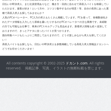
日払いや即決求人、また社員登用ありなど、働き方・目的に合わせて高収入バイトを検索してい
ただけます。接客が好き！という方や、コツコツ集中するのが得意！等、自分の長所にあった業
種で高収入求人を探してみませんか？
人気のPCオペレーター、PC入力の求人もたくさん掲載しています。PCを使って、各種数値化さ
れたデータ情報を入力したり原稿を書いたりするのがPCオペレーターの主な業務です。未経験
の方でも可能なお仕事で、将来のPCスキルアップも見込めます。新着求人情報も続々追加して
おりますので、きっとアナタに合ったバイトが見つかります。
面白特集ページもたっぷりご用意しておりますので、どうぞ楽しみながら求人を探してくださ
い！
高収入バイトをお探しなら、日払いや即決求人を多数掲載している高収入求人情報誌ドカントへ
どうぞお任せくださいませ！
All contents copyright © 2002-2025
ドカント.com
. All rights
reserved. 掲載記事、写真、イラストの無断転載を禁じます。