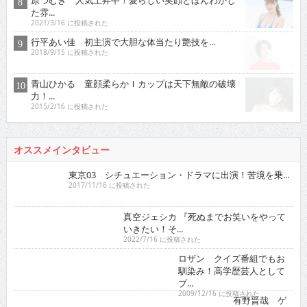
原つむぎ 人気上昇中！愛らしい笑顔とほんわかし
た雰...
2021/3/16 に投稿された
行平あい佳 初主演で大胆な体当たり艶技を…
2018/9/15 に投稿された
青山ひかる 童顔柔らかＩカップは天下無敵の破壊
力！...
2015/2/16 に投稿された
オススメインタビュー
東京03 シチュエーション・ドラマに出演！苦境を乗...
2017/11/16 に投稿された
真空ジェシカ 『死ぬまでお笑いをやっていきたい！そ...
2022/7/16 に投稿された
ロザン クイズ番組でもお馴染み！高学歴芸人として
ブ...
2009/12/16 に投稿された
有野晋哉 ゲーム・アニメ・漫画・アイドルに精通！