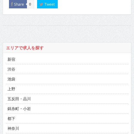
Share
Tweet
0
エリアで求人を探す
新宿
渋谷
池袋
上野
五反田・品川
錦糸町・小岩
都下
神奈川