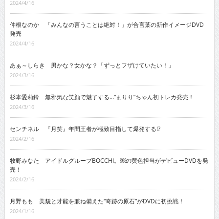
2024/4/16
仲根なのか 「みんなの言うことは絶対！」が合言葉の新作イメージDVD
発売
2024/4/16
あぁ～しらき 男かな？女かな？「ずっとフザけていたい！」
2024/3/16
杉本愛莉鈴 無邪気な笑顔で魅了する…“まりり”ちゃん初トレカ発売！
2024/3/16
センチネル 『月笑』年間王者が極致目指して爆発する!?
2024/2/16
牧野みなた アイドルグループBOCCHI。￼の黄色担当がデビューDVDを発
売！
2024/2/16
月野もも 美貌と才能を兼ね備えた“奇跡の原石”がDVDに初挑戦！
2024/1/16