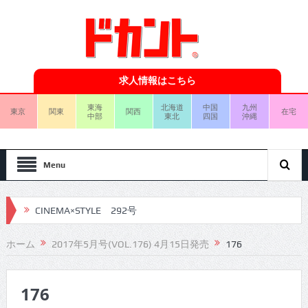
求人情報はこちら
東海
北海道
中国
九州
東京
関東
関西
在宅
中部
東北
四国
沖縄
Menu
CINEMA×STYLE 292号
CINEMA×STYLE 291号
ホーム
2017年5月号(VOL.176) 4月15日発売
176
CINEMA×STYLE 290号
176
CINEMA×STYLE 289号