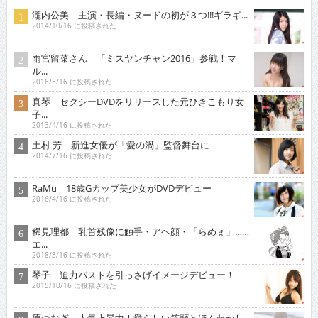
瀧内公美 主演・長編・ヌードの初が３つ!!!ギラギ...
2014/10/16 に投稿された
雨宮留菜さん 「ミスヤンチャン2016」参戦！マ
ル...
2016/5/16 に投稿された
真琴 セクシーDVDをリリースした元ひきこもり女
子...
2013/4/16 に投稿された
土村 芳 新進女優が「愛の渦」監督舞台に
2014/7/16 に投稿された
RaMu 18歳Gカップ美少女がDVDデビュー
2016/4/16 に投稿された
稀見理都 乳首残像に触手・アヘ顔・「らめぇ」……
エ...
2018/3/16 に投稿された
琴子 迫力バストを引っさげイメージデビュー！
2015/10/16 に投稿された