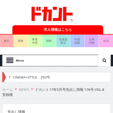
求人情報はこちら
東海
北海道
中国
九州
東京
関東
関西
在宅
中部
東北
四国
沖縄
Menu
CINEMA×STYLE 293号
CINEMA×STYLE 292号
ホーム
NEWS
ドカント17年5月号先出し情報 176号 VOL.8
CINEMA×STYLE 291号
安枝瞳
CINEMA×STYLE 290号
CINEMA×STYLE 289号
先出し情報