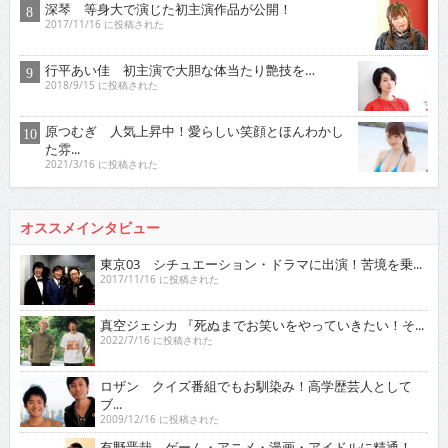
深琴 等身大で演じた初主演作品が公開！
2017/11/16 に投稿された
行平あい佳 初主演で大胆な体当たり艶技を…
2018/9/15 に投稿された
原つむぎ 人気上昇中！愛らしい笑顔とほんわかし
た雰...
2021/3/16 に投稿された
オススメインタビュー
東京03 シチュエーション・ドラマに出演！苦境を乗...
2017/11/16 に投稿された
真空ジェシカ 『死ぬまでお笑いをやっていきたい！そ...
2022/7/16 に投稿された
ロザン クイズ番組でもお馴染み！高学歴芸人として
ブ...
2009/12/16 に投稿された
有野晋哉 ゲーム・アニメ・漫画・アイドルに精通！