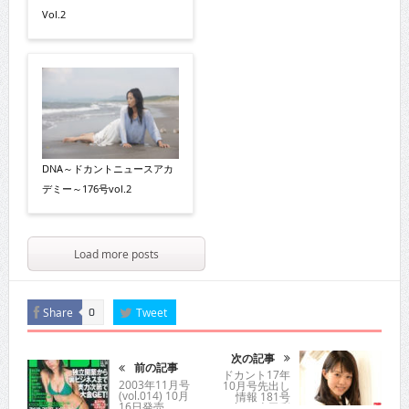
Vol.2
DNA～ドカントニュースアカ
デミー～176号vol.2
Load more posts
Share
Tweet
0
次の記事
前の記事
ドカント17年
2003年11月号
10月号先出し
(vol.014) 10月
情報 181号
16日発売
vol.1 志田彩