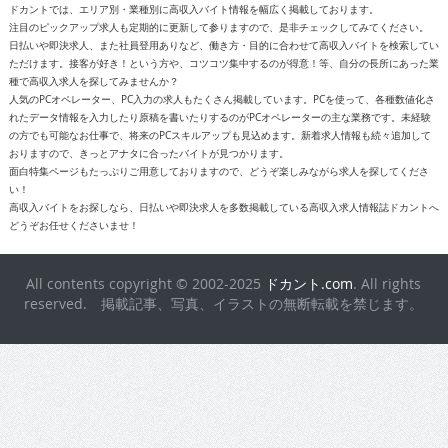
ドカントでは、エリア別・業種別に高収入バイト情報を幅広く掲載しております。
注目のピックアップ求人も定期的に更新して参りますので、是非チェックしてみてください。
日払いや即決求人、また社員登用ありなど、働き方・目的に合わせて高収入バイトを検索してい
ただけます。接客が好き！という方や、コツコツ集中するのが得意！等、自分の長所にあった業
種で高収入求人を探してみませんか？
人気のPCオペレーター、PC入力の求人もたくさん掲載しています。PCを使って、各種数値化さ
れたデータ情報を入力したり原稿を書いたりするのがPCオペレーターの主な業務です。未経験
の方でも可能なお仕事で、将来のPCスキルアップも見込めます。新着求人情報も続々追加して
おりますので、きっとアナタに合ったバイトが見つかります。
面白特集ページもたっぷりご用意しておりますので、どうぞ楽しみながら求人を探してくださ
い！
高収入バイトをお探しなら、日払いや即決求人を多数掲載している高収入求人情報誌ドカントへ
どうぞお任せくださいませ！
All contents copyright © 2002-2025
ドカント.com
. All rights
reserved. 掲載記事、写真、イラストの無断転載を禁じます。