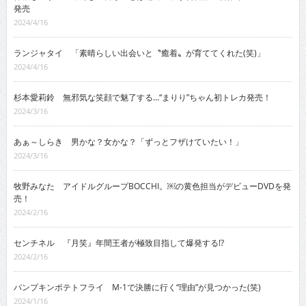
発売
2024/4/16
ランジャタイ 「素晴らしい出会いと〝癒着〟が育ててくれた(笑)」
2024/4/16
杉本愛莉鈴 無邪気な笑顔で魅了する…“まりり”ちゃん初トレカ発売！
2024/3/16
あぁ～しらき 男かな？女かな？「ずっとフザけていたい！」
2024/3/16
牧野みなた アイドルグループBOCCHI。￼の黄色担当がデビューDVDを発
売！
2024/2/16
センチネル 『月笑』年間王者が極致目指して爆発する!?
2024/2/16
パンプキンポテトフライ M-1で決勝に行く“理由”が見つかった(笑)
2024/1/16