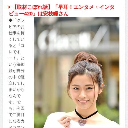
【取材こぼれ話】「早耳！エンタメ・インタ
ビュー420」は安枝瞳さん
◆「グラ
ビアのお
仕事を長
くしてい
ると『コ
レです
ー！』と
いう決め
顔が自分
の中で確
立してし
まいがち
なんで
す。で
も、今回
で二度目
になるカ
メラマン