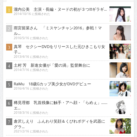
瀧内公美 主演・長編・ヌードの初が３つ!!!ギラギ...
2014/10/16 に投稿された
雨宮留菜さん 「ミスヤンチャン2016」参戦！マ
ル...
2016/5/16 に投稿された
真琴 セクシーDVDをリリースした元ひきこもり女
子...
2013/4/16 に投稿された
土村 芳 新進女優が「愛の渦」監督舞台に
2014/7/16 に投稿された
RaMu 18歳Gカップ美少女がDVDデビュー
2016/4/16 に投稿された
稀見理都 乳首残像に触手・アヘ顔・「らめぇ」……
エ...
2018/3/16 に投稿された
倉沢しえり ふんわり笑顔＆くびれボディを武器に
グラ...
2021/2/16 に投稿された