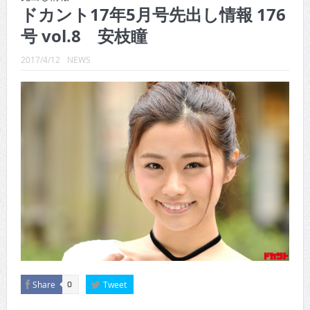
ドカント17年5月号先出し情報 176
CINEMA×STYLE 288号
号 vol.8 安枝瞳
CINEMA×STYLE 287号
2017/4/12
NEWS
CINEMA×STYLE 286号
CINEMA×STYLE 285号
CINEMA×STYLE 294号
Share
Tweet
0