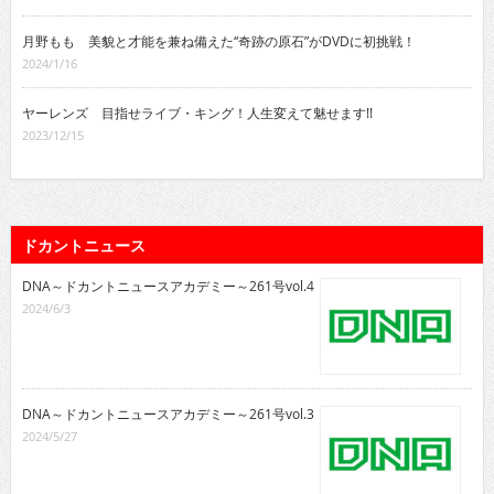
月野もも 美貌と才能を兼ね備えた“奇跡の原石”がDVDに初挑戦！
2024/1/16
ヤーレンズ 目指せライブ・キング！人生変えて魅せます!!
2023/12/15
ドカントニュース
DNA～ドカントニュースアカデミー～261号vol.4
2024/6/3
DNA～ドカントニュースアカデミー～261号vol.3
2024/5/27