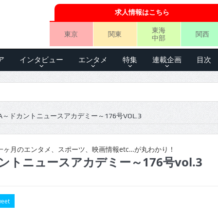
求人情報はこちら
東海
東京
関東
関西
中部
ア
インタビュー
エンタメ
特集
連載企画
目次
A～ドカントニュースアカデミー～176号VOL.3
ヶ月のエンタメ、スポーツ、映画情報etc…が丸わかり！
ントニュースアカデミー～176号vol.3
eet