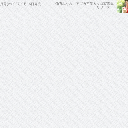
仙石みなみ アプガ卒業＆ソロ写真集
月号(vol.037) 9月16日発売
リリース