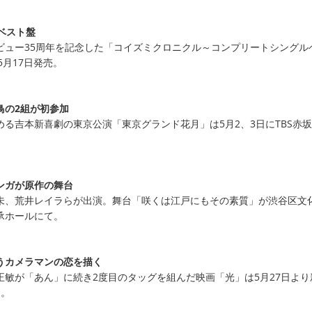
ベスト盤
ビュー35周年を記念した「コイズミクロニクル～コンプリートシングル
は5月17日発売。
鳥の2組が初参加
る吉本新喜劇の東京公演「東京グランド花月」は5月2、3日にTBS赤坂A
ンガが原作の舞台
未、荒井レイラらが出演。舞台「咲くは江戸にもその素質」が渋谷区文
承ホールにて。
うカメラマンの恋を描く
正敏が「あん」に続き2度目のタッグを組んだ映画「光」は5月27日より
開。