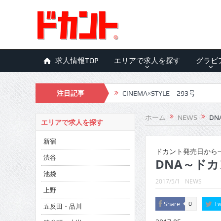
求人情報TOP
エリアで求人を探す
グラビ
注目記事
CINEMA×STYLE 293号
CINEMA×STYLE 292号
ホーム
NEWS
DN
エリアで求人を探す
CINEMA×STYLE 291号
新宿
CINEMA×STYLE 290号
ドカント発売日から一
渋谷
DNA～ドカ
CINEMA×STYLE 289号
池袋
2017/5/1
NEWS
CINEMA×STYLE 288号
上野
Share
Tw
0
五反田・品川
CINEMA×STYLE 287号