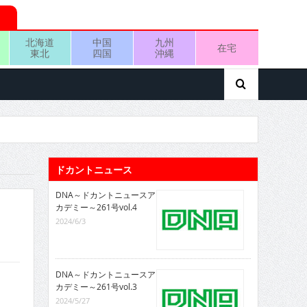
北海道
中国
九州
在宅
東北
四国
沖縄
ドカントニュース
DNA～ドカントニュースア
カデミー～261号vol.4
2024/6/3
DNA～ドカントニュースア
カデミー～261号vol.3
2024/5/27