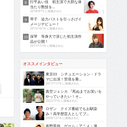
行平あい佳 初主演で大胆な体
当たり艶技を…
2018/9/15 に投稿された
琴子 迫力バストを引っさげイ
メージデビュー！
2015/10/16 に投稿された
深琴 等身大で演じた初主演作
品が公開！
2017/11/16 に投稿された
オススメインタビュー
東京03 シチュエーション・ドラ
マに出演！苦境を乗...
2017/11/16 に投稿された
真空ジェシカ 『死ぬまでお笑いを
やっていきたい！そ...
2022/7/16 に投稿された
ロザン クイズ番組でもお馴染
み！高学歴芸人としてブ...
2009/12/16 に投稿された
有野晋哉 ゲーム・アニメ・漫