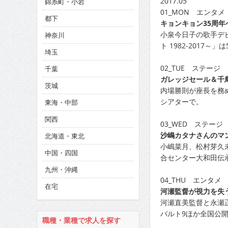
2017.05
錦糸町・小岩
CINEMA×STYLE 286号
01_MON エンタメ
都下
キョンキョン35周年
CINEMA×STYLE 285号
小泉今日子の歌手デ
神奈川
CINEMA×STYLE 294号
ト 1982-2017～」
埼玉
02_TUE ステージ
千葉
ガレッジセール＆千
茨城
内場勝則が座長を務め
シアターで。
東海・中部
関西
03_WED ステージ
沙嶋カタナさんのマ
北海道・東北
小嶋菜月、松村芽久
中国・四国
合センター大和田伝
九州・沖縄
04_THU エンタメ
在宅
河瀬監督が視力を失
河瀬直美監督と永瀬
バルト9ほか全国公
職種・業種で求人を探す