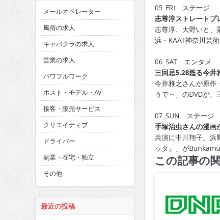
05_FRI ステージ
メールオペレーター
志尊淳ストレートプレ
風俗の求人
志尊淳、大野いと、
浜・KAAT神奈川芸
キャバクラの求人
営業の求人
06_SAT エンタメ
三回忌5.28甦る今井
パワフルワーク
今井雅之さんが原作
ホスト・モデル・AV
うで～」のDVDが、
接客・販売サービス
07_SUN ステージ
クリエイティブ
手塚治虫さんの漫画が
共演に中川翔子、浜
ドライバー
ッタ』」がBunkam
副業・在宅・独立
この記事の
その他
最近の投稿