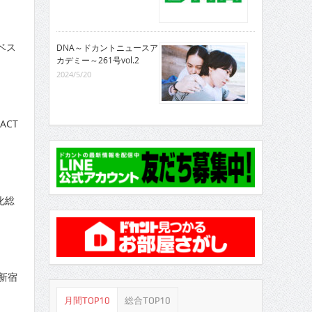
ベス
DNA～ドカントニュースア
カデミー～261号vol.2
2024/5/20
CT
化総
新宿
月間TOP10
総合TOP10