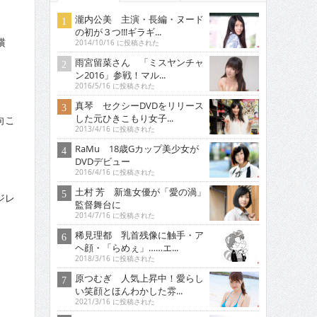
瀧内公美 主演・長編・ヌード
の初が３つ!!!ギラギ...
横
2014/10/16 に投稿された
雨宮留菜さん 「ミスヤンチャ
ン2016」参戦！マル...
2016/5/16 に投稿された
真琴 セクシーDVDをリリース
した元ひきこもり女子...
向こ
2013/4/16 に投稿された
RaMu 18歳Gカップ美少女が
DVDデビュー
2016/4/16 に投稿された
土村 芳 新進女優が「愛の渦」
ジレ
監督舞台に
2014/7/16 に投稿された
稀見理都 乳首残像に触手・ア
ヘ顔・「らめぇ」……エ...
2018/3/16 に投稿された
原つむぎ 人気上昇中！愛らし
い笑顔とほんわかした雰...
2021/3/16 に投稿された