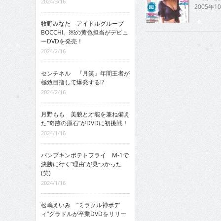
2024/3/16
2005年10
牧野みなた アイドルグループ
BOCCHI。￼の黄色担当がデビュ
ーDVDを発売！
2024/2/16
センチネル 『月笑』年間王者が
極致目指して爆発する!?
2024/2/16
月野もも 美貌と才能を兼ね備え
た“奇跡の原石”がDVDに初挑戦！
2024/1/16
パンプキンポテトフライ M-1で
決勝に行く“理由”が見つかった
(笑)
2024/1/16
松嶋えいみ “ミラクル神ボデ
ィ”グラドルが卒業DVDをリリー