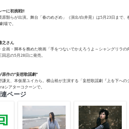
ーに初挑戦!!
栗原類らが出演。舞台「春のめざめ」（演出/白井晃）は5月23日まで、
術劇場で。
雅之さん
・企画・脚本を務めた映画「手をつないでかえろうよ～シャングリラの
三回忌の5月28日に発売。
原作の“妄想歌謡劇”
野謙太、本仮屋ユイカら。横山裕が主演する「妄想歌謡劇『上を下への
uraシアターコクーンで。
関連ページ