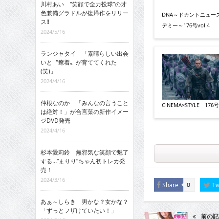
川村あい “笑顔で全力投球”の才
色兼備グラドルが復帰作をリリー
DNA～ドカントニュー
ス!!
デミー～176号vol.4
2024/5/16
ランジャタイ 「素晴らしい出会
いと〝癒着〟が育ててくれた
(笑)」
2024/4/16
仲根なのか 「みんなの言うこと
CINEMA×STYLE 176号v
は絶対！」が合言葉の新作イメー
ジDVD発売
2024/4/16
杉本愛莉鈴 無邪気な笑顔で魅了
する…“まりり”ちゃん初トレカ発
売！
2024/3/16
Share
Tw
0
あぁ～しらき 男かな？女かな？
「ずっとフザけていたい！」
前の記