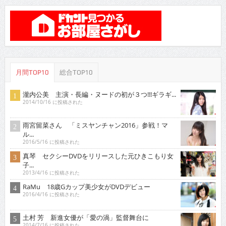
月間TOP10
総合TOP10
瀧内公美 主演・長編・ヌードの初が３つ!!!ギラギ...
2014/10/16 に投稿された
雨宮留菜さん 「ミスヤンチャン2016」参戦！マ
ル...
2016/5/16 に投稿された
真琴 セクシーDVDをリリースした元ひきこもり女
子...
2013/4/16 に投稿された
RaMu 18歳Gカップ美少女がDVDデビュー
2016/4/16 に投稿された
土村 芳 新進女優が「愛の渦」監督舞台に
2014/7/16 に投稿された