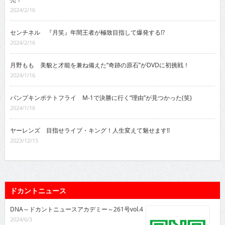
2024/2/16
センチネル 『月笑』年間王者が極致目指して爆発する!?
2024/2/16
月野もも 美貌と才能を兼ね備えた“奇跡の原石”がDVDに初挑戦！
2024/1/16
パンプキンポテトフライ M-1で決勝に行く“理由”が見つかった(笑)
2024/1/16
ヤーレンズ 目指せライブ・キング！人生変えて魅せます!!
2023/12/15
ドカントニュース
DNA～ドカントニュースアカデミー～261号vol.4
2024/6/3