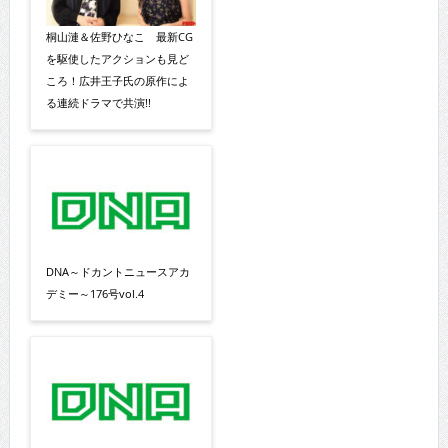
桐山漣＆佐野ひなこ 最新CG
を駆使したアクションも見ど
ころ！広井王子氏の原作によ
る連続ドラマで共演!!
DNA～ドカントニュースアカ
デミー～176号vol.4