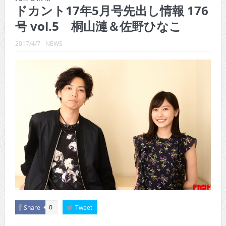
CINEMA×STYLE 289号
ドカント17年5月号先出し情報 176
号 vol.5 桐山漣＆佐野ひなこ
CINEMA×STYLE 288号
CINEMA×STYLE 287号
2017/4/7
NEWS
CINEMA×STYLE 286号
CINEMA×STYLE 285号
CINEMA×STYLE 294号
Share
Tweet
0