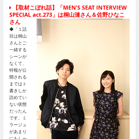
【取材こぼれ話】「MEN’S SEAT INTERVIEW
SPECIAL act.273」は桐山漣さん＆佐野ひなこ
さん
◆「１話
目は桐山
さんとご
一緒する
シーンが
なくて、
特報が公
開される
まではト
書きしか
読めてい
ない状態
だったん
です。ミ
ラージュ
があまり
にもしゃ