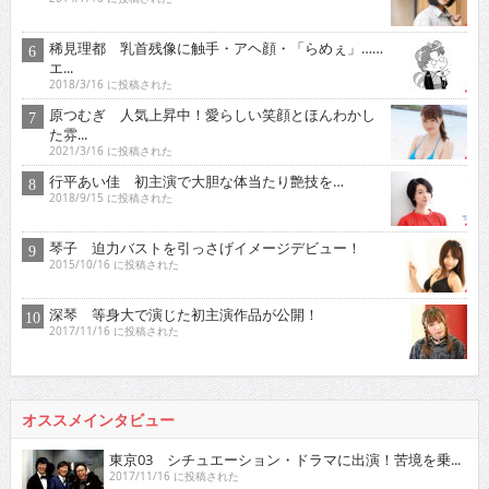
稀見理都 乳首残像に触手・アヘ顔・「らめぇ」……
エ...
2018/3/16 に投稿された
原つむぎ 人気上昇中！愛らしい笑顔とほんわかし
た雰...
2021/3/16 に投稿された
行平あい佳 初主演で大胆な体当たり艶技を…
2018/9/15 に投稿された
琴子 迫力バストを引っさげイメージデビュー！
2015/10/16 に投稿された
深琴 等身大で演じた初主演作品が公開！
2017/11/16 に投稿された
オススメインタビュー
東京03 シチュエーション・ドラマに出演！苦境を乗...
2017/11/16 に投稿された