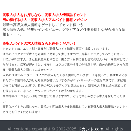
高収入求人をお探しなら、高収入求人情報誌ドカント
男の稼げる求人・高収入求人アルバイト情報マガジン
最新の高収入求人情報をゲットしてドカント稼ごう。
求人情報の他、特集やインタビュー、グラビアなど仕事を探しながら様々な情
報も・・・。
高収入バイトの求人情報ならお任せください！
ドカントでは、エリア別・業種別に高収入バイト情報を幅広く掲載しております。
注目のピックアップ求人も定期的に更新して参りますので、是非チェックしてみてください。
日払いや即決求人、また社員登用ありなど、働き方・目的に合わせて高収入バイトを検索してい
ただけます。接客が好き！という方や、コツコツ集中するのが得意！等、自分の長所にあった業
種で高収入求人を探してみませんか？
人気のPCオペレーター、PC入力の求人もたくさん掲載しています。PCを使って、各種数値化さ
れたデータ情報を入力したり原稿を書いたりするのがPCオペレーターの主な業務です。未経験
の方でも可能なお仕事で、将来のPCスキルアップも見込めます。新着求人情報も続々追加して
おりますので、きっとアナタに合ったバイトが見つかります。
面白特集ページもたっぷりご用意しておりますので、どうぞ楽しみながら求人を探してくださ
い！
高収入バイトをお探しなら、日払いや即決求人を多数掲載している高収入求人情報誌ドカントへ
どうぞお任せくださいませ！
All contents copyright © 2002-2025
ドカント.com
. All rights