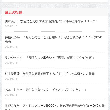
最近の投稿
川村あい “笑顔で全力投球”の才色兼備グラドルが復帰作をリリース!!
2024/5/16
仲根なのか 「みんなの言うことは絶対！」が合言葉の新作イメージDVD
発売
2024/4/16
ランジャタイ 「素晴らしい出会いと〝癒着〟が育ててくれた(笑)」
2024/4/16
杉本愛莉鈴 無邪気な笑顔で魅了する…“まりり”ちゃん初トレカ発売！
2024/3/16
あぁ～しらき 男かな？女かな？「ずっとフザけていたい！」
2024/3/16
牧野みなた アイドルグループBOCCHI。￼の黄色担当がデビューDVDを発
売！