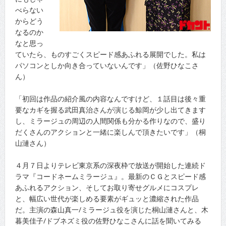
べらない
からどう
なるのか
なと思っ
ていたら、ものすごくスピード感あふれる展開でした。私は
パソコンとしか向き合っていないんです」（佐野ひなこさ
ん）
「初回は作品の紹介風の内容なんですけど、１話目は後々重
要なカギを握る武田真治さんが演じる鯨岡が少し出てきます
し、ミラージュの周辺の人間関係も分かる作りなので、盛り
だくさんのアクションと一緒に楽しんで頂きたいです」（桐
山漣さん）
４月７日よりテレビ東京系の深夜枠で放送が開始した連続ド
ラマ『コードネームミラージュ』。最新のＣＧとスピード感
あふれるアクション、そしてお取り寄せグルメにコスプレ
と、幅広い世代が楽しめる要素がギュッと濃縮された作品
だ。主演の森山真一/ミラージュ役を演じた桐山漣さんと、木
暮美佳子/ドブネズミ役の佐野ひなこさんに話を聞いてみる