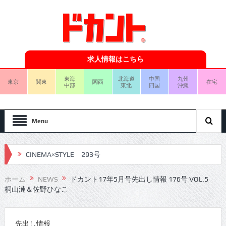
求人情報はこちら
東海
北海道
中国
九州
東京
関東
関西
在宅
中部
東北
四国
沖縄
Menu
CINEMA×STYLE 293号
CINEMA×STYLE 292号
ホーム
NEWS
ドカント17年5月号先出し情報 176号 VOL.5
桐山漣＆佐野ひなこ
CINEMA×STYLE 291号
CINEMA×STYLE 290号
先出し情報