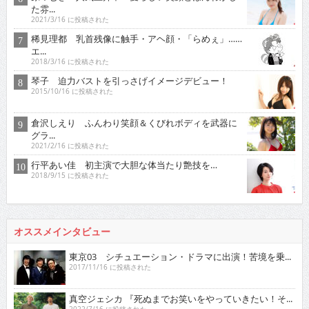
た雰...
2021/3/16 に投稿された
稀見理都 乳首残像に触手・アヘ顔・「らめぇ」……
エ...
2018/3/16 に投稿された
琴子 迫力バストを引っさげイメージデビュー！
2015/10/16 に投稿された
倉沢しえり ふんわり笑顔＆くびれボディを武器に
グラ...
2021/2/16 に投稿された
行平あい佳 初主演で大胆な体当たり艶技を…
2018/9/15 に投稿された
オススメインタビュー
東京03 シチュエーション・ドラマに出演！苦境を乗...
2017/11/16 に投稿された
真空ジェシカ 『死ぬまでお笑いをやっていきたい！そ...