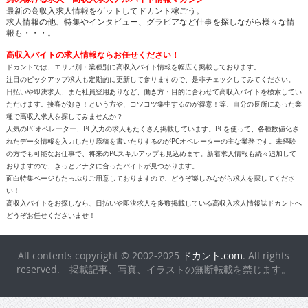
最新の高収入求人情報をゲットしてドカント稼ごう。
求人情報の他、特集やインタビュー、グラビアなど仕事を探しながら様々な情
報も・・・。
高収入バイトの求人情報ならお任せください！
ドカントでは、エリア別・業種別に高収入バイト情報を幅広く掲載しております。
注目のピックアップ求人も定期的に更新して参りますので、是非チェックしてみてください。
日払いや即決求人、また社員登用ありなど、働き方・目的に合わせて高収入バイトを検索してい
ただけます。接客が好き！という方や、コツコツ集中するのが得意！等、自分の長所にあった業
種で高収入求人を探してみませんか？
人気のPCオペレーター、PC入力の求人もたくさん掲載しています。PCを使って、各種数値化さ
れたデータ情報を入力したり原稿を書いたりするのがPCオペレーターの主な業務です。未経験
の方でも可能なお仕事で、将来のPCスキルアップも見込めます。新着求人情報も続々追加して
おりますので、きっとアナタに合ったバイトが見つかります。
面白特集ページもたっぷりご用意しておりますので、どうぞ楽しみながら求人を探してくださ
い！
高収入バイトをお探しなら、日払いや即決求人を多数掲載している高収入求人情報誌ドカントへ
どうぞお任せくださいませ！
All contents copyright © 2002-2025
ドカント.com
. All rights
reserved. 掲載記事、写真、イラストの無断転載を禁じます。