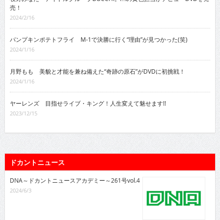
売！
2024/2/16
パンプキンポテトフライ M-1で決勝に行く“理由”が見つかった(笑)
2024/1/16
月野もも 美貌と才能を兼ね備えた“奇跡の原石”がDVDに初挑戦！
2024/1/16
ヤーレンズ 目指せライブ・キング！人生変えて魅せます!!
2023/12/15
ドカントニュース
DNA～ドカントニュースアカデミー～261号vol.4
2024/6/3