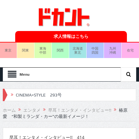
求人情報はこちら
東海
北海道
中国
九州
東京
関東
関西
在宅
中部
東北
四国
沖縄
Menu
CINEMA×STYLE 293号
CINEMA×STYLE 292号
ホーム
エンタメ
早耳！エンタメ・インタビュー!!
椿原
愛 “和製ミランダ・カー”の最新イメージ！
CINEMA×STYLE 291号
CINEMA×STYLE 290号
早耳！エンタメ・インタビュー!! 414