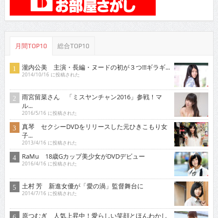
月間TOP10
総合TOP10
瀧内公美 主演・長編・ヌードの初が３つ!!!ギラギ...
2014/10/16 に投稿された
雨宮留菜さん 「ミスヤンチャン2016」参戦！マ
ル...
2016/5/16 に投稿された
真琴 セクシーDVDをリリースした元ひきこもり女
子...
2013/4/16 に投稿された
RaMu 18歳Gカップ美少女がDVDデビュー
2016/4/16 に投稿された
土村 芳 新進女優が「愛の渦」監督舞台に
2014/7/16 に投稿された
原つむぎ 人気上昇中！愛らしい笑顔とほんわかし