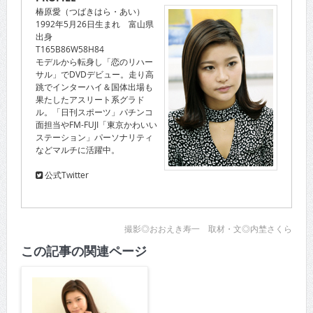
椿原愛（つばきはら・あい）
1992年5月26日生まれ 富山県
出身
T165B86W58H84
モデルから転身し「恋のリハー
サル」でDVDデビュー。走り高
跳でインターハイ＆国体出場も
果たしたアスリート系グラド
ル。「日刊スポーツ」パチンコ
面担当やFM-FUJI「東京かわいい
ステーション」パーソナリティ
などマルチに活躍中。
公式Twitter
撮影◎おおえき寿一 取材・文◎内埜さくら
この記事の関連ページ