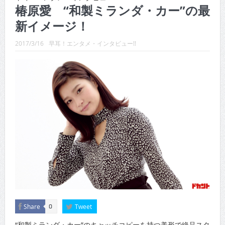
CINEMA×STYLE 289号
椿原愛 “和製ミランダ・カー”の最
新イメージ！
CINEMA×STYLE 288号
CINEMA×STYLE 287号
2017/3/16
早耳！エンタメ・インタビュー!!
CINEMA×STYLE 286号
CINEMA×STYLE 285号
CINEMA×STYLE 294号
Share
Tweet
0
“和製ミランダ・カー”のキャッチコピーを持つ美形で絶品スタ