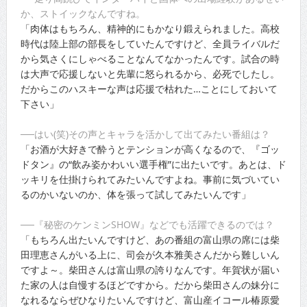
か、ストイックなんですね。
「肉体はもちろん、精神的にもかなり鍛えられました。高校
時代は陸上部の部長をしていたんですけど、全員ライバルだ
から気さくにしゃべることなんてなかったんです。試合の時
は大声で応援しないと先輩に怒られるから、必死でしたし。
だからこのハスキーな声は応援で枯れた…ことにしておいて
下さい」
──はい(笑)その声とキャラを活かして出てみたい番組は？
「お酒が大好きで酔うとテンションが高くなるので、『ゴッ
ドタン』の“飲み姿かわいい選手権”に出たいです。あとは、ド
ッキリを仕掛けられてみたいんですよね。事前に気づいてい
るのかいないのか、体を張って試してみたいんです」
──『秘密のケンミンSHOW』などでも活躍できるのでは？
「もちろん出たいんですけど、あの番組の富山県の席には柴
田理恵さんがいる上に、司会が久本雅美さんだから難しいん
ですよ～。柴田さんは富山県の誇りなんです。年賀状が届い
た家の人は自慢するほどですから。だから柴田さんの妹分に
なれるならぜひなりたいんですけど、富山産イコール椿原愛