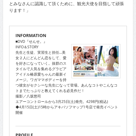
とみなさんに認識して頂くために、観光大使を目指して頑張
ります！」
INFORMATION
■DVD『せんせ。』
INFO＆STORY
先生と生徒、実習生と担任…美
女２人にどんどん恋をして、愛
を好きになっていく。抜群のス
タイルで人気を集めるグラビア
アイドル椿原愛ちゃんの最新イ
メージ。ワガママボディーを持
つ彼女がセクシーな先生になって登場。あんなコトやこんなコ
トまでたっぷりと教えてくれる必見作だ！
撮影／八坂悠司
エアーコントロールから3月25日(土)発売。4298円(税込)
◆4月15日(土)15時からアキバソフマップ1号店で発売イベント
開催
PROFILE