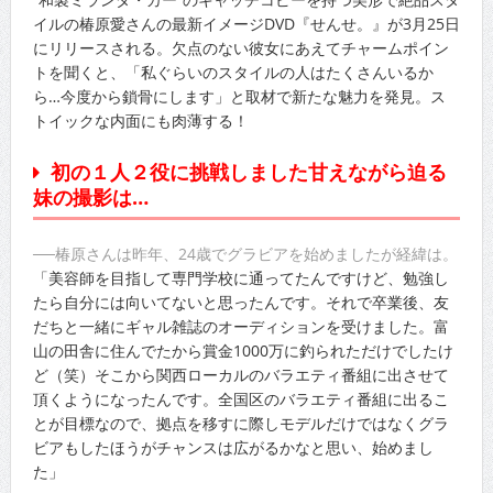
イルの椿原愛さんの最新イメージDVD『せんせ。』が3月25日
にリリースされる。欠点のない彼女にあえてチャームポイン
トを聞くと、「私ぐらいのスタイルの人はたくさんいるか
ら…今度から鎖骨にします」と取材で新たな魅力を発見。ス
トイックな内面にも肉薄する！
初の１人２役に挑戦しました甘えながら迫る
妹の撮影は…
──椿原さんは昨年、24歳でグラビアを始めましたが経緯は。
「美容師を目指して専門学校に通ってたんですけど、勉強し
たら自分には向いてないと思ったんです。それで卒業後、友
だちと一緒にギャル雑誌のオーディションを受けました。富
山の田舎に住んでたから賞金1000万に釣られただけでしたけ
ど（笑）そこから関西ローカルのバラエティ番組に出させて
頂くようになったんです。全国区のバラエティ番組に出るこ
とが目標なので、拠点を移すに際しモデルだけではなくグラ
ビアもしたほうがチャンスは広がるかなと思い、始めまし
た」