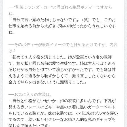
──“和製ミランダ・カー”と呼ばれる絶品ボディーですから
ね。
「自分で言い始めたわけじゃないですよ（笑）でも、このお
仕事を始める前から大好きで私の神だったからうれしいです
ね」
──そのボディーが最新イメージでも拝めるわけですが、内容
は？
「初めて１人２役を演じました。姉が愛実という名の教師
で、妹が私と同じ名前の愛で生徒です。姉は大人っぽく迫る
感じだから自分と似ていて演じやすかったです。でも妹は甘
えるように迫るから恥ずかしくて、撮り直ししたくないから
全力でＮＧを出さないように頑張りました」
──お気に入りの衣装は。
「自分と性格が近いせいか、姉の衣装に多いんです。下乳が
見える赤いレースのビキニや黒の水着に黒いガーターベルト
をしている衣装とか。妹の衣装では、小1以来のブルマを穿い
てるので、幼い私とセクシーなお姉さん的な私のギャップを
楽しんで頂きたいです」