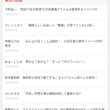
最近の投稿
川村あい “笑顔で全力投球”の才色兼備グラドルが復帰作をリリース!!
2024/5/16
ランジャタイ 「素晴らしい出会いと〝癒着〟が育ててくれた(笑)」
2024/4/16
仲根なのか 「みんなの言うことは絶対！」が合言葉の新作イメージDVD
発売
2024/4/16
あぁ～しらき 男かな？女かな？「ずっとフザけていたい！」
2024/3/16
杉本愛莉鈴 無邪気な笑顔で魅了する…“まりり”ちゃん初トレカ発売！
2024/3/16
センチネル 『月笑』年間王者が極致目指して爆発する!?
2024/2/16
牧野みなた アイドルグループBOCCHI。￼の黄色担当がデビューDVDを発