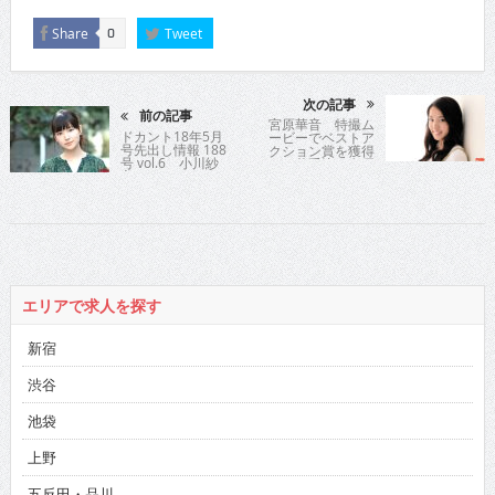
Share
Tweet
0
次の記事
前の記事
宮原華音 特撮ム
ドカント18年5月
ービーでベストア
号先出し情報 188
クション賞を獲得
号 vol.6 小川紗
した若手注目女優
良
が「BLOOD」シリ
ーズ最新作に出演
エリアで求人を探す
新宿
渋谷
池袋
上野
五反田・品川