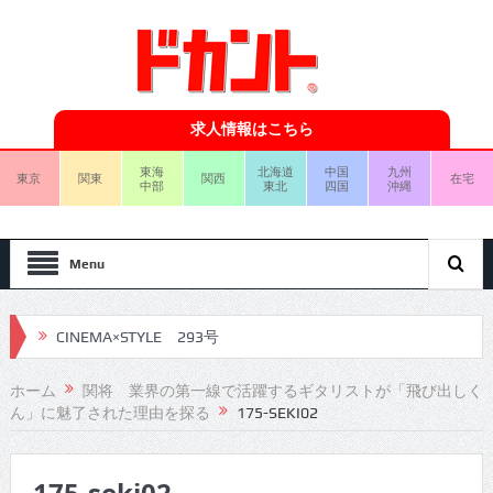
求人情報はこちら
東海
北海道
中国
九州
東京
関東
関西
在宅
中部
東北
四国
沖縄
Menu
CINEMA×STYLE 293号
CINEMA×STYLE 292号
ホーム
関将 業界の第一線で活躍するギタリストが「飛び出しく
ん」に魅了された理由を探る
175-SEKI02
CINEMA×STYLE 291号
CINEMA×STYLE 290号