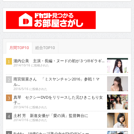
月間TOP10
総合TOP10
瀧内公美 主演・長編・ヌードの初が３つ!!!ギラギ...
2014/10/16 に投稿された
雨宮留菜さん 「ミスヤンチャン2016」参戦！マ
ル...
2016/5/16 に投稿された
真琴 セクシーDVDをリリースした元ひきこもり女
子...
2013/4/16 に投稿された
土村 芳 新進女優が「愛の渦」監督舞台に
2014/7/16 に投稿された
RaMu 18歳Gカップ美少女がDVDデビュー