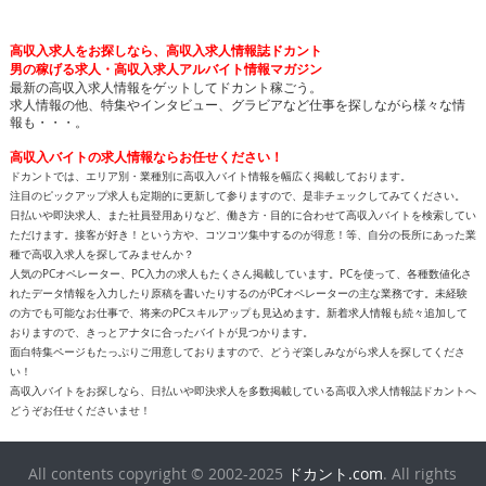
高収入求人をお探しなら、高収入求人情報誌ドカント
男の稼げる求人・高収入求人アルバイト情報マガジン
最新の高収入求人情報をゲットしてドカント稼ごう。
求人情報の他、特集やインタビュー、グラビアなど仕事を探しながら様々な情
報も・・・。
高収入バイトの求人情報ならお任せください！
ドカントでは、エリア別・業種別に高収入バイト情報を幅広く掲載しております。
注目のピックアップ求人も定期的に更新して参りますので、是非チェックしてみてください。
日払いや即決求人、また社員登用ありなど、働き方・目的に合わせて高収入バイトを検索してい
ただけます。接客が好き！という方や、コツコツ集中するのが得意！等、自分の長所にあった業
種で高収入求人を探してみませんか？
人気のPCオペレーター、PC入力の求人もたくさん掲載しています。PCを使って、各種数値化さ
れたデータ情報を入力したり原稿を書いたりするのがPCオペレーターの主な業務です。未経験
の方でも可能なお仕事で、将来のPCスキルアップも見込めます。新着求人情報も続々追加して
おりますので、きっとアナタに合ったバイトが見つかります。
面白特集ページもたっぷりご用意しておりますので、どうぞ楽しみながら求人を探してくださ
い！
高収入バイトをお探しなら、日払いや即決求人を多数掲載している高収入求人情報誌ドカントへ
どうぞお任せくださいませ！
All contents copyright © 2002-2025
ドカント.com
. All rights