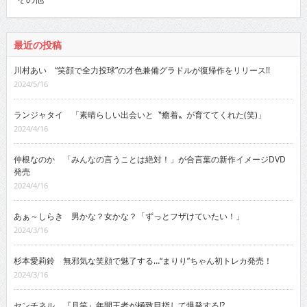
最近の投稿
川村あい “笑顔で全力投球”の才色兼備グラドルが復帰作をリリース!!
2024/5/16
ランジャタイ 「素晴らしい出会いと〝癒着〟が育ててくれた(笑)」
2024/4/16
仲根なのか 「みんなの言うことは絶対！」が合言葉の新作イメージDVD
発売
2024/4/16
あぁ～しらき 男かな？女かな？「ずっとフザけていたい！」
2024/3/16
杉本愛莉鈴 無邪気な笑顔で魅了する…“まりり”ちゃん初トレカ発売！
2024/3/16
センチネル 『月笑』年間王者が極致目指して爆発する!?