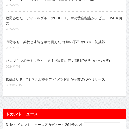
2024/2/16
牧野みなた アイドルグループBOCCHI。￼の黄色担当がデビューDVDを発
売！
2024/2/16
月野もも 美貌と才能を兼ね備えた“奇跡の原石”がDVDに初挑戦！
2024/1/16
パンプキンポテトフライ M-1で決勝に行く“理由”が見つかった(笑)
2024/1/16
松嶋えいみ “ミラクル神ボディ”グラドルが卒業DVDをリリース
2023/12/15
ドカントニュース
DNA～ドカントニュースアカデミー～261号vol.4