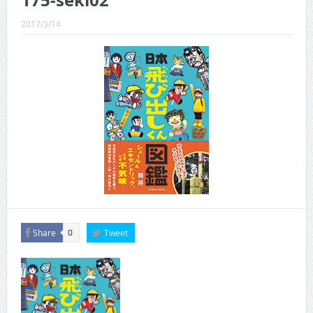
175-seki02
CINEMA×STYLE 289号
2017/3/14
CINEMA×STYLE 288号
CINEMA×STYLE 287号
CINEMA×STYLE 286号
CINEMA×STYLE 285号
CINEMA×STYLE 294号
Share
Tweet
0