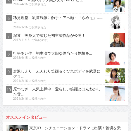
2016/4/16 に投稿された
稀見理都 乳首残像に触手・アヘ顔・「らめぇ」……
エ...
2018/3/16 に投稿された
深琴 等身大で演じた初主演作品が公開！
2017/11/16 に投稿された
行平あい佳 初主演で大胆な体当たり艶技を…
2018/9/15 に投稿された
倉沢しえり ふんわり笑顔＆くびれボディを武器に
グラ...
2021/2/16 に投稿された
原つむぎ 人気上昇中！愛らしい笑顔とほんわかし
た雰...
2021/3/16 に投稿された
オススメインタビュー
東京03 シチュエーション・ドラマに出演！苦境を乗...