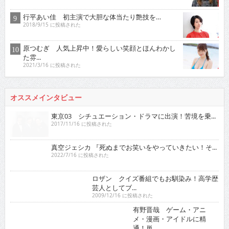
行平あい佳 初主演で大胆な体当たり艶技を…
2018/9/15 に投稿された
原つむぎ 人気上昇中！愛らしい笑顔とほんわかし
た雰...
2021/3/16 に投稿された
オススメインタビュー
東京03 シチュエーション・ドラマに出演！苦境を乗...
2017/11/16 に投稿された
真空ジェシカ 『死ぬまでお笑いをやっていきたい！そ...
2022/7/16 に投稿された
ロザン クイズ番組でもお馴染み！高学歴芸人として
ブ...
2009/12/16 に投稿された
有野晋哉 ゲーム・アニメ・漫画・アイドルに精通！
単...
2017/5/16 に投稿された