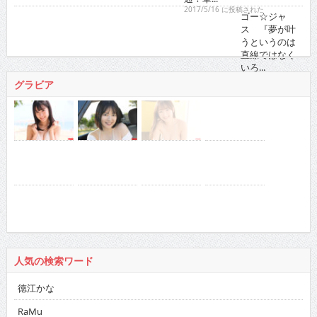
ゴー☆ジャス 『夢が叶うというのは直線ではなくい
ろ...
2021/11/16 に投稿された
グラビア
人気の検索ワード
徳江かな
RaMu