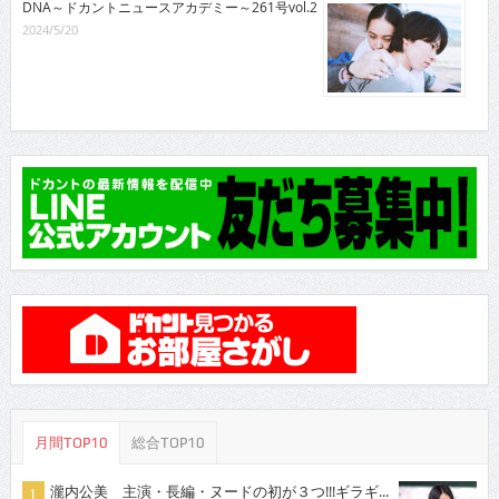
DNA～ドカントニュースアカデミー～261号vol.2
2024/5/20
月間TOP10
総合TOP10
瀧内公美 主演・長編・ヌードの初が３つ!!!ギラギ...