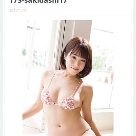
173-sakidashi17
CINEMA×STYLE 289号
2017/1/10
CINEMA×STYLE 288号
CINEMA×STYLE 287号
CINEMA×STYLE 286号
CINEMA×STYLE 285号
CINEMA×STYLE 294号