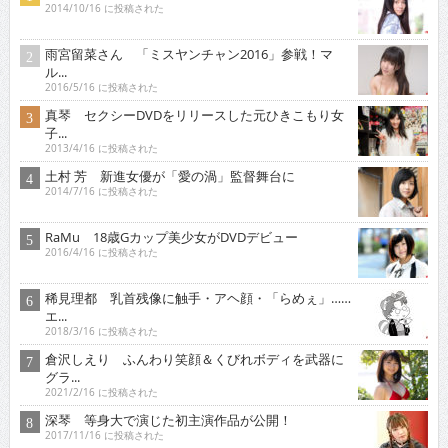
2014/10/16 に投稿された
雨宮留菜さん 「ミスヤンチャン2016」参戦！マ
ル...
2016/5/16 に投稿された
真琴 セクシーDVDをリリースした元ひきこもり女
子...
2013/4/16 に投稿された
土村 芳 新進女優が「愛の渦」監督舞台に
2014/7/16 に投稿された
RaMu 18歳Gカップ美少女がDVDデビュー
2016/4/16 に投稿された
稀見理都 乳首残像に触手・アヘ顔・「らめぇ」……
エ...
2018/3/16 に投稿された
倉沢しえり ふんわり笑顔＆くびれボディを武器に
グラ...
2021/2/16 に投稿された
深琴 等身大で演じた初主演作品が公開！
2017/11/16 に投稿された