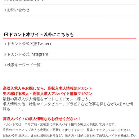
お問い合わせ
ドカント本サイト以外にこちらも
ドカント公式 X(旧Twitter)
ドカント公式 Instagram
検索キーワード一覧
高収入求人をお探しなら、高収入求人情報誌ドカント
男の稼げる求人・高収入求人アルバイト情報マガジン
最新の高収入求人情報をゲットしてドカント稼ごう。
求人情報の他、特集やインタビュー、グラビアなど仕事を探しながら様々な情
報も・・・。
高収入バイトの求人情報ならお任せください！
ドカントでは、エリア別・業種別に高収入バイト情報を幅広く掲載しております。
注目のピックアップ求人も定期的に更新して参りますので、是非チェックしてみてください。
日払いや即決求人、また社員登用ありなど、働き方・目的に合わせて高収入バイトを検索してい