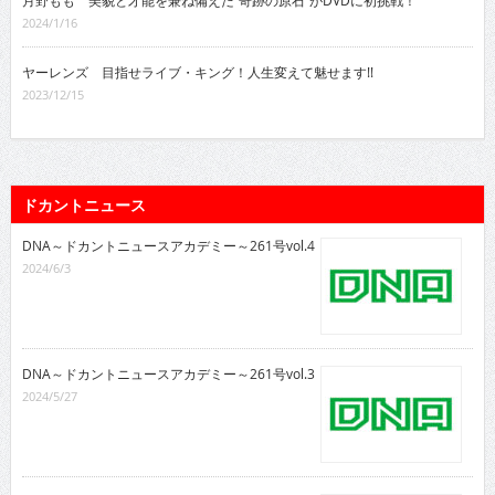
月野もも 美貌と才能を兼ね備えた“奇跡の原石”がDVDに初挑戦！
2024/1/16
ヤーレンズ 目指せライブ・キング！人生変えて魅せます!!
2023/12/15
ドカントニュース
DNA～ドカントニュースアカデミー～261号vol.4
2024/6/3
DNA～ドカントニュースアカデミー～261号vol.3
2024/5/27