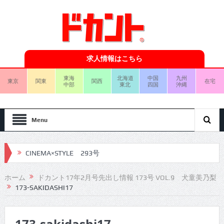
求人情報はこちら
東海
北海道
中国
九州
東京
関東
関西
在宅
中部
東北
四国
沖縄
Menu
CINEMA×STYLE 293号
CINEMA×STYLE 292号
ホーム
ドカント17年2月号先出し情報 173号 VOL.9 犬童美乃梨
173-SAKIDASHI17
CINEMA×STYLE 291号
CINEMA×STYLE 290号