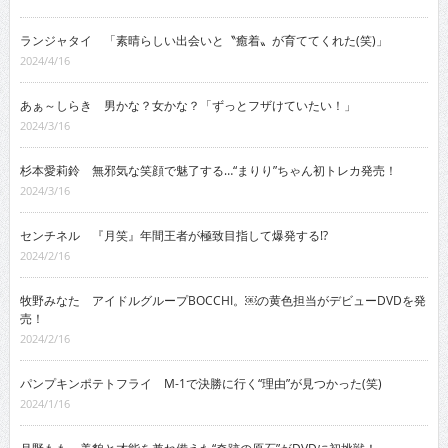
ランジャタイ 「素晴らしい出会いと〝癒着〟が育ててくれた(笑)」
2024/4/16
あぁ～しらき 男かな？女かな？「ずっとフザけていたい！」
2024/3/16
杉本愛莉鈴 無邪気な笑顔で魅了する…“まりり”ちゃん初トレカ発売！
2024/3/16
センチネル 『月笑』年間王者が極致目指して爆発する!?
2024/2/16
牧野みなた アイドルグループBOCCHI。￼の黄色担当がデビューDVDを発
売！
2024/2/16
パンプキンポテトフライ M-1で決勝に行く“理由”が見つかった(笑)
2024/1/16