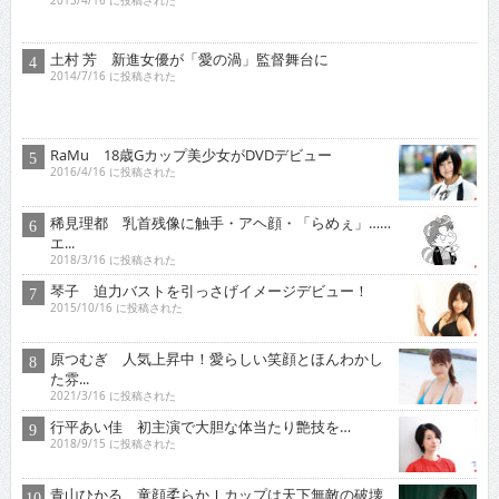
RaMu 18歳Gカップ美少女がDVDデビュー
2016/4/16 に投稿された
稀見理都 乳首残像に触手・アヘ顔・「らめぇ」……
エ...
2018/3/16 に投稿された
琴子 迫力バストを引っさげイメージデビュー！
2015/10/16 に投稿された
原つむぎ 人気上昇中！愛らしい笑顔とほんわかし
た雰...
2021/3/16 に投稿された
行平あい佳 初主演で大胆な体当たり艶技を…
2018/9/15 に投稿された
青山ひかる 童顔柔らかＩカップは天下無敵の破壊
力！...
2015/2/16 に投稿された
オススメインタビュー