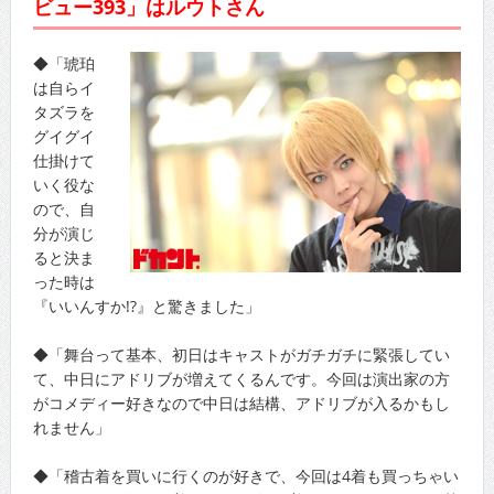
ビュー393」はルウトさん
◆「琥珀
は自らイ
タズラを
グイグイ
仕掛けて
いく役な
ので、自
分が演じ
ると決ま
った時は
『いいんすか!?』と驚きました」
◆「舞台って基本、初日はキャストがガチガチに緊張してい
て、中日にアドリブが増えてくるんです。今回は演出家の方
がコメディー好きなので中日は結構、アドリブが入るかもし
れません」
◆「稽古着を買いに行くのが好きで、今回は4着も買っちゃい