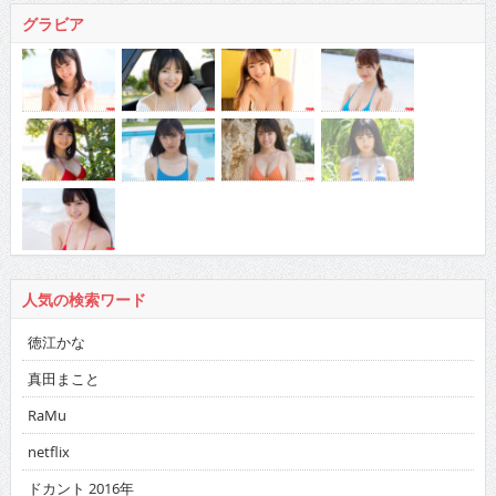
人気の検索ワード
徳江かな
真田まこと
RaMu
netflix
ドカント 2016年
バックナンバー
2026
:
01
02
03
04
05
06
07