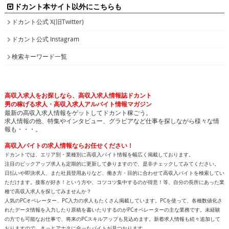
検索キーワード一覧
高収入求人をお探しなら、高収入求人情報誌ドカント
男の稼げる求人・高収入求人アルバイト情報マガジン
最新の高収入求人情報をゲットしてドカント稼ごう。
求人情報の他、特集やインタビュー、グラビアなど仕事を探しながら様々な情
報も・・・。
高収入バイトの求人情報ならお任せください！
ドカントでは、エリア別・業種別に高収入バイト情報を幅広く掲載しております。
注目のピックアップ求人も定期的に更新して参りますので、是非チェックしてみてください。
日払いや即決求人、また社員登用ありなど、働き方・目的に合わせて高収入バイトを検索してい
ただけます。接客が好き！という方や、コツコツ集中するのが得意！等、自分の長所にあった業
種で高収入求人を探してみませんか？
人気のPCオペレーター、PC入力の求人もたくさん掲載しています。PCを使って、各種数値化さ
れたデータ情報を入力したり原稿を書いたりするのがPCオペレーターの主な業務です。未経験
の方でも可能なお仕事で、将来のPCスキルアップも見込めます。新着求人情報も続々追加して
おりますので、きっとアナタに合ったバイトが見つかります。
面白特集ページもたっぷりご用意しておりますので、どうぞ楽しみながら求人を探してくださ
い！
高収入バイトをお探しなら、日払いや即決求人を多数掲載している高収入求人情報誌ドカントへ
どうぞお任せくださいませ！