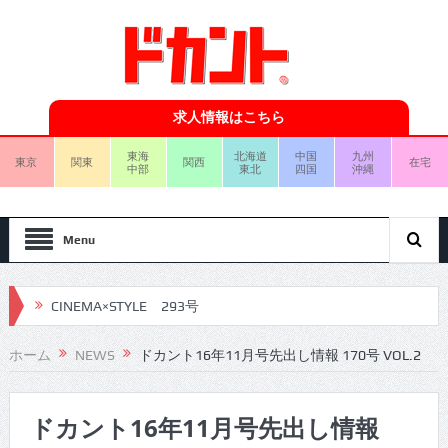
求人情報はこちら
東海
北海道
中国
九州
東京
関東
関西
在宅
中部
東北
四国
沖縄
Menu
CINEMA×STYLE 293号
CINEMA×STYLE 292号
ホーム
NEWS
ドカント16年11月号先出し情報 170号 VOL.2
CINEMA×STYLE 291号
ドカント16年11月号先出し情報
CINEMA×STYLE 290号