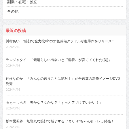
副業・在宅・独立
その他
最近の投稿
川村あい “笑顔で全力投球”の才色兼備グラドルが復帰作をリリース!!
2024/5/16
ランジャタイ 「素晴らしい出会いと〝癒着〟が育ててくれた(笑)」
2024/4/16
仲根なのか 「みんなの言うことは絶対！」が合言葉の新作イメージDVD
発売
2024/4/16
あぁ～しらき 男かな？女かな？「ずっとフザけていたい！」
2024/3/16
杉本愛莉鈴 無邪気な笑顔で魅了する…“まりり”ちゃん初トレカ発売！
2024/3/16