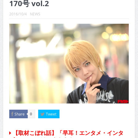
170号 vol.2
CINEMA×STYLE 289号
2016/10/4
NEWS
CINEMA×STYLE 288号
CINEMA×STYLE 287号
CINEMA×STYLE 286号
CINEMA×STYLE 285号
CINEMA×STYLE 294号
Share
Tweet
0
【取材こぼれ話】「早耳！エンタメ・インタ