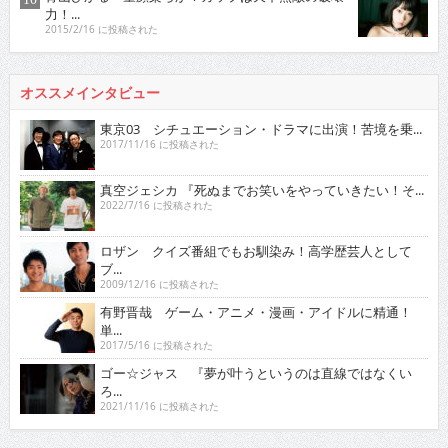
東京03 シチュエーション・ドラマに出演！苦境を乗...
2017/11/16 に投稿された
真空ジェシカ 『死ぬまでお笑いをやっていきたい！そ...
2022/7/16 に投稿された
ロザン クイズ番組でもお馴染み！高学歴芸人として
ブ...
2009/12/16 に投稿された
有野晋哉 ゲーム・アニメ・漫画・アイドルに精通！
単...
2017/5/16 に投稿された
ゴー☆ジャス 『夢が叶うというのは直線ではなくい
ろ...
2021/11/16 に投稿された
グラビア