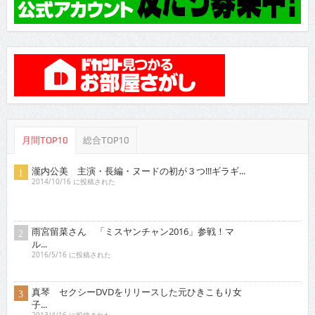
月間TOP10
総合TOP10
瀧内公美 主演・長編・ヌードの初が３つ!!!ギラギ...
2014/10/16 に投稿された
雨宮留菜さん 「ミスヤンチャン2016」参戦！マ
ル...
2016/5/16 に投稿された
真琴 セクシーDVDをリリースした元ひきこもり女
子...
2013/4/16 に投稿された
土村 芳 新進女優が「愛の渦」監督舞台に
2014/7/16 に投稿された