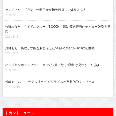
センチネル 『月笑』年間王者が極致目指して爆発する!?
2024/2/16
牧野みなた アイドルグループBOCCHI。￼の黄色担当がデビューDVDを発
売！
2024/2/16
月野もも 美貌と才能を兼ね備えた“奇跡の原石”がDVDに初挑戦！
2024/1/16
パンプキンポテトフライ M-1で決勝に行く“理由”が見つかった(笑)
2024/1/16
松嶋えいみ “ミラクル神ボディ”グラドルが卒業DVDをリリース
2023/12/15
ドカントニュース