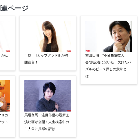
関連ページ
トが話
千鶴 Hカップグラドルが満
前田日明 “不良格闘技大
開宣言！
会”創設者に聞いた 欠けたパ
ズルのピース探しの意味と
は…
フリカ
馬場良馬 注目俳優の最新主
アウト
演映画が公開！人生模索中の
主人公に共感の訳は