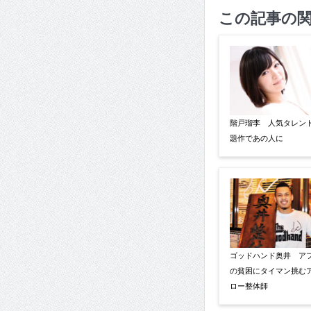
この記事の
階戸瑠李 人気タレン
題作であの人に
ゴッドハンド奥井 ア
の貧困にタイマン挑む
ロー整体師