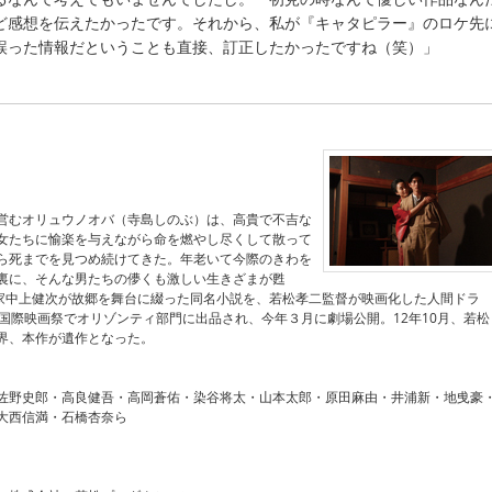
ど感想を伝えたかったです。それから、私が『キャタピラー』のロケ先
誤った情報だということも直接、訂正したかったですね（笑）」
』
営むオリュウノオバ（寺島しのぶ）は、高貴で不吉な
女たちに愉楽を与えながら命を燃やし尽くして散って
ら死までを見つめ続けてきた。年老いて今際のきわを
裏に、そんな男たちの儚くも激しい生きざまが甦
家中上健次が故郷を舞台に綴った同名小説を、若松孝二監督が映画化した人間ドラ
ア国際映画祭でオリゾンティ部門に出品され、今年３月に劇場公開。12年10月、若松
界、本作が遺作となった。
佐野史郎・高良健吾・高岡蒼佑・染谷将太・山本太郎・原田麻由・井浦新・地曵豪
大西信満・石橋杏奈ら