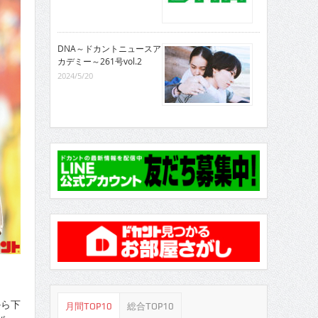
DNA～ドカントニュースア
カデミー～261号vol.2
2024/5/20
から下
月間TOP10
総合TOP10