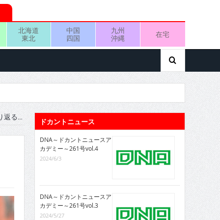
北海道
中国
九州
在宅
東北
四国
沖縄
り返る…
ドカントニュース
DNA～ドカントニュースア
カデミー～261号vol.4
2024/6/3
DNA～ドカントニュースア
カデミー～261号vol.3
2024/5/27