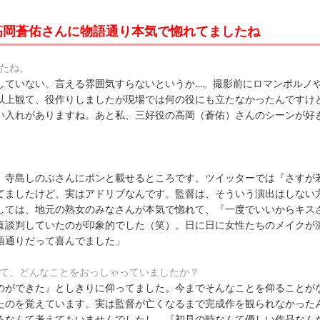
高岡蒼佑さんに物語通り本気で惚れてましたね
したね。
していない。言える雰囲気すらないというか…。撮影前にロマンポルノ
以上観て、役作りしましたが現場では何の役にも立たなかったんですけ
い入れがありますね。あと私、三好役の高岡（蒼佑）さんのシーンが好
、寺島しのぶさんにポンと載せるところです。ツイッターでは『さすが
てましたけど、実はアドリブなんです。監督は、そういう演出はしない
しては、地元の熟女のみなさんが本気で惚れて、『一度でいいからキス
直談判していたのが印象的でした（笑）。日に日に女性たちのメイクが
語通りだって喜んでました」
いて、どんなことをおっしゃっていましたか？
のができた』としきりに仰ってました。今までそんなことを仰ることが
たのを覚えています。実は監督が亡くなるまで完成作を観られなかった
るなんて考えてもいませんでしたし。『初見の時なんて優しい作品なん