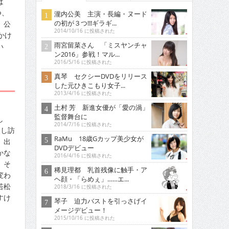
ば
つ、
瀧内公美 主演・長編・ヌード
の初が３つ!!!ギラギ...
、公
2014/10/16 に投稿された
かけ
雨宮留菜さん 「ミスヤンチャ
い
ン2016」参戦！マル...
2016/5/16 に投稿された
真琴 セクシーDVDをリリース
した元ひきこもり女子...
2013/4/16 に投稿された
土村 芳 新進女優が「愛の渦」
監督舞台に
し
2014/7/16 に投稿された
なし訪
RaMu 18歳Gカップ美少女が
、出
DVDデビュー
かな
2016/4/16 に投稿された
。そ
稀見理都 乳首残像に触手・ア
変わ
ヘ顔・「らめぇ」……エ...
若松
2018/3/16 に投稿された
すけ
琴子 迫力バストを引っさげイ
メージデビュー！
2015/10/16 に投稿された