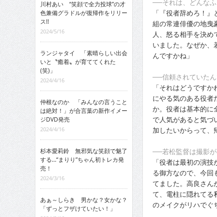
──それは、どんな
川村あい “笑顔で全力投球”の才
「『役者辞めろ！』
色兼備グラドルが復帰作をリリー
ス!!
組の常連俳優の地曳
2024/5/16
人、怒る相手を決め
いました。なぜか、
ランジャタイ 「素晴らしい出会
んですかね」
いと〝癒着〟が育ててくれた
(笑)」
──信頼されていた
2024/4/16
「それはどうですか
にやる気のある役者
仲根なのか 「みんなの言うこと
か。役者は基本的に
は絶対！」が合言葉の新作イメー
で人気があると気づ
ジDVD発売
加したいからって、
2024/4/16
──若松監督は撮影
杉本愛莉鈴 無邪気な笑顔で魅了
する…“まりり”ちゃん初トレカ発
「役者は最初の演技
売！
る御方なので、今回
2024/3/16
てました。高良さん
て、電柱に隠れてる
あぁ～しらき 男かな？女かな？
のメイクがリハでぐ
「ずっとフザけていたい！」