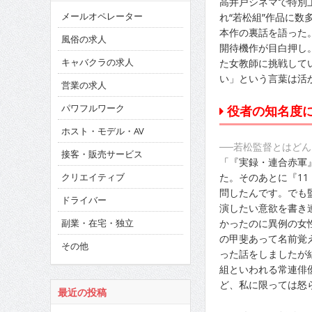
高井戸シネマで特別
メールオペレーター
れ“若松組”作品に
本作の裏話を語った
風俗の求人
開待機作が目白押し
キャバクラの求人
た女教師に挑戦して
い」という言葉は活
営業の求人
パワフルワーク
役者の知名度
ホスト・モデル・AV
──若松監督とはど
接客・販売サービス
「『実録・連合赤軍
た。そのあとに『11
クリエイティブ
問したんです。でも
ドライバー
演したい意欲を書き
かったのに異例の女
副業・在宅・独立
の甲斐あって名前覚
その他
った話をしましたが
組といわれる常連俳
ど、私に限っては怒
最近の投稿