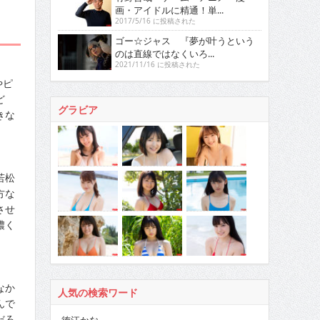
画・アイドルに精通！単...
2017/5/16 に投稿された
ゴー☆ジャス 『夢が叶うという
のは直線ではなくいろ...
2021/11/16 に投稿された
やピ
ど
グラビア
きな
若松
方な
させ
濃く
なか
人気の検索ワード
んで
だろ