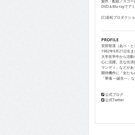
製作・配給／スコー
DVD＆Blu-ray
(C)若松プロダクシ
PROFILE
安部智凛（あべ・と
1982年9月21日生
大学在学中から活動
心に活躍。主な出演
マンディ」などがあ
開待機作に「女たち
「華魂 ―誕生―」
公式ブログ
公式Twitter