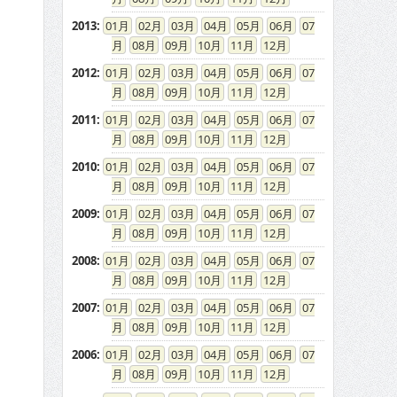
2013
:
01
02
03
04
05
06
07
08
09
10
11
12
2012
:
01
02
03
04
05
06
07
08
09
10
11
12
2011
:
01
02
03
04
05
06
07
08
09
10
11
12
2010
:
01
02
03
04
05
06
07
08
09
10
11
12
2009
:
01
02
03
04
05
06
07
08
09
10
11
12
2008
:
01
02
03
04
05
06
07
08
09
10
11
12
2007
:
01
02
03
04
05
06
07
08
09
10
11
12
2006
:
01
02
03
04
05
06
07
08
09
10
11
12