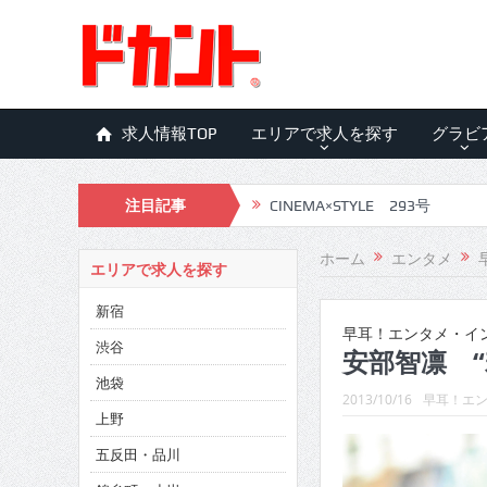
求人情報TOP
エリアで求人を探す
グラビ
注目記事
CINEMA×STYLE 293号
CINEMA×STYLE 292号
ホーム
エンタメ
エリアで求人を探す
CINEMA×STYLE 291号
新宿
CINEMA×STYLE 290号
早耳！エンタメ・インタ
渋谷
安部智凛 
CINEMA×STYLE 289号
池袋
2013/10/16
早耳！エン
CINEMA×STYLE 288号
上野
五反田・品川
CINEMA×STYLE 287号