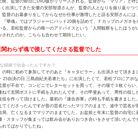
上映、監督の命日にDVD版がリリースされる。監督から「マリア」と呼
数多く出演してきた女優の安部智凛さんが、監督の人となりを振り返りつ
。監督のお墓参りをしてからなぜか仕事が激増したと語る安部さんには
。『華魂』ではブラジャーにパッド20個を詰めて、Ｆカップのメガネを
いる。若松監督からの唯一のアドバイスという「人間観察をしたほうが
かされたのか。こちらも合わせて期待したい。
に関わらず魂で接してくださる監督でした
んな経緯で出会ったんですか？
』の時に初めて参加してそのあと『キャタピラー』も出演させて頂きま
・25自決の日 三島由紀夫若者たち』に出演したくて、若松プロにアポ
監督が不在で、コンビニでレターセットを買って、その場で３枚ぐらい
連ねて玄関ポストに手紙を入れたんです。その甲斐あって、男性の役し
性役を作って頂けました。最初の『連合赤軍』の時も手紙を書きました
えてくださったんですが昔の芸名だったマリアのままで、途中で芸名が
結局、亡くなるまでマリアのままでした。お盆前と年末に監督の自宅に
優・スタッフが集まっては飲み会がありおつき合いをさせて頂いたんで
られてばかりでしたね」