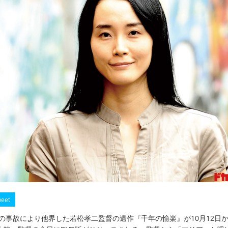
eet
慮の事故により他界した若松孝二監督の遺作『千年の愉楽』が10月12日