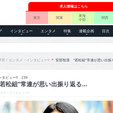
求人情報はこちら
東海
東京
関東
関西
中部
ア
インタビュー
エンタメ
特集
連載企画
目次
早耳！エンタメ・インタビュー!!
安部智凛 “若松組”常連が思い出振
ビュー!! 239
“若松組”常連が思い出振り返る…
タメ・インタビュー!!