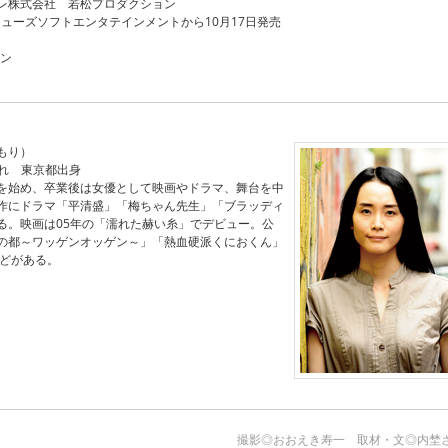
レ株式会社 若松プロダクション
でアミューズソフトエンタテインメントから10月17日発売
ョン
もり）
まれ 東京都出身
を始め、卒業後は女優として映画やドラマ、舞台を中
作にドラマ「平清盛」「梅ちゃん先生」「ブラッディ
る。映画は05年の「濡れた赫い糸」でデビュー。公
の都～ワッゲンオッゲン～」「熱血硬派くにおくん」
などがある。
撮影◎おおえき寿一 取材・文◎内埜