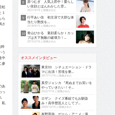
原つむぎ 人気上昇中！愛らし
い笑顔とほんわかした雰...
若松
2021/3/16 に投稿された
と１
行平あい佳 初主演で大胆な体
もら
当たり艶技を…
満さ
2018/9/15 に投稿された
青山ひかる 童顔柔らかＩカッ
プは天下無敵の破壊力！...
2015/2/16 に投稿された
純粋
いう
途中
オススメインタビュー
に参
東京03 シチュエーション・ドラ
マに出演！苦境を乗...
2017/11/16 に投稿された
真空ジェシカ 『死ぬまでお笑いを
のあ
やっていきたい！そ...
わっ
2022/7/16 に投稿された
れ
ロザン クイズ番組でもお馴染
、私
み！高学歴芸人としてブ...
2009/12/16 に投稿された
有野晋哉 ゲーム・アニメ・漫