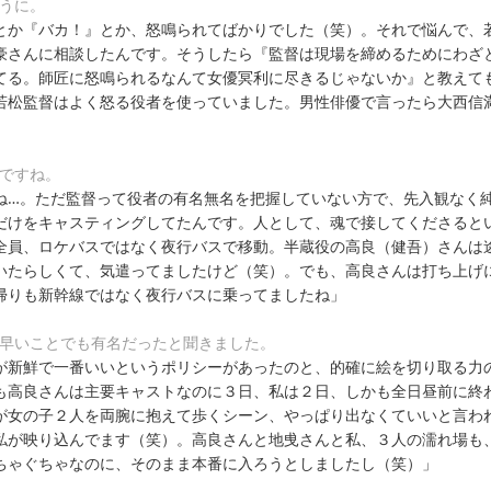
ふうに。
とか『バカ！』とか、怒鳴られてばかりでした（笑）。それで悩んで、
豪さんに相談したんです。そうしたら『監督は現場を締めるためにわざ
てる。師匠に怒鳴られるなんて女優冥利に尽きるじゃないか』と教えて
若松監督はよく怒る役者を使っていました。男性俳優で言ったら大西信
んですね。
ね…。ただ監督って役者の有名無名を把握していない方で、先入観なく
だけをキャスティングしてたんです。人として、魂で接してくださると
全員、ロケバスではなく夜行バスで移動。半蔵役の高良（健吾）さんは
いたらしくて、気遣ってましたけど（笑）。でも、高良さんは打ち上げ
帰りも新幹線ではなく夜行バスに乗ってましたね」
が早いことでも有名だったと聞きました。
が新鮮で一番いいというポリシーがあったのと、的確に絵を切り取る力
も高良さんは主要キャストなのに３日、私は２日、しかも全日昼前に終
が女の子２人を両腕に抱えて歩くシーン、やっぱり出なくていいと言わ
私が映り込んでます（笑）。高良さんと地曵さんと私、３人の濡れ場も
ちゃぐちゃなのに、そのまま本番に入ろうとしましたし（笑）」