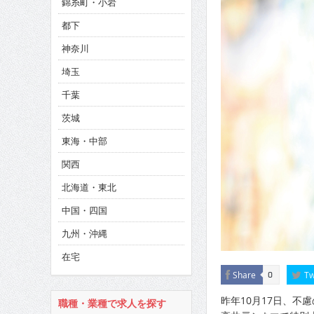
錦糸町・小岩
CINEMA×STYLE 286号
都下
CINEMA×STYLE 285号
神奈川
CINEMA×STYLE 294号
埼玉
千葉
茨城
東海・中部
関西
北海道・東北
中国・四国
九州・沖縄
在宅
Share
Tw
0
昨年10月17日、不
職種・業種で求人を探す