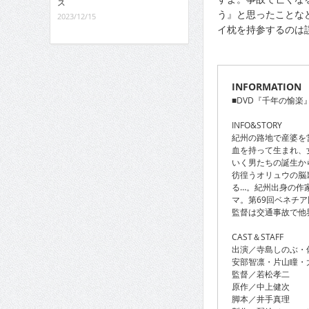
ス
う』と思ったことな
2023/12/15
イ枕を持参するのは
INFORMATION
■DVD『千年の愉楽
INFO&STORY
紀州の路地で産婆を
血を持って生まれ、
いく男たちの誕生か
彷徨うオリュウの脳
る…。紀州出身の作
マ。第69回ベネチ
監督は交通事故で他
CAST＆STAFF
出演／寺島しのぶ・
安部智凛・片山瞳・
監督／若松孝二
原作／中上健次
脚本／井手真理