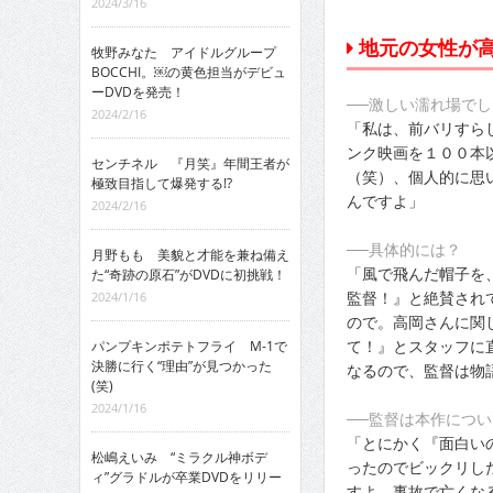
2024/3/16
地元の女性が
牧野みなた アイドルグループ
BOCCHI。￼の黄色担当がデビュ
ーDVDを発売！
──激しい濡れ場で
2024/2/16
「私は、前バリすら
ンク映画を１００本
センチネル 『月笑』年間王者が
（笑）、個人的に思
極致目指して爆発する!?
んですよ」
2024/2/16
──具体的には？
月野もも 美貌と才能を兼ね備え
「風で飛んだ帽子を
た“奇跡の原石”がDVDに初挑戦！
監督！』と絶賛され
2024/1/16
ので。高岡さんに関
て！』とスタッフに
パンプキンポテトフライ M-1で
決勝に行く“理由”が見つかった
なるので、監督は物
(笑)
2024/1/16
──監督は本作につ
「とにかく『面白い
松嶋えいみ “ミラクル神ボデ
ったのでビックリし
ィ”グラドルが卒業DVDをリリー
すよ。事故で亡くな