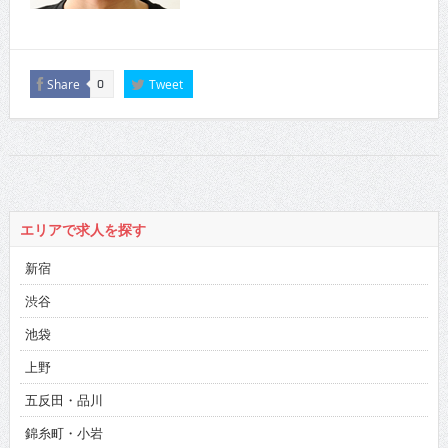
Share
Tweet
0
エリアで求人を探す
新宿
渋谷
池袋
上野
五反田・品川
錦糸町・小岩