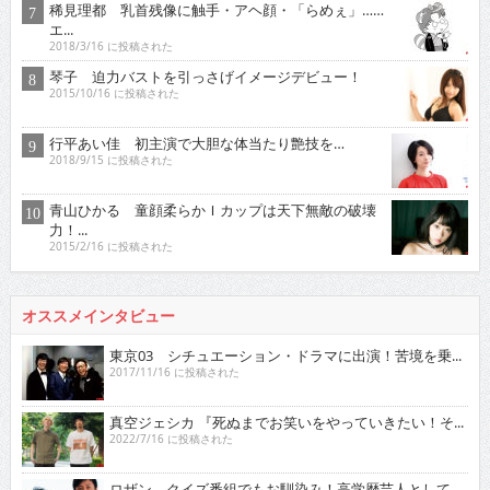
稀見理都 乳首残像に触手・アヘ顔・「らめぇ」……
エ...
2018/3/16 に投稿された
琴子 迫力バストを引っさげイメージデビュー！
2015/10/16 に投稿された
行平あい佳 初主演で大胆な体当たり艶技を…
2018/9/15 に投稿された
青山ひかる 童顔柔らかＩカップは天下無敵の破壊
力！...
2015/2/16 に投稿された
オススメインタビュー
東京03 シチュエーション・ドラマに出演！苦境を乗...
2017/11/16 に投稿された
真空ジェシカ 『死ぬまでお笑いをやっていきたい！そ...
2022/7/16 に投稿された
ロザン クイズ番組でもお馴染み！高学歴芸人として