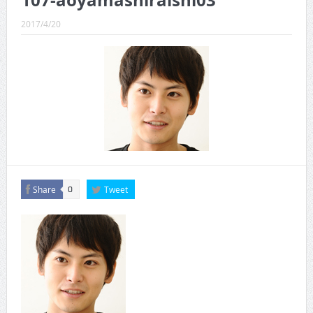
107-aoyamashiraishi03
CINEMA×STYLE 289号
2017/4/20
CINEMA×STYLE 288号
CINEMA×STYLE 287号
CINEMA×STYLE 286号
CINEMA×STYLE 285号
CINEMA×STYLE 294号
Share
Tweet
0