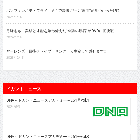
パンプキンポテトフライ M-1で決勝に行く“理由”が見つかった(笑)
2024/1/16
月野もも 美貌と才能を兼ね備えた“奇跡の原石”がDVDに初挑戦！
2024/1/16
ヤーレンズ 目指せライブ・キング！人生変えて魅せます!!
2023/12/15
ドカントニュース
DNA～ドカントニュースアカデミー～261号vol.4
2024/6/3
DNA～ドカントニュースアカデミー～261号vol.3