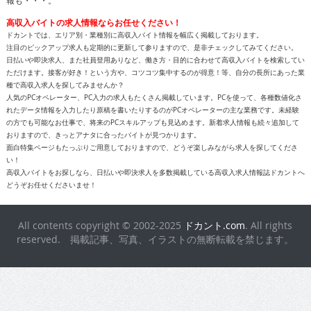
高収入バイトの求人情報ならお任せください！
ドカントでは、エリア別・業種別に高収入バイト情報を幅広く掲載しております。
注目のピックアップ求人も定期的に更新して参りますので、是非チェックしてみてください。
日払いや即決求人、また社員登用ありなど、働き方・目的に合わせて高収入バイトを検索してい
ただけます。接客が好き！という方や、コツコツ集中するのが得意！等、自分の長所にあった業
種で高収入求人を探してみませんか？
人気のPCオペレーター、PC入力の求人もたくさん掲載しています。PCを使って、各種数値化さ
れたデータ情報を入力したり原稿を書いたりするのがPCオペレーターの主な業務です。未経験
の方でも可能なお仕事で、将来のPCスキルアップも見込めます。新着求人情報も続々追加して
おりますので、きっとアナタに合ったバイトが見つかります。
面白特集ページもたっぷりご用意しておりますので、どうぞ楽しみながら求人を探してくださ
い！
高収入バイトをお探しなら、日払いや即決求人を多数掲載している高収入求人情報誌ドカントへ
どうぞお任せくださいませ！
All contents copyright © 2002-2025
ドカント.com
. All rights
reserved. 掲載記事、写真、イラストの無断転載を禁じます。