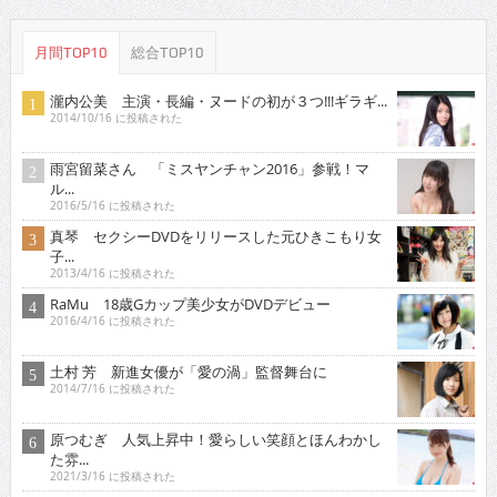
月間TOP10
総合TOP10
瀧内公美 主演・長編・ヌードの初が３つ!!!ギラギ...
2014/10/16 に投稿された
雨宮留菜さん 「ミスヤンチャン2016」参戦！マ
ル...
2016/5/16 に投稿された
真琴 セクシーDVDをリリースした元ひきこもり女
子...
2013/4/16 に投稿された
RaMu 18歳Gカップ美少女がDVDデビュー
2016/4/16 に投稿された
土村 芳 新進女優が「愛の渦」監督舞台に
2014/7/16 に投稿された
原つむぎ 人気上昇中！愛らしい笑顔とほんわかし
た雰...
2021/3/16 に投稿された