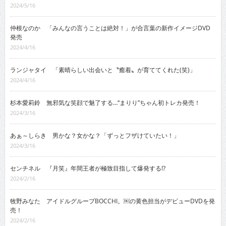
2024/5/16
仲根なのか 「みんなの言うことは絶対！」が合言葉の新作イメージDVD
発売
2024/4/16
ランジャタイ 「素晴らしい出会いと〝癒着〟が育ててくれた(笑)」
2024/4/16
杉本愛莉鈴 無邪気な笑顔で魅了する…“まりり”ちゃん初トレカ発売！
2024/3/16
あぁ～しらき 男かな？女かな？「ずっとフザけていたい！」
2024/3/16
センチネル 『月笑』年間王者が極致目指して爆発する!?
2024/2/16
牧野みなた アイドルグループBOCCHI。￼の黄色担当がデビューDVDを発
売！
2024/2/16