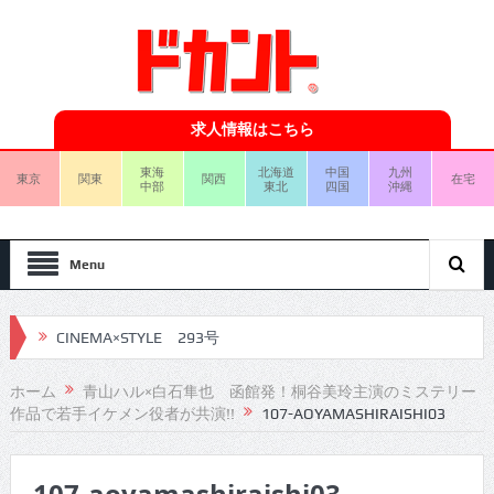
求人情報はこちら
東海
北海道
中国
九州
東京
関東
関西
在宅
中部
東北
四国
沖縄
Menu
CINEMA×STYLE 293号
CINEMA×STYLE 292号
ホーム
青山ハル×白石隼也 函館発！桐谷美玲主演のミステリー
作品で若手イケメン役者が共演!!
107-AOYAMASHIRAISHI03
CINEMA×STYLE 291号
CINEMA×STYLE 290号