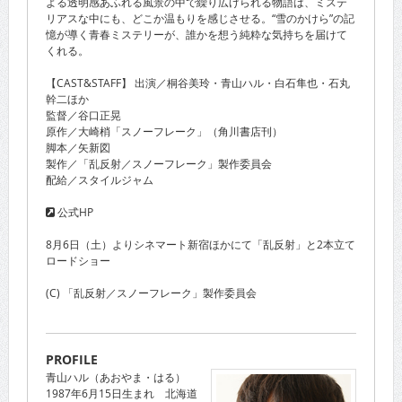
よる透明感あふれる風景の中で繰り広げられる物語は、ミステ
リアスな中にも、どこか温もりを感じさせる。“雪のかけら”の記
憶が導く青春ミステリーが、誰かを想う純粋な気持ちを届けて
くれる。
【CAST&STAFF】 出演／桐谷美玲・青山ハル・白石隼也・石丸
幹二ほか
監督／谷口正晃
原作／大崎梢「スノーフレーク」（角川書店刊）
脚本／矢新図
製作／「乱反射／スノーフレーク」製作委員会
配給／スタイルジャム
公式HP
8月6日（土）よりシネマート新宿ほかにて「乱反射」と2本立て
ロードショー
(C) 「乱反射／スノーフレーク」製作委員会
PROFILE
青山ハル（あおやま・はる）
1987年6月15日生まれ 北海道