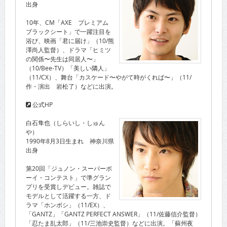
出身
10年、CM「AXE プレミアム
ブラックシート」で一躍注目を
浴び、映画「君に届け」（10/熊
澤尚人監督）、ドラマ「ヒミツ
の関係〜先生は同居人〜」
（10/Bee-TV）「美しい隣人」
（11/CX）、舞台「カスケード〜やがて時がくれば〜」（11/
作・演出 岩松了）などに出演。
公式HP
白石隼也（しらいし・しゅん
や）
1990年8月3日生まれ 神奈川県
出身
第20回「ジュノン・スーパーボ
ーイ・コンテスト」で準グラン
プリを受賞しデビュー。雑誌で
モデルとして活躍する一方、ド
ラマ「ホンボシ」（11/EX）、
「GANTZ」「GANTZ PERFECT ANSWER」（11/佐藤信介監督）
「忍たま乱太郎」（11/三池崇史監督）などに出演。「蘇州夜