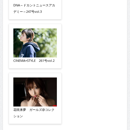
DNA～ドカントニュースアカ
デミー～247号vol.3
CINEMA×STYLE 261号vol.2
花咲来夢 ガールズ@コレク
ション