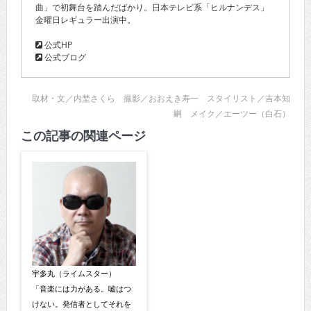
曲」で初舞台を踏んだばかり。日本テレビ系「ヒルナンデス」
金曜日レギュラー出演中。
公式HP
公式ブログ
取材・文／内埜さくら 撮影／おおえき寿一 スタイリスト／吉本知
嗣 メイク／エーツー（白石）
この記事の関連ページ
宇多丸（ライムスター）
「音楽には力がある。嘘はつ
けない。発信者としてそれを