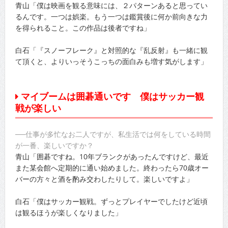
青山「僕は映画を観る意味には、２パターンあると思ってい
るんです。一つは娯楽。もう一つは鑑賞後に何か前向きな力
を得られること。この作品は後者ですね」
白石「『スノーフレーク』と対照的な『乱反射』も一緒に観
て頂くと、よりいっそうこっちの面白みも増す気がします」
マイブームは囲碁通いです 僕はサッカー観
戦が楽しい
──仕事が多忙なお二人ですが、私生活では何をしている時間
が一番、楽しいですか？
青山「囲碁ですね。10年ブランクがあったんですけど、最近
また某会館へ定期的に通い始めました。終わったら70歳オー
バーの方々と酒を酌み交わしたりして。楽しいですよ」
白石「僕はサッカー観戦。ずっとプレイヤーでしたけど近頃
は観るほうが楽しくなりました」