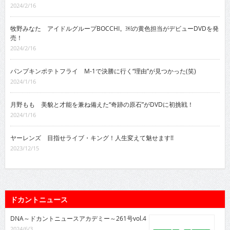
2024/2/16
牧野みなた アイドルグループBOCCHI。￼の黄色担当がデビューDVDを発
売！
2024/2/16
パンプキンポテトフライ M-1で決勝に行く“理由”が見つかった(笑)
2024/1/16
月野もも 美貌と才能を兼ね備えた“奇跡の原石”がDVDに初挑戦！
2024/1/16
ヤーレンズ 目指せライブ・キング！人生変えて魅せます!!
2023/12/15
ドカントニュース
DNA～ドカントニュースアカデミー～261号vol.4
2024/6/3