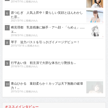
2014/7/16 に投稿された
原つむぎ 人気上昇中！愛らしい笑顔とほんわかし
た雰...
2021/3/16 に投稿された
稀見理都 乳首残像に触手・アヘ顔・「らめぇ」……
エ...
2018/3/16 に投稿された
琴子 迫力バストを引っさげイメージデビュー！
2015/10/16 に投稿された
行平あい佳 初主演で大胆な体当たり艶技を…
2018/9/15 に投稿された
青山ひかる 童顔柔らかＩカップは天下無敵の破壊
力！...
2015/2/16 に投稿された
オススメインタビュー
東京03 シチュエーション・ドラマに出演！苦境を乗...
2017/11/16 に投稿された