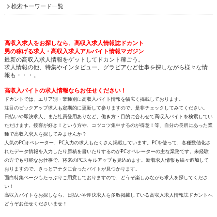
高収入求人をお探しなら、高収入求人情報誌ドカント
男の稼げる求人・高収入求人アルバイト情報マガジン
最新の高収入求人情報をゲットしてドカント稼ごう。
求人情報の他、特集やインタビュー、グラビアなど仕事を探しながら様々な情
報も・・・。
高収入バイトの求人情報ならお任せください！
ドカントでは、エリア別・業種別に高収入バイト情報を幅広く掲載しております。
注目のピックアップ求人も定期的に更新して参りますので、是非チェックしてみてください。
日払いや即決求人、また社員登用ありなど、働き方・目的に合わせて高収入バイトを検索してい
ただけます。接客が好き！という方や、コツコツ集中するのが得意！等、自分の長所にあった業
種で高収入求人を探してみませんか？
人気のPCオペレーター、PC入力の求人もたくさん掲載しています。PCを使って、各種数値化さ
れたデータ情報を入力したり原稿を書いたりするのがPCオペレーターの主な業務です。未経験
の方でも可能なお仕事で、将来のPCスキルアップも見込めます。新着求人情報も続々追加して
おりますので、きっとアナタに合ったバイトが見つかります。
面白特集ページもたっぷりご用意しておりますので、どうぞ楽しみながら求人を探してくださ
い！
高収入バイトをお探しなら、日払いや即決求人を多数掲載している高収入求人情報誌ドカントへ
どうぞお任せくださいませ！
All contents copyright © 2002-2025
ドカント.com
. All rights