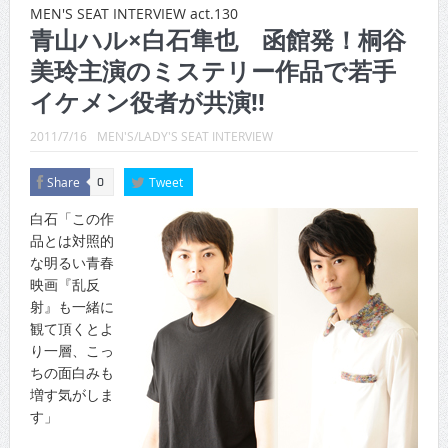
CINEMA×STYLE 289号
MEN'S SEAT INTERVIEW act.130
青山ハル×白石隼也 函館発！桐谷
CINEMA×STYLE 288号
美玲主演のミステリー作品で若手
CINEMA×STYLE 287号
イケメン役者が共演!!
CINEMA×STYLE 286号
2011/7/16
MEN'S/LADY'S SEAT INTERVIEW
CINEMA×STYLE 285号
Share
Tweet
0
CINEMA×STYLE 294号
白石「この作
品とは対照的
な明るい青春
映画『乱反
射』も一緒に
観て頂くとよ
り一層、こっ
ちの面白みも
増す気がしま
す」