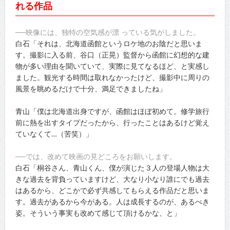
れる作品
──映像には、独特の空気感が漂 っている気がしました。
白石「それは、北海道函館というロケ地のお陰だと思いま
す。撮影に入る前、谷口（正晃）監督から函館に幻想的な建
物が多い理由を聞いていて、実際に見てなるほど、と実感し
ました。観光する時間は取れなかったけど、撮影中に周りの
風景を眺めるだけで十分、満足できましたね」
青山「僕は北海道出身ですが、函館はほぼ初めて。修学旅行
前に熱を出すタイプだったから、行ったことはあるけど覚え
ていなくて…（苦笑）」
──では、改めて映画の見どころをお願いします。
白石「桐谷さん、青山くん、僕が演じた３人の登場人物は大
きな過去を背負っていますけど、大なり小なり誰にでも過去
はあるから、どこかで必ず共感してもらえる作品だと思いま
す。過去があるから今がある。人は成長するのが、あるべき
姿。そういう事実も改めて感じて頂けるかな、と」