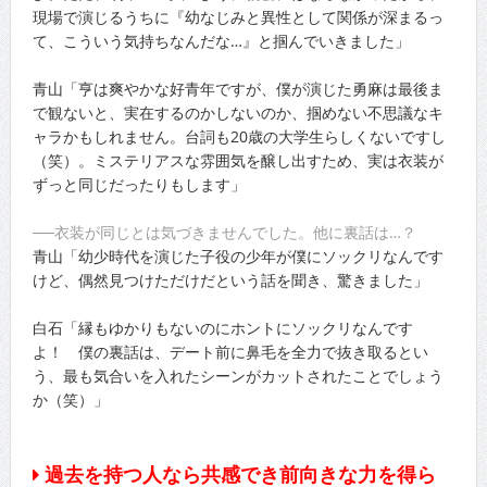
現場で演じるうちに『幼なじみと異性として関係が深まるっ
て、こういう気持ちなんだな…』と掴んでいきました」
青山「亨は爽やかな好青年ですが、僕が演じた勇麻は最後ま
で観ないと、実在するのかしないのか、掴めない不思議なキ
ャラかもしれません。台詞も20歳の大学生らしくないですし
（笑）。ミステリアスな雰囲気を醸し出すため、実は衣装が
ずっと同じだったりもします」
──衣装が同じとは気づきませんでした。他に裏話は…？
青山「幼少時代を演じた子役の少年が僕にソックリなんです
けど、偶然見つけただけだという話を聞き、驚きました」
白石「縁もゆかりもないのにホントにソックリなんです
よ！ 僕の裏話は、デート前に鼻毛を全力で抜き取るとい
う、最も気合いを入れたシーンがカットされたことでしょう
か（笑）」
過去を持つ人なら共感でき前向きな力を得ら