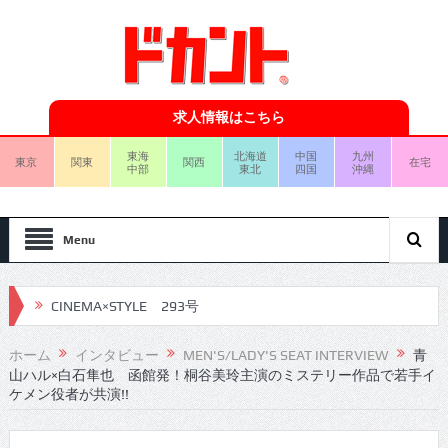
求人情報はこちら
東海
北海道
中国
九州
東京
関東
関西
在宅
中部
東北
四国
沖縄
Menu
CINEMA×STYLE 293号
CINEMA×STYLE 292号
ホーム
インタビュー
MEN'S/LADY'S SEAT INTERVIEW
青
山ハル×白石隼也 函館発！桐谷美玲主演のミステリー作品で若手イ
CINEMA×STYLE 291号
ケメン役者が共演!!
CINEMA×STYLE 290号