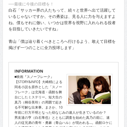
──最後に今後の目標を！
白石「サッカー界の人たちって、続々と世界へ出て活躍して
いるじゃないですか。その勇姿は、見る人に力を与えますよ
ね。僕もそれに倣い、いつかは世界を視野に入れられる役者
を目指していきたいですね」
青山「僕は辿り着くべきところへ行けるよう、敢えて目標を
掲げず一つのことに全力投球します」
INFORMATION
■映画『スノーフレーク』
【STORY&INFO】大崎梢による
同名小説を原作とした「スノー
フレーク」は北海道・函館を舞
台にしたミステリー。短大生の
真乃（桐谷美玲）の周囲で起き
る不可解な出来事。まさか、10
年前に行方不明となった幼なじみの速人が生きているのか？
男友達の亨（白石隼也）とともに調査を始めた真乃の前に、速
人の従兄弟の青年・勇麻（青山ハル）が現われる…。函館ロケに