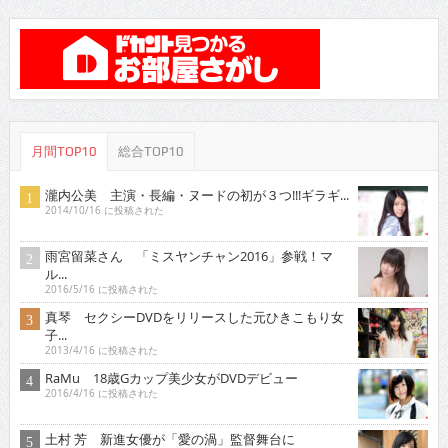
月間TOP10
総合TOP10
瀧内公美 主演・長編・ヌードの初が３つ!!!ギラギ...
2014/10/16 に投稿された
雨宮留菜さん 「ミスヤンチャン2016」参戦！マ
ル...
2016/5/16 に投稿された
真琴 セクシーDVDをリリースした元ひきこもり女
子...
2013/4/16 に投稿された
RaMu 18歳Gカップ美少女がDVDデビュー
2016/4/16 に投稿された
土村 芳 新進女優が「愛の渦」監督舞台に