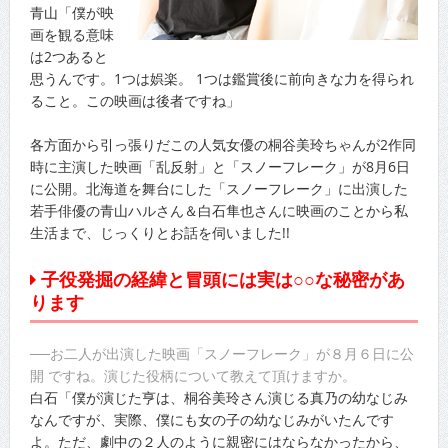
青山「僕が映
画を観る意味
は2つあると
思うんです。1つは娯楽。 1つは鑑賞後に前向きな力を得られ
ること。この映画は後者ですね」
各方面から引っ張りだこの人気女優の桐谷美玲ちゃんが2作同
時に主演した映画「乱反射」と「スノーフレーク」が8月6日
に公開。北海道を舞台にした「スノーフレーク」に出演した
若手俳優の青山ハルさん＆白石隼也さんに映画のことから私
生活まで、じっくりとお話を伺いました!!
子役発掘の経緯と冒頭には実は○○な秘密があ
ります
──お二人が出演した映画「スノーフレーク」が８月６日に公
開 ですね。演じた役柄について教えて頂けますか。
白石「僕が演じた亨は、桐谷美玲さん演じる真乃の幼なじみ
なんですが、実際、僕にも女の子の幼なじみがいたんです
よ。ただ、劇中の２人のように親密にはならなかったから、