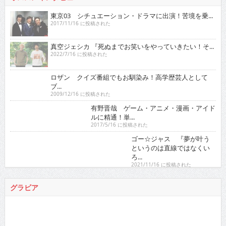
真空ジェシカ 『死ぬまでお笑いをやっていきたい！そ...
2022/7/16 に投稿された
ロザン クイズ番組でもお馴染み！高学歴芸人として
ブ...
2009/12/16 に投稿された
有野晋哉 ゲーム・アニメ・漫画・アイドルに精通！
単...
2017/5/16 に投稿された
ゴー☆ジャス 『夢が叶うというのは直線ではなくい
ろ...
2021/11/16 に投稿された
グラビア