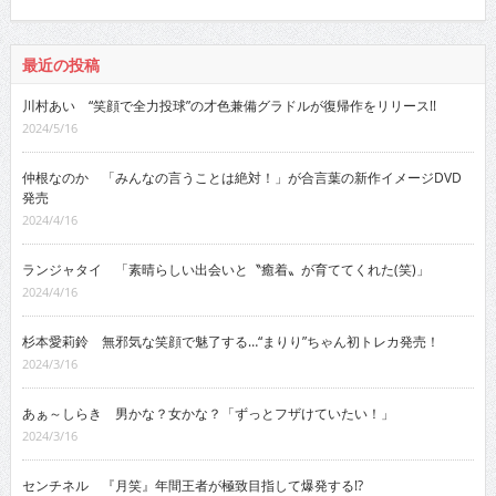
最近の投稿
川村あい “笑顔で全力投球”の才色兼備グラドルが復帰作をリリース!!
2024/5/16
仲根なのか 「みんなの言うことは絶対！」が合言葉の新作イメージDVD
発売
2024/4/16
ランジャタイ 「素晴らしい出会いと〝癒着〟が育ててくれた(笑)」
2024/4/16
杉本愛莉鈴 無邪気な笑顔で魅了する…“まりり”ちゃん初トレカ発売！
2024/3/16
あぁ～しらき 男かな？女かな？「ずっとフザけていたい！」
2024/3/16
センチネル 『月笑』年間王者が極致目指して爆発する!?