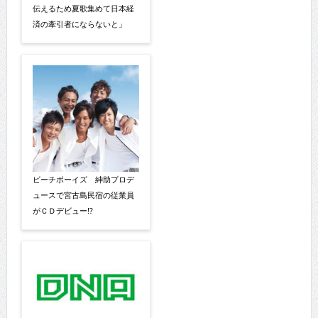
伝えるため夏歌集めて日本経
済の牽引者にならないと」
ビーチボーイズ 紳助プロデ
ュースで宮古島民宿の従業員
がＣＤデビュー!?