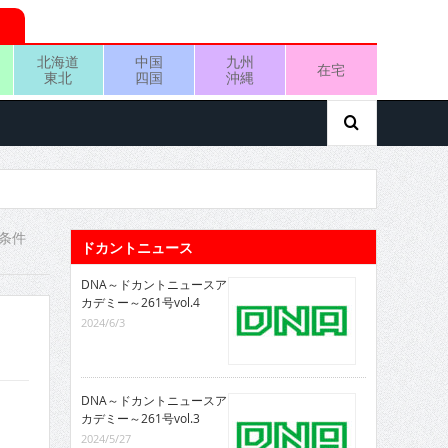
北海道
中国
九州
在宅
東北
四国
沖縄
条件
ドカントニュース
DNA～ドカントニュースア
カデミー～261号vol.4
2024/6/3
DNA～ドカントニュースア
カデミー～261号vol.3
2024/5/27