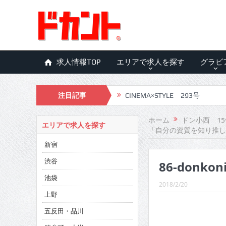
求人情報TOP
エリアで求人を探す
グラビ
注目記事
CINEMA×STYLE 293号
CINEMA×STYLE 292号
ホーム
ドン小西 1
エリアで求人を探す
「自分の資質を知り推し
CINEMA×STYLE 291号
新宿
CINEMA×STYLE 290号
渋谷
86-donkoni
CINEMA×STYLE 289号
池袋
2018/2/20
CINEMA×STYLE 288号
上野
五反田・品川
CINEMA×STYLE 287号