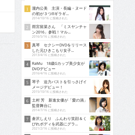
瀧内公美 主演・長編・ヌード
の初が３つ!!!ギラギ...
2014/10/16 に投稿された
雨宮留菜さん 「ミスヤンチャ
ン2016」参戦！マル...
2016/5/16 に投稿された
真琴 セクシーDVDをリリース
した元ひきこもり女子...
2013/4/16 に投稿された
RaMu 18歳Gカップ美少女が
DVDデビュー
2016/4/16 に投稿された
琴子 迫力バストを引っさげイ
メージデビュー！
2015/10/16 に投稿された
土村 芳 新進女優が「愛の渦」
監督舞台に
2014/7/16 に投稿された
倉沢しえり ふんわり笑顔＆く
びれボディを武器にグラ...
2021/2/16 に投稿された