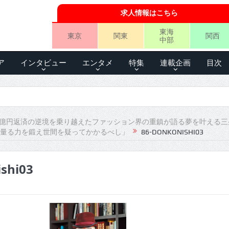
求人情報はこちら
東海
東京
関東
関西
中部
ア
インタビュー
エンタメ
特集
連載企画
目次
5億円返済の逆境を乗り越えたファッション界の重鎮が語る夢を叶える三
量る力を鍛え世間を疑ってかかるべし」
86-DONKONISHI03
shi03