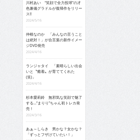
川村あい “笑顔で全力投球”の才
色兼備グラドルが復帰作をリリー
ス!!
2024/5/16
仲根なのか 「みんなの言うこと
は絶対！」が合言葉の新作イメー
ジDVD発売
2024/4/16
ランジャタイ 「素晴らしい出会
いと〝癒着〟が育ててくれた
(笑)」
2024/4/16
杉本愛莉鈴 無邪気な笑顔で魅了
する…“まりり”ちゃん初トレカ発
売！
2024/3/16
あぁ～しらき 男かな？女かな？
「ずっとフザけていたい！」