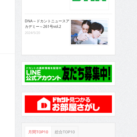
DNA～ドカントニュースア
カデミー～261号vol.2
2024/5/20
月間TOP10
総合TOP10