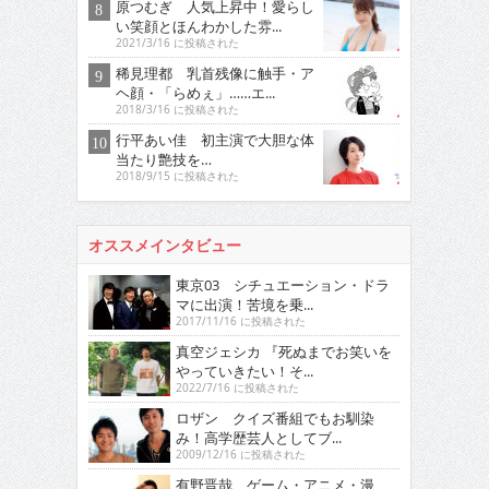
原つむぎ 人気上昇中！愛らし
い笑顔とほんわかした雰...
2021/3/16 に投稿された
稀見理都 乳首残像に触手・ア
ヘ顔・「らめぇ」……エ...
2018/3/16 に投稿された
行平あい佳 初主演で大胆な体
当たり艶技を…
2018/9/15 に投稿された
オススメインタビュー
東京03 シチュエーション・ドラ
マに出演！苦境を乗...
2017/11/16 に投稿された
真空ジェシカ 『死ぬまでお笑いを
やっていきたい！そ...
2022/7/16 に投稿された
ロザン クイズ番組でもお馴染
み！高学歴芸人としてブ...
2009/12/16 に投稿された
有野晋哉 ゲーム・アニメ・漫