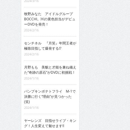
2024/3/16
牧野みなた アイドルグループ
BOCCHI。￼の黄色担当がデビュ
ーDVDを発売！
2024/2/16
センチネル 『月笑』年間王者が
極致目指して爆発する!?
2024/2/16
月野もも 美貌と才能を兼ね備え
た“奇跡の原石”がDVDに初挑戦！
2024/1/16
パンプキンポテトフライ M-1で
決勝に行く“理由”が見つかった
(笑)
2024/1/16
ヤーレンズ 目指せライブ・キン
グ！人生変えて魅せます!!