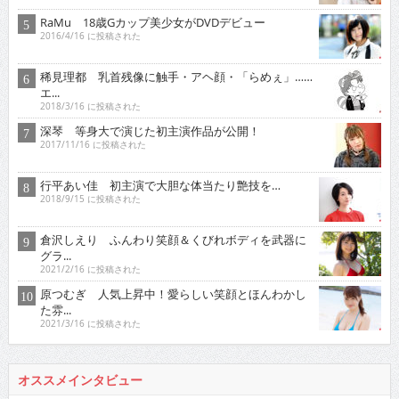
RaMu 18歳Gカップ美少女がDVDデビュー
2016/4/16 に投稿された
稀見理都 乳首残像に触手・アヘ顔・「らめぇ」……
エ...
2018/3/16 に投稿された
深琴 等身大で演じた初主演作品が公開！
2017/11/16 に投稿された
行平あい佳 初主演で大胆な体当たり艶技を…
2018/9/15 に投稿された
倉沢しえり ふんわり笑顔＆くびれボディを武器に
グラ...
2021/2/16 に投稿された
原つむぎ 人気上昇中！愛らしい笑顔とほんわかし
た雰...
2021/3/16 に投稿された
オススメインタビュー