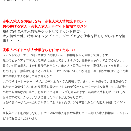
高収入求人をお探しなら、高収入求人情報誌ドカント
男の稼げる求人・高収入求人アルバイト情報マガジン
最新の高収入求人情報をゲットしてドカント稼ごう。
求人情報の他、特集やインタビュー、グラビアなど仕事を探しながら様々な情
報も・・・。
高収入バイトの求人情報ならお任せください！
ドカントでは、エリア別・業種別に高収入バイト情報を幅広く掲載しております。
注目のピックアップ求人も定期的に更新して参りますので、是非チェックしてみてください。
日払いや即決求人、また社員登用ありなど、働き方・目的に合わせて高収入バイトを検索してい
ただけます。接客が好き！という方や、コツコツ集中するのが得意！等、自分の長所にあった業
種で高収入求人を探してみませんか？
人気のPCオペレーター、PC入力の求人もたくさん掲載しています。PCを使って、各種数値化さ
れたデータ情報を入力したり原稿を書いたりするのがPCオペレーターの主な業務です。未経験
の方でも可能なお仕事で、将来のPCスキルアップも見込めます。新着求人情報も続々追加して
おりますので、きっとアナタに合ったバイトが見つかります。
面白特集ページもたっぷりご用意しておりますので、どうぞ楽しみながら求人を探してくださ
い！
高収入バイトをお探しなら、日払いや即決求人を多数掲載している高収入求人情報誌ドカントへ
どうぞお任せくださいませ！