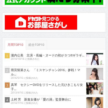
月間TOP10
総合TOP10
瀧内公美 主演・長編・ヌードの初が３つ!!!ギラギ...
2014/10/16 に投稿された
雨宮留菜さん 「ミスヤンチャン2016」参戦！マ
ル...
2016/5/16 に投稿された
真琴 セクシーDVDをリリースした元ひきこもり女
子...
2013/4/16 に投稿された
土村 芳 新進女優が「愛の渦」監督舞台に
2014/7/16 に投稿された