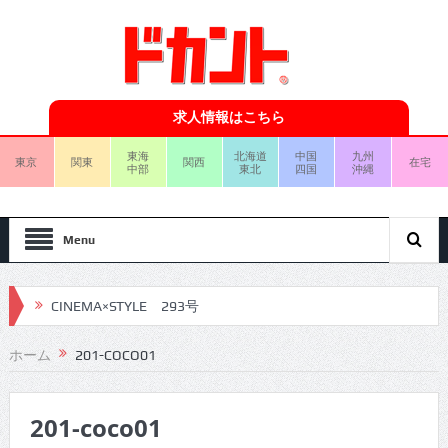
求人情報はこちら
東海
北海道
中国
九州
東京
関東
関西
在宅
中部
東北
四国
沖縄
Menu
CINEMA×STYLE 293号
CINEMA×STYLE 292号
ホーム
201-COCO01
CINEMA×STYLE 291号
201-coco01
CINEMA×STYLE 290号