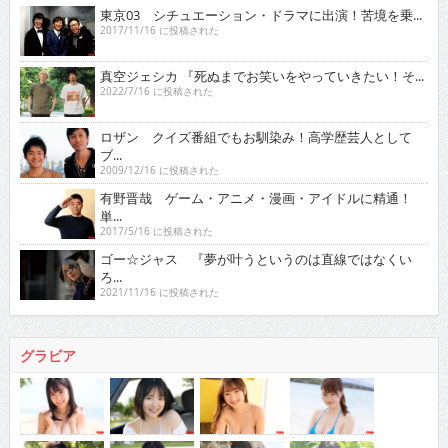
東京03 シチュエーション・ドラマに出演！苦境を乗...
2017/11/16 に投稿された
真空ジェシカ 『死ぬまでお笑いをやっていきたい！そ...
2022/7/16 に投稿された
ロザン クイズ番組でもお馴染み！高学歴芸人として
ブ...
2009/12/16 に投稿された
有野晋哉 ゲーム・アニメ・漫画・アイドルに精通！
単...
2017/5/16 に投稿された
ゴー☆ジャス 『夢が叶うというのは直線ではなくい
ろ...
2021/11/16 に投稿された
グラビア