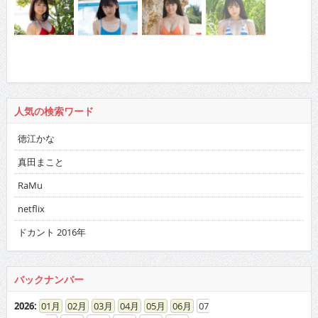
人気の検索ワード
徳江かな
真田まこと
RaMu
netflix
ドカント 2016年
バックナンバー
2026
:
01
02
03
04
05
06
07