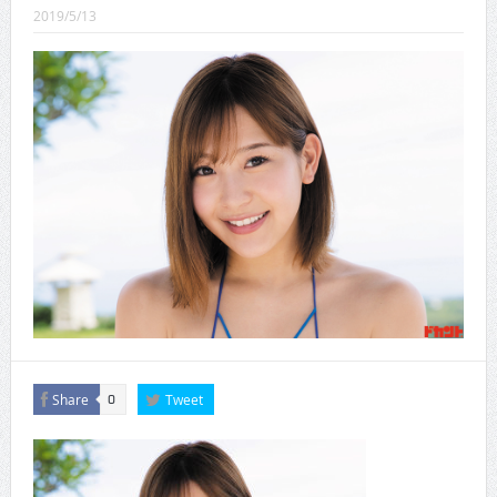
CINEMA×STYLE 289号
2019/5/13
CINEMA×STYLE 288号
CINEMA×STYLE 287号
CINEMA×STYLE 286号
CINEMA×STYLE 285号
CINEMA×STYLE 294号
Share
Tweet
0