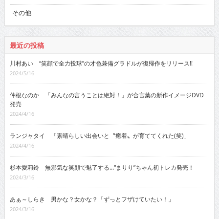
その他
最近の投稿
川村あい “笑顔で全力投球”の才色兼備グラドルが復帰作をリリース!!
2024/5/16
仲根なのか 「みんなの言うことは絶対！」が合言葉の新作イメージDVD
発売
2024/4/16
ランジャタイ 「素晴らしい出会いと〝癒着〟が育ててくれた(笑)」
2024/4/16
杉本愛莉鈴 無邪気な笑顔で魅了する…“まりり”ちゃん初トレカ発売！
2024/3/16
あぁ～しらき 男かな？女かな？「ずっとフザけていたい！」
2024/3/16