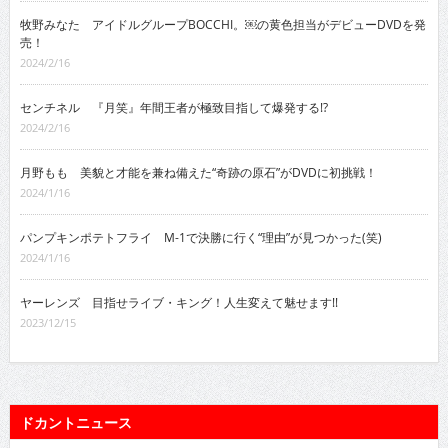
牧野みなた アイドルグループBOCCHI。￼の黄色担当がデビューDVDを発
売！
2024/2/16
センチネル 『月笑』年間王者が極致目指して爆発する!?
2024/2/16
月野もも 美貌と才能を兼ね備えた“奇跡の原石”がDVDに初挑戦！
2024/1/16
パンプキンポテトフライ M-1で決勝に行く“理由”が見つかった(笑)
2024/1/16
ヤーレンズ 目指せライブ・キング！人生変えて魅せます!!
2023/12/15
ドカントニュース