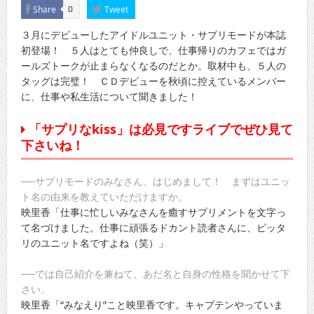
Share
Tweet
0
３月にデビューしたアイドルユニット・サプリモードが本誌
初登場！ ５人はとても仲良しで、仕事帰りのカフェではガ
ールズトークが止まらなくなるのだとか。取材中も、５人の
タッグは完璧！ ＣＤデビューを秋頃に控えているメンバー
に、仕事や私生活について聞きました！
「サプリなkiss」は必見ですライブでぜひ見て
下さいね！
──サプリモードのみなさん、はじめまして！ まずはユニッ
ト名の由来を教えていただけますか。
映里香「仕事に忙しいみなさんを癒すサプリメントを文字っ
て名づけました。仕事に頑張るドカント読者さんに、ピッタ
リのユニット名ですよね（笑）」
──では自己紹介を兼ねて、あだ名と自身の性格を聞かせて下
さい。
映里香「“みなえり”こと映里香です。キャプテンやっていま