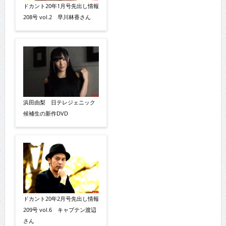
ドカント20年1月号先出し情報
208号 vol.2 早川林香さん
浜田由梨 日テレジェニック
候補生の新作DVD
ドカント20年2月号先出し情報
209号 vol.6 キャプテン渡辺
さん