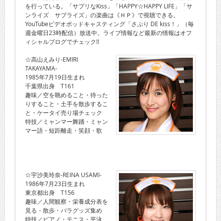
を行っている。「サプリなKiss」「HAPPY☆HAPPY LIFE」「サ
ンライズ サプライズ」の楽曲は《ＨＰ》で視聴できる。
YouTubeビデオポッドキャスティング「さぷり DE kiss！」（毎
週金曜日23時配信）放送中。ライブ情報など最新の情報はオフ
ィシャルブログでチェック!!
☆高山えみり-EMIRI
TAKAYAMA-
1985年7月19日生まれ
千葉県出身 T161
趣味／空を眺めること・待った
りすること・土手を散歩するこ
と・ケータイ売り場チェック
特技／ミャンマー舞踊・ミャン
マー語・短距離走・笑顔・歌
☆宇沙美玲奈-REINA USAMI-
1986年7月23日生まれ
東京都出身 T156
趣味／人間観察・栄養成分表を
見る・散歩・バラグッズ集め
特技／ピアノ・テニス・平泳