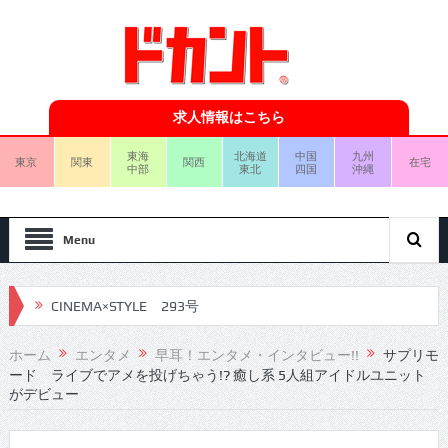
求人情報はこちら
東海
北海道
中国
九州
東京
関東
関西
在宅
中部
東北
四国
沖縄
Menu
CINEMA×STYLE 293号
CINEMA×STYLE 292号
ホーム
エンタメ
早耳！エンタメ・インタビュー!!
サプリモ
CINEMA×STYLE 291号
ード ライブでアメを投げちゃう!? 癒し系 5人組アイドルユニット
がデビュー
CINEMA×STYLE 290号
CINEMA×STYLE 289号