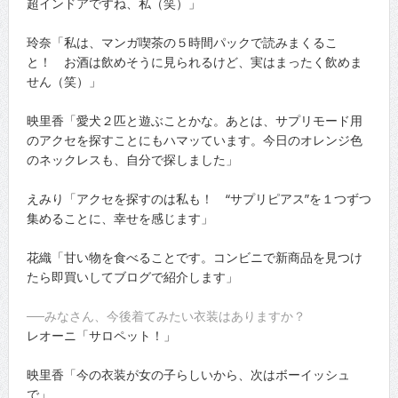
超インドアですね、私（笑）」
玲奈「私は、マンガ喫茶の５時間パックで読みまくるこ
と！ お酒は飲めそうに見られるけど、実はまったく飲めま
せん（笑）」
映里香「愛犬２匹と遊ぶことかな。あとは、サプリモード用
のアクセを探すことにもハマッています。今日のオレンジ色
のネックレスも、自分で探しました」
えみり「アクセを探すのは私も！ “サプリピアス”を１つずつ
集めることに、幸せを感じます」
花織「甘い物を食べることです。コンビニで新商品を見つけ
たら即買いしてブログで紹介します」
──みなさん、今後着てみたい衣装はありますか？
レオーニ「サロペット！」
映里香「今の衣装が女の子らしいから、次はボーイッシュ
で」