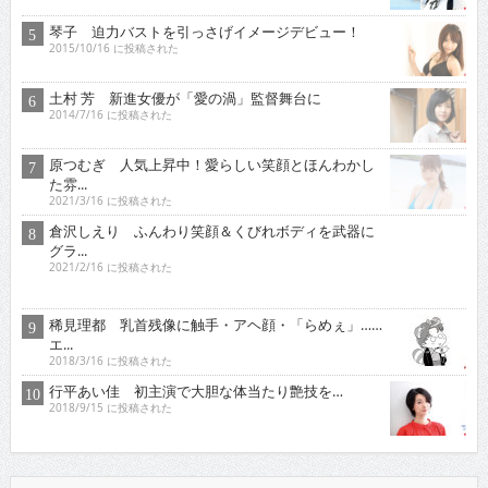
琴子 迫力バストを引っさげイメージデビュー！
2015/10/16 に投稿された
土村 芳 新進女優が「愛の渦」監督舞台に
2014/7/16 に投稿された
原つむぎ 人気上昇中！愛らしい笑顔とほんわかし
た雰...
2021/3/16 に投稿された
倉沢しえり ふんわり笑顔＆くびれボディを武器に
グラ...
2021/2/16 に投稿された
稀見理都 乳首残像に触手・アヘ顔・「らめぇ」……
エ...
2018/3/16 に投稿された
行平あい佳 初主演で大胆な体当たり艶技を…
2018/9/15 に投稿された
オススメインタビュー