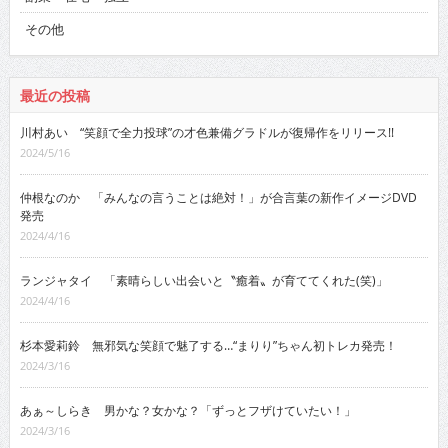
その他
最近の投稿
川村あい “笑顔で全力投球”の才色兼備グラドルが復帰作をリリース!!
2024/5/16
仲根なのか 「みんなの言うことは絶対！」が合言葉の新作イメージDVD
発売
2024/4/16
ランジャタイ 「素晴らしい出会いと〝癒着〟が育ててくれた(笑)」
2024/4/16
杉本愛莉鈴 無邪気な笑顔で魅了する…“まりり”ちゃん初トレカ発売！
2024/3/16
あぁ～しらき 男かな？女かな？「ずっとフザけていたい！」
2024/3/16