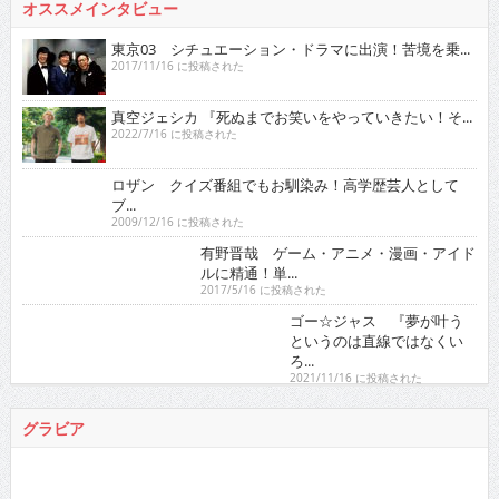
東京03 シチュエーション・ドラマに出演！苦境を乗...
2017/11/16 に投稿された
真空ジェシカ 『死ぬまでお笑いをやっていきたい！そ...
2022/7/16 に投稿された
ロザン クイズ番組でもお馴染み！高学歴芸人として
ブ...
2009/12/16 に投稿された
有野晋哉 ゲーム・アニメ・漫画・アイドルに精通！
単...
2017/5/16 に投稿された
ゴー☆ジャス 『夢が叶うというのは直線ではなくい
ろ...
2021/11/16 に投稿された
グラビア