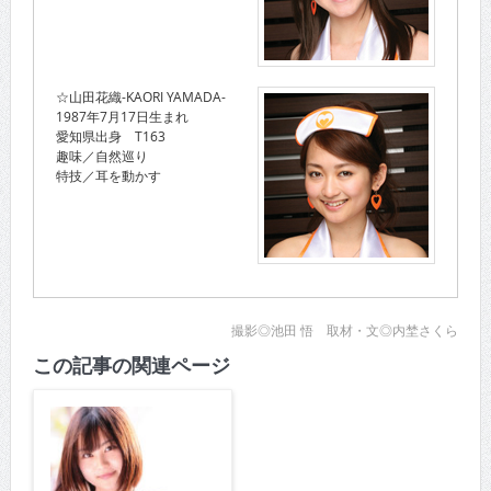
☆山田花織-KAORI YAMADA-
1987年7月17日生まれ
愛知県出身 T163
趣味／自然巡り
特技／耳を動かす
撮影◎池田 悟 取材・文◎内埜さくら
この記事の関連ページ