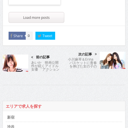
Load more posts
Share
Tweet
0
次の記事
前の記事
小川麻琴＆Erina
あいか 映画公開
バスケットに青春
作が続くアイドル
を捧げた女の子の
女優 「アクション
舞台共演で意気投
シーンが見どころ
合！仲良し対談が
です!!」
実現
エリアで求人を探す
新宿
渋谷