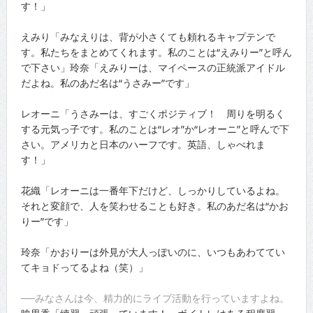
す！」
えみり「みなえりは、背が小さくても頼れるキャプテンで
す。私たちをまとめてくれます。私のことは“えみりー”と呼ん
で下さい」玲奈「えみりーは、マイペースの正統派アイドル
だよね。私のあだ名は“うさみー”です」
レオーニ「うさみーは、すごくポジティブ！ 周りを明るく
する元気っ子です。私のことは“レオ”か“レオーニ”と呼んで下
さい。アメリカと日本のハーフです。英語、しゃべれま
す！」
花織「レオーニは一番年下だけど、しっかりしているよね。
それと変顔で、人を笑わせることも好き。私のあだ名は“かお
りー”です」
玲奈「かおりーは外見が大人っぽいのに、いつもあわててい
てキョドってるよね（笑）」
──みなさんは今、精力的にライブ活動を行っていますよね。