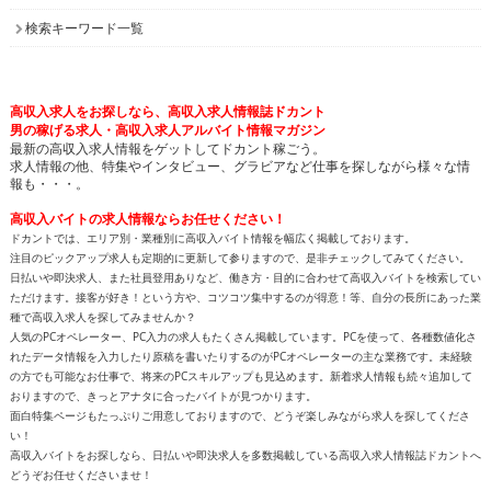
検索キーワード一覧
高収入求人をお探しなら、高収入求人情報誌ドカント
男の稼げる求人・高収入求人アルバイト情報マガジン
最新の高収入求人情報をゲットしてドカント稼ごう。
求人情報の他、特集やインタビュー、グラビアなど仕事を探しながら様々な情
報も・・・。
高収入バイトの求人情報ならお任せください！
ドカントでは、エリア別・業種別に高収入バイト情報を幅広く掲載しております。
注目のピックアップ求人も定期的に更新して参りますので、是非チェックしてみてください。
日払いや即決求人、また社員登用ありなど、働き方・目的に合わせて高収入バイトを検索してい
ただけます。接客が好き！という方や、コツコツ集中するのが得意！等、自分の長所にあった業
種で高収入求人を探してみませんか？
人気のPCオペレーター、PC入力の求人もたくさん掲載しています。PCを使って、各種数値化さ
れたデータ情報を入力したり原稿を書いたりするのがPCオペレーターの主な業務です。未経験
の方でも可能なお仕事で、将来のPCスキルアップも見込めます。新着求人情報も続々追加して
おりますので、きっとアナタに合ったバイトが見つかります。
面白特集ページもたっぷりご用意しておりますので、どうぞ楽しみながら求人を探してくださ
い！
高収入バイトをお探しなら、日払いや即決求人を多数掲載している高収入求人情報誌ドカントへ
どうぞお任せくださいませ！