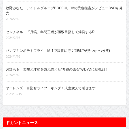
牧野みなた アイドルグループBOCCHI。￼の黄色担当がデビューDVDを発
売！
2024/2/16
センチネル 『月笑』年間王者が極致目指して爆発する!?
2024/2/16
パンプキンポテトフライ M-1で決勝に行く“理由”が見つかった(笑)
2024/1/16
月野もも 美貌と才能を兼ね備えた“奇跡の原石”がDVDに初挑戦！
2024/1/16
ヤーレンズ 目指せライブ・キング！人生変えて魅せます!!
2023/12/15
ドカントニュース