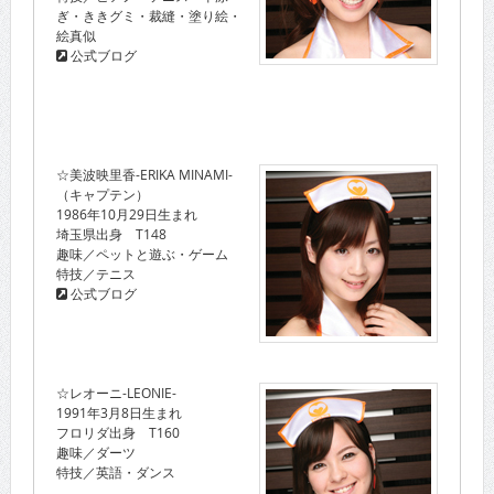
ぎ・ききグミ・裁縫・塗り絵・
絵真似
公式ブログ
☆美波映里香-ERIKA MINAMI-
（キャプテン）
1986年10月29日生まれ
埼玉県出身 T148
趣味／ペットと遊ぶ・ゲーム
特技／テニス
公式ブログ
☆レオーニ-LEONIE-
1991年3月8日生まれ
フロリダ出身 T160
趣味／ダーツ
特技／英語・ダンス