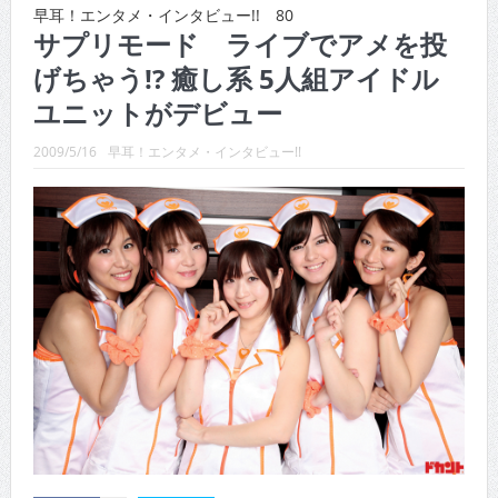
早耳！エンタメ・インタビュー!! 80
CINEMA×STYLE 288号
サプリモード ライブでアメを投
CINEMA×STYLE 287号
げちゃう!? 癒し系 5人組アイドル
ユニットがデビュー
CINEMA×STYLE 286号
2009/5/16
早耳！エンタメ・インタビュー!!
CINEMA×STYLE 285号
CINEMA×STYLE 294号