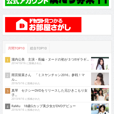
月間TOP10
総合TOP10
瀧内公美 主演・長編・ヌードの初が３つ!!!ギラギ...
2014/10/16 に投稿された
雨宮留菜さん 「ミスヤンチャン2016」参戦！マ
ル...
2016/5/16 に投稿された
真琴 セクシーDVDをリリースした元ひきこもり女
子...
2013/4/16 に投稿された
RaMu 18歳Gカップ美少女がDVDデビュー
2016/4/16 に投稿された