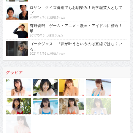
ロザン クイズ番組でもお馴染み！高学歴芸人として
ブ...
2009/12/16 に投稿された
有野晋哉 ゲーム・アニメ・漫画・アイドルに精通！
単...
2017/5/16 に投稿された
ゴー☆ジャス 『夢が叶うというのは直線ではなくい
ろ...
2021/11/16 に投稿された
グラビア