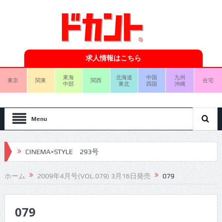
求人情報はこちら
東海
北海道
中国
九州
東京
関東
関西
在宅
中部
東北
四国
沖縄
Menu
CINEMA×STYLE 293号
CINEMA×STYLE 292号
ホーム
2009年4月号(VOL.079) 3月16日発売
079
CINEMA×STYLE 291号
079
CINEMA×STYLE 290号