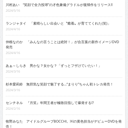
川村あい “笑顔で全力投球”の才色兼備グラドルが復帰作をリリース!!
2024/5/16
ランジャタイ 「素晴らしい出会いと〝癒着〟が育ててくれた(笑)」
2024/4/16
仲根なのか 「みんなの言うことは絶対！」が合言葉の新作イメージDVD
発売
2024/4/16
あぁ～しらき 男かな？女かな？「ずっとフザけていたい！」
2024/3/16
杉本愛莉鈴 無邪気な笑顔で魅了する…“まりり”ちゃん初トレカ発売！
2024/3/16
センチネル 『月笑』年間王者が極致目指して爆発する!?
2024/2/16
牧野みなた アイドルグループBOCCHI。￼の黄色担当がデビューDVDを発
売！