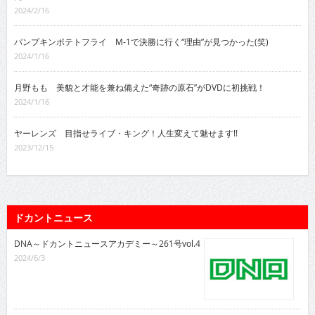
2024/2/16
パンプキンポテトフライ M-1で決勝に行く“理由”が見つかった(笑)
2024/1/16
月野もも 美貌と才能を兼ね備えた“奇跡の原石”がDVDに初挑戦！
2024/1/16
ヤーレンズ 目指せライブ・キング！人生変えて魅せます!!
2023/12/15
ドカントニュース
DNA～ドカントニュースアカデミー～261号vol.4
2024/6/3