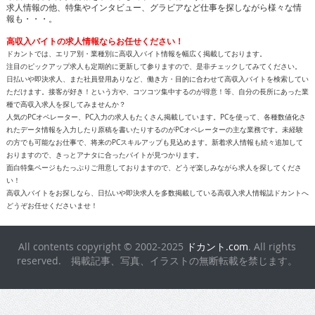
求人情報の他、特集やインタビュー、グラビアなど仕事を探しながら様々な情
報も・・・。
高収入バイトの求人情報ならお任せください！
ドカントでは、エリア別・業種別に高収入バイト情報を幅広く掲載しております。
注目のピックアップ求人も定期的に更新して参りますので、是非チェックしてみてください。
日払いや即決求人、また社員登用ありなど、働き方・目的に合わせて高収入バイトを検索してい
ただけます。接客が好き！という方や、コツコツ集中するのが得意！等、自分の長所にあった業
種で高収入求人を探してみませんか？
人気のPCオペレーター、PC入力の求人もたくさん掲載しています。PCを使って、各種数値化さ
れたデータ情報を入力したり原稿を書いたりするのがPCオペレーターの主な業務です。未経験
の方でも可能なお仕事で、将来のPCスキルアップも見込めます。新着求人情報も続々追加して
おりますので、きっとアナタに合ったバイトが見つかります。
面白特集ページもたっぷりご用意しておりますので、どうぞ楽しみながら求人を探してくださ
い！
高収入バイトをお探しなら、日払いや即決求人を多数掲載している高収入求人情報誌ドカントへ
どうぞお任せくださいませ！
All contents copyright © 2002-2025
ドカント.com
. All rights
reserved. 掲載記事、写真、イラストの無断転載を禁じます。