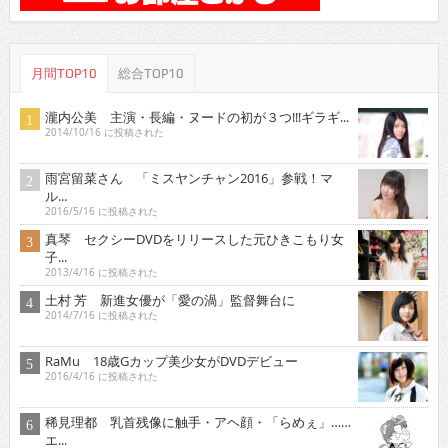
月間TOP10
総合TOP10
瀧内公美 主演・長編・ヌードの初が３つ!!!ギラギ...
2014/10/16 に投稿された
雨宮留菜さん 「ミスヤンチャン2016」参戦！マ
ル...
2016/5/16 に投稿された
真琴 セクシーDVDをリリースした元ひきこもり女
子...
2013/4/16 に投稿された
土村 芳 新進女優が「愛の渦」監督舞台に
2014/7/16 に投稿された
RaMu 18歳Gカップ美少女がDVDデビュー
2016/4/16 に投稿された
稀見理都 乳首残像に触手・アヘ顔・「らめぇ」……
エ...