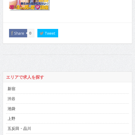
Share
Tweet
0
エリアで求人を探す
新宿
渋谷
池袋
上野
五反田・品川