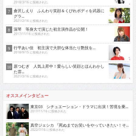
2018/3/16 に投稿された
倉沢しえり ふんわり笑顔＆くびれボディを武器に
グラ...
2021/2/16 に投稿された
深琴 等身大で演じた初主演作品が公開！
2017/11/16 に投稿された
行平あい佳 初主演で大胆な体当たり艶技を…
2018/9/15 に投稿された
原つむぎ 人気上昇中！愛らしい笑顔とほんわかし
た雰...
2021/3/16 に投稿された
オススメインタビュー
東京03 シチュエーション・ドラマに出演！苦境を乗...
2017/11/16 に投稿された
真空ジェシカ 『死ぬまでお笑いをやっていきたい！そ...
2022/7/16 に投稿された