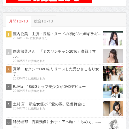
月間TOP10
総合TOP10
瀧内公美 主演・長編・ヌードの初が３つ!!!ギラギ...
2014/10/16 に投稿された
雨宮留菜さん 「ミスヤンチャン2016」参戦！マ
ル...
2016/5/16 に投稿された
真琴 セクシーDVDをリリースした元ひきこもり女
子...
2013/4/16 に投稿された
RaMu 18歳Gカップ美少女がDVDデビュー
2016/4/16 に投稿された
土村 芳 新進女優が「愛の渦」監督舞台に
2014/7/16 に投稿された
稀見理都 乳首残像に触手・アヘ顔・「らめぇ」……
エ...