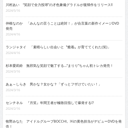
川村あい “笑顔で全力投球”の才色兼備グラドルが復帰作をリリース!!
2024/5/16
仲根なのか 「みんなの言うことは絶対！」が合言葉の新作イメージDVD
発売
2024/4/16
ランジャタイ 「素晴らしい出会いと〝癒着〟が育ててくれた(笑)」
2024/4/16
杉本愛莉鈴 無邪気な笑顔で魅了する…“まりり”ちゃん初トレカ発売！
2024/3/16
あぁ～しらき 男かな？女かな？「ずっとフザけていたい！」
2024/3/16
センチネル 『月笑』年間王者が極致目指して爆発する!?
2024/2/16
牧野みなた アイドルグループBOCCHI。￼の黄色担当がデビューDVDを発
売！