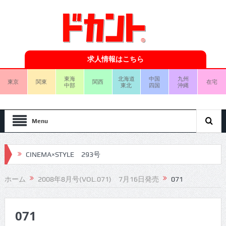
求人情報はこちら
東海
北海道
中国
九州
東京
関東
関西
在宅
中部
東北
四国
沖縄
Menu
CINEMA×STYLE 293号
CINEMA×STYLE 292号
ホーム
2008年8月号(VOL.071) 7月16日発売
071
CINEMA×STYLE 291号
071
CINEMA×STYLE 290号