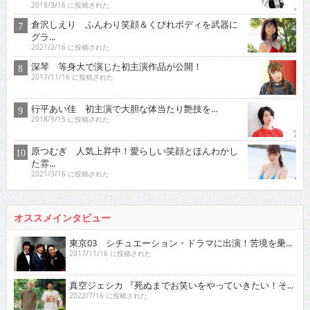
2018/3/16 に投稿された
倉沢しえり ふんわり笑顔＆くびれボディを武器に
グラ...
2021/2/16 に投稿された
深琴 等身大で演じた初主演作品が公開！
2017/11/16 に投稿された
行平あい佳 初主演で大胆な体当たり艶技を…
2018/9/15 に投稿された
原つむぎ 人気上昇中！愛らしい笑顔とほんわかし
た雰...
2021/3/16 に投稿された
オススメインタビュー
東京03 シチュエーション・ドラマに出演！苦境を乗...
2017/11/16 に投稿された
真空ジェシカ 『死ぬまでお笑いをやっていきたい！そ...
2022/7/16 に投稿された