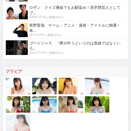
ロザン クイズ番組でもお馴染み！高学歴芸人として
ブ...
2009/12/16 に投稿された
有野晋哉 ゲーム・アニメ・漫画・アイドルに精通！
単...
2017/5/16 に投稿された
ゴー☆ジャス 『夢が叶うというのは直線ではなくい
ろ...
2021/11/16 に投稿された
グラビア