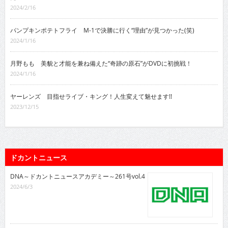
2024/2/16
パンプキンポテトフライ M-1で決勝に行く“理由”が見つかった(笑)
2024/1/16
月野もも 美貌と才能を兼ね備えた“奇跡の原石”がDVDに初挑戦！
2024/1/16
ヤーレンズ 目指せライブ・キング！人生変えて魅せます!!
2023/12/15
ドカントニュース
DNA～ドカントニュースアカデミー～261号vol.4
2024/6/3