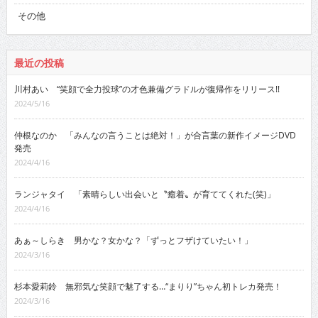
その他
最近の投稿
川村あい “笑顔で全力投球”の才色兼備グラドルが復帰作をリリース!!
2024/5/16
仲根なのか 「みんなの言うことは絶対！」が合言葉の新作イメージDVD
発売
2024/4/16
ランジャタイ 「素晴らしい出会いと〝癒着〟が育ててくれた(笑)」
2024/4/16
あぁ～しらき 男かな？女かな？「ずっとフザけていたい！」
2024/3/16
杉本愛莉鈴 無邪気な笑顔で魅了する…“まりり”ちゃん初トレカ発売！
2024/3/16