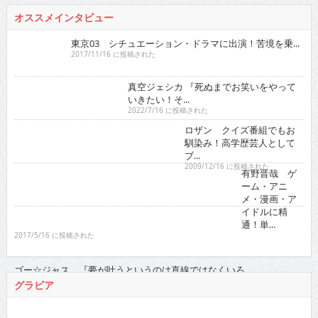
東京03 シチュエーション・ドラマに出演！苦境を乗...
2017/11/16 に投稿された
真空ジェシカ 『死ぬまでお笑いをやっていきたい！そ...
2022/7/16 に投稿された
ロザン クイズ番組でもお馴染み！高学歴芸人として
ブ...
2009/12/16 に投稿された
有野晋哉 ゲーム・アニメ・漫画・アイドルに精通！
単...
2017/5/16 に投稿された
ゴー☆ジャス 『夢が叶うというのは直線ではなくい
ろ...
2021/11/16 に投稿された
グラビア