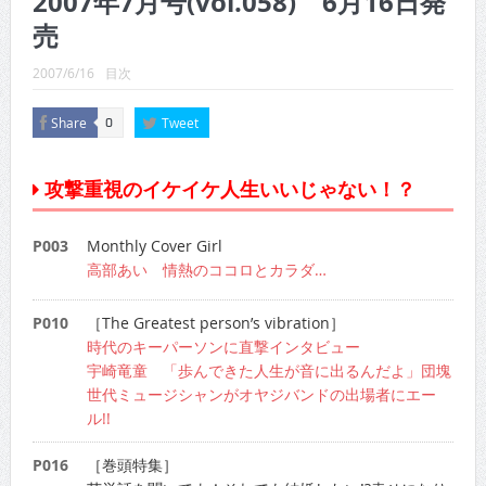
2007年7月号(vol.058) 6月16日発
CINEMA×STYLE 289号
売
CINEMA×STYLE 288号
2007/6/16
目次
CINEMA×STYLE 287号
Share
Tweet
0
CINEMA×STYLE 286号
CINEMA×STYLE 285号
攻撃重視のイケイケ人生いいじゃない！？
CINEMA×STYLE 294号
P003
Monthly Cover Girl
高部あい 情熱のココロとカラダ…
P010
［The Greatest person’s vibration］
時代のキーパーソンに直撃インタビュー
宇崎竜童 「歩んできた人生が音に出るんだよ」団塊
世代ミュージシャンがオヤジバンドの出場者にエー
ル!!
P016
［巻頭特集］