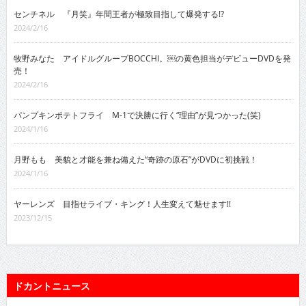
センチネル 『月笑』年間王者が極致目指して爆発する!?
2024/2/16
牧野みなた アイドルグループBOCCHI。￼の黄色担当がデビューDVDを発
売！
2024/2/16
パンプキンポテトフライ M-1で決勝に行く“理由”が見つかった(笑)
2024/1/16
月野もも 美貌と才能を兼ね備えた“奇跡の原石”がDVDに初挑戦！
2024/1/16
ヤーレンズ 目指せライブ・キング！人生変えて魅せます!!
2023/12/15
ドカントニュース