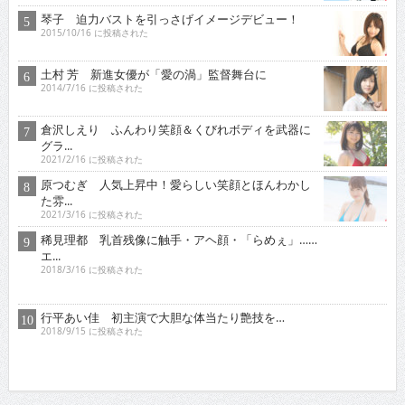
琴子 迫力バストを引っさげイメージデビュー！
2015/10/16 に投稿された
土村 芳 新進女優が「愛の渦」監督舞台に
2014/7/16 に投稿された
倉沢しえり ふんわり笑顔＆くびれボディを武器に
グラ...
2021/2/16 に投稿された
原つむぎ 人気上昇中！愛らしい笑顔とほんわかし
た雰...
2021/3/16 に投稿された
稀見理都 乳首残像に触手・アヘ顔・「らめぇ」……
エ...
2018/3/16 に投稿された
行平あい佳 初主演で大胆な体当たり艶技を…
2018/9/15 に投稿された
オススメインタビュー