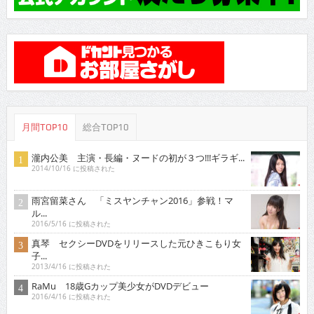
月間TOP10
総合TOP10
瀧内公美 主演・長編・ヌードの初が３つ!!!ギラギ...
2014/10/16 に投稿された
雨宮留菜さん 「ミスヤンチャン2016」参戦！マ
ル...
2016/5/16 に投稿された
真琴 セクシーDVDをリリースした元ひきこもり女
子...
2013/4/16 に投稿された
RaMu 18歳Gカップ美少女がDVDデビュー
2016/4/16 に投稿された