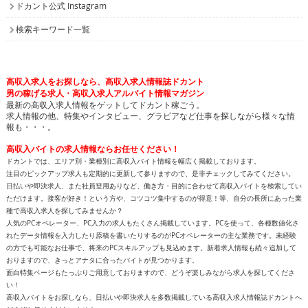
高収入求人をお探しなら、高収入求人情報誌ドカント
男の稼げる求人・高収入求人アルバイト情報マガジン
最新の高収入求人情報をゲットしてドカント稼ごう。
求人情報の他、特集やインタビュー、グラビアなど仕事を探しながら様々な情
報も・・・。
高収入バイトの求人情報ならお任せください！
ドカントでは、エリア別・業種別に高収入バイト情報を幅広く掲載しております。
注目のピックアップ求人も定期的に更新して参りますので、是非チェックしてみてください。
日払いや即決求人、また社員登用ありなど、働き方・目的に合わせて高収入バイトを検索してい
ただけます。接客が好き！という方や、コツコツ集中するのが得意！等、自分の長所にあった業
種で高収入求人を探してみませんか？
人気のPCオペレーター、PC入力の求人もたくさん掲載しています。PCを使って、各種数値化さ
れたデータ情報を入力したり原稿を書いたりするのがPCオペレーターの主な業務です。未経験
の方でも可能なお仕事で、将来のPCスキルアップも見込めます。新着求人情報も続々追加して
おりますので、きっとアナタに合ったバイトが見つかります。
面白特集ページもたっぷりご用意しておりますので、どうぞ楽しみながら求人を探してくださ
い！
高収入バイトをお探しなら、日払いや即決求人を多数掲載している高収入求人情報誌ドカントへ
どうぞお任せくださいませ！