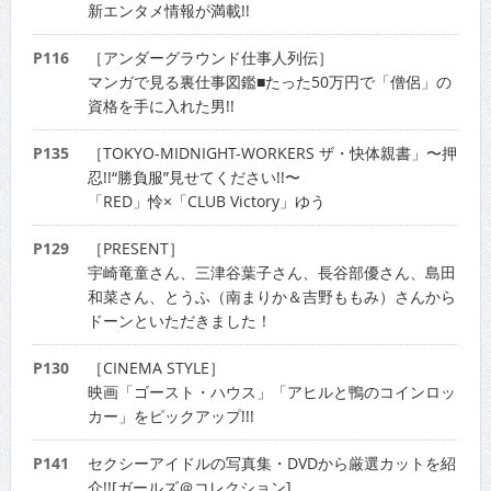
新エンタメ情報が満載!!
P116
［アンダーグラウンド仕事人列伝］
マンガで見る裏仕事図鑑■たった50万円で「僧侶」の
資格を手に入れた男!!
P135
［TOKYO-MIDNIGHT-WORKERS ザ・快体親書」〜押
忍!!“勝負服”見せてください!!〜
「RED」怜×「CLUB Victory」ゆう
P129
［PRESENT］
宇崎竜童さん、三津谷葉子さん、長谷部優さん、島田
和菜さん、とうふ（南まりか＆吉野ももみ）さんから
ドーンといただきました！
P130
［CINEMA STYLE］
映画「ゴースト・ハウス」「アヒルと鴨のコインロッ
カー」をピックアップ!!!
P141
セクシーアイドルの写真集・DVDから厳選カットを紹
介!![ガールズ＠コレクション]