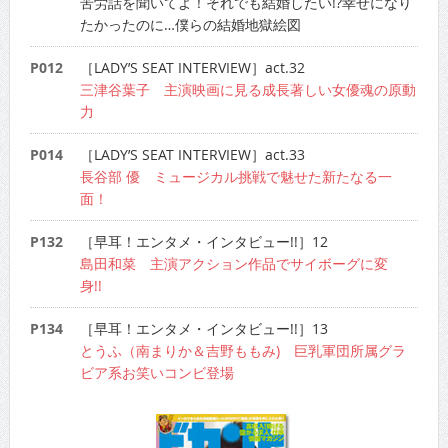
苦労話を聞いてよ！それでも結婚したい!?幸せになり
たかったのに…僕らの結婚地獄絵図
P012
［LADY’S SEAT INTERVIEW］act.32
三津谷葉子 主演映画に見る成長著しい女優魂の原動
力
P014
［LADY’S SEAT INTERVIEW］act.33
長谷部 優 ミュージカル挑戦で魅せた新たなる一
面！
P132
［早耳！エンタメ・インタビュー!!］12
島田和菜 主演アクション作品でサイボーグに変
身!!
P134
［早耳！エンタメ・インタビュー!!］13
とうふ（南まりか＆吉野ももみ) 巨乳軍団所属グラ
ビア系お笑いコンビ登場