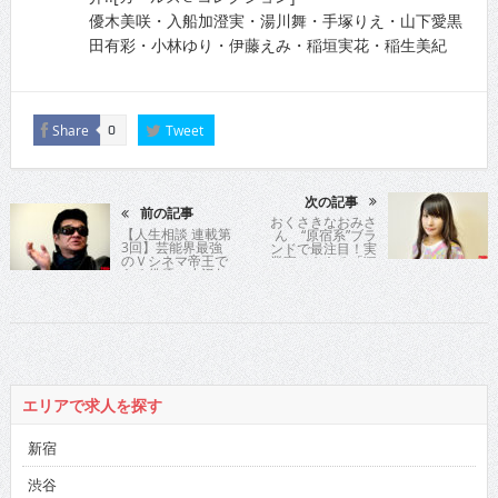
優木美咲・入船加澄実・湯川舞・手塚りえ・山下愛黒
田有彩・小林ゆり・伊藤えみ・稲垣実花・稲生美紀
Share
Tweet
0
次の記事
前の記事
おくさきなおみさ
【人生相談 連載第
ん “原宿系”ブラ
3回】芸能界最強
ンドで最注目！実
のＶシネマ帝王で
業家でもある「狂
ある俳優の小沢仁
愛」の気鋭イラス
志氏が時に優し
トレーターに迫る!!
く、時に厳しく歯
切れよく人生指
南！
エリアで求人を探す
新宿
渋谷