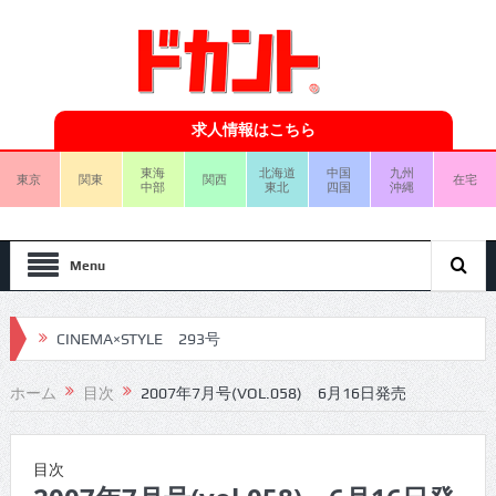
求人情報はこちら
東海
北海道
中国
九州
東京
関東
関西
在宅
中部
東北
四国
沖縄
Menu
CINEMA×STYLE 293号
CINEMA×STYLE 292号
ホーム
目次
2007年7月号(VOL.058) 6月16日発売
CINEMA×STYLE 291号
CINEMA×STYLE 290号
目次