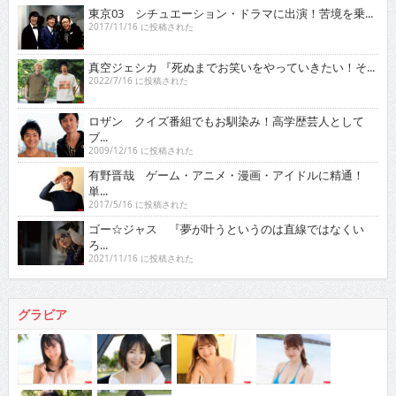
東京03 シチュエーション・ドラマに出演！苦境を乗...
2017/11/16 に投稿された
真空ジェシカ 『死ぬまでお笑いをやっていきたい！そ...
2022/7/16 に投稿された
ロザン クイズ番組でもお馴染み！高学歴芸人として
ブ...
2009/12/16 に投稿された
有野晋哉 ゲーム・アニメ・漫画・アイドルに精通！
単...
2017/5/16 に投稿された
ゴー☆ジャス 『夢が叶うというのは直線ではなくい
ろ...
2021/11/16 に投稿された
グラビア