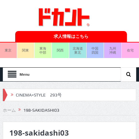
求人情報はこちら
東海
北海道
中国
九州
東京
関東
関西
在宅
中部
東北
四国
沖縄
Menu
CINEMA×STYLE 293号
CINEMA×STYLE 292号
CINEMA×STYLE 291号
ホーム
198-SAKIDASHI03
CINEMA×STYLE 290号
198-sakidashi03
CINEMA×STYLE 289号