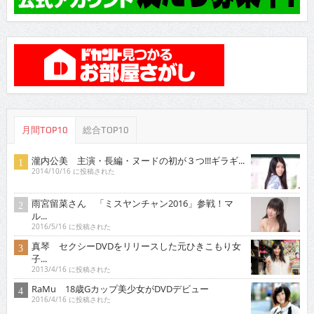
月間TOP10
総合TOP10
瀧内公美 主演・長編・ヌードの初が３つ!!!ギラギ...
2014/10/16 に投稿された
雨宮留菜さん 「ミスヤンチャン2016」参戦！マ
ル...
2016/5/16 に投稿された
真琴 セクシーDVDをリリースした元ひきこもり女
子...
2013/4/16 に投稿された
RaMu 18歳Gカップ美少女がDVDデビュー
2016/4/16 に投稿された