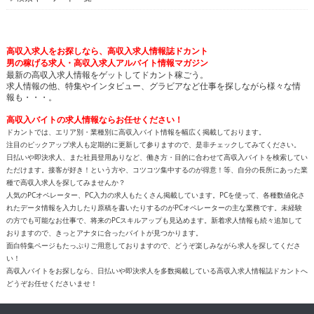
高収入求人をお探しなら、高収入求人情報誌ドカント
男の稼げる求人・高収入求人アルバイト情報マガジン
最新の高収入求人情報をゲットしてドカント稼ごう。
求人情報の他、特集やインタビュー、グラビアなど仕事を探しながら様々な情
報も・・・。
高収入バイトの求人情報ならお任せください！
ドカントでは、エリア別・業種別に高収入バイト情報を幅広く掲載しております。
注目のピックアップ求人も定期的に更新して参りますので、是非チェックしてみてください。
日払いや即決求人、また社員登用ありなど、働き方・目的に合わせて高収入バイトを検索してい
ただけます。接客が好き！という方や、コツコツ集中するのが得意！等、自分の長所にあった業
種で高収入求人を探してみませんか？
人気のPCオペレーター、PC入力の求人もたくさん掲載しています。PCを使って、各種数値化さ
れたデータ情報を入力したり原稿を書いたりするのがPCオペレーターの主な業務です。未経験
の方でも可能なお仕事で、将来のPCスキルアップも見込めます。新着求人情報も続々追加して
おりますので、きっとアナタに合ったバイトが見つかります。
面白特集ページもたっぷりご用意しておりますので、どうぞ楽しみながら求人を探してくださ
い！
高収入バイトをお探しなら、日払いや即決求人を多数掲載している高収入求人情報誌ドカントへ
どうぞお任せくださいませ！