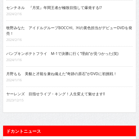
センチネル 『月笑』年間王者が極致目指して爆発する!?
2024/2/16
牧野みなた アイドルグループBOCCHI。￼の黄色担当がデビューDVDを発
売！
2024/2/16
パンプキンポテトフライ M-1で決勝に行く“理由”が見つかった(笑)
2024/1/16
月野もも 美貌と才能を兼ね備えた“奇跡の原石”がDVDに初挑戦！
2024/1/16
ヤーレンズ 目指せライブ・キング！人生変えて魅せます!!
2023/12/15
ドカントニュース