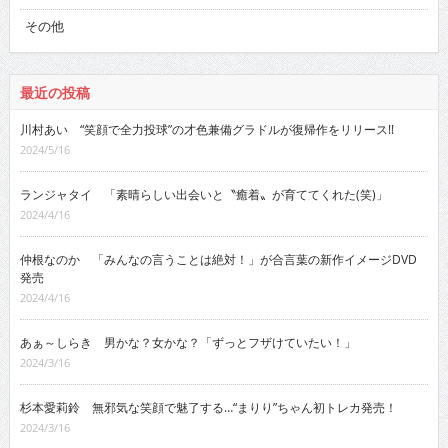
その他
最近の投稿
川村あい “笑顔で全力投球”の才色兼備グラドルが復帰作をリリース!!
2024/5/16
ランジャタイ 「素晴らしい出会いと〝癒着〟が育ててくれた(笑)」
2024/4/16
仲根なのか 「みんなの言うことは絶対！」が合言葉の新作イメージDVD
発売
2024/4/16
あぁ～しらき 男かな？女かな？「ずっとフザけていたい！」
2024/3/16
杉本愛莉鈴 無邪気な笑顔で魅了する…“まりり”ちゃん初トレカ発売！
2024/3/16