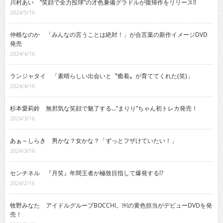
川村あい “笑顔で全力投球”の才色兼備グラドルが復帰作をリリース!!
2024/5/16
仲根なのか 「みんなの言うことは絶対！」が合言葉の新作イメージDVD
発売
2024/4/16
ランジャタイ 「素晴らしい出会いと〝癒着〟が育ててくれた(笑)」
2024/4/16
杉本愛莉鈴 無邪気な笑顔で魅了する…“まりり”ちゃん初トレカ発売！
2024/3/16
あぁ～しらき 男かな？女かな？「ずっとフザけていたい！」
2024/3/16
センチネル 『月笑』年間王者が極致目指して爆発する!?
2024/2/16
牧野みなた アイドルグループBOCCHI。￼の黄色担当がデビューDVDを発
売！