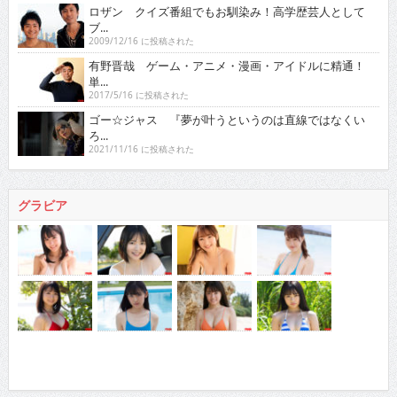
ロザン クイズ番組でもお馴染み！高学歴芸人として
ブ...
2009/12/16 に投稿された
有野晋哉 ゲーム・アニメ・漫画・アイドルに精通！
単...
2017/5/16 に投稿された
ゴー☆ジャス 『夢が叶うというのは直線ではなくい
ろ...
2021/11/16 に投稿された
グラビア