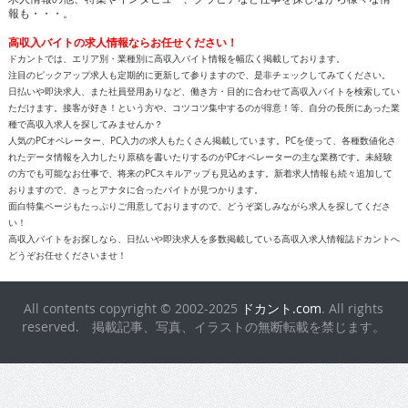
報も・・・。
高収入バイトの求人情報ならお任せください！
ドカントでは、エリア別・業種別に高収入バイト情報を幅広く掲載しております。
注目のピックアップ求人も定期的に更新して参りますので、是非チェックしてみてください。
日払いや即決求人、また社員登用ありなど、働き方・目的に合わせて高収入バイトを検索してい
ただけます。接客が好き！という方や、コツコツ集中するのが得意！等、自分の長所にあった業
種で高収入求人を探してみませんか？
人気のPCオペレーター、PC入力の求人もたくさん掲載しています。PCを使って、各種数値化さ
れたデータ情報を入力したり原稿を書いたりするのがPCオペレーターの主な業務です。未経験
の方でも可能なお仕事で、将来のPCスキルアップも見込めます。新着求人情報も続々追加して
おりますので、きっとアナタに合ったバイトが見つかります。
面白特集ページもたっぷりご用意しておりますので、どうぞ楽しみながら求人を探してくださ
い！
高収入バイトをお探しなら、日払いや即決求人を多数掲載している高収入求人情報誌ドカントへ
どうぞお任せくださいませ！
All contents copyright © 2002-2025
ドカント.com
. All rights
reserved. 掲載記事、写真、イラストの無断転載を禁じます。