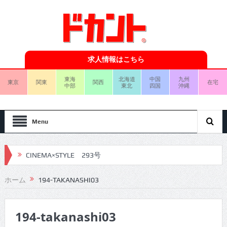
求人情報はこちら
東海
北海道
中国
九州
東京
関東
関西
在宅
中部
東北
四国
沖縄
Menu
CINEMA×STYLE 293号
CINEMA×STYLE 292号
ホーム
194-TAKANASHI03
CINEMA×STYLE 291号
194-takanashi03
CINEMA×STYLE 290号