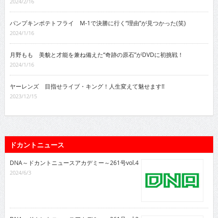
2024/2/16
パンプキンポテトフライ M-1で決勝に行く“理由”が見つかった(笑)
2024/1/16
月野もも 美貌と才能を兼ね備えた“奇跡の原石”がDVDに初挑戦！
2024/1/16
ヤーレンズ 目指せライブ・キング！人生変えて魅せます!!
2023/12/15
ドカントニュース
DNA～ドカントニュースアカデミー～261号vol.4
2024/6/3