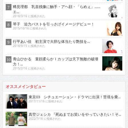
稀見理都 乳首残像に触手・アヘ顔・「らめぇ」……
エ...
2018/3/16 に投稿された
琴子 迫力バストを引っさげイメージデビュー！
2015/10/16 に投稿された
行平あい佳 初主演で大胆な体当たり艶技を…
2018/9/15 に投稿された
青山ひかる 童顔柔らかＩカップは天下無敵の破壊
力！...
2015/2/16 に投稿された
オススメインタビュー
東京03 シチュエーション・ドラマに出演！苦境を乗...
2017/11/16 に投稿された
真空ジェシカ 『死ぬまでお笑いをやっていきたい！そ...
2022/7/16 に投稿された