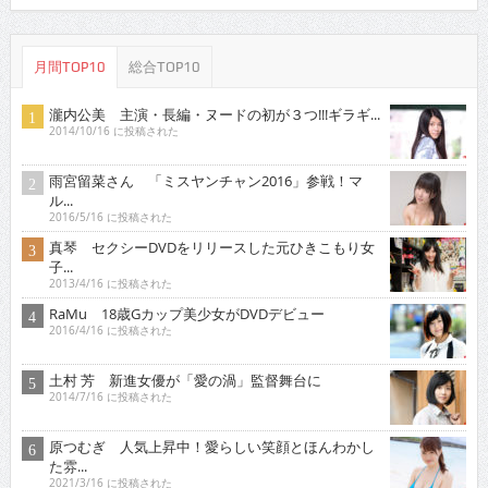
月間TOP10
総合TOP10
瀧内公美 主演・長編・ヌードの初が３つ!!!ギラギ...
2014/10/16 に投稿された
雨宮留菜さん 「ミスヤンチャン2016」参戦！マ
ル...
2016/5/16 に投稿された
真琴 セクシーDVDをリリースした元ひきこもり女
子...
2013/4/16 に投稿された
RaMu 18歳Gカップ美少女がDVDデビュー
2016/4/16 に投稿された
土村 芳 新進女優が「愛の渦」監督舞台に
2014/7/16 に投稿された
原つむぎ 人気上昇中！愛らしい笑顔とほんわかし
た雰...
2021/3/16 に投稿された