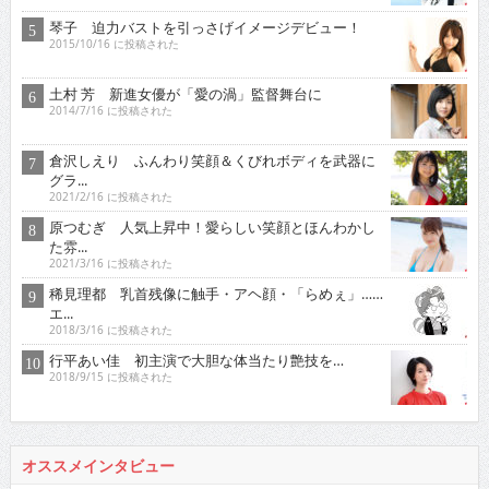
琴子 迫力バストを引っさげイメージデビュー！
2015/10/16 に投稿された
土村 芳 新進女優が「愛の渦」監督舞台に
2014/7/16 に投稿された
倉沢しえり ふんわり笑顔＆くびれボディを武器に
グラ...
2021/2/16 に投稿された
原つむぎ 人気上昇中！愛らしい笑顔とほんわかし
た雰...
2021/3/16 に投稿された
稀見理都 乳首残像に触手・アヘ顔・「らめぇ」……
エ...
2018/3/16 に投稿された
行平あい佳 初主演で大胆な体当たり艶技を…
2018/9/15 に投稿された
オススメインタビュー