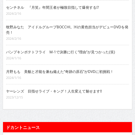
センチネル 『月笑』年間王者が極致目指して爆発する!?
2024/2/16
牧野みなた アイドルグループBOCCHI。￼の黄色担当がデビューDVDを発
売！
2024/2/16
パンプキンポテトフライ M-1で決勝に行く“理由”が見つかった(笑)
2024/1/16
月野もも 美貌と才能を兼ね備えた“奇跡の原石”がDVDに初挑戦！
2024/1/16
ヤーレンズ 目指せライブ・キング！人生変えて魅せます!!
2023/12/15
ドカントニュース