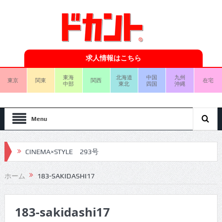
求人情報はこちら
東海
北海道
中国
九州
東京
関東
関西
在宅
中部
東北
四国
沖縄
Menu
CINEMA×STYLE 293号
CINEMA×STYLE 292号
ホーム
183-SAKIDASHI17
CINEMA×STYLE 291号
183-sakidashi17
CINEMA×STYLE 290号