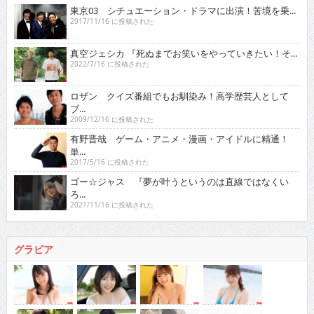
東京03 シチュエーション・ドラマに出演！苦境を乗...
2017/11/16 に投稿された
真空ジェシカ 『死ぬまでお笑いをやっていきたい！そ...
2022/7/16 に投稿された
ロザン クイズ番組でもお馴染み！高学歴芸人として
ブ...
2009/12/16 に投稿された
有野晋哉 ゲーム・アニメ・漫画・アイドルに精通！
単...
2017/5/16 に投稿された
ゴー☆ジャス 『夢が叶うというのは直線ではなくい
ろ...
2021/11/16 に投稿された
グラビア