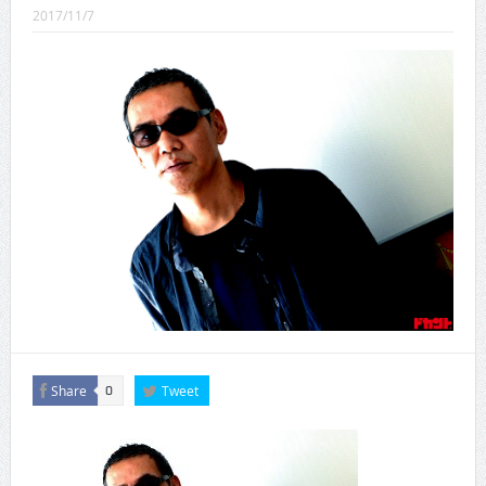
CINEMA×STYLE 289号
2017/11/7
CINEMA×STYLE 288号
CINEMA×STYLE 287号
CINEMA×STYLE 286号
CINEMA×STYLE 285号
CINEMA×STYLE 294号
Share
Tweet
0