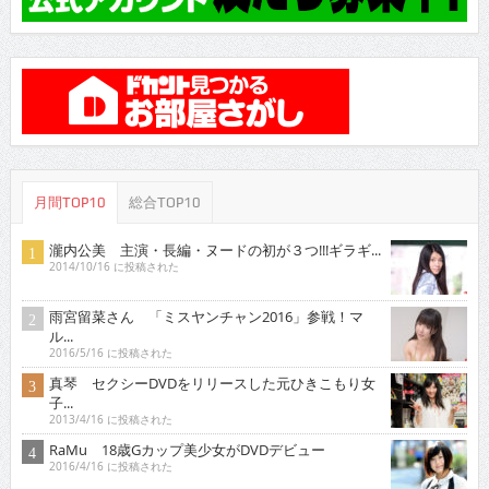
月間TOP10
総合TOP10
瀧内公美 主演・長編・ヌードの初が３つ!!!ギラギ...
2014/10/16 に投稿された
雨宮留菜さん 「ミスヤンチャン2016」参戦！マ
ル...
2016/5/16 に投稿された
真琴 セクシーDVDをリリースした元ひきこもり女
子...
2013/4/16 に投稿された
RaMu 18歳Gカップ美少女がDVDデビュー
2016/4/16 に投稿された