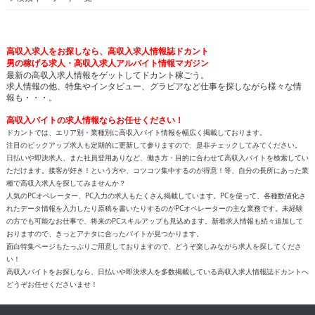
高収入求人をお探しなら、高収入求人情報誌ドカント
男の稼げる求人・高収入求人アルバイト情報マガジン
最新の高収入求人情報をゲットしてドカント稼ごう。
求人情報の他、特集やインタビュー、グラビアなど仕事を探しながら様々な情
報も・・・。
高収入バイトの求人情報ならお任せください！
ドカントでは、エリア別・業種別に高収入バイト情報を幅広く掲載しております。
注目のピックアップ求人も定期的に更新して参りますので、是非チェックしてみてください。
日払いや即決求人、また社員登用ありなど、働き方・目的に合わせて高収入バイトを検索してい
ただけます。接客が好き！という方や、コツコツ集中するのが得意！等、自分の長所にあった業
種で高収入求人を探してみませんか？
人気のPCオペレーター、PC入力の求人もたくさん掲載しています。PCを使って、各種数値化さ
れたデータ情報を入力したり原稿を書いたりするのがPCオペレーターの主な業務です。未経験
の方でも可能なお仕事で、将来のPCスキルアップも見込めます。新着求人情報も続々追加して
おりますので、きっとアナタに合ったバイトが見つかります。
面白特集ページもたっぷりご用意しておりますので、どうぞ楽しみながら求人を探してくださ
い！
高収入バイトをお探しなら、日払いや即決求人を多数掲載している高収入求人情報誌ドカントへ
どうぞお任せくださいませ！