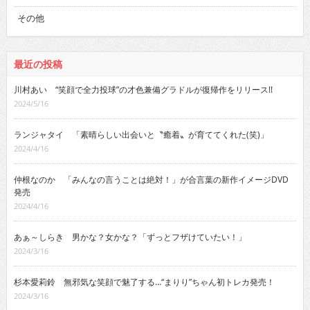
その他
最近の投稿
川村あい “笑顔で全力投球”の才色兼備グラドルが復帰作をリリース!!
2024/5/16
ランジャタイ 「素晴らしい出会いと〝癒着〟が育ててくれた(笑)」
2024/4/16
仲根なのか 「みんなの言うことは絶対！」が合言葉の新作イメージDVD
発売
2024/4/16
あぁ～しらき 男かな？女かな？「ずっとフザけていたい！」
2024/3/16
杉本愛莉鈴 無邪気な笑顔で魅了する…“まりり”ちゃん初トレカ発売！
2024/3/16