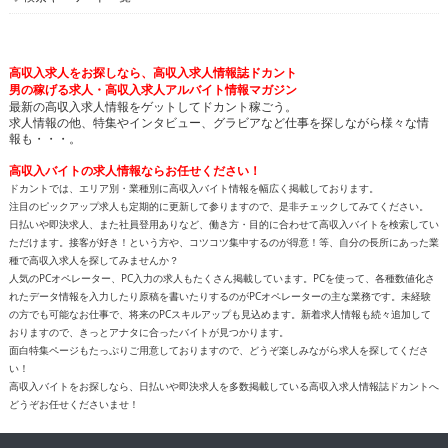
高収入求人をお探しなら、高収入求人情報誌ドカント
男の稼げる求人・高収入求人アルバイト情報マガジン
最新の高収入求人情報をゲットしてドカント稼ごう。
求人情報の他、特集やインタビュー、グラビアなど仕事を探しながら様々な情
報も・・・。
高収入バイトの求人情報ならお任せください！
ドカントでは、エリア別・業種別に高収入バイト情報を幅広く掲載しております。
注目のピックアップ求人も定期的に更新して参りますので、是非チェックしてみてください。
日払いや即決求人、また社員登用ありなど、働き方・目的に合わせて高収入バイトを検索してい
ただけます。接客が好き！という方や、コツコツ集中するのが得意！等、自分の長所にあった業
種で高収入求人を探してみませんか？
人気のPCオペレーター、PC入力の求人もたくさん掲載しています。PCを使って、各種数値化さ
れたデータ情報を入力したり原稿を書いたりするのがPCオペレーターの主な業務です。未経験
の方でも可能なお仕事で、将来のPCスキルアップも見込めます。新着求人情報も続々追加して
おりますので、きっとアナタに合ったバイトが見つかります。
面白特集ページもたっぷりご用意しておりますので、どうぞ楽しみながら求人を探してくださ
い！
高収入バイトをお探しなら、日払いや即決求人を多数掲載している高収入求人情報誌ドカントへ
どうぞお任せくださいませ！