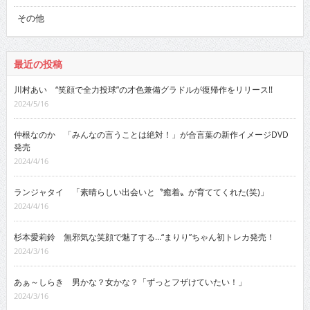
その他
最近の投稿
川村あい “笑顔で全力投球”の才色兼備グラドルが復帰作をリリース!!
2024/5/16
仲根なのか 「みんなの言うことは絶対！」が合言葉の新作イメージDVD
発売
2024/4/16
ランジャタイ 「素晴らしい出会いと〝癒着〟が育ててくれた(笑)」
2024/4/16
杉本愛莉鈴 無邪気な笑顔で魅了する…“まりり”ちゃん初トレカ発売！
2024/3/16
あぁ～しらき 男かな？女かな？「ずっとフザけていたい！」
2024/3/16