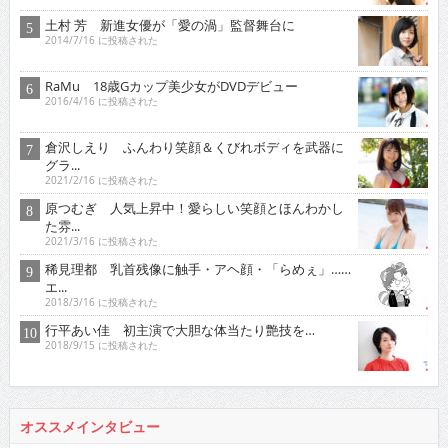
土村 芳 新進女優が「愛の渦」監督舞台に
2014/7/16 に投稿された
RaMu 18歳Gカップ美少女がDVDデビュー
2016/4/16 に投稿された
倉沢しえり ふんわり笑顔＆くびれボディを武器に
グラ...
2021/2/16 に投稿された
原つむぎ 人気上昇中！愛らしい笑顔とほんわかし
た雰...
2021/3/16 に投稿された
稀見理都 乳首残像に触手・アヘ顔・「らめぇ」……
エ...
2018/3/16 に投稿された
行平あい佳 初主演で大胆な体当たり艶技を…
2018/9/15 に投稿された
オススメインタビュー