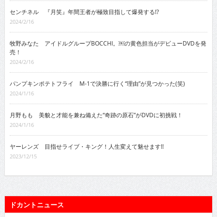
センチネル 『月笑』年間王者が極致目指して爆発する!?
2024/2/16
牧野みなた アイドルグループBOCCHI。￼の黄色担当がデビューDVDを発
売！
2024/2/16
パンプキンポテトフライ M-1で決勝に行く“理由”が見つかった(笑)
2024/1/16
月野もも 美貌と才能を兼ね備えた“奇跡の原石”がDVDに初挑戦！
2024/1/16
ヤーレンズ 目指せライブ・キング！人生変えて魅せます!!
2023/12/15
ドカントニュース