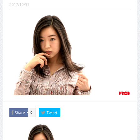
CINEMA×STYLE 289号
2017/10/31
CINEMA×STYLE 288号
CINEMA×STYLE 287号
CINEMA×STYLE 286号
CINEMA×STYLE 285号
CINEMA×STYLE 294号
Share
Tweet
0