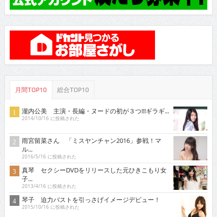
月間TOP10
総合TOP10
瀧内公美 主演・長編・ヌードの初が３つ!!!ギラギ...
2014/10/16 に投稿された
雨宮留菜さん 「ミスヤンチャン2016」参戦！マ
ル...
2016/5/16 に投稿された
真琴 セクシーDVDをリリースした元ひきこもり女
子...
2013/4/16 に投稿された
琴子 迫力バストを引っさげイメージデビュー！
2015/10/16 に投稿された