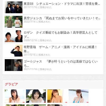
東京03 シチュエーション・ドラマに出演！苦境を乗...
2017/11/16 に投稿された
真空ジェシカ 『死ぬまでお笑いをやっていきたい！そ...
2022/7/16 に投稿された
ロザン クイズ番組でもお馴染み！高学歴芸人として
ブ...
2009/12/16 に投稿された
有野晋哉 ゲーム・アニメ・漫画・アイドルに精通！
単...
2017/5/16 に投稿された
ゴー☆ジャス 『夢が叶うというのは直線ではなくい
ろ...
2021/11/16 に投稿された
グラビア