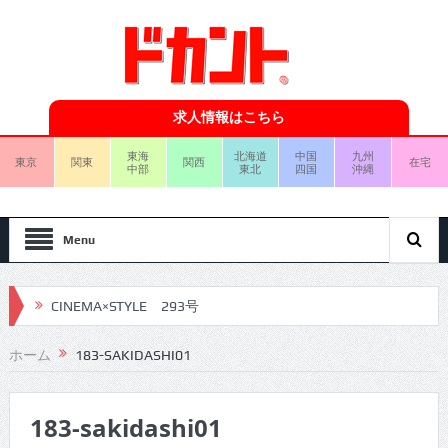
求人情報はこちら
東海
北海道
中国
九州
東京
関東
関西
在宅
中部
東北
四国
沖縄
Menu
CINEMA×STYLE 293号
CINEMA×STYLE 292号
ホーム
183-SAKIDASHI01
CINEMA×STYLE 291号
183-sakidashi01
CINEMA×STYLE 290号