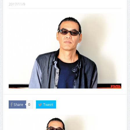
CINEMA×STYLE 289号
2017/11/9
CINEMA×STYLE 288号
CINEMA×STYLE 287号
CINEMA×STYLE 286号
CINEMA×STYLE 285号
CINEMA×STYLE 294号
Share
Tweet
0