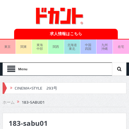
求人情報はこちら
東海
北海道
中国
九州
東京
関東
関西
在宅
中部
東北
四国
沖縄
Menu
CINEMA×STYLE 293号
CINEMA×STYLE 292号
ホーム
183-SABU01
CINEMA×STYLE 291号
183-sabu01
CINEMA×STYLE 290号