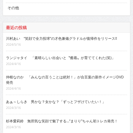
その他
最近の投稿
川村あい “笑顔で全力投球”の才色兼備グラドルが復帰作をリリース!!
2024/5/16
ランジャタイ 「素晴らしい出会いと〝癒着〟が育ててくれた(笑)」
2024/4/16
仲根なのか 「みんなの言うことは絶対！」が合言葉の新作イメージDVD
発売
2024/4/16
あぁ～しらき 男かな？女かな？「ずっとフザけていたい！」
2024/3/16
杉本愛莉鈴 無邪気な笑顔で魅了する…“まりり”ちゃん初トレカ発売！
2024/3/16