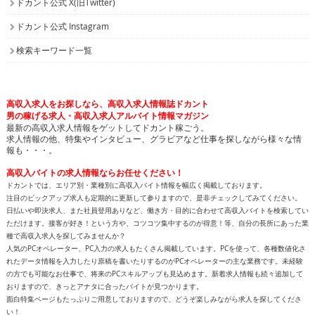
高収入求人をお探しなら、高収入求人情報誌ドカント
男の稼げる求人・高収入求人アルバイト情報マガジン
最新の高収入求人情報をゲットしてドカント稼ごう。
求人情報の他、特集やインタビュー、グラビアなど仕事を探しながら様々な情
報も・・・。
高収入バイトの求人情報ならお任せください！
ドカントでは、エリア別・業種別に高収入バイト情報を幅広く掲載しております。
注目のピックアップ求人も定期的に更新して参りますので、是非チェックしてみてください。
日払いや即決求人、また社員登用ありなど、働き方・目的に合わせて高収入バイトを検索してい
ただけます。接客が好き！という方や、コツコツ集中するのが得意！等、自分の長所にあった業
種で高収入求人を探してみませんか？
人気のPCオペレーター、PC入力の求人もたくさん掲載しています。PCを使って、各種数値化さ
れたデータ情報を入力したり原稿を書いたりするのがPCオペレーターの主な業務です。未経験
の方でも可能なお仕事で、将来のPCスキルアップも見込めます。新着求人情報も続々追加して
おりますので、きっとアナタに合ったバイトが見つかります。
面白特集ページもたっぷりご用意しておりますので、どうぞ楽しみながら求人を探してくださ
い！
高収入バイトをお探しなら、日払いや即決求人を多数掲載している高収入求人情報誌ドカントへ
どうぞお任せくださいませ！