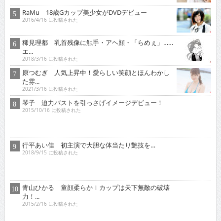
RaMu 18歳Gカップ美少女がDVDデビュー
2016/4/16 に投稿された
稀見理都 乳首残像に触手・アヘ顔・「らめぇ」……
エ...
2018/3/16 に投稿された
原つむぎ 人気上昇中！愛らしい笑顔とほんわかし
た雰...
2021/3/16 に投稿された
琴子 迫力バストを引っさげイメージデビュー！
2015/10/16 に投稿された
行平あい佳 初主演で大胆な体当たり艶技を…
2018/9/15 に投稿された
青山ひかる 童顔柔らかＩカップは天下無敵の破壊
力！...
2015/2/16 に投稿された
オススメインタビュー