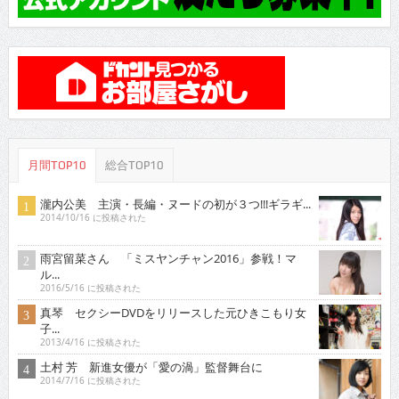
月間TOP10
総合TOP10
瀧内公美 主演・長編・ヌードの初が３つ!!!ギラギ...
2014/10/16 に投稿された
雨宮留菜さん 「ミスヤンチャン2016」参戦！マ
ル...
2016/5/16 に投稿された
真琴 セクシーDVDをリリースした元ひきこもり女
子...
2013/4/16 に投稿された
土村 芳 新進女優が「愛の渦」監督舞台に
2014/7/16 に投稿された