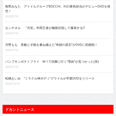
牧野みなた アイドルグループBOCCHI。￼の黄色担当がデビューDVDを発
売！
2024/2/16
センチネル 『月笑』年間王者が極致目指して爆発する!?
2024/2/16
月野もも 美貌と才能を兼ね備えた“奇跡の原石”がDVDに初挑戦！
2024/1/16
パンプキンポテトフライ M-1で決勝に行く“理由”が見つかった(笑)
2024/1/16
松嶋えいみ “ミラクル神ボディ”グラドルが卒業DVDをリリース
2023/12/15
ドカントニュース