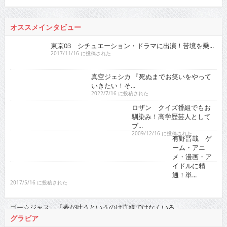
東京03 シチュエーション・ドラマに出演！苦境を乗...
2017/11/16 に投稿された
真空ジェシカ 『死ぬまでお笑いをやっていきたい！そ...
2022/7/16 に投稿された
ロザン クイズ番組でもお馴染み！高学歴
芸人としてブ...
2009/12/16 に投稿された
有野晋哉 ゲーム・アニ
メ・漫画・アイドルに精
通！単...
2017/5/16 に投稿された
ゴー☆ジャ
ス 『夢が叶
うというのは
直線ではなく
いろ...
2021/11/16 に投稿された
グラビア