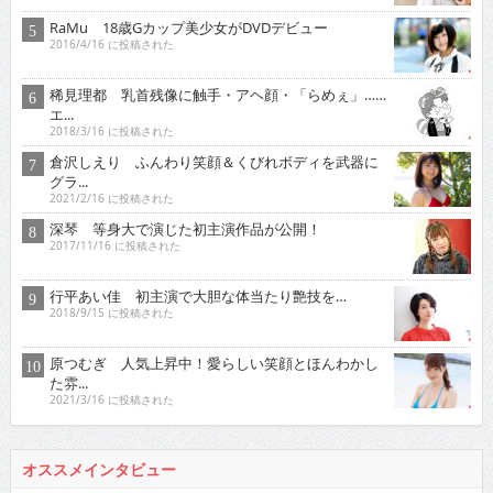
RaMu 18歳Gカップ美少女がDVDデビュー
2016/4/16 に投稿された
稀見理都 乳首残像に触手・アヘ顔・「らめぇ」……
エ...
2018/3/16 に投稿された
倉沢しえり ふんわり笑顔＆くびれボディを武器に
グラ...
2021/2/16 に投稿された
深琴 等身大で演じた初主演作品が公開！
2017/11/16 に投稿された
行平あい佳 初主演で大胆な体当たり艶技を…
2018/9/15 に投稿された
原つむぎ 人気上昇中！愛らしい笑顔とほんわかし
た雰...
2021/3/16 に投稿された
オススメインタビュー