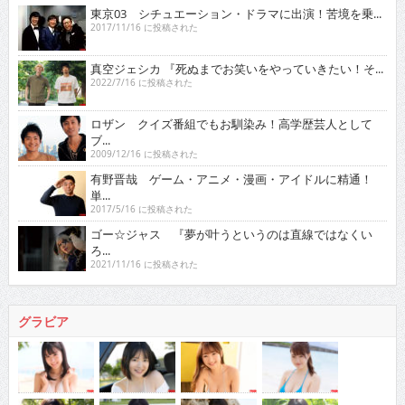
東京03 シチュエーション・ドラマに出演！苦境を乗...
2017/11/16 に投稿された
真空ジェシカ 『死ぬまでお笑いをやっていきたい！そ...
2022/7/16 に投稿された
ロザン クイズ番組でもお馴染み！高学歴芸人として
ブ...
2009/12/16 に投稿された
有野晋哉 ゲーム・アニメ・漫画・アイドルに精通！
単...
2017/5/16 に投稿された
ゴー☆ジャス 『夢が叶うというのは直線ではなくい
ろ...
2021/11/16 に投稿された
グラビア