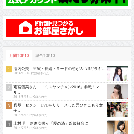
月間TOP10
総合TOP10
瀧内公美 主演・長編・ヌードの初が３つ!!!ギラギ...
2014/10/16 に投稿された
雨宮留菜さん 「ミスヤンチャン2016」参戦！マ
ル...
2016/5/16 に投稿された
真琴 セクシーDVDをリリースした元ひきこもり女
子...
2013/4/16 に投稿された
土村 芳 新進女優が「愛の渦」監督舞台に
2014/7/16 に投稿された