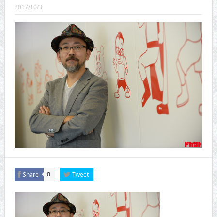
CINEMA×STYLE 289号
2017/10/3
CINEMA×STYLE 288号
CINEMA×STYLE 287号
CINEMA×STYLE 286号
CINEMA×STYLE 285号
CINEMA×STYLE 294号
Share
Tweet
0