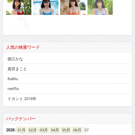
人気の検索ワード
徳江かな
真田まこと
RaMu
netflix
ドカント 2016年
バックナンバー
2026
:
01
02
03
04
05
06
07