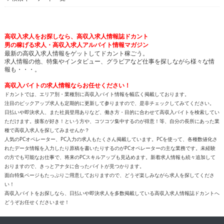
高収入求人をお探しなら、高収入求人情報誌ドカント
男の稼げる求人・高収入求人アルバイト情報マガジン
最新の高収入求人情報をゲットしてドカント稼ごう。
求人情報の他、特集やインタビュー、グラビアなど仕事を探しながら様々な情
報も・・・。
高収入バイトの求人情報ならお任せください！
ドカントでは、エリア別・業種別に高収入バイト情報を幅広く掲載しております。
注目のピックアップ求人も定期的に更新して参りますので、是非チェックしてみてください。
日払いや即決求人、また社員登用ありなど、働き方・目的に合わせて高収入バイトを検索してい
ただけます。接客が好き！という方や、コツコツ集中するのが得意！等、自分の長所にあった業
種で高収入求人を探してみませんか？
人気のPCオペレーター、PC入力の求人もたくさん掲載しています。PCを使って、各種数値化さ
れたデータ情報を入力したり原稿を書いたりするのがPCオペレーターの主な業務です。未経験
の方でも可能なお仕事で、将来のPCスキルアップも見込めます。新着求人情報も続々追加して
おりますので、きっとアナタに合ったバイトが見つかります。
面白特集ページもたっぷりご用意しておりますので、どうぞ楽しみながら求人を探してくださ
い！
高収入バイトをお探しなら、日払いや即決求人を多数掲載している高収入求人情報誌ドカントへ
どうぞお任せくださいませ！