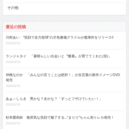
その他
最近の投稿
川村あい “笑顔で全力投球”の才色兼備グラドルが復帰作をリリース!!
2024/5/16
ランジャタイ 「素晴らしい出会いと〝癒着〟が育ててくれた(笑)」
2024/4/16
仲根なのか 「みんなの言うことは絶対！」が合言葉の新作イメージDVD
発売
2024/4/16
あぁ～しらき 男かな？女かな？「ずっとフザけていたい！」
2024/3/16
杉本愛莉鈴 無邪気な笑顔で魅了する…“まりり”ちゃん初トレカ発売！
2024/3/16