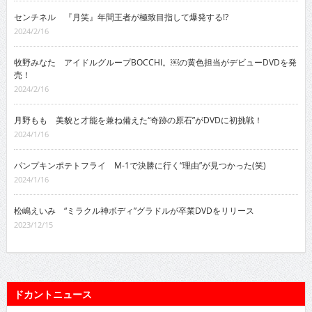
センチネル 『月笑』年間王者が極致目指して爆発する!?
2024/2/16
牧野みなた アイドルグループBOCCHI。￼の黄色担当がデビューDVDを発
売！
2024/2/16
月野もも 美貌と才能を兼ね備えた“奇跡の原石”がDVDに初挑戦！
2024/1/16
パンプキンポテトフライ M-1で決勝に行く“理由”が見つかった(笑)
2024/1/16
松嶋えいみ “ミラクル神ボディ”グラドルが卒業DVDをリリース
2023/12/15
ドカントニュース