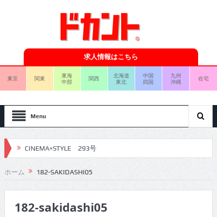
求人情報はこちら
東海
北海道
中国
九州
東京
関東
関西
在宅
中部
東北
四国
沖縄
Menu
CINEMA×STYLE 293号
CINEMA×STYLE 292号
ホーム
182-SAKIDASHI05
CINEMA×STYLE 291号
182-sakidashi05
CINEMA×STYLE 290号