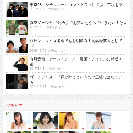
東京03 シチュエーション・ドラマに出演！苦境を乗...
2017/11/16 に投稿された
真空ジェシカ 『死ぬまでお笑いをやっていきたい！そ...
2022/7/16 に投稿された
ロザン クイズ番組でもお馴染み！高学歴芸人として
ブ...
2009/12/16 に投稿された
有野晋哉 ゲーム・アニメ・漫画・アイドルに精通！
単...
2017/5/16 に投稿された
ゴー☆ジャス 『夢が叶うというのは直線ではなくい
ろ...
2021/11/16 に投稿された
グラビア