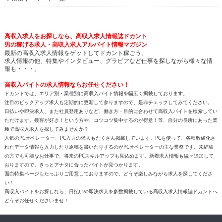
高収入求人をお探しなら、高収入求人情報誌ドカント
男の稼げる求人・高収入求人アルバイト情報マガジン
最新の高収入求人情報をゲットしてドカント稼ごう。
求人情報の他、特集やインタビュー、グラビアなど仕事を探しながら様々な情
報も・・・。
高収入バイトの求人情報ならお任せください！
ドカントでは、エリア別・業種別に高収入バイト情報を幅広く掲載しております。
注目のピックアップ求人も定期的に更新して参りますので、是非チェックしてみてください。
日払いや即決求人、また社員登用ありなど、働き方・目的に合わせて高収入バイトを検索してい
ただけます。接客が好き！という方や、コツコツ集中するのが得意！等、自分の長所にあった業
種で高収入求人を探してみませんか？
人気のPCオペレーター、PC入力の求人もたくさん掲載しています。PCを使って、各種数値化さ
れたデータ情報を入力したり原稿を書いたりするのがPCオペレーターの主な業務です。未経験
の方でも可能なお仕事で、将来のPCスキルアップも見込めます。新着求人情報も続々追加して
おりますので、きっとアナタに合ったバイトが見つかります。
面白特集ページもたっぷりご用意しておりますので、どうぞ楽しみながら求人を探してくださ
い！
高収入バイトをお探しなら、日払いや即決求人を多数掲載している高収入求人情報誌ドカントへ
どうぞお任せくださいませ！