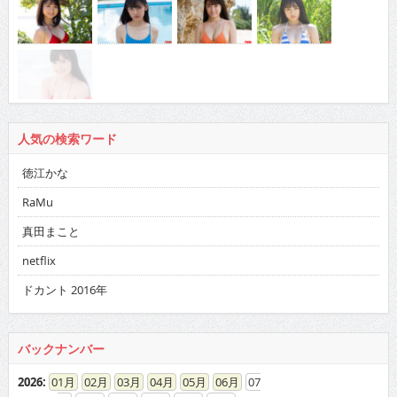
人気の検索ワード
徳江かな
RaMu
真田まこと
netflix
ドカント 2016年
バックナンバー
2026
:
01
02
03
04
05
06
07