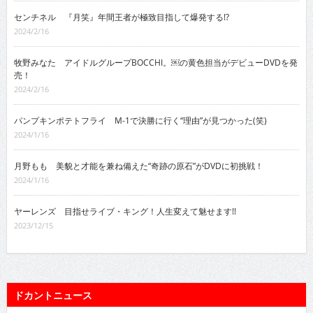
センチネル 『月笑』年間王者が極致目指して爆発する!?
2024/2/16
牧野みなた アイドルグループBOCCHI。￼の黄色担当がデビューDVDを発
売！
2024/2/16
パンプキンポテトフライ M-1で決勝に行く“理由”が見つかった(笑)
2024/1/16
月野もも 美貌と才能を兼ね備えた“奇跡の原石”がDVDに初挑戦！
2024/1/16
ヤーレンズ 目指せライブ・キング！人生変えて魅せます!!
2023/12/15
ドカントニュース