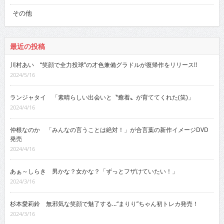
その他
最近の投稿
川村あい “笑顔で全力投球”の才色兼備グラドルが復帰作をリリース!!
2024/5/16
ランジャタイ 「素晴らしい出会いと〝癒着〟が育ててくれた(笑)」
2024/4/16
仲根なのか 「みんなの言うことは絶対！」が合言葉の新作イメージDVD
発売
2024/4/16
あぁ～しらき 男かな？女かな？「ずっとフザけていたい！」
2024/3/16
杉本愛莉鈴 無邪気な笑顔で魅了する…“まりり”ちゃん初トレカ発売！
2024/3/16