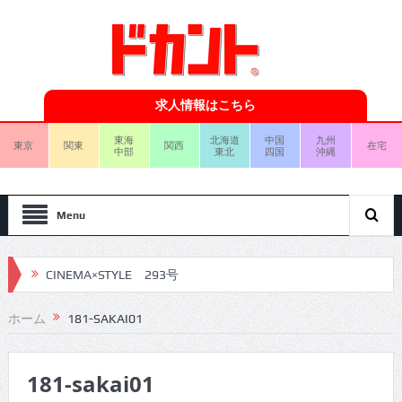
求人情報はこちら
東海
北海道
中国
九州
東京
関東
関西
在宅
中部
東北
四国
沖縄
Menu
CINEMA×STYLE 293号
CINEMA×STYLE 292号
ホーム
181-SAKAI01
CINEMA×STYLE 291号
181-sakai01
CINEMA×STYLE 290号