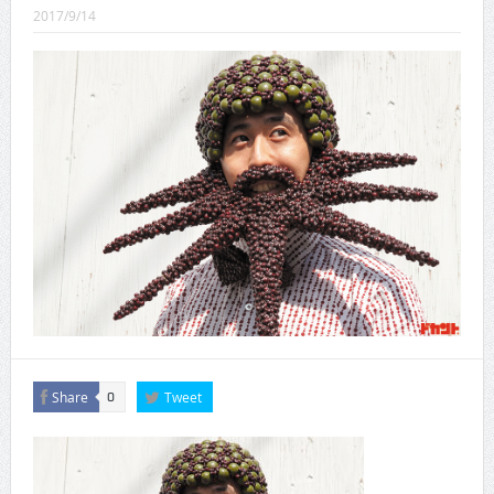
CINEMA×STYLE 289号
2017/9/14
CINEMA×STYLE 288号
CINEMA×STYLE 287号
CINEMA×STYLE 286号
CINEMA×STYLE 285号
CINEMA×STYLE 294号
Share
Tweet
0