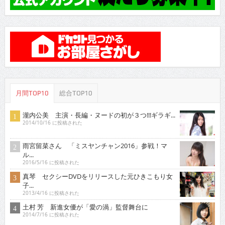
月間TOP10
総合TOP10
瀧内公美 主演・長編・ヌードの初が３つ!!!ギラギ...
2014/10/16 に投稿された
雨宮留菜さん 「ミスヤンチャン2016」参戦！マ
ル...
2016/5/16 に投稿された
真琴 セクシーDVDをリリースした元ひきこもり女
子...
2013/4/16 に投稿された
土村 芳 新進女優が「愛の渦」監督舞台に
2014/7/16 に投稿された