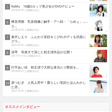
RaMu 18歳Gカップ美少女がDVDデビュー
2016/4/16 に投稿された
稀見理都 乳首残像に触手・アヘ顔・「らめぇ」……
エ...
2018/3/16 に投稿された
倉沢しえり ふんわり笑顔＆くびれボディを武器に
グラ...
2021/2/16 に投稿された
深琴 等身大で演じた初主演作品が公開！
2017/11/16 に投稿された
行平あい佳 初主演で大胆な体当たり艶技を…
2018/9/15 に投稿された
原つむぎ 人気上昇中！愛らしい笑顔とほんわかし
た雰...
2021/3/16 に投稿された
オススメインタビュー