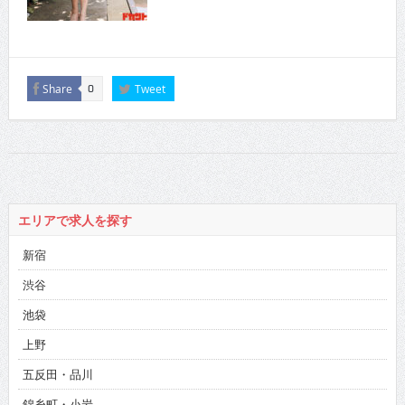
Share
Tweet
0
エリアで求人を探す
新宿
渋谷
池袋
上野
五反田・品川
錦糸町・小岩