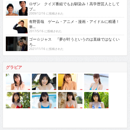
ロザン クイズ番組でもお馴染み！高学歴芸人として
ブ...
2009/12/16 に投稿された
有野晋哉 ゲーム・アニメ・漫画・アイドルに精通！
単...
2017/5/16 に投稿された
ゴー☆ジャス 『夢が叶うというのは直線ではなくい
ろ...
2021/11/16 に投稿された
グラビア