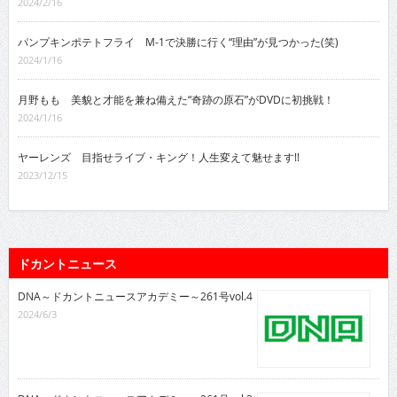
2024/2/16
パンプキンポテトフライ M-1で決勝に行く“理由”が見つかった(笑)
2024/1/16
月野もも 美貌と才能を兼ね備えた“奇跡の原石”がDVDに初挑戦！
2024/1/16
ヤーレンズ 目指せライブ・キング！人生変えて魅せます!!
2023/12/15
ドカントニュース
DNA～ドカントニュースアカデミー～261号vol.4
2024/6/3