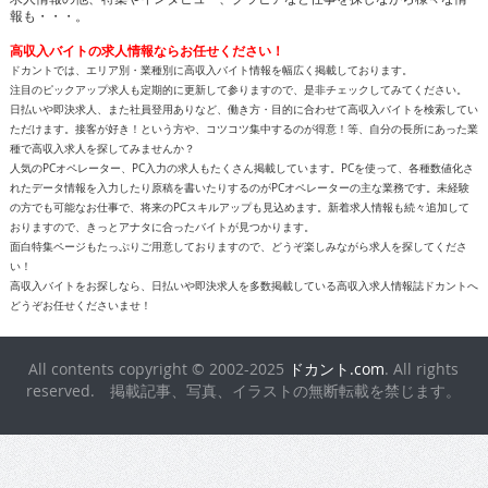
報も・・・。
高収入バイトの求人情報ならお任せください！
ドカントでは、エリア別・業種別に高収入バイト情報を幅広く掲載しております。
注目のピックアップ求人も定期的に更新して参りますので、是非チェックしてみてください。
日払いや即決求人、また社員登用ありなど、働き方・目的に合わせて高収入バイトを検索してい
ただけます。接客が好き！という方や、コツコツ集中するのが得意！等、自分の長所にあった業
種で高収入求人を探してみませんか？
人気のPCオペレーター、PC入力の求人もたくさん掲載しています。PCを使って、各種数値化さ
れたデータ情報を入力したり原稿を書いたりするのがPCオペレーターの主な業務です。未経験
の方でも可能なお仕事で、将来のPCスキルアップも見込めます。新着求人情報も続々追加して
おりますので、きっとアナタに合ったバイトが見つかります。
面白特集ページもたっぷりご用意しておりますので、どうぞ楽しみながら求人を探してくださ
い！
高収入バイトをお探しなら、日払いや即決求人を多数掲載している高収入求人情報誌ドカントへ
どうぞお任せくださいませ！
All contents copyright © 2002-2025
ドカント.com
. All rights
reserved. 掲載記事、写真、イラストの無断転載を禁じます。