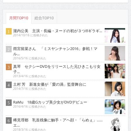
月間TOP10
総合TOP10
瀧内公美 主演・長編・ヌードの初が３つ!!!ギラギ...
2014/10/16 に投稿された
雨宮留菜さん 「ミスヤンチャン2016」参戦！マ
ル...
2016/5/16 に投稿された
真琴 セクシーDVDをリリースした元ひきこもり女
子...
2013/4/16 に投稿された
土村 芳 新進女優が「愛の渦」監督舞台に
2014/7/16 に投稿された
RaMu 18歳Gカップ美少女がDVDデビュー
2016/4/16 に投稿された
稀見理都 乳首残像に触手・アヘ顔・「らめぇ」……
エ...
2018/3/16 に投稿された