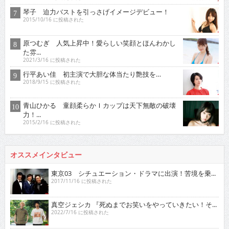
琴子 迫力バストを引っさげイメージデビュー！
2015/10/16 に投稿された
原つむぎ 人気上昇中！愛らしい笑顔とほんわかし
た雰...
2021/3/16 に投稿された
行平あい佳 初主演で大胆な体当たり艶技を…
2018/9/15 に投稿された
青山ひかる 童顔柔らかＩカップは天下無敵の破壊
力！...
2015/2/16 に投稿された
オススメインタビュー
東京03 シチュエーション・ドラマに出演！苦境を乗...
2017/11/16 に投稿された
真空ジェシカ 『死ぬまでお笑いをやっていきたい！そ...
2022/7/16 に投稿された