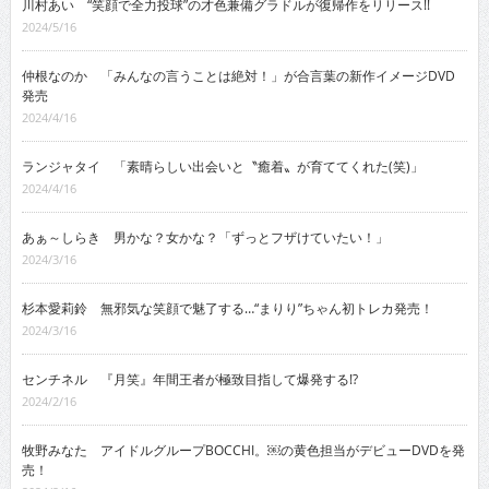
川村あい “笑顔で全力投球”の才色兼備グラドルが復帰作をリリース!!
2024/5/16
仲根なのか 「みんなの言うことは絶対！」が合言葉の新作イメージDVD
発売
2024/4/16
ランジャタイ 「素晴らしい出会いと〝癒着〟が育ててくれた(笑)」
2024/4/16
あぁ～しらき 男かな？女かな？「ずっとフザけていたい！」
2024/3/16
杉本愛莉鈴 無邪気な笑顔で魅了する…“まりり”ちゃん初トレカ発売！
2024/3/16
センチネル 『月笑』年間王者が極致目指して爆発する!?
2024/2/16
牧野みなた アイドルグループBOCCHI。￼の黄色担当がデビューDVDを発
売！