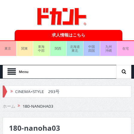
求人情報はこちら
東海
北海道
中国
九州
東京
関東
関西
在宅
中部
東北
四国
沖縄
Menu
CINEMA×STYLE 293号
CINEMA×STYLE 292号
ホーム
180-NANOHA03
CINEMA×STYLE 291号
180-nanoha03
CINEMA×STYLE 290号