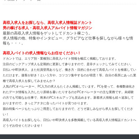
高収入求人をお探しなら、高収入求人情報誌ドカント
男の稼げる求人・高収入求人アルバイト情報マガジン
最新の高収入求人情報をゲットしてドカント稼ごう。
求人情報の他、特集やインタビュー、グラビアなど仕事を探しながら様々な情
報も・・・。
高収入バイトの求人情報ならお任せください！
ドカントでは、エリア別・業種別に高収入バイト情報を幅広く掲載しております。
注目のピックアップ求人も定期的に更新して参りますので、是非チェックしてみてください。
日払いや即決求人、また社員登用ありなど、働き方・目的に合わせて高収入バイトを検索してい
ただけます。接客が好き！という方や、コツコツ集中するのが得意！等、自分の長所にあった業
種で高収入求人を探してみませんか？
人気のPCオペレーター、PC入力の求人もたくさん掲載しています。PCを使って、各種数値化さ
れたデータ情報を入力したり原稿を書いたりするのがPCオペレーターの主な業務です。未経験
の方でも可能なお仕事で、将来のPCスキルアップも見込めます。新着求人情報も続々追加して
おりますので、きっとアナタに合ったバイトが見つかります。
面白特集ページもたっぷりご用意しておりますので、どうぞ楽しみながら求人を探してくださ
い！
高収入バイトをお探しなら、日払いや即決求人を多数掲載している高収入求人情報誌ドカントへ
どうぞお任せくださいませ！