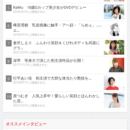
RaMu 18歳Gカップ美少女がDVDデビュー
2016/4/16 に投稿された
稀見理都 乳首残像に触手・アヘ顔・「らめぇ」……
エ...
2018/3/16 に投稿された
倉沢しえり ふんわり笑顔＆くびれボディを武器に
グラ...
2021/2/16 に投稿された
深琴 等身大で演じた初主演作品が公開！
2017/11/16 に投稿された
行平あい佳 初主演で大胆な体当たり艶技を…
2018/9/15 に投稿された
原つむぎ 人気上昇中！愛らしい笑顔とほんわかし
た雰...
2021/3/16 に投稿された
オススメインタビュー