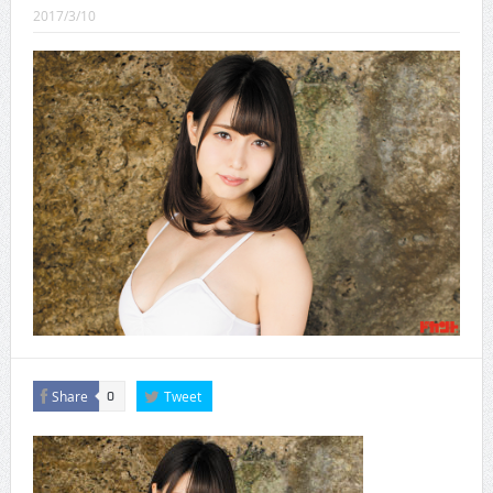
CINEMA×STYLE 289号
2017/3/10
CINEMA×STYLE 288号
CINEMA×STYLE 287号
CINEMA×STYLE 286号
CINEMA×STYLE 285号
CINEMA×STYLE 294号
Share
Tweet
0