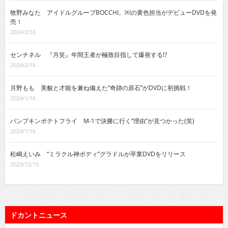
牧野みなた アイドルグループBOCCHI。￼の黄色担当がデビューDVDを発
売！
2024/2/16
センチネル 『月笑』年間王者が極致目指して爆発する!?
2024/2/16
月野もも 美貌と才能を兼ね備えた“奇跡の原石”がDVDに初挑戦！
2024/1/16
パンプキンポテトフライ M-1で決勝に行く“理由”が見つかった(笑)
2024/1/16
松嶋えいみ “ミラクル神ボディ”グラドルが卒業DVDをリリース
2023/12/15
ドカントニュース