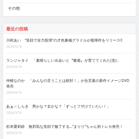
その他
最近の投稿
川村あい “笑顔で全力投球”の才色兼備グラドルが復帰作をリリース!!
2024/5/16
ランジャタイ 「素晴らしい出会いと〝癒着〟が育ててくれた(笑)」
2024/4/16
仲根なのか 「みんなの言うことは絶対！」が合言葉の新作イメージDVD
発売
2024/4/16
あぁ～しらき 男かな？女かな？「ずっとフザけていたい！」
2024/3/16
杉本愛莉鈴 無邪気な笑顔で魅了する…“まりり”ちゃん初トレカ発売！
2024/3/16