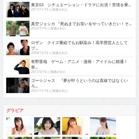
東京03 シチュエーション・ドラマに出演！苦境を乗...
2017/11/16 に投稿された
真空ジェシカ 『死ぬまでお笑いをやっていきたい！そ...
2022/7/16 に投稿された
ロザン クイズ番組でもお馴染み！高学歴芸人として
ブ...
2009/12/16 に投稿された
有野晋哉 ゲーム・アニメ・漫画・アイドルに精通！
単...
2017/5/16 に投稿された
ゴー☆ジャス 『夢が叶うというのは直線ではなくい
ろ...
2021/11/16 に投稿された
グラビア