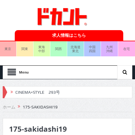
求人情報はこちら
東海
北海道
中国
九州
東京
関東
関西
在宅
中部
東北
四国
沖縄
Menu
CINEMA×STYLE 293号
CINEMA×STYLE 292号
ホーム
175-SAKIDASHI19
CINEMA×STYLE 291号
175-sakidashi19
CINEMA×STYLE 290号