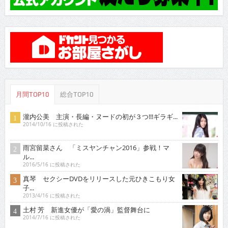
月間TOP10
総合TOP10
瀧内公美 主演・長編・ヌードの初が３つ!!!ギラギ...
2014/10/16 に投稿された
雨宮留菜さん 「ミスヤンチャン2016」参戦！マ
ル...
2016/5/16 に投稿された
真琴 セクシーDVDをリリースした元ひきこもり女
子...
2013/4/16 に投稿された
土村 芳 新進女優が「愛の渦」監督舞台に
2014/7/16 に投稿された