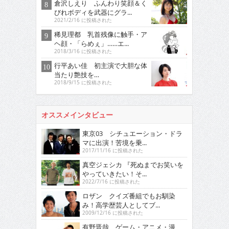
倉沢しえり ふんわり笑顔＆く
びれボディを武器にグラ...
2021/2/16 に投稿された
稀見理都 乳首残像に触手・ア
ヘ顔・「らめぇ」……エ...
2018/3/16 に投稿された
行平あい佳 初主演で大胆な体
当たり艶技を…
2018/9/15 に投稿された
オススメインタビュー
東京03 シチュエーション・ドラ
マに出演！苦境を乗...
2017/11/16 に投稿された
真空ジェシカ 『死ぬまでお笑いを
やっていきたい！そ...
2022/7/16 に投稿された
ロザン クイズ番組でもお馴染
み！高学歴芸人としてブ...
2009/12/16 に投稿された
有野晋哉 ゲーム・アニメ・漫