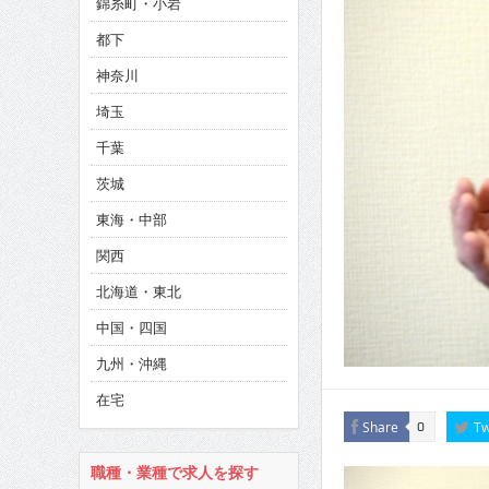
錦糸町・小岩
CINEMA×STYLE 285号
都下
CINEMA×STYLE 294号
神奈川
CINEMA×STYLE 293号
埼玉
千葉
茨城
東海・中部
関西
北海道・東北
中国・四国
九州・沖縄
在宅
Share
Tw
0
職種・業種で求人を探す