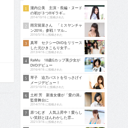
瀧内公美 主演・長編・ヌード
の初が３つ!!!ギラギ...
2014/10/16 に投稿された
雨宮留菜さん 「ミスヤンチャ
ン2016」参戦！マル...
2016/5/16 に投稿された
真琴 セクシーDVDをリリース
した元ひきこもり女子...
2013/4/16 に投稿された
RaMu 18歳Gカップ美少女が
DVDデビュー
2016/4/16 に投稿された
琴子 迫力バストを引っさげイ
メージデビュー！
2015/10/16 に投稿された
土村 芳 新進女優が「愛の渦」
監督舞台に
2014/7/16 に投稿された
原つむぎ 人気上昇中！愛らし
い笑顔とほんわかした雰...
2021/3/16 に投稿された