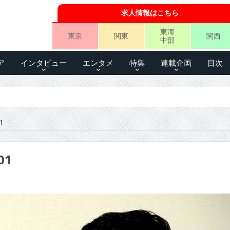
求人情報はこちら
東海
東京
関東
関西
中部
ア
インタビュー
エンタメ
特集
連載企画
目次
1
01