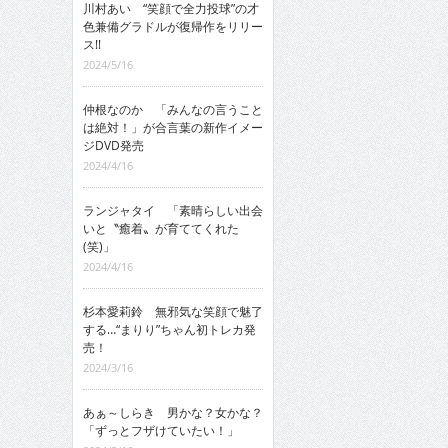
川村あい “笑顔で全力投球”の才
色兼備グラドルが復帰作をリリー
ス!!
2024/5/16
仲根なのか 「みんなの言うこと
は絶対！」が合言葉の新作イメー
ジDVD発売
2024/4/16
ランジャタイ 「素晴らしい出会
いと〝癒着〟が育ててくれた
(笑)」
2024/4/16
杉本愛莉鈴 無邪気な笑顔で魅了
する…“まりり”ちゃん初トレカ発
売！
2024/3/16
あぁ～しらき 男かな？女かな？
「ずっとフザけていたい！」