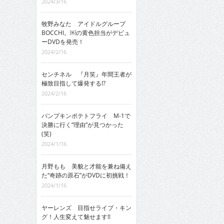
2024/3/16
牧野みなた アイドルグループ
BOCCHI。￼の黄色担当がデビュ
ーDVDを発売！
2024/2/16
センチネル 『月笑』年間王者が
極致目指して爆発する!?
2024/2/16
パンプキンポテトフライ M-1で
決勝に行く“理由”が見つかった
(笑)
2024/1/16
月野もも 美貌と才能を兼ね備え
た“奇跡の原石”がDVDに初挑戦！
2024/1/16
ヤーレンズ 目指せライブ・キン
グ！人生変えて魅せます!!