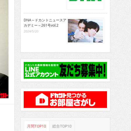
DNA～ドカントニュースア
カデミー～261号vol.2
2024/5/20
月間TOP10
総合TOP10