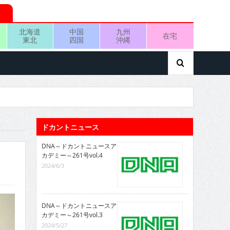
北海道
中国
九州
在宅
東北
四国
沖縄
ドカントニュース
DNA～ドカントニュースア
カデミー～261号vol.4
2024/6/3
DNA～ドカントニュースア
カデミー～261号vol.3
2024/5/27