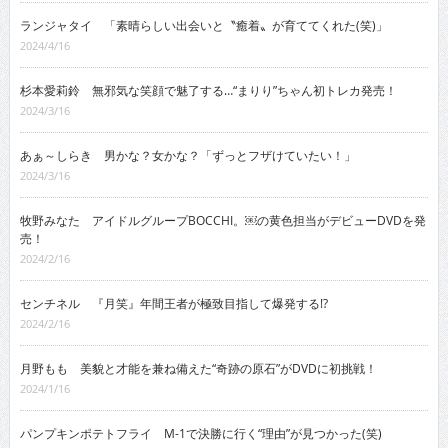
ランジャタイ 「素晴らしい出会いと〝癒着〟が育ててくれた(笑)」
2024/4/16
杉本愛莉鈴 無邪気な笑顔で魅了する…“まりり”ちゃん初トレカ発売！
2024/3/16
あぁ～しらき 男かな？女かな？「ずっとフザけていたい！」
2024/3/16
牧野みなた アイドルグループBOCCHI。￼の黄色担当がデビューDVDを発
売！
2024/2/16
センチネル 『月笑』年間王者が極致目指して爆発する!?
2024/2/16
月野もも 美貌と才能を兼ね備えた“奇跡の原石”がDVDに初挑戦！
2024/1/16
パンプキンポテトフライ M-1で決勝に行く“理由”が見つかった(笑)