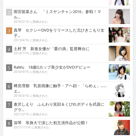
雨宮留菜さん 「ミスヤンチャン2016」参戦！マ
ル...
2016/5/16 に投稿された
真琴 セクシーDVDをリリースした元ひきこもり女
子...
2013/4/16 に投稿された
土村 芳 新進女優が「愛の渦」監督舞台に
2014/7/16 に投稿された
RaMu 18歳Gカップ美少女がDVDデビュー
2016/4/16 に投稿された
稀見理都 乳首残像に触手・アヘ顔・「らめぇ」……
エ...
2018/3/16 に投稿された
倉沢しえり ふんわり笑顔＆くびれボディを武器に
グラ...
2021/2/16 に投稿された
深琴 等身大で演じた初主演作品が公開！
2017/11/16 に投稿された