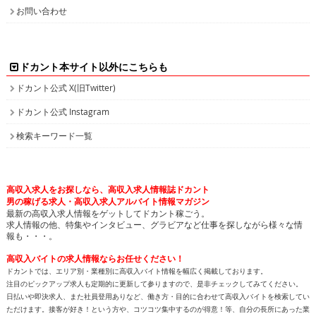
お問い合わせ
ドカント本サイト以外にこちらも
ドカント公式 X(旧Twitter)
ドカント公式 Instagram
検索キーワード一覧
高収入求人をお探しなら、高収入求人情報誌ドカント
男の稼げる求人・高収入求人アルバイト情報マガジン
最新の高収入求人情報をゲットしてドカント稼ごう。
求人情報の他、特集やインタビュー、グラビアなど仕事を探しながら様々な情
報も・・・。
高収入バイトの求人情報ならお任せください！
ドカントでは、エリア別・業種別に高収入バイト情報を幅広く掲載しております。
注目のピックアップ求人も定期的に更新して参りますので、是非チェックしてみてください。
日払いや即決求人、また社員登用ありなど、働き方・目的に合わせて高収入バイトを検索してい
ただけます。接客が好き！という方や、コツコツ集中するのが得意！等、自分の長所にあった業