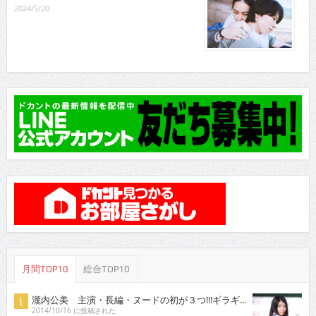
2024/5/20
月間TOP10
総合TOP10
瀧内公美 主演・長編・ヌードの初が３つ!!!ギラギ...
2014/10/16 に投稿された