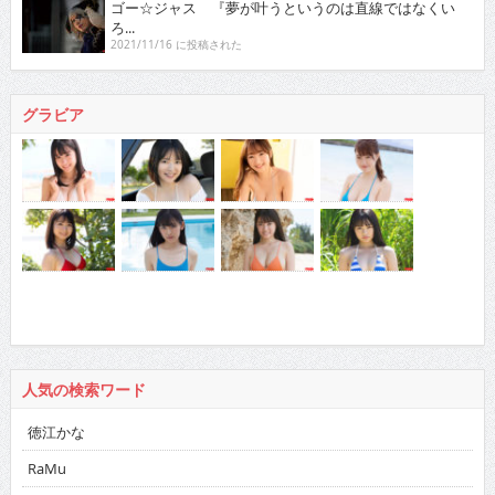
ゴー☆ジャス 『夢が叶うというのは直線ではなくい
ろ...
2021/11/16 に投稿された
グラビア
人気の検索ワード
徳江かな
RaMu