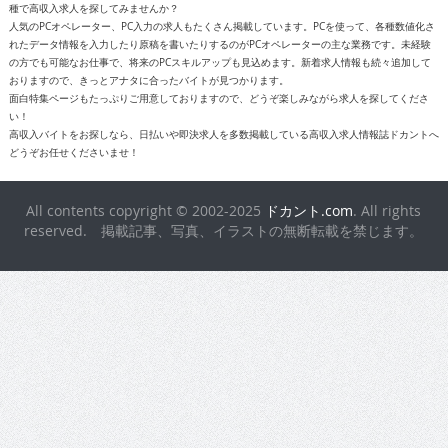
種で高収入求人を探してみませんか？
人気のPCオペレーター、PC入力の求人もたくさん掲載しています。PCを使って、各種数値化さ
れたデータ情報を入力したり原稿を書いたりするのがPCオペレーターの主な業務です。未経験
の方でも可能なお仕事で、将来のPCスキルアップも見込めます。新着求人情報も続々追加して
おりますので、きっとアナタに合ったバイトが見つかります。
面白特集ページもたっぷりご用意しておりますので、どうぞ楽しみながら求人を探してくださ
い！
高収入バイトをお探しなら、日払いや即決求人を多数掲載している高収入求人情報誌ドカントへ
どうぞお任せくださいませ！
All contents copyright © 2002-2025
ドカント.com
. All rights
reserved. 掲載記事、写真、イラストの無断転載を禁じます。