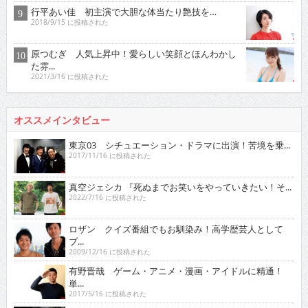
行平あい佳 初主演で大胆な体当たり艶技を…
2018/9/15 に投稿された
原つむぎ 人気上昇中！愛らしい笑顔とほんわかし
た雰...
2021/3/16 に投稿された
オススメインタビュー
東京03 シチュエーション・ドラマに出演！苦境を乗...
2017/11/16 に投稿された
真空ジェシカ 『死ぬまでお笑いをやっていきたい！そ...
2022/7/16 に投稿された
ロザン クイズ番組でもお馴染み！高学歴芸人として
ブ...
2009/12/16 に投稿された
有野晋哉 ゲーム・アニメ・漫画・アイドルに精通！
単...
2017/5/16 に投稿された