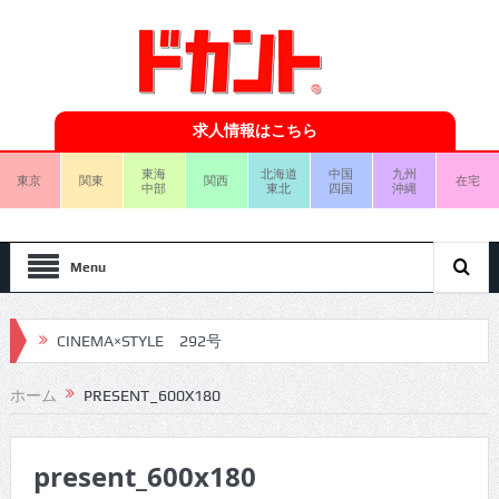
求人情報はこちら
東海
北海道
中国
九州
東京
関東
関西
在宅
中部
東北
四国
沖縄
Menu
CINEMA×STYLE 292号
CINEMA×STYLE 291号
ホーム
PRESENT_600X180
CINEMA×STYLE 290号
present_600x180
CINEMA×STYLE 289号