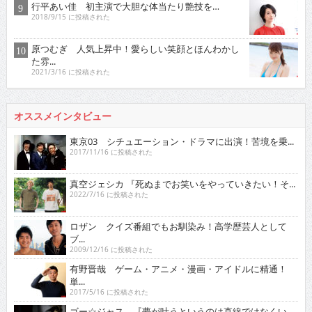
行平あい佳 初主演で大胆な体当たり艶技を…
2018/9/15 に投稿された
原つむぎ 人気上昇中！愛らしい笑顔とほんわかし
た雰...
2021/3/16 に投稿された
オススメインタビュー
東京03 シチュエーション・ドラマに出演！苦境を乗...
2017/11/16 に投稿された
真空ジェシカ 『死ぬまでお笑いをやっていきたい！そ...
2022/7/16 に投稿された
ロザン クイズ番組でもお馴染み！高学歴芸人として
ブ...
2009/12/16 に投稿された
有野晋哉 ゲーム・アニメ・漫画・アイドルに精通！
単...
2017/5/16 に投稿された
ゴー☆ジャス 『夢が叶うというのは直線ではなくい