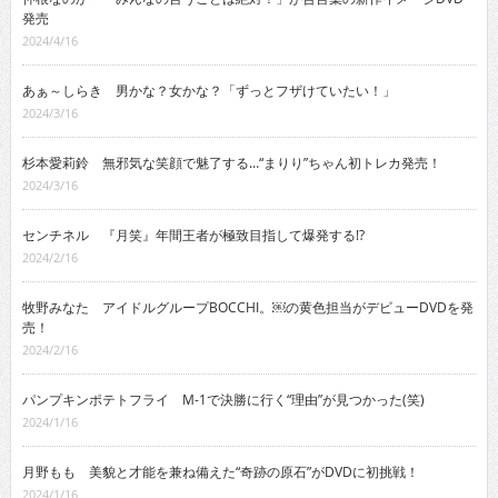
発売
2024/4/16
あぁ～しらき 男かな？女かな？「ずっとフザけていたい！」
2024/3/16
杉本愛莉鈴 無邪気な笑顔で魅了する…“まりり”ちゃん初トレカ発売！
2024/3/16
センチネル 『月笑』年間王者が極致目指して爆発する!?
2024/2/16
牧野みなた アイドルグループBOCCHI。￼の黄色担当がデビューDVDを発
売！
2024/2/16
パンプキンポテトフライ M-1で決勝に行く“理由”が見つかった(笑)
2024/1/16
月野もも 美貌と才能を兼ね備えた“奇跡の原石”がDVDに初挑戦！
2024/1/16