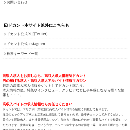
お問い合わせ
ドカント本サイト以外にこちらも
ドカント公式 X(旧Twitter)
ドカント公式 Instagram
検索キーワード一覧
高収入求人をお探しなら、高収入求人情報誌ドカント
男の稼げる求人・高収入求人アルバイト情報マガジン
最新の高収入求人情報をゲットしてドカント稼ごう。
求人情報の他、特集やインタビュー、グラビアなど仕事を探しながら様々な情
報も・・・。
高収入バイトの求人情報ならお任せください！
ドカントでは、エリア別・業種別に高収入バイト情報を幅広く掲載しております。
注目のピックアップ求人も定期的に更新して参りますので、是非チェックしてみてください。
日払いや即決求人、また社員登用ありなど、働き方・目的に合わせて高収入バイトを検索してい
ただけます。接客が好き！という方や、コツコツ集中するのが得意！等、自分の長所にあった業