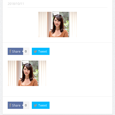
CINEMA×STYLE 289号
2018/10/11
CINEMA×STYLE 288号
CINEMA×STYLE 287号
CINEMA×STYLE 286号
CINEMA×STYLE 285号
CINEMA×STYLE 294号
Share
Tweet
0
Share
Tweet
0