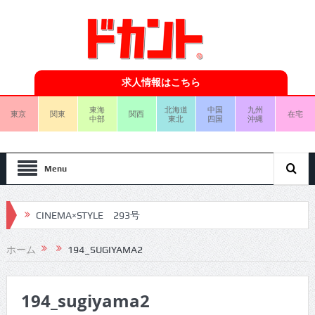
求人情報はこちら
東海
北海道
中国
九州
東京
関東
関西
在宅
中部
東北
四国
沖縄
Menu
CINEMA×STYLE 293号
CINEMA×STYLE 292号
ホーム
194_SUGIYAMA2
CINEMA×STYLE 291号
194_sugiyama2
CINEMA×STYLE 290号