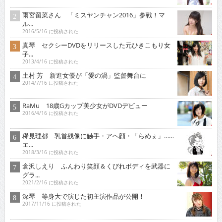
雨宮留菜さん 「ミスヤンチャン2016」参戦！マ
ル...
2016/5/16 に投稿された
真琴 セクシーDVDをリリースした元ひきこもり女
子...
2013/4/16 に投稿された
土村 芳 新進女優が「愛の渦」監督舞台に
2014/7/16 に投稿された
RaMu 18歳Gカップ美少女がDVDデビュー
2016/4/16 に投稿された
稀見理都 乳首残像に触手・アヘ顔・「らめぇ」……
エ...
2018/3/16 に投稿された
倉沢しえり ふんわり笑顔＆くびれボディを武器に
グラ...
2021/2/16 に投稿された
深琴 等身大で演じた初主演作品が公開！
2017/11/16 に投稿された