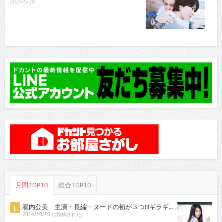
2024/5/20
月間TOP10
総合TOP10
瀧内公美 主演・長編・ヌードの初が３つ!!!ギラギ...
2014/10/16 に投稿された