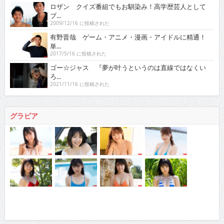
ロザン クイズ番組でもお馴染み！高学歴芸人として
ブ...
2009/12/16 に投稿された
有野晋哉 ゲーム・アニメ・漫画・アイドルに精通！
単...
2017/5/16 に投稿された
ゴー☆ジャス 『夢が叶うというのは直線ではなくい
ろ...
2021/11/16 に投稿された
グラビア