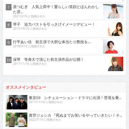
原つむぎ 人気上昇中！愛らしい笑顔とほんわかし
た雰...
2021/3/16 に投稿された
琴子 迫力バストを引っさげイメージデビュー！
2015/10/16 に投稿された
行平あい佳 初主演で大胆な体当たり艶技を…
2018/9/15 に投稿された
深琴 等身大で演じた初主演作品が公開！
2017/11/16 に投稿された
オススメインタビュー
東京03 シチュエーション・ドラマに出演！苦境を乗...
2017/11/16 に投稿された
真空ジェシカ 『死ぬまでお笑いをやっていきたい！そ...
2022/7/16 に投稿された