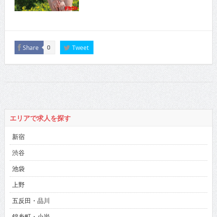
Share
Tweet
0
エリアで求人を探す
新宿
渋谷
池袋
上野
五反田・品川
錦糸町・小岩