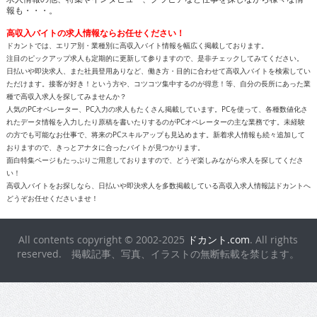
報も・・・。
高収入バイトの求人情報ならお任せください！
ドカントでは、エリア別・業種別に高収入バイト情報を幅広く掲載しております。
注目のピックアップ求人も定期的に更新して参りますので、是非チェックしてみてください。
日払いや即決求人、また社員登用ありなど、働き方・目的に合わせて高収入バイトを検索してい
ただけます。接客が好き！という方や、コツコツ集中するのが得意！等、自分の長所にあった業
種で高収入求人を探してみませんか？
人気のPCオペレーター、PC入力の求人もたくさん掲載しています。PCを使って、各種数値化さ
れたデータ情報を入力したり原稿を書いたりするのがPCオペレーターの主な業務です。未経験
の方でも可能なお仕事で、将来のPCスキルアップも見込めます。新着求人情報も続々追加して
おりますので、きっとアナタに合ったバイトが見つかります。
面白特集ページもたっぷりご用意しておりますので、どうぞ楽しみながら求人を探してくださ
い！
高収入バイトをお探しなら、日払いや即決求人を多数掲載している高収入求人情報誌ドカントへ
どうぞお任せくださいませ！
All contents copyright © 2002-2025
ドカント.com
. All rights
reserved. 掲載記事、写真、イラストの無断転載を禁じます。