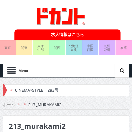
求人情報はこちら
東海
北海道
中国
九州
東京
関東
関西
在宅
中部
東北
四国
沖縄
Menu
CINEMA×STYLE 293号
CINEMA×STYLE 292号
ホーム
213_MURAKAMI2
CINEMA×STYLE 291号
213_murakami2
CINEMA×STYLE 290号