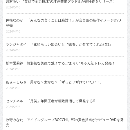
川村あい “笑顔で全力投球”の才色兼備グラドルが復帰作をリリース!!
2024/5/16
仲根なのか 「みんなの言うことは絶対！」が合言葉の新作イメージDVD
発売
2024/4/16
ランジャタイ 「素晴らしい出会いと〝癒着〟が育ててくれた(笑)」
2024/4/16
杉本愛莉鈴 無邪気な笑顔で魅了する…“まりり”ちゃん初トレカ発売！
2024/3/16
あぁ～しらき 男かな？女かな？「ずっとフザけていたい！」
2024/3/16
センチネル 『月笑』年間王者が極致目指して爆発する!?
2024/2/16
牧野みなた アイドルグループBOCCHI。￼の黄色担当がデビューDVDを発
売！