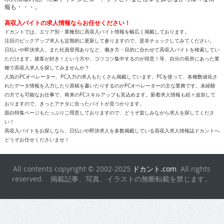
報も・・・。
高収入バイトの求人情報ならお任せください！
ドカントでは、エリア別・業種別に高収入バイト情報を幅広く掲載しております。
注目のピックアップ求人も定期的に更新して参りますので、是非チェックしてみてください。
日払いや即決求人、また社員登用ありなど、働き方・目的に合わせて高収入バイトを検索してい
ただけます。接客が好き！という方や、コツコツ集中するのが得意！等、自分の長所にあった業
種で高収入求人を探してみませんか？
人気のPCオペレーター、PC入力の求人もたくさん掲載しています。PCを使って、各種数値化さ
れたデータ情報を入力したり原稿を書いたりするのがPCオペレーターの主な業務です。未経験
の方でも可能なお仕事で、将来のPCスキルアップも見込めます。新着求人情報も続々追加して
おりますので、きっとアナタに合ったバイトが見つかります。
面白特集ページもたっぷりご用意しておりますので、どうぞ楽しみながら求人を探してくださ
い！
高収入バイトをお探しなら、日払いや即決求人を多数掲載している高収入求人情報誌ドカントへ
どうぞお任せくださいませ！
All contents copyright © 2002-2025
ドカント.com
. All rights
reserved. 掲載記事、写真、イラストの無断転載を禁じます。