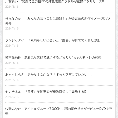
川村あい “笑顔で全力投球”の才色兼備グラドルが復帰作をリリース!!
2024/5/16
仲根なのか 「みんなの言うことは絶対！」が合言葉の新作イメージDVD
発売
2024/4/16
ランジャタイ 「素晴らしい出会いと〝癒着〟が育ててくれた(笑)」
2024/4/16
杉本愛莉鈴 無邪気な笑顔で魅了する…“まりり”ちゃん初トレカ発売！
2024/3/16
あぁ～しらき 男かな？女かな？「ずっとフザけていたい！」
2024/3/16
センチネル 『月笑』年間王者が極致目指して爆発する!?
2024/2/16
牧野みなた アイドルグループBOCCHI。￼の黄色担当がデビューDVDを発
売！