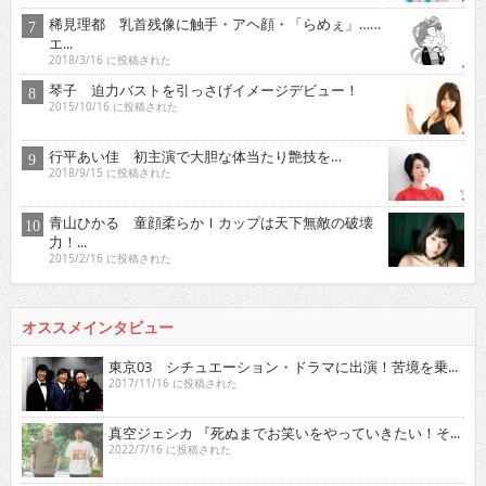
稀見理都 乳首残像に触手・アヘ顔・「らめぇ」……
エ...
2018/3/16 に投稿された
琴子 迫力バストを引っさげイメージデビュー！
2015/10/16 に投稿された
行平あい佳 初主演で大胆な体当たり艶技を…
2018/9/15 に投稿された
青山ひかる 童顔柔らかＩカップは天下無敵の破壊
力！...
2015/2/16 に投稿された
オススメインタビュー
東京03 シチュエーション・ドラマに出演！苦境を乗...
2017/11/16 に投稿された
真空ジェシカ 『死ぬまでお笑いをやっていきたい！そ...
2022/7/16 に投稿された