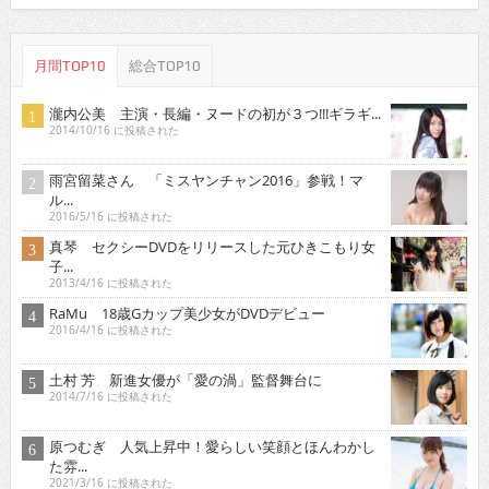
月間TOP10
総合TOP10
瀧内公美 主演・長編・ヌードの初が３つ!!!ギラギ...
2014/10/16 に投稿された
雨宮留菜さん 「ミスヤンチャン2016」参戦！マ
ル...
2016/5/16 に投稿された
真琴 セクシーDVDをリリースした元ひきこもり女
子...
2013/4/16 に投稿された
RaMu 18歳Gカップ美少女がDVDデビュー
2016/4/16 に投稿された
土村 芳 新進女優が「愛の渦」監督舞台に
2014/7/16 に投稿された
原つむぎ 人気上昇中！愛らしい笑顔とほんわかし
た雰...
2021/3/16 に投稿された