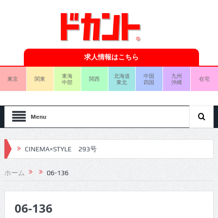
求人情報はこちら
東海
北海道
中国
九州
東京
関東
関西
在宅
中部
東北
四国
沖縄
Menu
CINEMA×STYLE 293号
CINEMA×STYLE 292号
ホーム
06-136
CINEMA×STYLE 291号
06-136
CINEMA×STYLE 290号