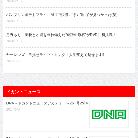
2024/2/16
パンプキンポテトフライ M-1で決勝に行く“理由”が見つかった(笑)
2024/1/16
月野もも 美貌と才能を兼ね備えた“奇跡の原石”がDVDに初挑戦！
2024/1/16
ヤーレンズ 目指せライブ・キング！人生変えて魅せます!!
2023/12/15
ドカントニュース
DNA～ドカントニュースアカデミー～261号vol.4
2024/6/3