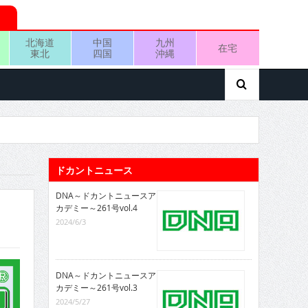
北海道
中国
九州
在宅
東北
四国
沖縄
ドカントニュース
DNA～ドカントニュースア
カデミー～261号vol.4
2024/6/3
DNA～ドカントニュースア
カデミー～261号vol.3
2024/5/27