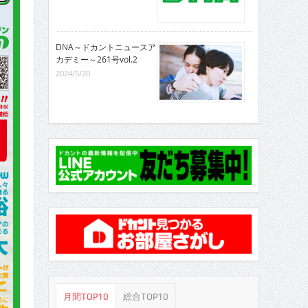
DNA～ドカントニュースア
カデミー～261号vol.2
2024/5/20
月間TOP10
総合TOP10