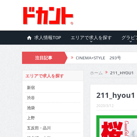
求人情報TOP
エリアで求人を探す
グラビ
CINEMA×STYLE 293号
注目記事
CINEMA×STYLE 292号
CINEMA×STYLE 291号
ホーム
211_HYOU1
エリアで求人を探す
CINEMA×STYLE 290号
新宿
211_hyou1
CINEMA×STYLE 289号
渋谷
CINEMA×STYLE 288号
2020/3/12
池袋
CINEMA×STYLE 287号
上野
五反田・品川
CINEMA×STYLE 286号