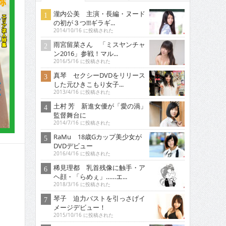
瀧内公美 主演・長編・ヌード
の初が３つ!!!ギラギ...
2014/10/16 に投稿された
雨宮留菜さん 「ミスヤンチャ
ン2016」参戦！マル...
2016/5/16 に投稿された
真琴 セクシーDVDをリリース
した元ひきこもり女子...
2013/4/16 に投稿された
土村 芳 新進女優が「愛の渦」
監督舞台に
2014/7/16 に投稿された
RaMu 18歳Gカップ美少女が
DVDデビュー
2016/4/16 に投稿された
稀見理都 乳首残像に触手・ア
ヘ顔・「らめぇ」……エ...
2018/3/16 に投稿された
琴子 迫力バストを引っさげイ
メージデビュー！
2015/10/16 に投稿された