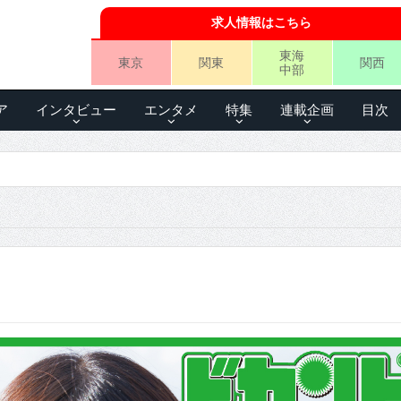
求人情報はこちら
東海
東京
関東
関西
中部
ア
インタビュー
エンタメ
特集
連載企画
目次