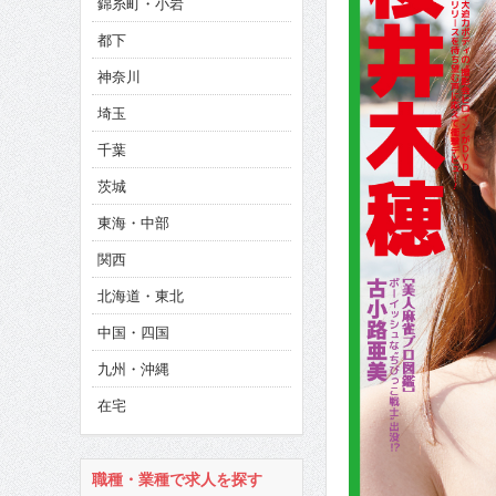
錦糸町・小岩
CINEMA×STYLE 285号
都下
CINEMA×STYLE 294号
神奈川
埼玉
千葉
茨城
東海・中部
関西
北海道・東北
中国・四国
九州・沖縄
在宅
職種・業種で求人を探す