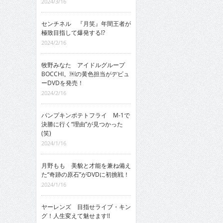
2024/3/16
センチネル 『月笑』年間王者が
極致目指して爆発する!?
2024/2/16
牧野みなた アイドルグループ
BOCCHI。￼の黄色担当がデビュ
ーDVDを発売！
2024/2/16
パンプキンポテトフライ M-1で
決勝に行く“理由”が見つかった
(笑)
2024/1/16
月野もも 美貌と才能を兼ね備え
た“奇跡の原石”がDVDに初挑戦！
2024/1/16
ヤーレンズ 目指せライブ・キン
グ！人生変えて魅せます!!