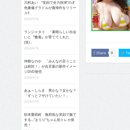
川村あい “笑顔で全力投球”の才
色兼備グラドルが復帰作をリリー
ス!!
2024/5/16
ランジャタイ 「素晴らしい出会
いと〝癒着〟が育ててくれた
(笑)」
2024/4/16
Share
Tw
0
仲根なのか 「みんなの言うこと
は絶対！」が合言葉の新作イメー
ジDVD発売
2024/4/16
あぁ～しらき 男かな？女かな？
「ずっとフザけていたい！」
2024/3/16
杉本愛莉鈴 無邪気な笑顔で魅了
する…“まりり”ちゃん初トレカ発
売！